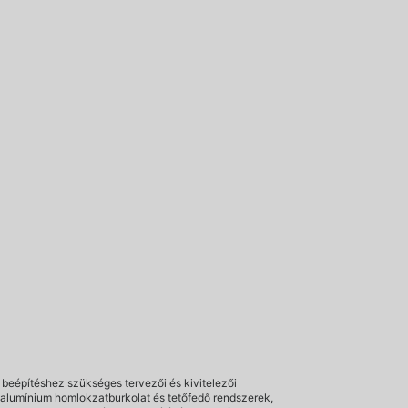
 beépítéshez szükséges tervezői és kivitelezői
lumínium homlokzatburkolat és tetőfedő rendszerek,