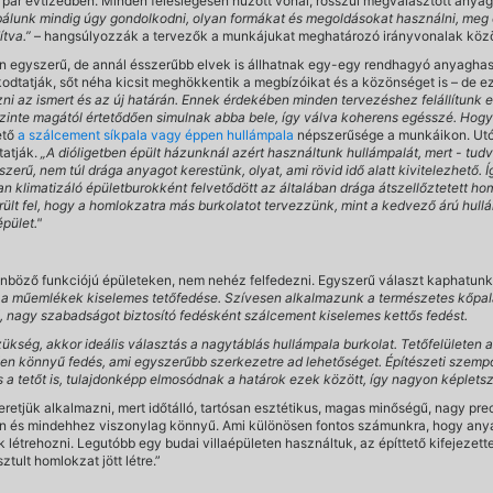
pár évtizedben. Minden feleslegesen húzott vonal, rosszul megválasztott anyag a
álunk mindig úgy gondolkodni, olyan formákat és megoldásokat használni, meg o
ítva.”
– hangsúlyozzák a tervezők a munkájukat meghatározó irányvonalak közö
en egyszerű, de annál ésszerűbb elvek is állhatnak egy-egy rendhagyó anyagha
dtatják, sőt néha kicsit meghökkentik a megbízóikat és a közönséget is – de
zni az ismert és az új határán. Ennek érdekében minden tervezéshez felállítunk e
szinte magától értetődően simulnak abba bele, így válva koherens egésszé. Hog
ető
a szálcement síkpala vagy éppen hullámpala
népszerűsége a munkáikon. Utóbb
tatják.
„A dióligetben épült házunknál azért használtunk hullámpalát, mert - tu
zerű, nem túl drága anyagot kerestünk, olyat, ami rövid idő alatt kivitelezhető. 
n klimatizáló épületburokként felvetődött az általában drága átszellőztetett h
lt fel, hogy a homlokzatra más burkolatot tervezzünk, mint a kedvező árú hul
épület."
nböző funkciójú épületeken, nem nehéz felfedezni. Egyszerű választ kaphatunk,
a műemlékek kiselemes tetőfedése. Szívesen alkalmazunk a természetes kőpala 
 nagy szabadságot biztosító fedésként szálcement kiselemes kettős fedést.
ség, akkor ideális választás a nagytáblás hullámpala burkolat. Tetőfelületen az
en könnyű fedés, ami egyszerűbb szerkezetre ad lehetőséget. Építészeti szemp
 a tetőt is, tulajdonképp elmosódnak a határok ezek között, így nagyon képlets
zeretjük alkalmazni, mert időtálló, tartósan esztétikus, magas minőségű, nagy pre
ban és mindehhez viszonylag könnyű. Ami különösen fontos számunkra, hogy any
 létrehozni. Legutóbb egy budai villaépületen használtuk, az építtető kifejezett
ztult homlokzat jött létre.”