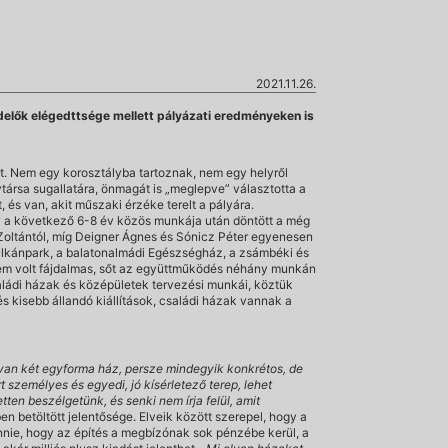
2021.11.26.
endelők elégedttsége mellett pályázati eredményeken is
t. Nem egy korosztályba tartoznak, nem egy helyről
lytársa sugallatára, önmagát is „meglepve” választotta a
 és van, akit műszaki érzéke terelt a pályára.
ely a következő 6-8 év közös munkája után döntött a még
Zoltántól, míg Deigner Ágnes és Sónicz Péter egyenesen
ulkánpark, a balatonalmádi Egészségház, a zsámbéki és
nem volt fájdalmas, sőt az együttműködés néhány munkán
családi házak és középületek tervezési munkái, köztük
 és kisebb állandó kiállítások, családi házak vannak a
 van két egyforma ház, persze mindegyik konkrétos, de
 személyes és egyedi, jó kísérletező terep, lehet
tten beszélgetünk, és senki nem írja felül, amit
 betöltött jelentősége. Elveik között szerepel, hogy a
ennie, hogy az építés a megbízónak sok pénzébe kerül, a