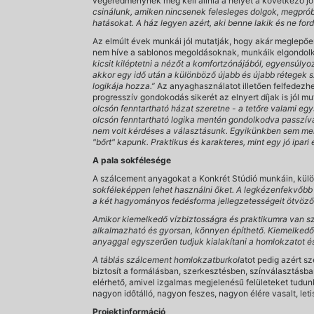
végeredménynek meg kell állnia a helyét a következő jó 
csinálunk, amiken nincsenek felesleges dolgok, megprób
hatásokat. A ház legyen azért, aki benne lakik és ne ford
Az elmúlt évek munkái jól mutatják, hogy akár meglepő
nem híve a sablonos megoldásoknak, munkáik elgondolko
kicsit kiléptetni a nézőt a komfortzónájából, egyensúlyo
akkor egy idő után a különböző újabb és újabb rétegek 
logikája hozza.”
Az anyaghasználatot illetően felfedezh
progresszív gondokodás sikerét az elnyert díjak is jól mu
olcsón fenntartható házat szeretne - a tetőre valami egys
olcsón fenntartható logika mentén gondolkodva passzíva
nem volt kérdéses a választásunk. Egyikünkben sem merü
"bőrt" kapunk. Praktikus és karakteres, mint egy jó ipari 
A pala sokfélesége
A szálcement anyagokat a Konkrét Stúdió munkáin, külö
sokféleképpen lehet használni őket. A legkézenfekvőbb 
a két hagyományos fedésforma jellegzetességeit ötvöző,
Amikor kiemelkedő vízbiztosságra és praktikumra van szük
alkalmazható és gyorsan, könnyen építhető. Kiemelkedő
anyaggal egyszerűen tudjuk kialakítani a homlokzatot és
A táblás szálcement homlokzatburkol
atot pedig azért s
biztosít a formálásban, szerkesztésben, színválasztás
elérhető, amivel izgalmas megjelenésű felületeket tudunk
nagyon időtálló, nagyon feszes, nagyon élére vasalt, letis
Projektinformáció