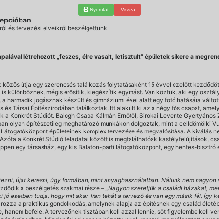
Nyomtat
Vissza
ncepcióban
ól és tervezési elveikről beszélgettünk
alával létrehozott „feszes, élre vasalt, letisztult” épületek sikere a megr
 közös útja egy szerencsés találkozás folytatásaként 15 évvel ezelőtt kezdődöt
ik is különböznek, mégis erősítik, kiegészítik egymást. Van köztük, aki egy osztá
 a harmadik jogásznak készült és gimnáziumi évei alatt egy fotó hatására váltott,
 és Társai Építészirodában találkoztak. Itt alakult ki az a négy fős csapat, am
k a Konkrét Stúdiót. Balogh Csaba Kálmán Ernőtől, Sirokai Levente Gyertyános 
ában olyan építészetileg meghatározó munkákon dolgoztak, mint a celldömölki V
 Látogatóközpont épületeinek komplex tervezése és megvalósítása. A kiválás 
 Azóta a Konkrét Stúdió feladatai között is megtalálhatóak kastélyfelújítások, 
st éppen egy társasház, egy kis Balaton-parti látogatóközpont, egy hentes-bisztró
letezni, újat keresni, úgy formában, mint anyaghasználatban. Nálunk nem nagyon
zdődik a beszélgetés szakmai része –
„Nagyon szeretjük a családi házakat, mert
jó esetben tudja, hogy mit akar. Van tehát a tervező és van egy másik fél, így ke
rozza a praktikus gondolkodás, amelynek alapja az építésnek egy család életében
e, hanem befele. A tervezőnek tisztában kell azzal lennie, sőt figyelembe kell v