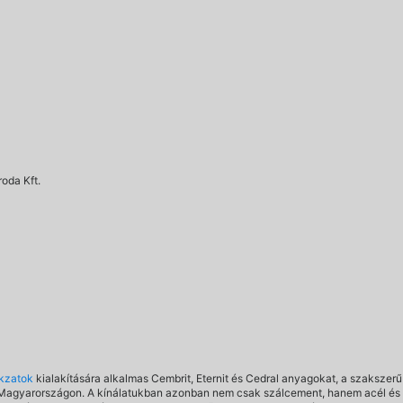
roda Kft.
okzatok
kialakítására alkalmas Cembrit, Eternit és Cedral anyagokat, a szakszerű
Magyarországon. A kínálatukban azonban nem csak szálcement, hanem acél és a