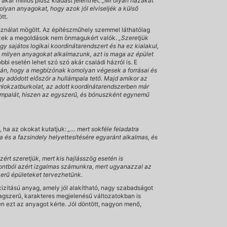
kár milliós plusz kiadást jelenthet.
„Mi olyan házakat
lyan anyagokat, hogy azok jól elviseljék a külső
tt.
sználat mögött. Az építészműhely szemmel láthatólag
 ezek a megoldások nem önmagukért valók.
„Szeretjük
gy sajátos logikai koordinátarendszert és ha ez kialakul,
y milyen anyagokat alkalmazunk, azt is maga az épület
i esetén lehet szó szó akár családi házról is. E
dván, hogy a megbízónak komolyan végesek a forrásai és
Így adódott először a hullámpala tető. Majd amikor az
omlokzatburkolat, az adott koordinátarendszerben már
lámpalát, hiszen az egyszerű, és bónuszként egynemű
 ha az okokat kutatjuk:
„… mert sokféle feladatra
és a fazsindely helyettesítésére egyaránt alkalmas, és
ért szeretjük, mert kis hajlásszög esetén is
ontból azért izgalmas számunkra, mert ugyanazzal az
zerű épületeket tervezhetünk.
cizitású anyag, amely jól alakítható, nagy szabadságot
agszerű, karakteres megjelenésű változatokban is
en ezt az anyagot kérte. Jól döntött, nagyon menő,