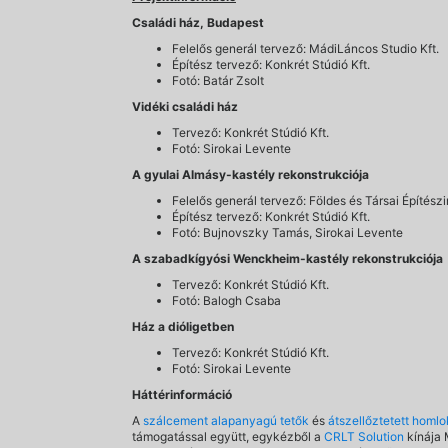
Családi ház, Budapest
Felelős generál tervező: MádiLáncos Studio Kft.
Építész tervező: Konkrét Stúdió Kft.
Fotó: Batár Zsolt
Vidéki családi ház
Tervező: Konkrét Stúdió Kft.
Fotó: Sirokai Levente
A gyulai Almásy-kastély rekonstrukciója
Felelős generál tervező: Földes és Társai Építészi
Építész tervező: Konkrét Stúdió Kft.
Fotó: Bujnovszky Tamás, Sirokai Levente
A szabadkígyósi Wenckheim-kastély rekonstrukciója
Tervező: Konkrét Stúdió Kft.
Fotó: Balogh Csaba
Ház a dióligetben
Tervező: Konkrét Stúdió Kft.
Fotó: Sirokai Levente
Háttérinformáció
A
szálcement alapanyagú tetők
és
átszellőztetett homl
támogatással együtt, egykézből a
CRLT Solution
kínája 