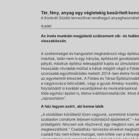
Tér, fény, anyag egy végletekig besűrített ko
A Konkrét Stúdió tervezőivel rendhagyó anyaghasználatr
d.adel
Az iroda munkáin megjelenő szálcement sík- és hullámp
visszaköszön.
A szellemiséget és hangulatot meghatározó négy építész
indultak, talán nem is egy irányba, építészeti gondolata
pályát, másikuk építész édesapjától kapta az útmutatást,
Hosszabb-rövidebb múlttal a hátuk mögött végül a Földes
szorosabb együttműködés mellett: 2014-ben életre hívtá
az egyetemről érkeztek. A Földes és Társai Építészirod
a nagykovácsi bölcsődék, vagy a gyulai Almásy-kastély
folytatódott is korábbi vezetőjükkel és munkatársaikkal.
több egyházi épület is, illetve kiállításinstallációk. Mo
„rajzasztalon”.
A ház legyen azért, aki benne lakik
„A stúdióban körülbelül tízen vagyunk, szeretünk kísér
szabadon csinálunk teljesen különböző épületeket.”
– ke
próbálgatni. Nincsen sok résztvevő, egy megbízó van, aki 
megbeszéltünk.
” Családiház-tervezési elveiket meghatá
családi ház nem kifele mutogat, nem kifele van a lényeg