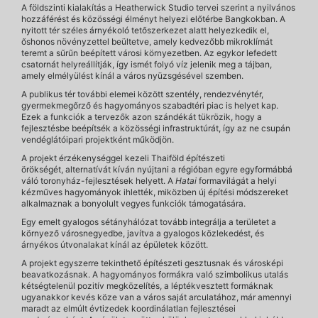
A földszinti kialakítás a Heatherwick Studio tervei szerint a nyilvános
hozzáférést és közösségi élményt helyezi előtérbe Bangkokban. A
nyitott tér széles árnyékoló tetőszerkezet alatt helyezkedik el,
őshonos növényzettel beültetve, amely kedvezőbb mikroklímát
teremt a sűrűn beépített városi környezetben. Az egykor lefedett
csatornát helyreállítják, így ismét folyó víz jelenik meg a tájban,
amely elmélyülést kínál a város nyüzsgésével szemben.
A publikus tér további elemei között szentély, rendezvénytér,
gyermekmegőrző és hagyományos szabadtéri piac is helyet kap.
Ezek a funkciók a tervezők azon szándékát tükrözik, hogy a
fejlesztésbe beépítsék a közösségi infrastruktúrát, így az ne csupán
vendéglátóipari projektként működjön.
A projekt érzékenységgel kezeli Thaiföld építészeti
örökségét, alternatívát kíván nyújtani a régióban egyre egyformábbá
váló toronyház-fejlesztések helyett. A
Hatai
formavilágát a helyi
kézműves hagyományok ihlették, miközben új építési módszereket
alkalmaznak a bonyolult vegyes funkciók támogatására.
Egy emelt gyalogos sétányhálózat tovább integrálja a területet a
környező városnegyedbe, javítva a gyalogos közlekedést, és
árnyékos útvonalakat kínál az épületek között.
A projekt egyszerre tekinthető építészeti gesztusnak és városképi
beavatkozásnak. A hagyományos formákra való szimbolikus utalás
kétségtelenül pozitív megközelítés, a léptékvesztett formáknak
ugyanakkor kevés köze van a város saját arculatához, már amennyi
maradt az elmúlt évtizedek koordinálatlan fejlesztései