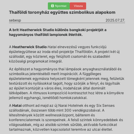
Nyomtat
Vissza
Thaiföldi toronyház együttes szimbolikus alapokom
sebesp
2025.07.27.
A brit Heatherwick Studio különös bangkoki projektjét a
hagyományos thaiföldi lampionok ihlették.
A
Heatherwick Studio
Hatai
elnevezésű vegyes funkciójú
épületegyüttese az iroda első projektje Thaiföldön. A projekt két új
szállodát, egy közteret, egy felújított csatornát és szabadtéri
közösségi programokat integrál.
Az építészet a hagyományos thai lámpások anyaghasználatából és
szimbolikus jelentéséből merít inspirációt. A függőleges
épületelemek egymásra helyezett tömegként jelennek meg, felületük
textúrázott és nyílásokkal tagolt, hogy szórják a fényt, és lágyítsák
az épület kontúrját a város éles, irodaházak által dominált
látképében. A ritmusos kompozíció kontrasztot hoz létre a környékre
jellemző egyhangú, ismétlődő homlokzatokkal.
A
Hatai
otthont ad majd az új Narai Hotelnek és egy Six Senses
szállodának, összesen több mint 300 vendégszobával. A
létesítmények között wellnessközpont, bálterem és
konferenciatermek is szerepelnek. A felső szintek könnyedebbek és
világosabbak, míg az alsóbb szintek sűrűbb, aktívabb funkciókat
tartalmaznak, közvetlen kapcsolatot teremtve az utcai élettel.