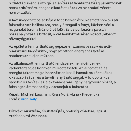
hirdetőtáblaként is szolgál az építészet fenntarthatósági jellemzőinek
népszerűsítésére, szöges ellentétet képezve az eredeti védett
homlokzattal.
A ház üvegezett belső héja a több helyen átlyukasztott homlokzati
falazatba van beillesztve, amely átengedi a fényt, közben védi a
magánélet tereit a közterület felől. Ez az pufferzóna passzív
hőszabályozást is biztosít, a két homlokzati réteg között „lebegő”
növényágyakkal.
Az épület a fenntarthatóság gépezete, számos passzív és aktív
rendszerrel kiegészítve, hogy az otthon energiaháztartása
hatékonyan tudjon működni.
Az alkalmazott fenntartható rendszerek nem igényelnek
karbantartást, és könnyen működtethetők. Az automatizálás
energiát takarít meg a használaton kívüli lámpák és készülékek
kikapcsolásával, és a távoli irányíthatósággal. A fotovoltaikus
panelek biztosítják az elektromosáram-igény nagyobbik részét, a
felesleges áramot pedig visszaadják a hálózatba.
Képek: Michael Lassman, Ryan Ng & Murray Fredericks
Forrás:
ArchDaily
Címkék:
Ausztrália, épületfelújtás, örökség védelem, CplusC
Architectural Workshop