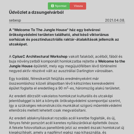
Nyomtat
Vissza
Üdvözlet a dzsungelvárból
sebesp
2021.04.08.
A "Welcome To The Jungle House" ház egy belvárosi
örökségvédelmi területen található, ahol késő viktoriánus
sorházak és posztindusztriális raktár-átalakítások jellemzik az
utcaképet.
A
CplusC Architectural Workshop
vakolt falakból, acélból, fából és
buja növényzetből komponált homlokzatba rejtette a
Welcome to the
Jungle House
épületét, mely egy megújulófélben lévő történelmi
negyed aktív részévé vált az ausztráliai Darlington városában.
Egy korábbi, félresikerült felújítás eredményeként már
összeomláshoz közeli állapotban lévő kétszintes kereskedelmi
2
épület foglalta el eredetileg a 90 m
-es, háromszög alakú területet.
Az eredeti dörzsölt vakolatos homlokzat kulturális és utcaképi
jelentőséggel is bírt a környék örökségvédelmi szempontjai szerint,
így a szükséges rekonstrukciós munkákat szigorú műemlékvédelmi
ellenőrzés mellett lehetett csak megvalósítani.
Az eredeti ablaknyílásokat rozsdás acél keretbe foglalták, és új,
fényes fehér porszórt acél keretes nyílászárókkal építették össze.
A fekete fotovoltaikus paneltömb jelzi az eredeti északi homlokzat új
kiegészítését, amely a napfényt egész nap kihasználja, és