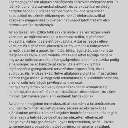
közmegegyezésen alapuló szabályozás és követelményrendszer. Ez
időnként prioritási zavarokat okozott, és az akusztikai minőség
háttérbe szorult. 2020 szeptemberében, röviddel a szorosan
kapcsolódó és szintén előzmények nélküli elektroakusztikai
szabvány megjelenését követően napvilágot látott hazánk első
teremakusztikai szabványa.
Az építészeti akusztika főbb szakterületei a zaj és rezgés elleni
védelem, az épületakusztika, a teremakusztika, a gépészeti
akusztika, valamint az elektroakusztika. A zaj és rezgés elleni
védelem és a gépészeti akusztika az épületet és a környezetet
terhelő, valamint a gépek (pl. hűtés, fűtés, légellátás, stb.) keltette
rezgések és zajok elleni védelmi intézkedéseket foglalja magába,
míg az az épületakusztika a hangszigetelést, a teremakusztika pedig
a helyiségek belső hangzását kezeli. Az elektroakusztika
legtöbbször a gyengeáramú tervezéshez kapcsolódik, és az
audiovizuális rendszereket, illetve általában a digitális infrastruktúra
elemeit fogja össze. A megfelelő teremakusztikai kialakítás nemcsak
a zenei célú helyiségek privilégiuma, nemcsak
hangversenytermekben vagy operaházakban kulcsfontosságú,
hanem iskolákban, kórházakban, irodákban, éttermekben, és szinte
minden zárt helyiségben, ahol emberek tartózkodnak.
Az újonnan megjelent teremakusztikai szabvány a lakóépületeken
kívül szinte minden épülettípus helyiségeire ad előírásokat és
ajánlásokat: például kötelező objektív határértékeket az utózengési
időre, vagy a helyiségbe bevitt és méretezetten elhelyezett
hangelnyelés fajlagos értékét. Egyes helyzetekben, például iskolai
tantermekben a beszédérthetőség minimumértékeire is találunk