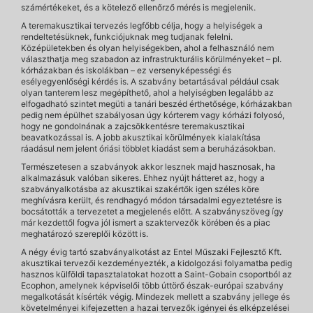
számértékeket, és a kötelező ellenőrző mérés is megjelenik.
A teremakusztikai tervezés legfőbb célja, hogy a helyiségek a
rendeltetésüknek, funkciójuknak meg tudjanak felelni.
Középületekben és olyan helyiségekben, ahol a felhasználó nem
választhatja meg szabadon az infrastrukturális körülményeket – pl.
kórházakban és iskolákban – ez versenyképességi és
esélyegyenlőségi kérdés is. A szabvány betartásával például csak
olyan tanterem lesz megépíthető, ahol a helyiségben legalább az
elfogadható szintet megüti a tanári beszéd érthetősége, kórházakban
pedig nem épülhet szabályosan úgy kórterem vagy kórházi folyosó,
hogy ne gondolnának a zajcsökkentésre teremakusztikai
beavatkozással is. A jobb akusztikai körülmények kialakítása
ráadásul nem jelent óriási többlet kiadást sem a beruházásokban.
Természetesen a szabványok akkor lesznek majd hasznosak, ha
alkalmazásuk valóban sikeres. Ehhez nyújt hátteret az, hogy a
szabványalkotásba az akusztikai szakértők igen széles köre
meghívásra került, és rendhagyó módon társadalmi egyeztetésre is
bocsátották a tervezetet a megjelenés előtt. A szabványszöveg így
már kezdettől fogva jól ismert a szaktervezők körében és a piac
meghatározó szereplői között is.
A négy évig tartó szabványalkotást az Entel Műszaki Fejlesztő Kft.
akusztikai tervezői kezdeményezték, a kidolgozási folyamatba pedig
hasznos külföldi tapasztalatokat hozott a Saint-Gobain csoportból az
Ecophon, amelynek képviselői több úttörő észak-európai szabvány
megalkotását kísérték végig. Mindezek mellett a szabvány jellege és
követelményei kifejezetten a hazai tervezők igényei és elképzelései