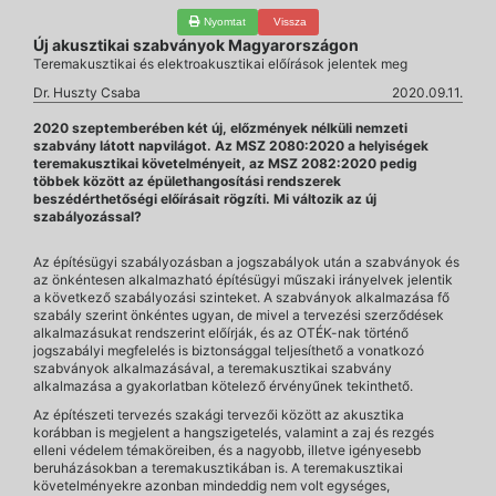
Nyomtat
Vissza
Új akusztikai szabványok Magyarországon
Teremakusztikai és elektroakusztikai előírások jelentek meg
Dr. Huszty Csaba
2020.09.11.
2020 szeptemberében két új, előzmények nélküli nemzeti
szabvány látott napvilágot. Az MSZ 2080:2020 a helyiségek
teremakusztikai követelményeit, az MSZ 2082:2020 pedig
többek között az épülethangosítási rendszerek
beszédérthetőségi előírásait rögzíti. Mi változik az új
szabályozással?
Az építésügyi szabályozásban a jogszabályok után a szabványok és
az önkéntesen alkalmazható építésügyi műszaki irányelvek jelentik
a következő szabályozási szinteket. A szabványok alkalmazása fő
szabály szerint önkéntes ugyan, de mivel a tervezési szerződések
alkalmazásukat rendszerint előírják, és az OTÉK-nak történő
jogszabályi megfelelés is biztonsággal teljesíthető a vonatkozó
szabványok alkalmazásával, a teremakusztikai szabvány
alkalmazása a gyakorlatban kötelező érvényűnek tekinthető.
Az építészeti tervezés szakági tervezői között az akusztika
korábban is megjelent a hangszigetelés, valamint a zaj és rezgés
elleni védelem témaköreiben, és a nagyobb, illetve igényesebb
beruházásokban a teremakusztikában is. A teremakusztikai
követelményekre azonban mindeddig nem volt egységes,