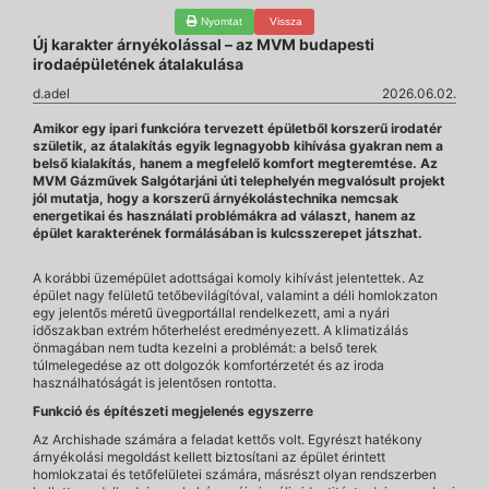
Nyomtat
Vissza
Új karakter árnyékolással – az MVM budapesti
irodaépületének átalakulása
d.adel
2026.06.02.
Amikor egy ipari funkcióra tervezett épületből korszerű irodatér
születik, az átalakítás egyik legnagyobb kihívása gyakran nem a
belső kialakítás, hanem a megfelelő komfort megteremtése. Az
MVM Gázművek Salgótarjáni úti telephelyén megvalósult projekt
jól mutatja, hogy a korszerű árnyékolástechnika nemcsak
energetikai és használati problémákra ad választ, hanem az
épület karakterének formálásában is kulcsszerepet játszhat.
A korábbi üzemépület adottságai komoly kihívást jelentettek. Az
épület nagy felületű tetőbevilágítóval, valamint a déli homlokzaton
egy jelentős méretű üvegportállal rendelkezett, ami a nyári
időszakban extrém hőterhelést eredményezett. A klimatizálás
önmagában nem tudta kezelni a problémát: a belső terek
túlmelegedése az ott dolgozók komfortérzetét és az iroda
használhatóságát is jelentősen rontotta.
Funkció és építészeti megjelenés egyszerre
Az Archishade számára a feladat kettős volt. Egyrészt hatékony
árnyékolási megoldást kellett biztosítani az épület érintett
homlokzatai és tetőfelületei számára, másrészt olyan rendszerben