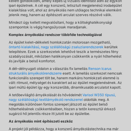
kellett gondolkodni, amely képes új vizuális identitást adni az egykori
ipari épületnek. A cél egy korszerű, letisztult megjelenésű irodaépület
kialakítása volt, ahol az árnyékolás nem utólagos technikai elemként
jelenik meg, hanem az építészeti arculat szerves részévé válik.
Mindezt úgy kellett megvalósítani, hogy a költséghatékonysági
szempontok is végig hangsúlyosak maradjanak.
Komplex árnyékolási rendszer többféle technológiával
Az épület kelet–délkeleti homlokzatán motorosan mozgatható,
öntartó kialakítású, nagy szélállóságú zsaluziarendszerek
kerültek
telepítésre. Ezek a szerkezetek lehetővé teszik a természetes fény
szabályozását, miközben hatékonyan csökkentik a nyári hőterhelést
és javítják a belső komfortot.
A dél–délnyugati oldalon a választás fix lamellás
Renson Icarus
strukturális árnyékolórendszerre
esett. A lamellás szerkezet nemcsak
funkcionális szerepet tölt be, hanem markáns homlokzati elemmé is
vált: ritmust, mélységet és karaktert ad az épület megjelenésének. Az
ipari múltú épület így egy korszerűbb, dinamikusabb arculatot kapott.
A tetőbevilágító árnyékolását és hővédelmét
Varisol W350 típusú,
nagy szélállóságú textilárnyékoló rendszerrel
oldották meg. A
megoldás különösen fontos szerepet játszott az épület belső
hőterhelésének csökkentésében, hiszen a tetőn keresztül érkező
sugárzó hő jelentős része itt jutott be az épületbe.
Az árnyékolás mint építészeti eszköz
A projekt jól példázza, hogy a korszerű árnyékolástechnika ma már