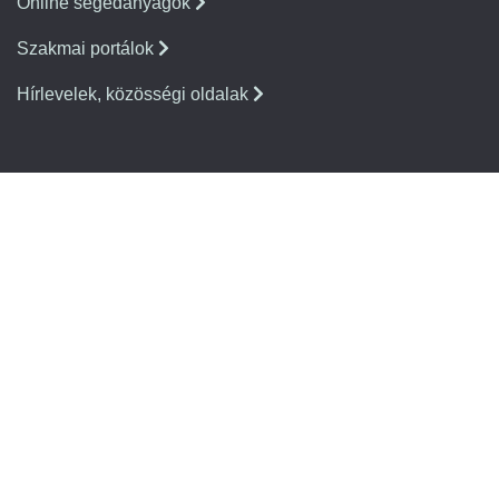
Online segédanyagok
Szakmai portálok
Hírlevelek, közösségi oldalak