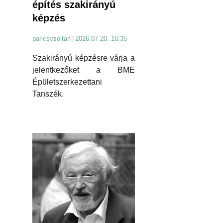
építés szakirányú
képzés
paricsyzoltan
|
2026.07.20. 16:35
Szakirányú képzésre várja a
jelentkezőket a BME
Épületszerkezettani
Tanszék.