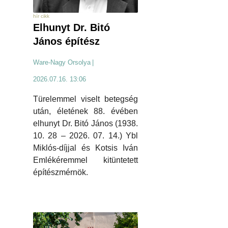
hír cikk
Elhunyt Dr. Bitó
János építész
Ware-Nagy Orsolya
|
2026.07.16. 13:06
Türelemmel viselt betegség
után, életének 88. évében
elhunyt Dr. Bitó János (1938.
10. 28 – 2026. 07. 14.) Ybl
Miklós-díjjal és Kotsis Iván
Emlékéremmel kitüntetett
építészmérnök.