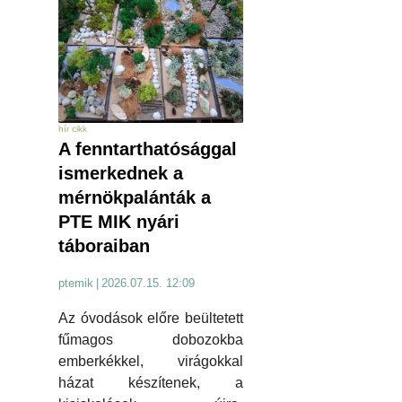
hír cikk
A fenntarthatósággal
ismerkednek a
mérnökpalánták a
PTE MIK nyári
táboraiban
ptemik
|
2026.07.15. 12:09
Az óvodások előre beültetett
fűmagos dobozokba
emberkékkel, virágokkal
házat készítenek, a