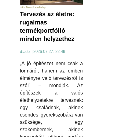
cikk Nem kezdőlap
Tervezés az életre:
rugalmas
termékportfólió
minden helyzethez
d.adel
|
2026.07.27. 22:49
„A jó építészet nem csak a
formáról, hanem az emberi
élményre való tervezésről is
szól” – mondják. Az
építészek a valós
élethelyzetekre terveznek:
egy családnak, akinek
csendes gyerekszobára van
szüksége, egy
szakembernek, akinek
koncentrált otthoni irodára