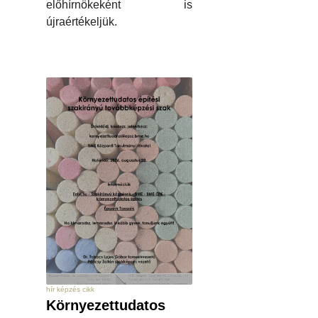
előhírnökeként is
újraértékeljük.
hír képzés cikk
Környezettudatos