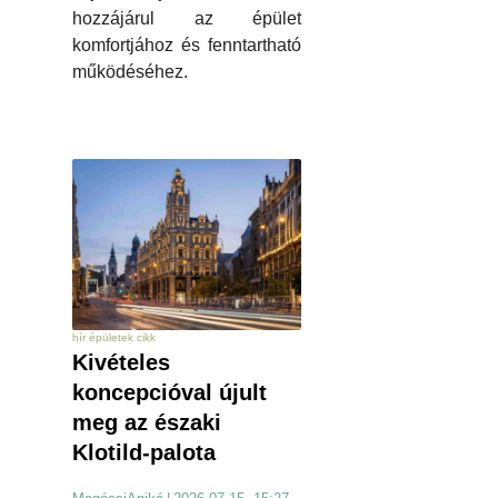
hozzájárul az épület
komfortjához és fenntartható
működéséhez.
hír épületek cikk
Kivételes
koncepcióval újult
meg az északi
Klotild-palota