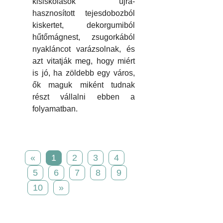
kisiskolások újra-
hasznosított tejesdobozból
kiskertet, dekorgumiból
hűtőmágnest, zsugorkából
nyakláncot varázsolnak, és
azt vitatják meg, hogy miért
is jó, ha zöldebb egy város,
ők maguk miként tudnak
részt vállalni ebben a
folyamatban.
«
1
2
3
4
5
6
7
8
9
10
»