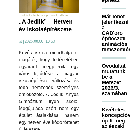
építész
épületek cikk belsőépítészet exkluzív
Már lehet
„A Jedlik” – Hetven
jelentkezni
a
év iskolaépítészete
CAD'oro
építészeti
pt
|
2026.08.06. 10:50
animációs
filmszemlé
Kevés iskola mondhatja el
magáról, hogy történetében
Óvodákat
egyaránt megjelenik egy
mutatunk
város fejlődése, a magyar
be a
iskolaépítészet változása és
Metszet
2026/3.
több nemzedék személyes
számában
emlékezete. A Jedlik Ányos
Gimnázium ilyen iskola.
Megújulása ezért nem egy
Kivételes
koncepcióv
épület átalakítása, hanem
újult meg
egy hetven éve íródó történet
az északi
új fejezete.