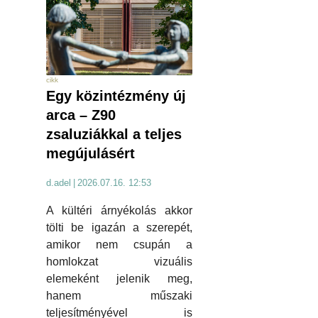
cikk
Egy közintézmény új
arca – Z90
zsaluziákkal a teljes
megújulásért
d.adel
|
2026.07.16. 12:53
A kültéri árnyékolás akkor
tölti be igazán a szerepét,
amikor nem csupán a
homlokzat vizuális
elemeként jelenik meg,
hanem műszaki
teljesítményével is