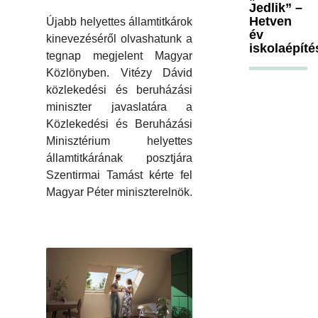
Jedlik” –
Hetven
Újabb helyettes államtitkárok
év
kinevezéséről olvashatunk a
iskolaépíté
tegnap megjelent Magyar
Közlönyben. Vitézy Dávid
közlekedési és beruházási
miniszter javaslatára a
Közlekedési és Beruházási
Minisztérium helyettes
államtitkárának posztjára
Szentirmai Tamást kérte fel
Magyar Péter miniszterelnök.