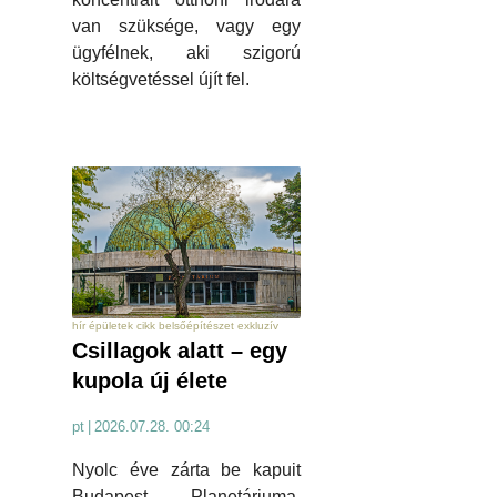
van szüksége, vagy egy
ügyfélnek, aki szigorú
költségvetéssel újít fel.
hír épületek cikk belsőépítészet exkluzív
Csillagok alatt – egy
kupola új élete
pt
|
2026.07.28. 00:24
Nyolc éve zárta be kapuit
Budapest Planetáriuma.