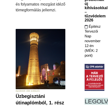
új
és folyamatos mozgást idéző
kihívásokkal
tömegformálás jellemzi.
–
tűzvédelem
2026
Építész
Tervezői
Nap
november
12-én
(MÉK: 2
pont)
épületek cikk exkluzív
Üzbegisztáni
LEGOL
útinaplómból, 1. rész