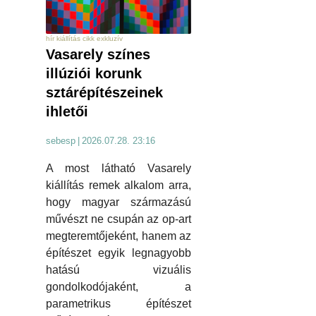
hír kiállítás cikk exkluzív
Vasarely színes
illúziói korunk
sztárépítészeinek
ihletői
sebesp
|
2026.07.28. 23:16
A most látható Vasarely
kiállítás remek alkalom arra,
hogy magyar származású
művészt ne csupán az op-art
megteremtőjeként, hanem az
építészet egyik legnagyobb
hatású vizuális
gondolkodójaként, a
parametrikus építészet