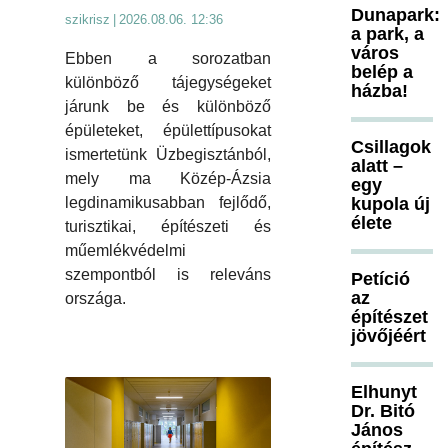
Dunapark:
szikrisz
|
2026.08.06. 12:36
a park, a
város
Ebben a sorozatban
belép a
különböző tájegységeket
házba!
járunk be és különböző
épületeket, épülettípusokat
Csillagok
ismertetünk Üzbegisztánból,
alatt –
mely ma Közép-Ázsia
egy
kupola új
legdinamikusabban fejlődő,
élete
turisztikai, építészeti és
műemlékvédelmi
szempontból is releváns
Petíció
az
országa.
építészet
jövőjéért
Elhunyt
Dr. Bitó
János