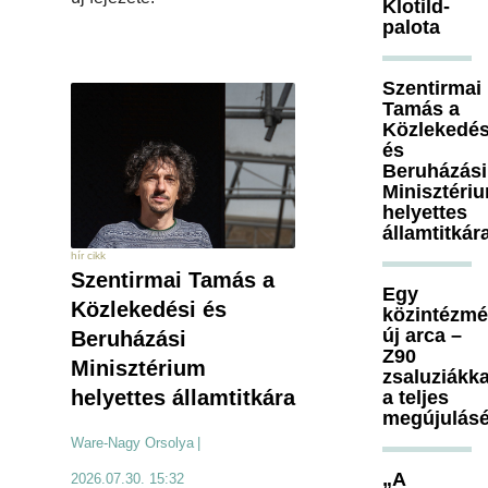
Klotild-
palota
Szentirmai
Tamás a
Közlekedés
és
Beruházási
Minisztéri
helyettes
államtitkár
hír cikk
Szentirmai Tamás a
Egy
Közlekedési és
közintézm
új arca –
Beruházási
Z90
Minisztérium
zsaluziákka
helyettes államtitkára
a teljes
megújulásé
Ware-Nagy Orsolya
|
„A
2026.07.30. 15:32