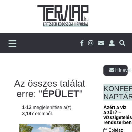
Hírlevél
Az összes találat
KONFE
erre: "
ÉPÜLET
"
NAPTÁ
1-12
megjelenítése a(z)
Azért a víz
a zűr? –
3,187
elemből.
vízszigetelé
rendszerbe
Építész