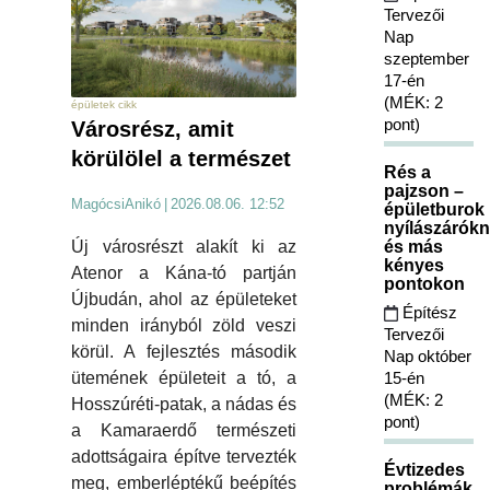
Tervezői
Nap
szeptember
17-én
(MÉK: 2
épületek cikk
pont)
Városrész, amit
körülölel a természet
Rés a
pajzson –
MagócsiAnikó
|
2026.08.06. 12:52
épületburok
nyílászárókn
Új városrészt alakít ki az
és más
kényes
Atenor a Kána-tó partján
pontokon
Újbudán, ahol az épületeket
Építész
minden irányból zöld veszi
Tervezői
körül. A fejlesztés második
Nap október
ütemének épületeit a tó, a
15-én
(MÉK: 2
Hosszúréti-patak, a nádas és
pont)
a Kamaraerdő természeti
adottságaira építve tervezték
Évtizedes
meg, emberléptékű beépítés
problémák