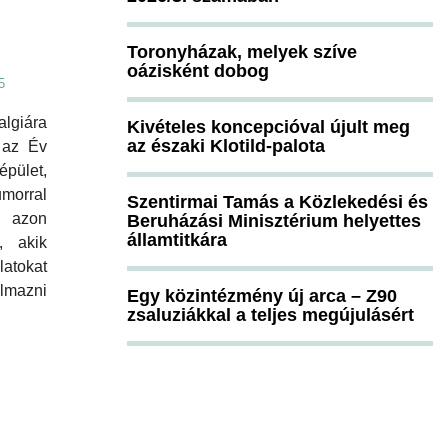
Toronyházak, melyek szíve
oázisként dobog
5
lgiára
Kivételes koncepcióval újult meg
az északi Klotild-palota
 az Év
épület,
morral
Szentirmai Tamás a Közlekedési és
i azon
Beruházási Minisztérium helyettes
államtitkára
, akik
atokat
lmazni
Egy közintézmény új arca – Z90
zsaluziákkal a teljes megújulásért