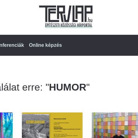
nferenciák
Online képzés
álat erre: "
HUMOR
"