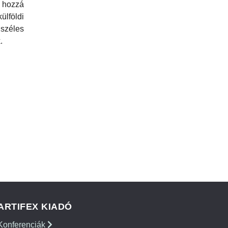
 hozzá
földi
zéles
.
ARTIFEX KIADÓ
Konferenciák