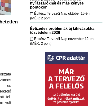
nyílászáróknál és más kényes
pontokon
Építész Tervezői Nap október 15-én
(MÉK: 2 pont)
hetetlen
Évtizedes problémák új kihívásokkal –
tűzvédelem 2026
Építész Tervezői Nap november 12-én
(MÉK: 2 pont)
okzata
számos
ív és
elkedő
tt fel.
m volt