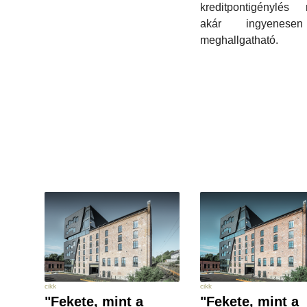
kreditpontigénylés 
akár ingyenese
meghallgatható.
cikk
cikk
"Fekete, mint a
"Fekete, mint a