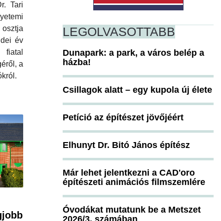
. Tari
etemi
 osztja
LEGOLVASOTTABB
idei év
Dunapark: a park, a város belép a
fiatal
házba!
éről, a
król.
Csillagok alatt – egy kupola új élete
Petíció az építészet jövőjéért
Elhunyt Dr. Bitó János építész
Már lehet jelentkezni a CAD'oro
építészeti animációs filmszemlére
Óvodákat mutatunk be a Metszet
gjobb
2026/3. számában