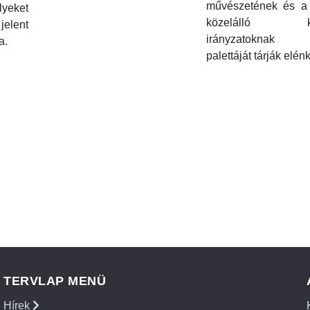
művészetének és a
yeket
közelálló kül
elent
irányzatoknak s
a.
palettáját tárják elénk
TERVLAP MENÜ
Hírek