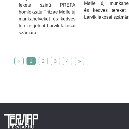
Mølle új munkahel
fekete színű PREFA
és kedves tereket j
homlokzatú Fritzøe Mølle új
Larvik lakosai számár
munkahelyeket és kedves
tereket jelent Larvik lakosai
számára.
«
1
2
3
4
»