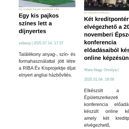
díj családi házak épületek cikk
hír képzés exkluzív
Egy kis pajkos
Két kreditpontér
színes lett a
elvégezhető a 2
díjnyertes
novemberi Épsz
konferencia
sebesp
|
2025.07.14. 17:37
előadásaiból kés
Találékony anyag-, szín- és
online képzésün
formahasználattal jött létre
a RIBA Év Kisprojektje díjat
Ware-Nagy Orsolya
|
elnyert angliai házbővítés.
2025.01.04. 19:09
Elkészült a 
Épületszerkezeti
konferencia előadás
készült online ké
amely két kreditpo
elvégezhető