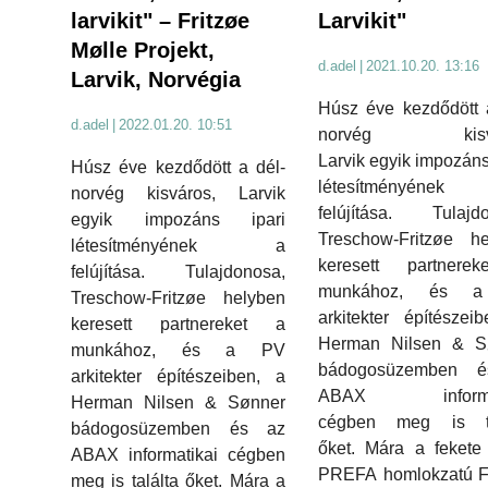
Larvikit"
larvikit" – Fritzøe
Mølle Projekt,
d.adel
|
2021.10.20. 13:16
Larvik, Norvégia
Húsz éve kezdődött 
d.adel
|
2022.01.20. 10:51
norvég kisvá
Larvik egyik impozáns
Húsz éve kezdődött a dél-
létesítményén
norvég kisváros, Larvik
felújítása. Tulajdo
egyik impozáns ipari
Treschow-Fritzøe he
létesítményének a
keresett partnere
felújítása. Tulajdonosa,
munkához, és 
Treschow-Fritzøe helyben
arkitekter építészei
keresett partnereket a
Herman Nilsen & S
munkához, és a PV
bádogosüzemben 
arkitekter építészeiben, a
ABAX informat
Herman Nilsen & Sønner
cégben meg is ta
bádogosüzemben és az
őket. Mára a fekete
ABAX informatikai cégben
PREFA homlokzatú Fr
meg is találta őket. Mára a