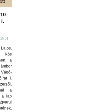
110
I.
 15:01
Lajos,
, Kós
nen, a
mbor
 Vágó-
irat I.
erzői,
émái a
 a lap
gyarul
tének,