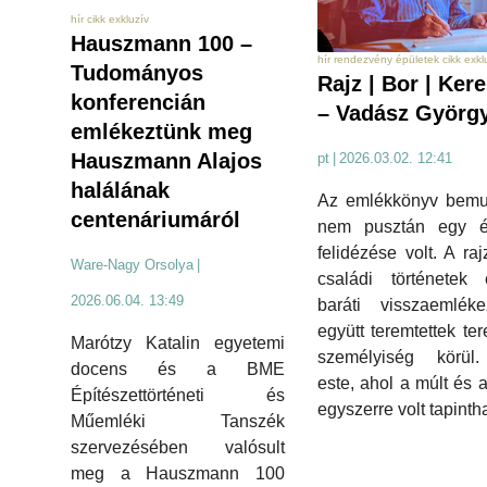
hír cikk exkluzív
Hauszmann 100 –
hír rendezvény épületek cikk exkl
Tudományos
Rajz | Bor | Kere
konferencián
– Vadász Györg
emlékeztünk meg
Hauszmann Alajos
pt
|
2026.03.02. 12:41
halálának
Az emlékkönyv bemut
centenáriumáról
nem pusztán egy é
felidézése volt. A raj
Ware-Nagy Orsolya
|
családi történetek
2026.06.04. 13:49
baráti visszaemléke
együtt teremtettek ter
Marótzy Katalin egyetemi
személyiség körül
docens és a BME
este, ahol a múlt és a
Építészettörténeti és
egyszerre volt tapinth
Műemléki Tanszék
szervezésében valósult
meg a Hauszmann 100