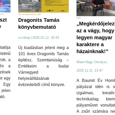
uzív
hír rendezvény cikk
cikk
szt
Dragonits Tamás
„Megkérdőjelez
y
könyvbemutató
az a vágy, hogy
legyen magyar
színkép
|
2026.01.12. 20:43
karaktere a
atója
Új kiadásban jelent meg a
házainknak!”
letmű
101 éves Dragonits Tamás
zok, a
építész, Szemtanúság –
Ware-Nagy Orsolya
|
 és a
Emlékeim a budai
2025.11.11. 13:47
zések
Várnegyed
et egy
helyreállításának
A Baumit Év Homl
. Egy
évtizedeiből című könyve.
pályázat idén is 
 jelen
izgalmas, kreat
ató.
technikailag kiem
pályaművet vonultato
A zsűri számára ne