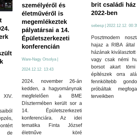
brit családi ház
személyéről és
2022-ben
életművéről is
t
megemlékeztek
sebesp
|
2022.12.12. 00:3
024.
pályatársai a 14.
erk
Posztmodern noszta
Épületszerkezeti
hajaz a RIBA által
konferencián
házának kiválasztott 
zült
vagy csak némi hu
Ware-Nagy Orsolya
|
k
borsot akart törn
2024.12.12. 13:43
építészek orra alá
2024. november 26-án
fennköltebb gondol
kedden, a hagyománynak
próbáltak megfoga
megfelelően a BME
terveikben
XIV.
Dísztermében került sor a
14. Épületszerkezeti
aiból
konferenciára. Az idei
pzés,
tematika Finta József
ntért
életműve köré
, de