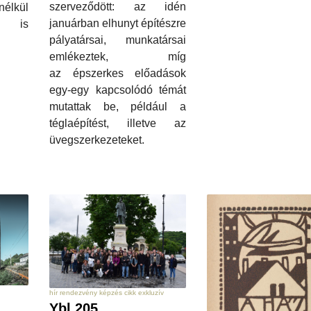
szerveződött: az idén
nélkül
januárban elhunyt építészre
n is
pályatársai, munkatársai
emlékeztek, míg
az épszerkes előadások
egy-egy kapcsolódó témát
mutattak be, például a
téglaépítést, illetve az
üvegszerkezeteket.
hír rendezvény képzés cikk exkluzív
Ybl 205