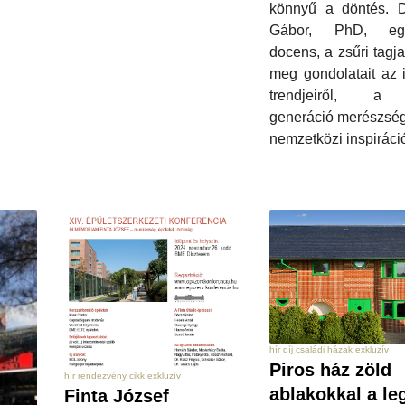
könnyű a döntés. Dr
Gábor, PhD, egy
docens, a zsűri tagja
meg gondolatait az 
trendjeiről, a 
generáció merészség
nemzetközi inspiráció
hír díj családi házak exkluzív
Piros ház zöld
hír rendezvény cikk exkluzív
ablakokkal a le
Finta József