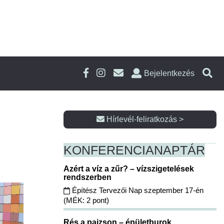
Bejelentkezés
Hírlevél-feliratkozás >
KONFERENCIA
NAPTÁR
Azért a víz a zűr? – vízszigetelések
rendszerben
Építész Tervezői Nap szeptember 17-én
(MÉK: 2 pont)
Rés a pajzson – épületburok