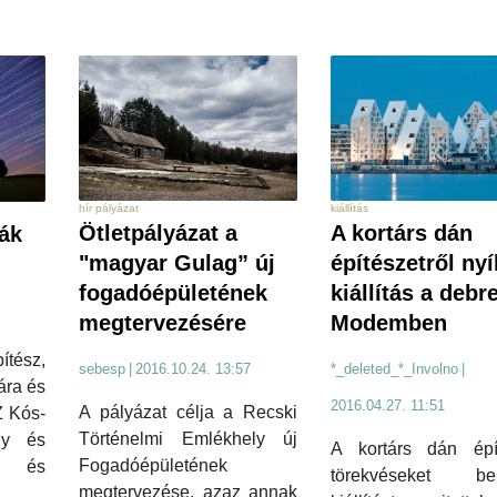
kiállítás
hír pályázat
A kortárs dán
Ötletpályázat a
iák
építészetről nyí
"magyar Gulag” új
kiállítás a debr
fogadóépületének
Modemben
megtervezésére
tész,
*_deleted_*_Involno
|
sebesp
|
2016.10.24. 13:57
sára és
2016.04.27. 11:51
A pályázat célja a Recski
Z Kós-
Történelmi Emlékhely új
ny és
A kortárs dán épít
Fogadóépületének
áz és
törekvéseket be
megtervezése, azaz annak