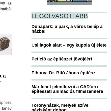
lyet az
mából
LEGOLVASOTTABB
Dunapark: a park, a város belép a
házba!
Csillagok alatt – egy kupola új élete
Petíció az építészet jövőjéért
Elhunyt Dr. Bitó János építész
k a
?
Már lehet jelentkezni a CAD'oro
építészeti animációs filmszemlére
ítész
Toronyházak, melyek szíve
 tanév
oázisként dobog