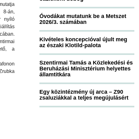
utatja
 8-án,
Óvodákat mutatunk be a Metszet
 nyíló
2026/3. számában
állítás
cában.
Kivételes koncepcióval újult meg
irmai
az északi Klotild-palota
ető, a
Szentirmai Tamás a Közlekedési és
afonon
Beruházási Minisztérium helyettes
Zrubka
államtitkára
Egy közintézmény új arca – Z90
zsaluziákkal a teljes megújulásért