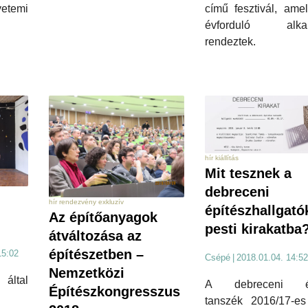
temi
című fesztivál, ame
évforduló alkal
rendeztek.
hír kiállítás
Mit tesznek a
debreceni
hír rendezvény exkluzív
építészhallgató
Az építőanyagok
pesti kirakatba
átváltozása az
építészetben –
15:02
Csépé
|
2018.01.04. 14:52
Nemzetközi
ltal
A debreceni ép
Építészkongresszus
tanszék 2016/17-es