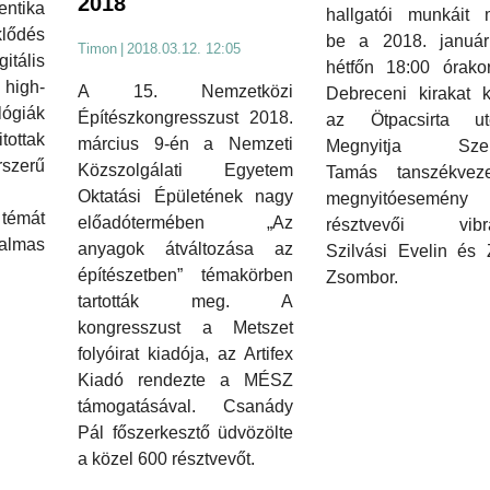
2018
ntika
hallgatói munkáit m
lődés
be a 2018. január
Timon
|
2018.03.12. 12:05
tális
hétfőn 18:00 órakor
 high-
A 15. Nemzetközi
Debreceni kirakat ki
lógiák
Építészkongresszust 2018.
az Ötpacsirta ut
tottak
március 9-én a Nemzeti
Megnyitja Szent
zerű
Közszolgálati Egyetem
Tamás tanszékvez
Oktatási Épületének nagy
megnyitóesemény
témát
előadótermében „Az
résztvevői vibr
lmas
anyagok átváltozása az
Szilvási Evelin és 
építészetben” témakörben
Zsombor.
tartották meg. A
kongresszust a Metszet
folyóirat kiadója, az Artifex
Kiadó rendezte a MÉSZ
támogatásával. Csanády
Pál főszerkesztő üdvözölte
a közel 600 résztvevőt.