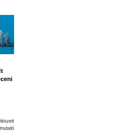
lt
eceni
észeti
mutató