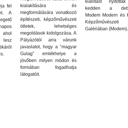
kiállítást nyitott
kialakítására és
ja fel
kedden a debr
megformálására vonatkozó
et. A
Modem Modern és K
építészeti, képzőművészeti
gető
Képzőművészeti
ötletek, lehetséges
apos
Galériában (Modem).
megoldások kidolgozása. A
 ahol
Pályázótól arra várunk
ó lesz
javaslatot, hogy a "magyar
ikáról
Gulag” emlékhelye a
s.
jövőben milyen módon és
formában fogadhatja
látogatóit.