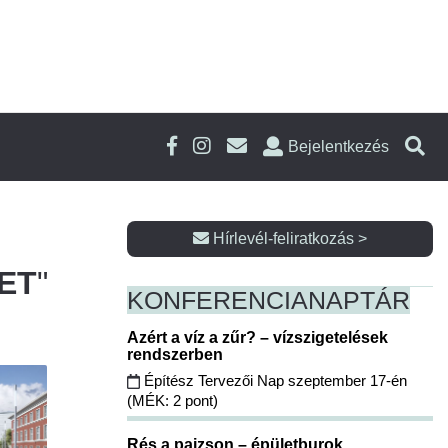
Bejelentkezés
Hírlevél-feliratkozás >
ET
"
KONFERENCIA
NAPTÁR
Azért a víz a zűr? – vízszigetelések
rendszerben
Építész Tervezői Nap szeptember 17-én
(MÉK: 2 pont)
Rés a pajzson – épületburok