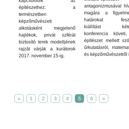
kapcsolódik az
antagonizmusával hív
építészethez: a
magára a figyelm
természetben
határokat fesze
képzőművészeti
kiállítást kétn
alkotásként megjelenő
konferencia követi,
hajlékok, privát szférát
építészet mellett sz
biztosító terek modelljének
űrkutatásról, matemat
rajzát várják a kurátorok
és képzőművészetről i
2017. november 15-ig.
«
1
2
3
4
5
6
»