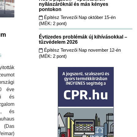
nyílászáróknál és más kényes
pontokon
Építész Tervezői Nap október 15-én
(MÉK: 2 pont)
um
Évtizedes problémák új kihívásokkal –
tűzvédelem 2026
Építész Tervezői Nap november 12-én
5
(MÉK: 2 pont)
tották
zeumot
rszági
0 éve
eti és
zgalom
an, és
auhaus
 (Das
eimar)