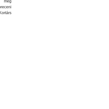
ak meg
eceni
ortárs