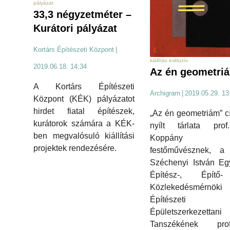
pályázat
33,3 négyzetméter –
Kurátori pályázat
Kortárs Építészeti Központ
|
kiállítás exkluzív
2019.06.18. 14:34
Az én geometri
A Kortárs Építészeti
Archigram
|
2019.05.29. 13
Központ (KÉK) pályázatot
hirdet fiatal építészek,
„Az én geometriám” 
kurátorok számára a KÉK-
nyílt tárlata prof
ben megvalósuló kiállítási
Koppány Att
projektek rendezésére.
festőművésznek, a 
Széchenyi István Eg
Építész-, Építő
Közlekedésmérnök
Építészeti
Épületszerkezettani
Tanszékének prof