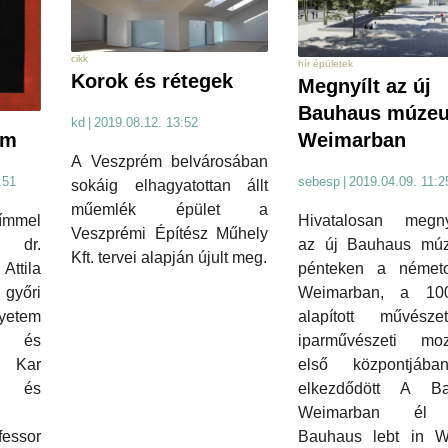
cikk
hír épületek
Korok és rétegek
Megnyílt az új
Bauhaus múze
kd
|
2019.08.12. 13:52
ám
Weimarban
A Veszprém belvárosában
:51
sebesp
|
2019.04.09. 11:2
sokáig elhagyatottan állt
műemlék épület a
címmel
Hivatalosan megnyi
Veszprémi Építész Műhely
. dr.
az új Bauhaus mú
Kft. tervei alapján újult meg.
ila
pénteken a németo
győri
Weimarban, a 10
yetem
alapított művész
- és
iparművészeti mo
i Kar
első központjáb
 és
elkezdődött A B
Weimarban él
essor
Bauhaus lebt in W