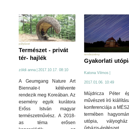
pályázat
Természet - privát
rendezvény
tér- hajlék
Gyakorlati utóp
zöldi anna
|
2017.10.17. 08:10
Katona Vilmos
|
A Geumgang Nature Art
2017.01.06. 10:49
Biennale-t kétévente
Mújdricza Péter épí
rendezik meg Koreában. Az
művészeti író kiállítá
esemény egyik kurátora
konferenciája a MÉS
Erőss István magyar
termében hagyomá
természetművész. A 2018-
utópia, vályogh
as téma erősen
űrbázis-építészet