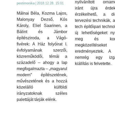
nyilvánított orname
pestimonika
|
2018.12.28. 15:01
iránt újra érdek
Málnai Béla, Kozma Lajos,
érzékelhető, a digi
Malonyay Dezső, Kós
tervezési technikák, a
Károly, Eliel Saarinen, a
tech építőipari techno
Bálint és Jámbor
új lehetőségeket nyi
építésziroda, a Vágó-
meg és kors
fivérek: A Ház folyóirat I.
megközelítéseket
évfolyamának szerzői,
eredményeztek. A 
közreműködői, témái a
nemrég egy izga
századelő – ahogy a lap
kiállítás is felvetette.
megfogalmazta – „magyarul
modern” építészetének,
művészetének és a hozzá
közelálló külföldi
irányzatoknak széles
palettáját tárják elénk.