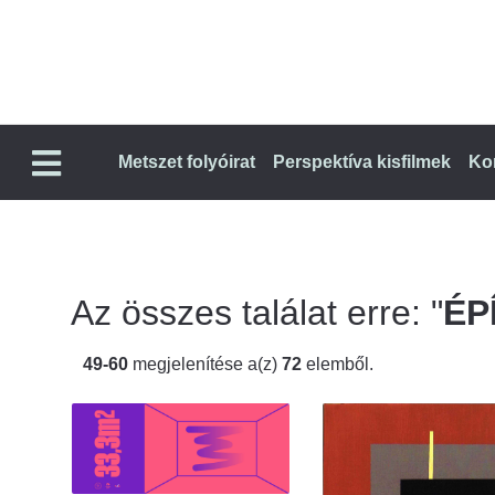
Metszet folyóirat
Perspektíva kisfilmek
Ko
Az összes találat erre: "
ÉP
49-60
megjelenítése a(z)
72
elemből.