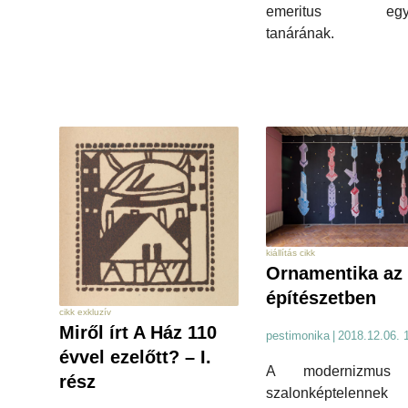
emeritus egye
tanárának.
kiállítás cikk
Ornamentika az
építészetben
cikk exkluzív
Miről írt A Ház 110
pestimonika
|
2018.12.06. 
évvel ezelőtt? – I.
A modernizmus á
rész
szalonképtelennek