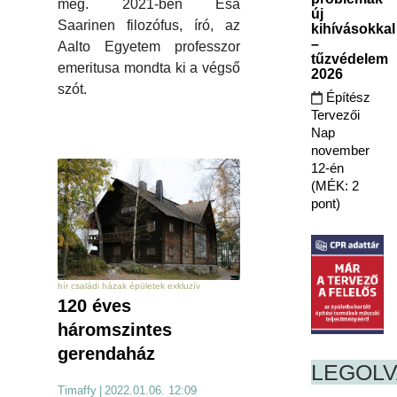
meg. 2021-ben Esa
új
Saarinen filozófus, író, az
kihívásokkal
–
Aalto Egyetem professzor
tűzvédelem
emeritusa mondta ki a végső
2026
szót.
Építész
Tervezői
Nap
november
12-én
(MÉK: 2
pont)
hír családi házak épületek exkluzív
120 éves
háromszintes
gerendaház
LEGOL
Timaffy
|
2022.01.06. 12:09