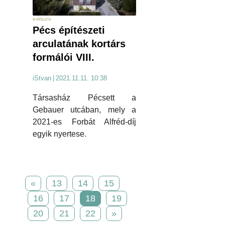
exkluzív
Pécs építészeti
arculatának kortárs
formálói VIII.
iStvan
|
2021.11.11. 10:38
Társasház Pécsett a
Gebauer utcában, mely a
2021-es Forbát Alfréd-díj
egyik nyertese.
«
13
14
15
16
17
18
19
20
21
22
»