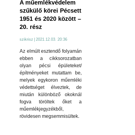
A műemlékvédelem
szűkülő körei Pécsett
1951 és 2020 között –
20. rész
szikrisz
|
2021.12.03. 20:36
Az elmúlt esztendő folyamán
ebben a cikksorozatban
olyan pécsi épületeket/
építményeket mutattam be,
melyek egykoron műemléki
védettséget élveztek, de
miután különböző okoknál
fogva töröltek őket a
műemlékjegyzékből,
rövidesen megsemmisültek.