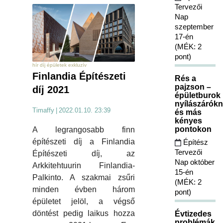
Tervezői
Nap
szeptember
17-én
(MÉK: 2
pont)
hír díj épületek exkluzív
Finlandia Építészeti
Rés a
pajzson –
díj 2021
épületburok
nyílászárókn
Timaffy
|
2022.01.10. 23:39
és más
kényes
pontokon
A legrangosabb finn
építészeti díj a Finlandia
Építész
Tervezői
Építészeti díj, az
Nap október
Arkkitehtuurin Finlandia-
15-én
Palkinto. A szakmai zsűri
(MÉK: 2
minden évben három
pont)
épületet jelöl, a végső
döntést pedig laikus hozza
Évtizedes
problémák