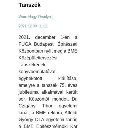
Tanszék
Ware-Nagy Orsolya
|
2021.12.08. 11:11
2021. december 1-én a
FUGA Budapesti Építészeti
Központban nyílt meg a BME
Középülettervezési
Tanszékének
könyvbemutatóval
egybekötött kiállítása,
amelyre a tanszék 75. éves
jubileuma alkalmával került
sor. Köszöntőt mondott Dr.
Czigány Tibor egyetemi
tanár, a BME rektora, Alföldi
György DLA egyetemi tanár,
a BME Építészmérnöki Kar