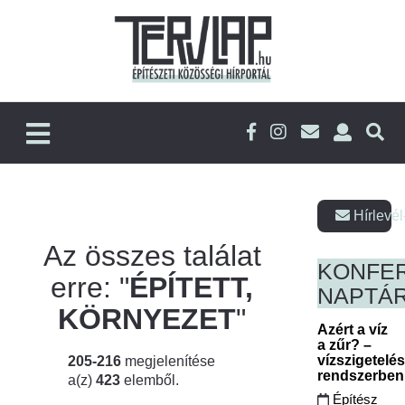
Hírlevél
Az összes találat
KONFE
erre: "
ÉPÍTETT,
NAPTÁ
KÖRNYEZET
"
Azért a víz
a zűr? –
vízszigetelé
205-216
megjelenítése
rendszerbe
a(z)
423
elemből.
Építész