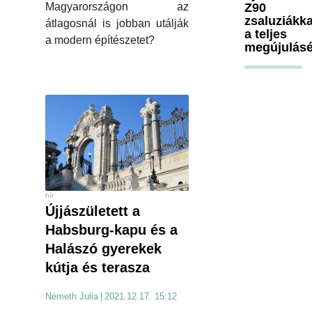
Z90
Magyarországon az
zsaluziákka
átlagosnál is jobban utálják
a teljes
a modern építészetet?
megújulásé
hír
Újjászületett a
Habsburg-kapu és a
Halászó gyerekek
kútja és terasza
Németh Julia
|
2021.12.17. 15:12