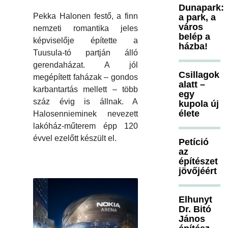
Dunapark:
Pekka Halonen festő, a finn
a park, a
város
nemzeti romantika jeles
belép a
képviselője építette a
házba!
Tuusula-tó partján álló
gerendaházat. A jól
Csillagok
megépített faházak – gondos
alatt –
karbantartás mellett – több
egy
száz évig is állnak. A
kupola új
élete
Halosennieminek nevezett
lakóház-műterem épp 120
évvel ezelőtt készült el.
Petíció
az
építészet
jövőjéért
Elhunyt
Dr. Bitó
János