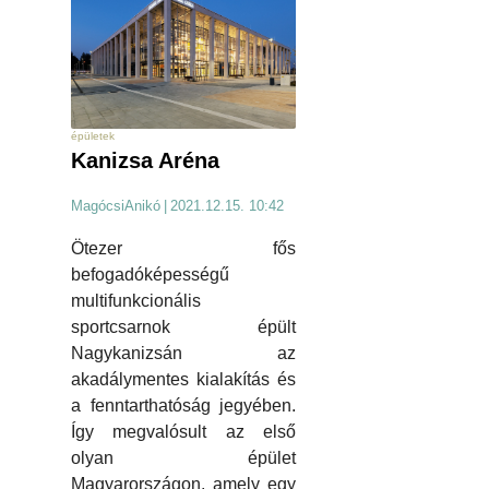
épületek
Kanizsa Aréna
MagócsiAnikó
|
2021.12.15. 10:42
Ötezer fős
befogadóképességű
multifunkcionális
sportcsarnok épült
Nagykanizsán az
akadálymentes kialakítás és
a fenntarthatóság jegyében.
Így megvalósult az első
olyan épület
Magyarországon, amely egy