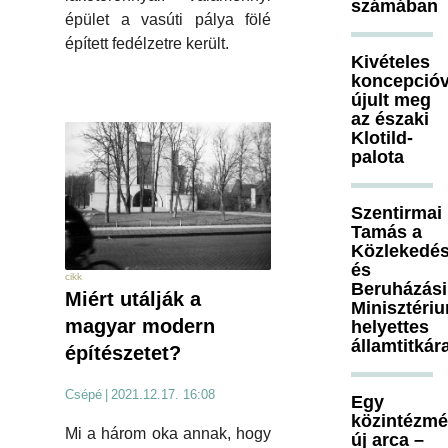
számában
épület a vasúti pálya fölé
épített fedélzetre került.
Kivételes
koncepcióv
újult meg
az északi
Klotild-
palota
Szentirmai
Tamás a
Közlekedés
és
cikk
Beruházási
Miért utálják a
Minisztéri
magyar modern
helyettes
államtitkár
építészetet?
Csépé
|
2021.12.17. 16:08
Egy
közintézm
Mi a három oka annak, hogy
új arca –