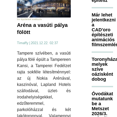
építész
Már lehet
jelentkezni
hír épületek exkluzív
Aréna a vasúti pálya
a
CAD'oro
fölött
építészeti
animációs
Timaffy
|
2021.12.22. 02:37
filmszemlé
Tampere szívében, a vasúti
Toronyháza
pálya fölé épült a Tampereen
melyek
Kansi, a Tamperei Fedélzet
szíve
rajta sokféle létesítménnyel:
oázisként
az új Nokia Arénával,
dobog
kaszinóval, Lapland Hotels
szállodával, üzlet- és
Óvodákat
irodahelyiségekkel,
mutatunk
edzőteremmel,
be a
Metszet
parkolóházzal és két
2026/3.
lakótoronnyal. Valamennyi