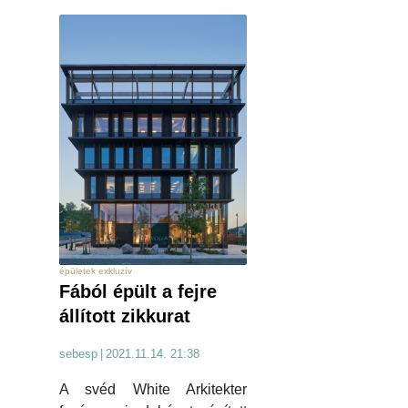
épületek exkluzív
Fából épült a fejre
állított zikkurat
sebesp
|
2021.11.14. 21:38
A svéd White Arkitekter