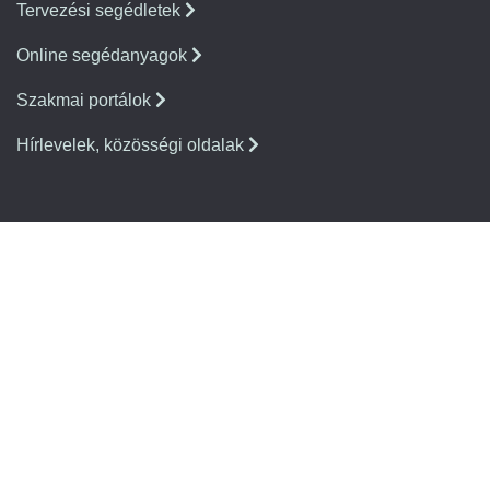
Tervezési segédletek
Online segédanyagok
Szakmai portálok
Hírlevelek, közösségi oldalak