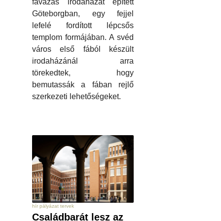
favázas irodaházat épített
Göteborgban, egy fejjel
lefelé fordított lépcsős
templom formájában. A svéd
város első fából készült
irodaházánál arra
törekedtek, hogy
bemutassák a fában rejlő
szerkezeti lehetőségeket.
hír pályázat tervek
Családbarát lesz az