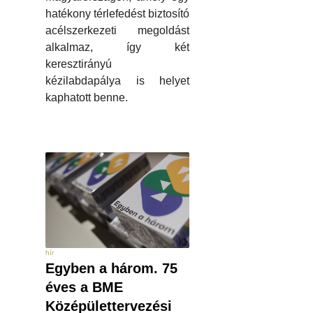
hatékony térlefedést biztosító
acélszerkezeti megoldást
alkalmaz, így két
keresztirányú
kézilabdapálya is helyet
kaphatott benne.
hír
Egyben a három. 75
éves a BME
Középülettervezési