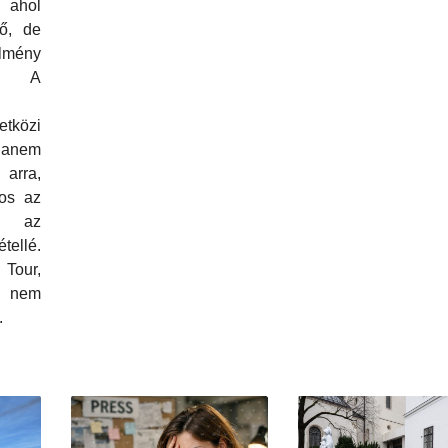
 ahol
ő, de
lmény
 A
tközi
hanem
arra,
os az
é, az
tellé.
Tour,
k nem
.