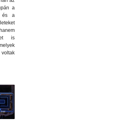
nan az
upán a
t és a
teket
 hanem
et is
melyek
ltak