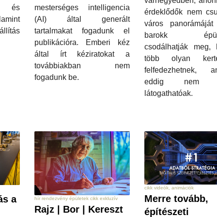
várnegyedben, ahon
mesterséges intelligencia
zó és
érdeklődők nem cs
(AI) által generált
amint
város panorámájá
tartalmakat fogadunk el
lítás
barokk épüle
publikációra. Emberi kéz
csodálhatják meg,
által írt kéziratokat a
több olyan kert
továbbiakban nem
felfedezhetnek, a
fogadunk be.
eddig nem vo
látogathatóak.
cikk videók, animációk
Merre tovább,
ás a
hír rendezvény épületek cikk exkluzív
Rajz | Bor | Kereszt
építészeti