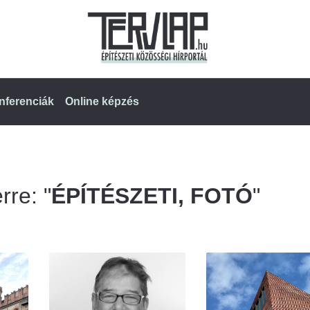
nferenciák
Online képzés
rre: "
ÉPÍTÉSZETI, FOTÓ
"