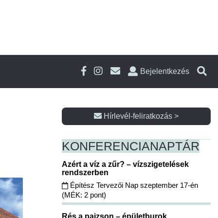
Bejelentkezés
Hírlevél-feliratkozás >
KONFERENCIA
NAPTÁR
Azért a víz a zűr? – vízszigetelések
rendszerben
Építész Tervezői Nap szeptember 17-én
(MÉK: 2 pont)
Rés a pajzson – épületburok