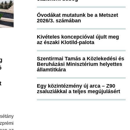
Óvodákat mutatunk be a Metszet
2026/3. számában
Kivételes koncepcióval újult meg
az északi Klotild-palota
Szentirmai Tamás a Közlekedési és
g
Beruházási Minisztérium helyettes
ó
államtitkára
t
Egy közintézmény új arca – Z90
zsaluziákkal a teljes megújulásért
sétány
prémi