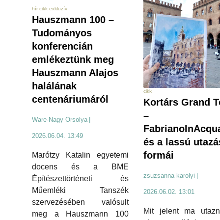
hír cikk exkluzív
Hauszmann 100 –
Tudományos
konferencián
emlékeztünk meg
Hauszmann Alajos
halálának
cikk
centenáriumáról
Kortárs Grand T
–
Ware-Nagy Orsolya
|
FabrianoInAcqua
2026.06.04. 13:49
és a lassú utazá
formái
Marótzy Katalin egyetemi
docens és a BME
zsuzsanna karolyi
|
Építészettörténeti és
Műemléki Tanszék
2026.06.02. 13:01
szervezésében valósult
Mit jelent ma utazn
meg a Hauszmann 100