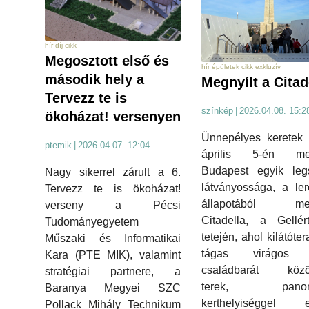
hír díj cikk
Megosztott első és
hír épületek cikk exkluzív
második hely a
Megnyílt a Citad
Tervezz te is
színkép
|
2026.04.08. 15:2
ökoházat! versenyen
Ünnepélyes keretek 
ptemik
|
2026.04.07. 12:04
április 5-én meg
Budapest egyik leg
Nagy sikerrel zárult a 6.
látványossága, a ler
Tervezz te is ökoházat!
állapotából meg
verseny a Pécsi
Citadella, a Gellér
Tudományegyetem
tetején, ahol kilátóte
Műszaki és Informatikai
tágas virágos p
Kara (PTE MIK), valamint
családbarát közö
stratégiai partnere, a
terek, panor
Baranya Megyei SZC
kerthelyiséggel ell
Pollack Mihály Technikum