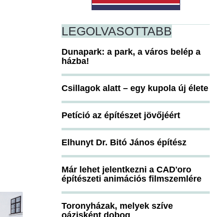
LEGOLVASOTTABB
Dunapark: a park, a város belép a
házba!
Csillagok alatt – egy kupola új élete
Petíció az építészet jövőjéért
Elhunyt Dr. Bitó János építész
Már lehet jelentkezni a CAD'oro
építészeti animációs filmszemlére
Toronyházak, melyek szíve
oázisként dobog