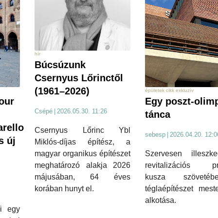
hír
Búcsúzunk
Csernyus Lőrinctől
(1961–2026)
épületek cikk exkluzív
our
Egy poszt-olim
Csépé
|
2026.05.30. 11:26
tánca
rello
Csernyus Lőrinc Ybl
sebesp
|
2026.04.20. 12:0
s új
Miklós-díjas építész, a
magyar organikus építészet
Szervesen illeszk
meghatározó alakja 2026
revitalizációs p
májusában, 64 éves
kusza szövet
korában hunyt el.
téglaépítészet mest
alkotása.
i egy