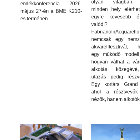
olyan világban,
emlékkonferencia 2026.
minden hely elérhet
május 27-én a BME K210-
egyre kevesebb é
es termében.
valódi?
FabrianoInAcquarello
nemcsak egy nemze
akvarellfesztivál, 
egy működő modell 
hogyan válhat a vár
alkotás közegév
utazás pedig részvé
Egy kortárs Grand 
ahol a résztvevő
nézők, hanem alkotók