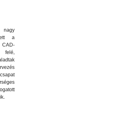
k nagy
ett a
a CAD-
elé,
adtak
rvezés
lcsapat
rséges
gatott
ik.