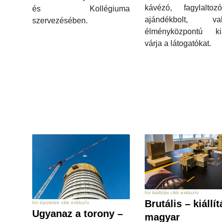
kávézó, fagylalto
és Kollégiuma
ajándékbolt, val
szervezésében.
élményközpontú kiál
várja a látogatókat.
hír kiállítás cikk exkluzív
Brutális – kiállít
hír épületek cikk exkluzív
Ugyanaz a torony –
magyar