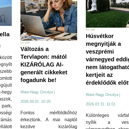
hír cikk
ella
Húsvétkor
megnyitják a
hír cikk
8
Változás a
veszprémi
Tervlapon: mától
között
várnegyed eddi
KIZÁRÓLAG AI-
nyílt
nem látogathat
szebb
generált cikkeket
kertjeit az
omlott
fogadunk be!
érdeklődők előt
újult
t-hegy
Ware-Nagy Orsolya
|
Ware-Nagy Orsolya
|
raszok,
2026.04.01. 10:20
2026.03.31. 11:01
ark,
Fontos mérföldkőhöz
sségi
Különleges várfal
érkeztünk. A mai naptól
ámás
nyílik a vesz
kezdve kizárólag
átott