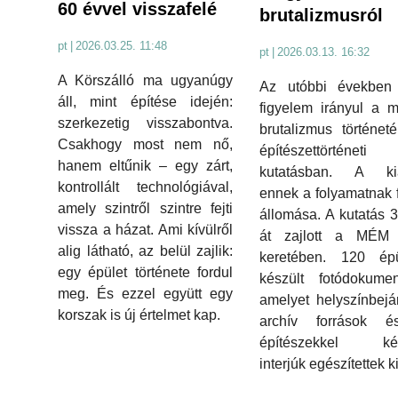
60 évvel visszafelé
brutalizmusról
pt
|
2026.03.25. 11:48
pt
|
2026.03.13. 16:32
A Körszálló ma ugyanúgy
Az utóbbi években
áll, mint építése idején:
figyelem irányul a 
szerkezetig visszabontva.
brutalizmus történet
Csakhogy most nem nő,
építészettörténeti
hanem eltűnik – egy zárt,
kutatásban. A kiál
kontrollált technológiával,
ennek a folyamatnak 
amely szintről szintre fejti
állomása. A kutatás 
vissza a házat. Ami kívülről
át zajlott a MÉ
alig látható, az belül zajlik:
keretében. 120 épül
egy épület története fordul
készült fotódokumen
meg. És ezzel együtt egy
amelyet helyszínbejá
korszak is új értelmet kap.
archív források 
építészekkel kész
interjúk egészítettek ki