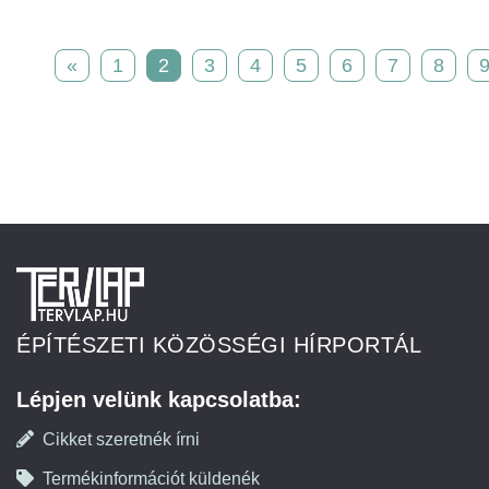
«
1
2
3
4
5
6
7
8
ÉPÍTÉSZETI KÖZÖSSÉGI HÍRPORTÁL
Lépjen velünk kapcsolatba:
Cikket szeretnék írni
Termékinformációt küldenék