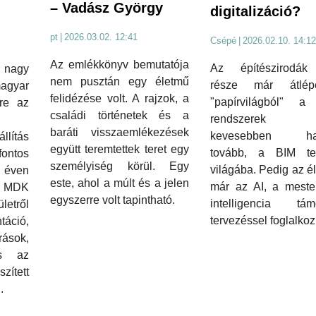
– Vadász György
digitalizáció?
pt
|
2026.03.02. 12:41
Csépé
|
2026.02.10. 14:12
Az emlékkönyv bemutatója
Az építészirodá
 nagy
nem pusztán egy életmű
része már átlép
magyar
felidézése volt. A rajzok, a
"papírvilágból" 
ére az
családi történetek és a
rendszerek f
baráti visszaemlékezések
kevesebben hal
lítás
együtt teremtettek teret egy
tovább, a BIM te
fontos
személyiség körül. Egy
világába. Pedig az é
3 éven
este, ahol a múlt és a jelen
már az AI, a meste
M MDK
egyszerre volt tapintható.
intelligencia támo
etről
tervezéssel foglalkoz
táció,
rások,
és az
ített
.