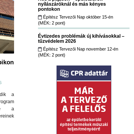
nyílászáróknál és más kényes
pontokon
Építész Tervezői Nap október 15-én
(MÉK: 2 pont)
Évtizedes problémák új kihívásokkal –
tűzvédelem 2026
Építész Tervezői Nap november 12-én
(MÉK: 2 pont)
pikon
6
edik a
rogram
ébe a
ereinek