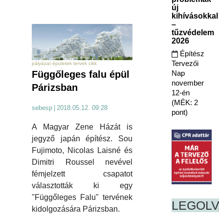
új
kihívásokkal
–
tűzvédelem
2026
Építész
Tervezői
pályázat épületek tervek cikk
Nap
Függőleges falu épül
november
Párizsban
12-én
(MÉK: 2
sebesp
|
2018.05.12. 09:28
pont)
A Magyar Zene Házát is
jegyző japán építész. Sou
Fujimoto, Nicolas Laisné és
Dimitri Roussel nevével
fémjelzett csapatot
választották ki egy
"Függőleges Falu" tervének
LEGOL
kidolgozására Párizsban.