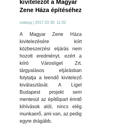
kivitelezőt a Magyar
Zene Háza építéséhez
sebesp
|
2017.03.30. 11:02
A Magyar Zene Háza
kivitelezésére kiírt
közbeszerzési eljárás nem
hozott eredményt, ezért a
kiíró Városliget Zrt.
tárgyalásos eljárásban
folytatja a leendő kivitelező
kiválasztását. A Liget
Budapest projekt sem
mentesül az építőipart érintő
kihívások alól, nincs elég
munkaerő, ami van, az pedig
egyre drágább.