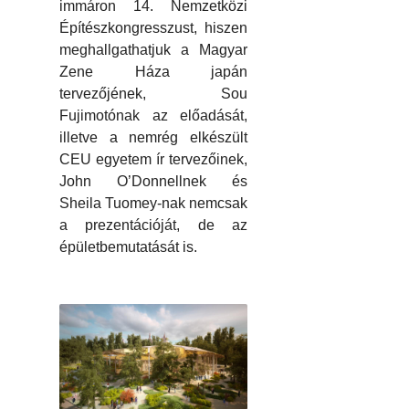
immáron 14. Nemzetközi
Építészkongresszust, hiszen
meghallgathatjuk a Magyar
Zene Háza japán
tervezőjének, Sou
Fujimotónak az előadását,
illetve a nemrég elkészült
CEU egyetem ír tervezőinek,
John O’Donnellnek és
Sheila Tuomey-nak nemcsak
a prezentációját, de az
épületbemutatását is.