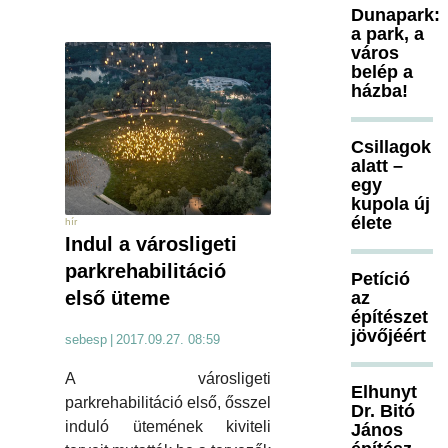
Dunapark:
a park, a
város
belép a
házba!
Csillagok
alatt –
egy
kupola új
élete
hír
Indul a városligeti
parkrehabilitáció
Petíció
első üteme
az
építészet
jövőjéért
sebesp
|
2017.09.27. 08:59
A városligeti
Elhunyt
parkrehabilitáció első, ősszel
Dr. Bitó
induló ütemének kiviteli
János