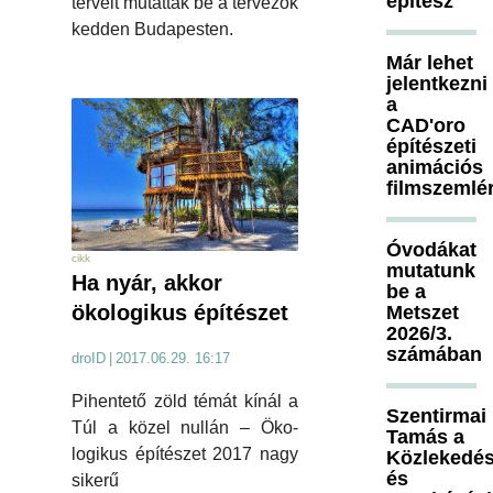
építész
terveit mutatták be a tervezők
kedden Budapesten.
Már lehet
jelentkezni
a
CAD'oro
építészeti
animációs
filmszemlé
Óvodákat
cikk
mutatunk
Ha nyár, akkor
be a
ökologikus építészet
Metszet
2026/3.
számában
droID
|
2017.06.29. 16:17
Pihentető zöld témát kínál a
Szentirmai
Túl a közel nullán – Öko-
Tamás a
logikus építészet 2017 nagy
Közlekedés
és
sikerű