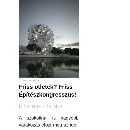
hír rendezvény
Friss ötletek? Friss
Építészkongresszus!
Csépé
|
2017.02.14. 14:24
A szokottnál is nagyobb
várakozás előzi meg az idei,