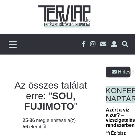
Hírlevél
Az összes találat
KONFE
erre: "
SOU,
NAPTÁ
FUJIMOTO
"
Azért a víz
a zűr? –
vízszigetelé
25-36
megjelenítése a(z)
rendszerbe
56
elemből.
Építész