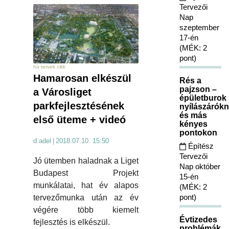
Tervezői
Nap
szeptember
17-én
(MÉK: 2
pont)
hír tervek cikk
Hamarosan elkészül
Rés a
pajzson –
a Városliget
épületburok
parkfejlesztésének
nyílászárókn
és más
első üteme + videó
kényes
pontokon
d.adel
|
2018.07.10. 15:50
Építész
Tervezői
Jó ütemben haladnak a Liget
Nap október
Budapest Projekt
15-én
munkálatai, hat év alapos
(MÉK: 2
pont)
tervezőmunka után az év
végére több kiemelt
Évtizedes
fejlesztés is elkészül.
problémák