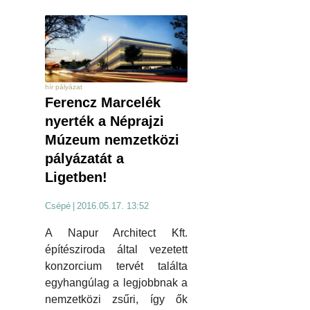
hír pályázat
Ferencz Marcelék
nyerték a Néprajzi
Múzeum nemzetközi
pályázatát a
Ligetben!
Csépé
|
2016.05.17. 13:52
A Napur Architect Kft.
építésziroda által vezetett
konzorcium tervét találta
egyhangúlag a legjobbnak a
nemzetközi zsűri, így ők