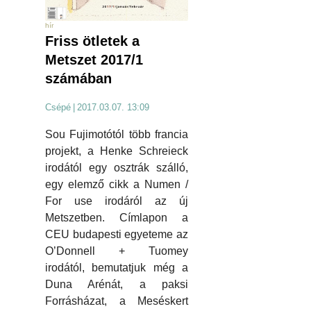
hír
Friss ötletek a
Metszet 2017/1
számában
Csépé
|
2017.03.07. 13:09
Sou Fujimotótól több francia
projekt, a Henke Schreieck
irodától egy osztrák szálló,
egy elemző cikk a Numen /
For use irodáról az új
Metszetben. Címlapon a
CEU budapesti egyeteme az
O’Donnell + Tuomey
irodától, bemutatjuk még a
Duna Arénát, a paksi
Forrásházat, a Meséskert