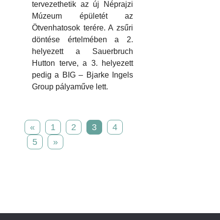
tervezethetik az új Néprajzi
Múzeum épületét az
Ötvenhatosok terére. A zsűri
döntése értelmében a 2.
helyezett a Sauerbruch
Hutton terve, a 3. helyezett
pedig a BIG – Bjarke Ingels
Group pályaműve lett.
«
1
2
3
4
5
»