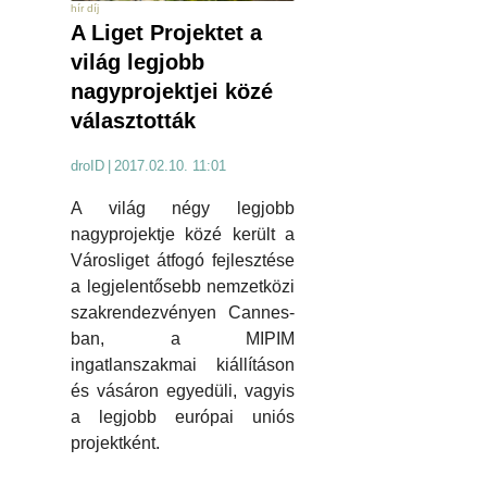
hír díj
A Liget Projektet a
világ legjobb
nagyprojektjei közé
választották
droID
|
2017.02.10. 11:01
A világ négy legjobb
nagyprojektje közé került a
Városliget átfogó fejlesztése
a legjelentősebb nemzetközi
szakrendezvényen Cannes-
ban, a MIPIM
ingatlanszakmai kiállításon
és vásáron egyedüli, vagyis
a legjobb európai uniós
projektként.