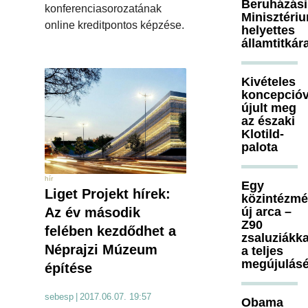
Beruházási
konferenciasorozatának
Minisztéri
online kreditpontos képzése.
helyettes
államtitkár
Kivételes
koncepcióv
újult meg
az északi
Klotild-
palota
hír
Egy
Liget Projekt hírek:
közintézm
új arca –
Az év második
Z90
felében kezdődhet a
zsaluziákka
Néprajzi Múzeum
a teljes
megújulásé
építése
sebesp
|
2017.06.07. 19:57
Obama