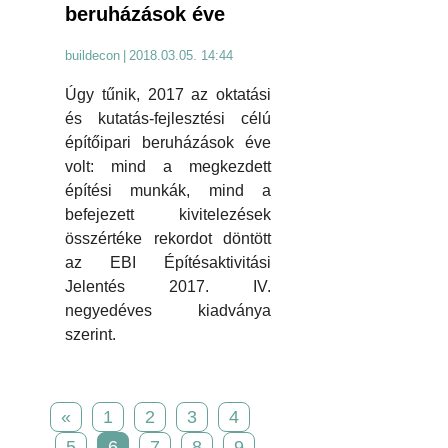
beruházások éve
buildecon
|
2018.03.05. 14:44
Úgy tűnik, 2017 az oktatási
és kutatás-fejlesztési célú
építőipari beruházások éve
volt: mind a megkezdett
építési munkák, mind a
befejezett kivitelezések
összértéke rekordot döntött
az EBI Építésaktivitási
Jelentés 2017. IV.
negyedéves kiadványa
szerint.
«
1
2
3
4
5
6
7
8
9