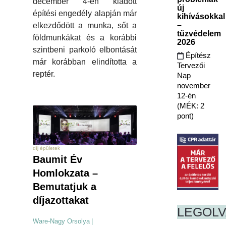
december 4-én kiadott
új
építési engedély alapján már
kihívásokkal
–
elkezdődött a munka, sőt a
tűzvédelem
földmunkákat és a korábbi
2026
szintbeni parkoló elbontását
Építész
már korábban elindította a
Tervezői
reptér.
Nap
november
12-én
(MÉK: 2
pont)
díj épületek
Baumit Év
Homlokzata –
Bemutatjuk a
díjazottakat
LEGOL
Ware-Nagy Orsolya
|