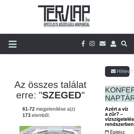
Hírlevél
Az összes találat
KONFE
erre: "
SZEGED
"
NAPTÁ
61-72
megjelenítése a(z)
Azért a víz
a zűr? –
173
elemből.
vízszigetelé
rendszerbe
Építész