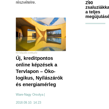
Z90
részvételre.
zsaluziákka
a teljes
megújulásé
hír képzés exkluzív
Új, kreditpontos
online képzések a
Tervlapon – Öko-
logikus, Nyílászárók
és energiamérleg
Ware-Nagy Orsolya
|
2018.09.10. 14:23