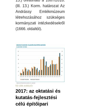
13.) olvasható a 1087/2018.
(III. 13.) Korm. határozat Az
Andrássy Emlékmúzeum
létrehozásához szükséges
kormányzati intézkedésekről
(1666. oldaltól).
hír cikk exkluzív
2017: az oktatási és
kutatás-fejlesztési
célú építőipari