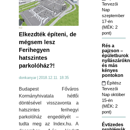
Tervezői
Nap
szeptember
17-én
(MÉK: 2
hír
pont)
Elkezdték építeni, de
mégsem lesz
Rés a
Ferihegyen
pajzson –
épületburok
hatszintes
nyílászárókn
parkolóház?!
és más
kényes
pontokon
donkanyar
|
2018.12.11. 18:35
Építész
Tervezői
Budapest Főváros
Nap október
Kormányhivatala hétfői
15-én
döntésével visszavonta a
(MÉK: 2
hatszintes ferihegyi
pont)
parkolóház engedélyét –
tudta meg az Index.hu. A
Évtizedes
problémák