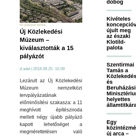
dobog
Kivételes
koncepcióv
hír pályázat tervek
újult meg
Új Közlekedési
az északi
Múzeum –
Klotild-
palota
kiválasztották a 15
pályázót
Szentirmai
d.adel
|
2018.09.25. 15:09
Tamás a
Közlekedés
Lezárult az Új Közlekedési
és
Beruházási
Múzeum nemzetközi
Minisztéri
tervpályázatának
helyettes
előminősítési szakasza: a 11
államtitkár
meghívott építésziroda
mellett négy újabb pályázó
Egy
kapott lehetőséget a
közintézm
megmérettetésen való
új arca –