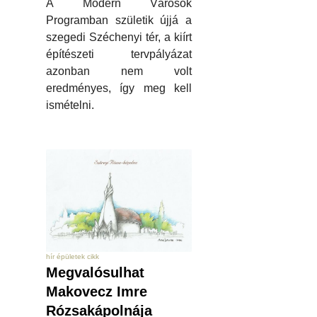
A Modern Városok
Programban születik újjá a
szegedi Széchenyi tér, a kiírt
építészeti tervpályázat
azonban nem volt
eredményes, így meg kell
ismételni.
hír épületek cikk
Megvalósulhat
Makovecz Imre
Rózsakápolnája