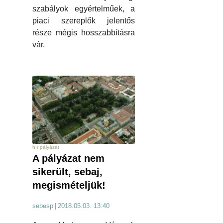
szabályok egyértelműek, a
piaci szereplők jelentős
része mégis hosszabbításra
vár.
hír pályázat
A pályázat nem
sikerült, sebaj,
megismételjük!
sebesp
|
2018.05.03. 13:40