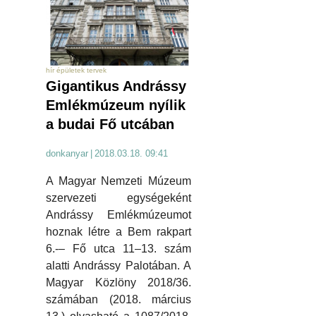
hír épületek tervek
Gigantikus Andrássy
Emlékmúzeum nyílik
a budai Fő utcában
donkanyar
|
2018.03.18. 09:41
A Magyar Nemzeti Múzeum
szervezeti egységeként
Andrássy Emlékmúzeumot
hoznak létre a Bem rakpart
6.-– Fő utca 11–13. szám
alatti Andrássy Palotában. A
Magyar Közlöny 2018/36.
számában (2018. március