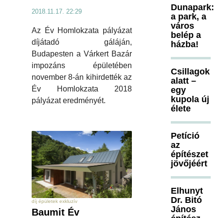
Dunapark:
2018.11.17. 22:29
a park, a
város
Az Év Homlokzata pályázat
belép a
díjátadó gáláján,
házba!
Budapesten a Várkert Bazár
impozáns épületében
Csillagok
november 8-án kihirdették az
alatt –
Év Homlokzata 2018
egy
kupola új
pályázat eredményét.
élete
Petíció
az
építészet
jövőjéért
Elhunyt
Dr. Bitó
díj épületek exkluzív
János
Baumit Év