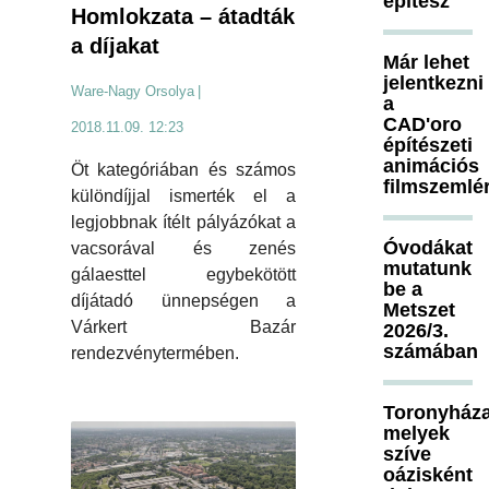
építész
Homlokzata – átadták
a díjakat
Már lehet
jelentkezni
Ware-Nagy Orsolya
|
a
CAD'oro
2018.11.09. 12:23
építészeti
animációs
Öt kategóriában és számos
filmszemlé
különdíjjal ismerték el a
legjobbnak ítélt pályázókat a
Óvodákat
vacsorával és zenés
mutatunk
gálaesttel egybekötött
be a
díjátadó ünnepségen a
Metszet
Várkert Bazár
2026/3.
számában
rendezvénytermében.
Toronyháza
melyek
szíve
oázisként