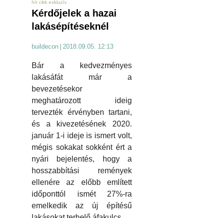
hír cikk exkluzív
Kérdőjelek a hazai
lakásépítéseknél
buildecon
|
2018.09.05. 12:13
Bár a kedvezményes
lakásáfát már a
bevezetésekor
meghatározott ideig
tervezték érvényben tartani,
és a kivezetésének 2020.
január 1-i ideje is ismert volt,
mégis sokakat sokként ért a
nyári bejelentés, hogy a
hosszabbítási remények
ellenére az előbb említett
időponttól ismét 27%-ra
emelkedik az új építésű
lakásokat terhelő áfakulcs.