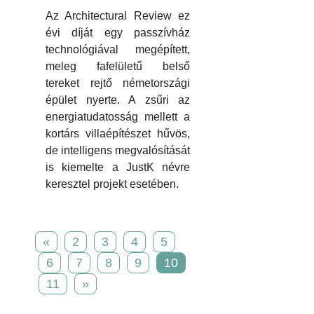
Az Architectural Review ez
évi díját egy passzívház
technológiával megépített,
meleg fafelületű belső
tereket rejtő németországi
épület nyerte. A zsűri az
energiatudatosság mellett a
kortárs villaépítészet hűvös,
de intelligens megvalósítását
is kiemelte a JustK névre
keresztel projekt esetében.
«
2
3
4
5
6
7
8
9
10
11
»