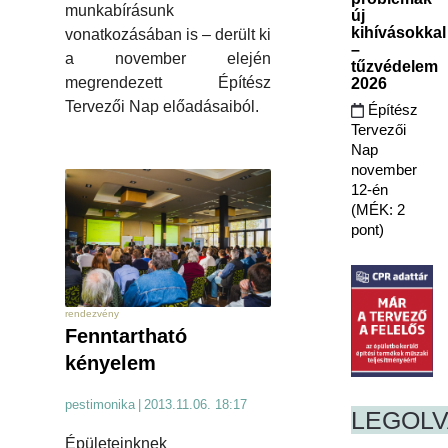
munkabírásunk
új
kihívásokkal
vonatkozásában is – derült ki
–
a november elején
tűzvédelem
megrendezett Építész
2026
Tervezői Nap előadásaiból.
Építész
Tervezői
Nap
november
12-én
(MÉK: 2
pont)
rendezvény
Fenntartható
kényelem
pestimonika
|
2013.11.06. 18:17
LEGOL
Épületeinknek