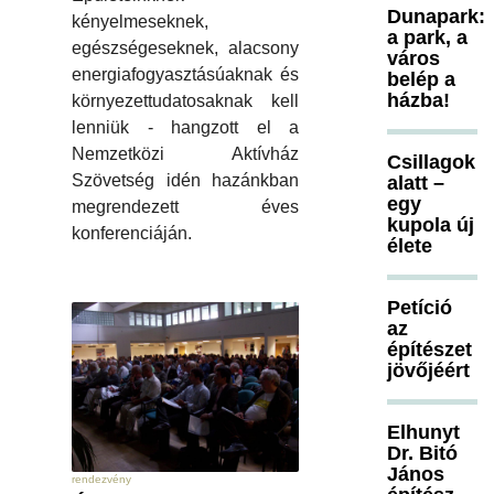
Dunapark:
kényelmeseknek,
a park, a
egészségeseknek, alacsony
város
energiafogyasztásúaknak és
belép a
házba!
környezettudatosaknak kell
lenniük - hangzott el a
Nemzetközi Aktívház
Csillagok
Szövetség idén hazánkban
alatt –
egy
megrendezett éves
kupola új
konferenciáján.
élete
Petíció
az
építészet
jövőjéért
Elhunyt
Dr. Bitó
János
rendezvény