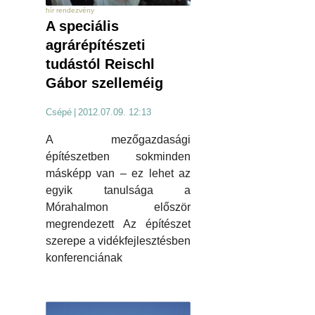
hír rendezvény
A speciális
agrárépítészeti
tudástól Reischl
Gábor szelleméig
Csépé
|
2012.07.09. 12:13
A mezőgazdasági
építészetben sokminden
másképp van – ez lehet az
egyik tanulsága a
Mórahalmon először
megrendezett Az építészet
szerepe a vidékfejlesztésben
konferenciának