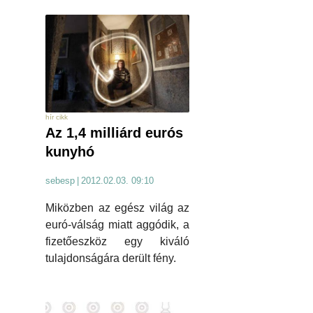
hír cikk
Az 1,4 milliárd eurós
kunyhó
sebesp
|
2012.02.03. 09:10
Miközben az egész világ az
euró-válság miatt aggódik, a
fizetőeszköz egy kiváló
tulajdonságára derült fény.