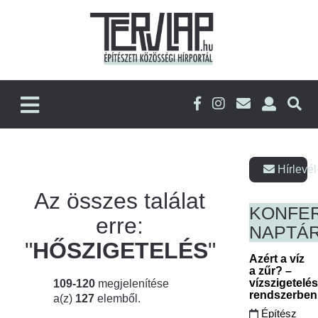
Hírlevél
Az összes találat
KONFE
erre:
NAPTÁ
"
HŐSZIGETELÉS
"
Azért a víz
a zűr? –
vízszigetelé
109-120
megjelenítése
rendszerbe
a(z)
127
elemből.
Építész