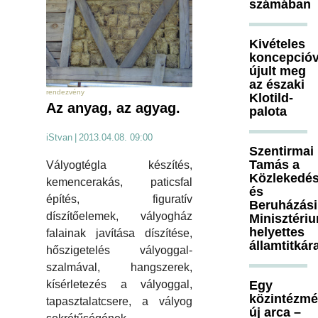
számában
Kivételes
koncepcióv
újult meg
az északi
rendezvény
Klotild-
Az anyag, az agyag.
palota
iStvan
|
2013.04.08. 09:00
Szentirmai
Tamás a
Vályogtégla készítés,
Közlekedés
kemencerakás, paticsfal
és
építés, figuratív
Beruházási
díszítőelemek, vályogház
Minisztéri
helyettes
falainak javítása díszítése,
államtitkár
hőszigetelés vályoggal-
szalmával, hangszerek,
kísérletezés a vályoggal,
Egy
közintézm
tapasztalatcsere, a vályog
új arca –