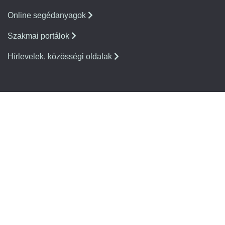
Online segédanyagok
Szakmai portálok
Hírlevelek, közösségi oldalak