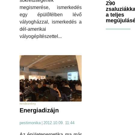
sokrétűségének
Z90
megismerése, ismerkedés
zsaluziákka
a teljes
egy épülőfélben lévő
megújulásé
vályogházzal, ismerkedés a
dél-amerikai
vályogépítészettel...
rendezvény
Energiadizájn
pestimonika
|
2012.10.09. 11:44
Az épületenergetika ma már