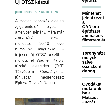
építész
Új OTSZ készül
pestimonika
|
2013.06.19. 11:36
Már lehet
jelentkezni
A mostani többszáz oldalas
a
CAD'oro
„gigarendelet” helyett –
építészeti
amelyben néhány, mára már
animációs
aktualitását vesztett
filmszemlé
mondatot 30-40 éve
hurcolunk magunkkal -
Toronyháza
teljesen új OTSZ készül –
melyek
mondta el Wagner Károly
szíve
tűzoltó alezredes (OKF
oázisként
dobog
Tűzvédelmi Főosztály) a
júniusban megrendezett
Építész Tervezői Napon.
Óvodákat
mutatunk
be a
Metszet
2026/3.