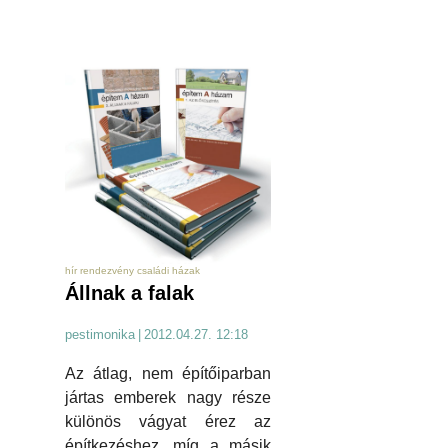
hír rendezvény családi házak
Állnak a falak
pestimonika
|
2012.04.27. 12:18
Az átlag, nem építőiparban
jártas emberek nagy része
különös vágyat érez az
építkezéshez, míg a másik