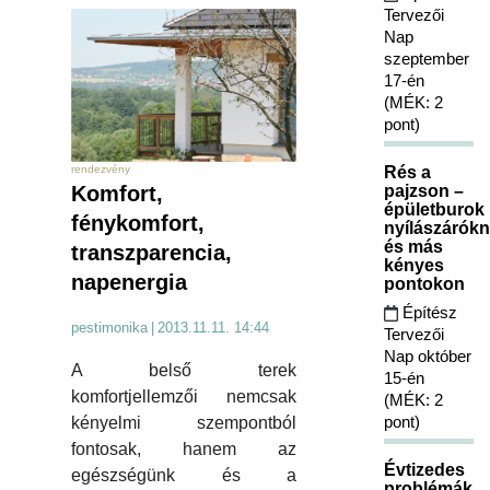
Tervezői
Nap
szeptember
17-én
(MÉK: 2
pont)
Rés a
rendezvény
pajzson –
Komfort,
épületburok
fénykomfort,
nyílászárókn
és más
transzparencia,
kényes
napenergia
pontokon
Építész
pestimonika
|
2013.11.11. 14:44
Tervezői
Nap október
A belső terek
15-én
komfortjellemzői nemcsak
(MÉK: 2
pont)
kényelmi szempontból
fontosak, hanem az
Évtizedes
egészségünk és a
problémák