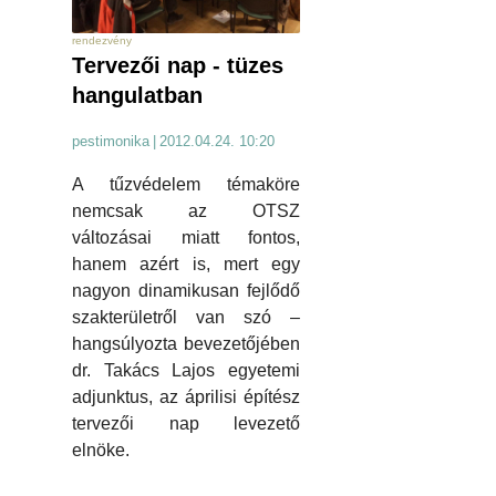
rendezvény
Tervezői nap - tüzes
hangulatban
pestimonika
|
2012.04.24. 10:20
A tűzvédelem témaköre
nemcsak az OTSZ
változásai miatt fontos,
hanem azért is, mert egy
nagyon dinamikusan fejlődő
szakterületről van szó –
hangsúlyozta bevezetőjében
dr. Takács Lajos egyetemi
adjunktus, az áprilisi építész
tervezői nap levezető
elnöke.