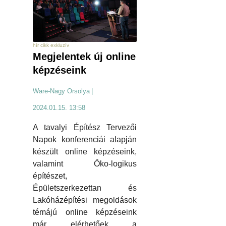
hír cikk exkluzív
Megjelentek új online
képzéseink
Ware-Nagy Orsolya
|
2024.01.15. 13:58
A tavalyi Építész Tervezői
Napok konferenciái alapján
készült online képzéseink,
valamint Öko-logikus
építészet,
Épületszerkezettan és
Lakóházépítési megoldások
témájú online képzéseink
már elérhetőek a