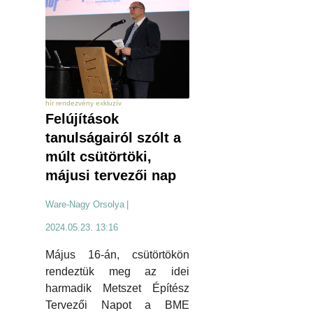
hír rendezvény exkluzív
Felújítások
tanulságairól szólt a
múlt csütörtöki,
májusi tervezői nap
Ware-Nagy Orsolya
|
2024.05.23. 13:16
Május 16-án, csütörtökön
rendeztük meg az idei
harmadik Metszet Építész
Tervezői Napot a BME