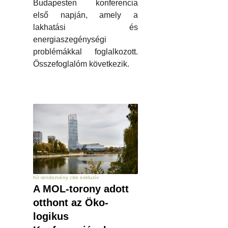
Budapesten konferencia
első napján, amely a
lakhatási és
energiaszegénységi
problémákkal foglalkozott.
Összefoglalóm következik.
hír rendezvény cikk exkluzív
A MOL-torony adott
otthont az Öko-
logikus