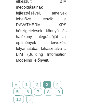
elkészült BIM
megoldásainak
fejlesztésével, amelyek
lehetővé teszik a
RAVATHERM XPS
hőszigetelések könnyű és
hatékony integrációját az
építmények tervezési
folyamatába, kihasználva a
BIM (Building Information
Modeling) előnyeit.
«
1
2
3
4
5
6
7
8
9
10
»