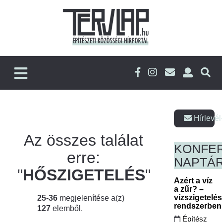
Hírlevél
Az összes találat
KONFE
erre:
NAPTÁ
"
HŐSZIGETELÉS
"
Azért a víz
a zűr? –
vízszigetelé
25-36
megjelenítése a(z)
rendszerbe
127
elemből.
Építész