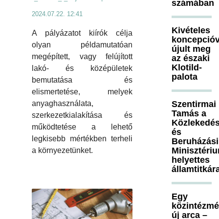
számában
2024.07.22. 12:41
Kivételes
A pályázatot kiírók célja
koncepcióv
olyan példamutatóan
újult meg
megépített, vagy felújított
az északi
Klotild-
lakó- és középületek
palota
bemutatása és
elismertetése, melyek
Szentirmai
anyaghasználata,
Tamás a
szerkezetkialakítása és
Közlekedés
működtetése a lehető
és
legkisebb mértékben terheli
Beruházási
Minisztéri
a környezetünket.
helyettes
államtitkár
Egy
közintézm
új arca –