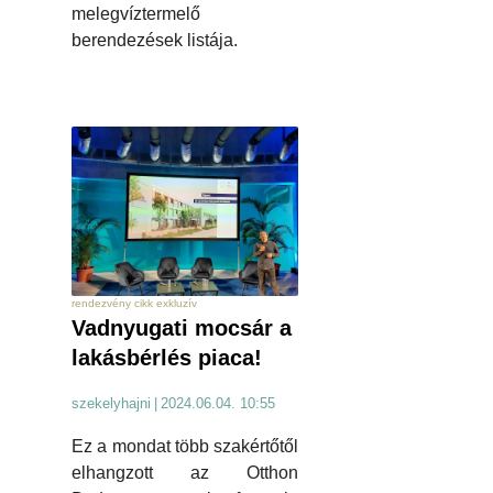
melegvíztermelő
berendezések listája.
rendezvény cikk exkluzív
Vadnyugati mocsár a
lakásbérlés piaca!
szekelyhajni
|
2024.06.04. 10:55
Ez a mondat több szakértőtől
elhangzott az Otthon