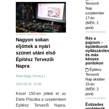
Tervezői
Nap
szeptember
17-én
(MÉK: 2
pont)
hír rendezvény cikk exkluzív
Rés a
Nagyon sokan
pajzson –
eljöttek a nyári
épületburok
nyílászárókn
szünet utáni első
és más
Építész Tervezői
kényes
pontokon
Napra
Építész
Tervezői
Ware-Nagy Orsolya
|
Nap október
15-én
2024.09.20. 15:49
(MÉK: 2
Közel 150-en jöttek el az
pont)
Etele Plázába a szeptemberi
Évtizedes
Építész Tervezői Napra,
problémák