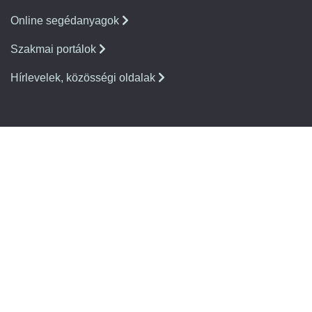
Online segédanyagok
Szakmai portálok
Hírlevelek, közösségi oldalak