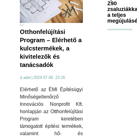
Z90
zsaluziákka
a teljes
megújulásé
hír
Otthonfelújítási
Program – Elérhető a
kulcstermékek, a
kivitelezők és
tanácsadók
d.adel
|
2024.07.06. 23:26
Elérhető az ÉMI Építésügyi
Minőségellenőrző
Innovációs Nonprofit Kft.
honlapján az Otthonfelújítási
Program keretében
támogatott építési termékek,
valamint hő- és