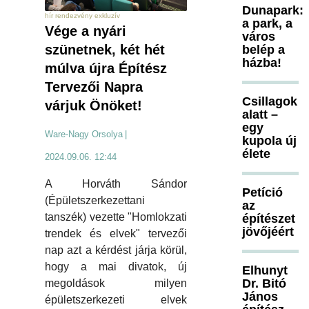
Dunapark:
hír rendezvény exkluzív
a park, a
Vége a nyári
város
szünetnek, két hét
belép a
házba!
múlva újra Építész
Tervezői Napra
Csillagok
várjuk Önöket!
alatt –
egy
Ware-Nagy Orsolya
|
kupola új
élete
2024.09.06. 12:44
A Horváth Sándor
Petíció
(Épületszerkezettani
az
tanszék) vezette "Homlokzati
építészet
jövőjéért
trendek és elvek" tervezői
nap azt a kérdést járja körül,
hogy a mai divatok, új
Elhunyt
Dr. Bitó
megoldások milyen
János
épületszerkezeti elvek