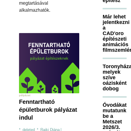
építész
megtartásával
alkalmazhatók.
Már lehet
jelentkezni
a
CAD'oro
építészeti
animációs
filmszemlé
Toronyháza
melyek
szíve
oázisként
dobog
pályázat
Fenntartható
Óvodákat
épületburok pályázat
mutatunk
be a
indul
Metszet
2026/3.
*_deleted_*_Rajki Diána
|