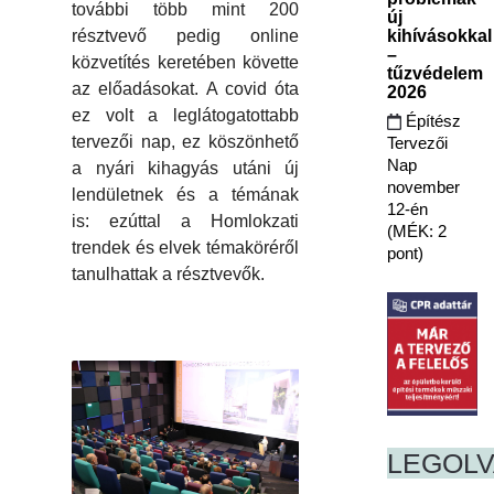
további több mint 200
új
kihívásokkal
résztvevő pedig online
–
közvetítés keretében követte
tűzvédelem
az előadásokat. A covid óta
2026
ez volt a leglátogatottabb
Építész
tervezői nap, ez köszönhető
Tervezői
Nap
a nyári kihagyás utáni új
november
lendületnek és a témának
12-én
is: ezúttal a Homlokzati
(MÉK: 2
trendek és elvek témaköréről
pont)
tanulhattak a résztvevők.
LEGOL