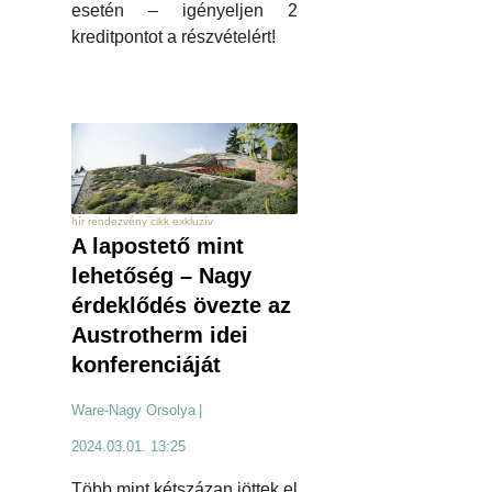
esetén – igényeljen 2
kreditpontot a részvételért!
hír rendezvény cikk exkluzív
A lapostető mint
lehetőség – Nagy
érdeklődés övezte az
Austrotherm idei
konferenciáját
Ware-Nagy Orsolya
|
2024.03.01. 13:25
Több mint kétszázan jöttek el