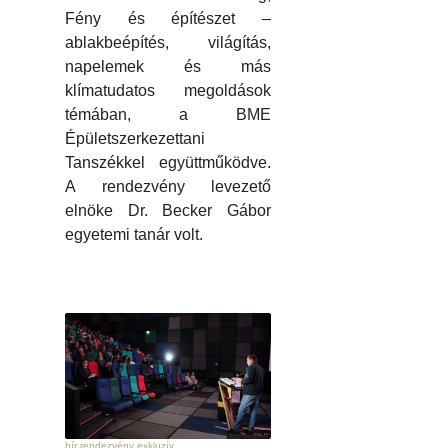
Fény és építészet –
ablakbeépítés, világítás,
napelemek és más
klímatudatos megoldások
témában, a BME
Épületszerkezettani
Tanszékkel együttműködve.
A rendezvény levezető
elnöke Dr. Becker Gábor
egyetemi tanár volt.
hír rendezvény exkluzív