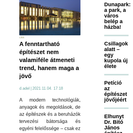
Dunapark:
a park, a
város
belép a
házba!
cikk
Csillagok
A fenntartható
alatt –
építészet nem
egy
valamiféle átmeneti
kupola új
élete
trend, hanem maga a
jövő
Petíció
az
d.adel
|
2021.11.04. 17:18
építészet
jövőjéért
A modern technológiák,
anyagok és megoldások, de
az építészek és a beruházók
Elhunyt
tervezési bátorsága és
Dr. Bitó
János
egyéni felelőssége – csak ez