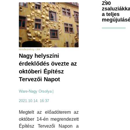
Z90
zsaluziákka
a teljes
megújulásé
rendezvény cikk
Nagy helyszíni
érdeklődés övezte az
októberi Építész
Tervezői Napot
Ware-Nagy Orsolya
|
2021.10.14. 16:37
Megtelt az előadóterem az
október 14-én megrendezett
Építész Tervezői Napon a