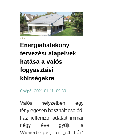
cikk
Energiahatékony
tervezési alapelvek
hatása a valós
fogyasztási
költségekre
Csépé
|
2021.01.11. 09:30
Valós helyzetben, egy
ténylegesen használt családi
ház jellemző adatait immár
négy éve gyűjti a
Wienerberger, az „e4 ház”