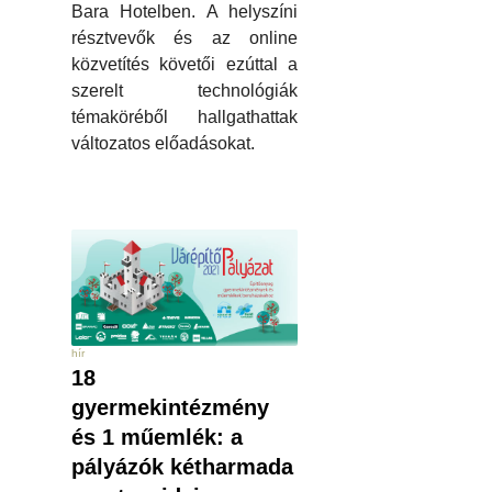
Bara Hotelben. A helyszíni
résztvevők és az online
közvetítés követői ezúttal a
szerelt technológiák
témaköréből hallgathattak
változatos előadásokat.
hír
18
gyermekintézmény
és 1 műemlék: a
pályázók kétharmada