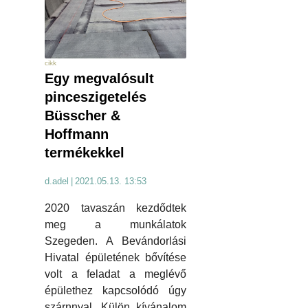
cikk
Egy megvalósult
pinceszigetelés
Büsscher &
Hoffmann
termékekkel
d.adel
|
2021.05.13. 13:53
2020 tavaszán kezdődtek
meg a munkálatok
Szegeden. A Bevándorlási
Hivatal épületének bővítése
volt a feladat a meglévő
épülethez kapcsolódó úgy
szárnnyal. Külön kívánalom