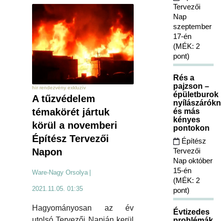
Tervezői
Nap
szeptember
17-én
(MÉK: 2
pont)
Rés a
pajzson –
hír rendezvény exkluzív
épületburok
A tűzvédelem
nyílászárókn
témakörét jártuk
és más
kényes
körül a novemberi
pontokon
Építész Tervezői
Építész
Tervezői
Napon
Nap október
15-én
Ware-Nagy Orsolya
|
(MÉK: 2
2021.11.05. 01:35
pont)
Hagyományosan az év
Évtizedes
utolsó Tervezői Napján kerül
problémák