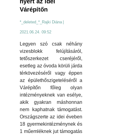
nyert az idei
Várépítőn
*_deleted_*_Rajki Diána
|
2021.06.24. 09:52
Legyen szó csak néhány
vizesblokk felújításáról,
tetőszerkezet cseréjéről,
esetleg az óvoda körüli járda
térkövezéséről vagy éppen
az épülethőszigeteléséről a
Várépítőn főleg olyan
intézményeknek van esélye,
akik gyakran máshonnan
nem kaphatnak támogatást.
Országszerte az idei éveben
18 gyermekintézménynek és
1 műemléknek jut támogatás