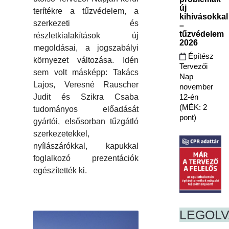
új
terítékre a tűzvédelem, a
kihívásokkal
szerkezeti és
–
tűzvédelem
részletkialakítások új
2026
megoldásai, a jogszabályi
Építész
környezet változása. Idén
Tervezői
sem volt másképp: Takács
Nap
Lajos, Veresné Rauscher
november
12-én
Judit és Szikra Csaba
(MÉK: 2
tudományos előadását
pont)
gyártói, elsősorban tűzgátló
szerkezetekkel,
nyílászárókkal, kapukkal
foglalkozó prezentációk
egészítették ki.
LEGOL