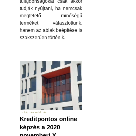
tulajdonságokat csak akkor
tudják nyújtani, ha nemcsak
megfelelő minőségű
terméket választottunk,
hanem az ablak beépítése is
szakszerűen történik.
hír képzés exkluzív
Kreditpontos online
képzés a 2020
novemberi X.