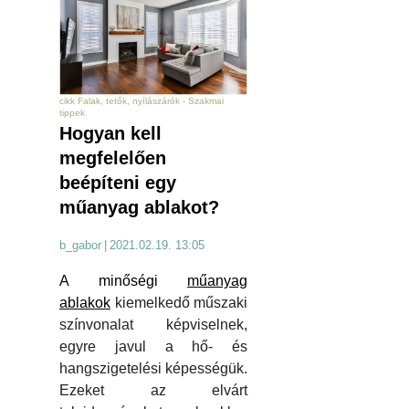
cikk Falak, tetők, nyílászárók - Szakmai
tippek
Hogyan kell
megfelelően
beépíteni egy
műanyag ablakot?
b_gabor
|
2021.02.19. 13:05
A minőségi
műanyag
ablakok
kiemelkedő műszaki
színvonalat képviselnek,
egyre javul a hő- és
hangszigetelési képességük.
Ezeket az elvárt