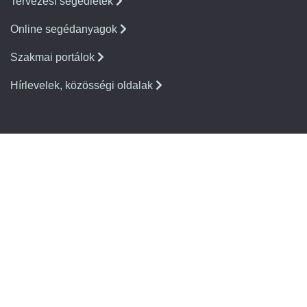
Tervezési segédletek
Online segédanyagok
Szakmai portálok
Hírlevelek, közösségi oldalak