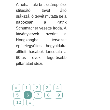
A néhai iraki-brit sztárépítész
stílusától távol álló
diákszálló tervét mutatta be a
napokban a Patrik
Schumacher vezette iroda. A
látványtervek szerint a
Hongkongba tervezett
épületegyüttes hegyoldalra
állított hasábok láncolata a
60-as évek legerősebb
pillanatait idézi.
«
1
2
3
4
5
6
7
8
9
10
»