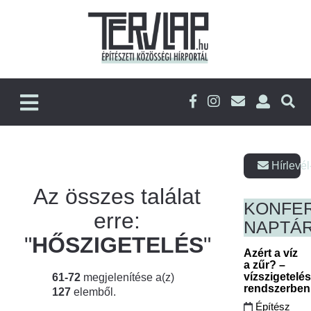
Hírlevél
Az összes találat
KONFE
erre:
NAPTÁ
"
HŐSZIGETELÉS
"
Azért a víz
a zűr? –
vízszigetelé
61-72
megjelenítése a(z)
rendszerbe
127
elemből.
Építész