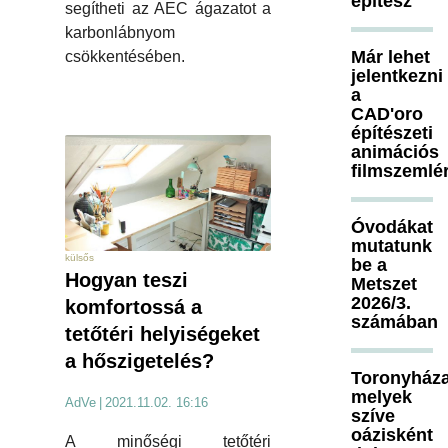
építész
segítheti az AEC ágazatot a
karbonlábnyom
Már lehet
csökkentésében.
jelentkezni
a
CAD'oro
építészeti
animációs
filmszemlé
Óvodákat
mutatunk
külsős
be a
Hogyan teszi
Metszet
2026/3.
komfortossá a
számában
tetőtéri helyiségeket
a hőszigetelés?
Toronyháza
melyek
AdVe
|
2021.11.02. 16:16
szíve
oázisként
A minőségi tetőtéri