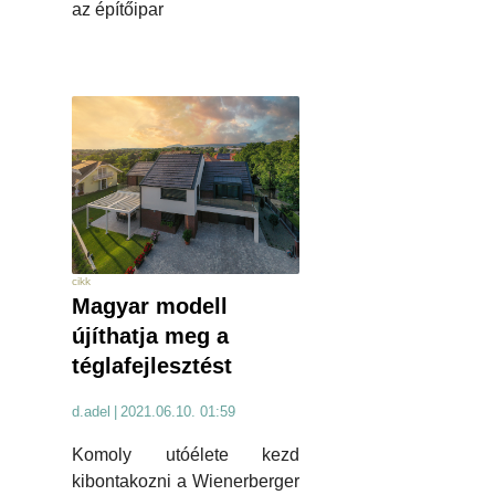
az építőipar
cikk
Magyar modell
újíthatja meg a
téglafejlesztést
d.adel
|
2021.06.10. 01:59
Komoly utóélete kezd
kibontakozni a Wienerberger