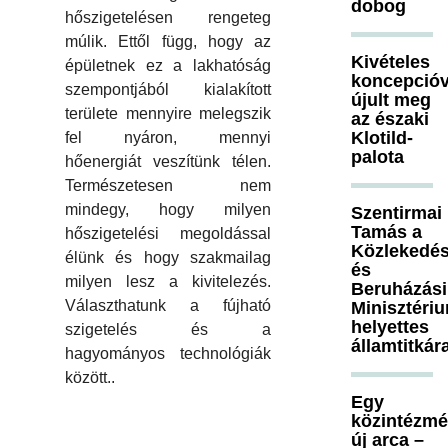
dobog
hőszigetelésen rengeteg
múlik. Ettől függ, hogy az
Kivételes
épületnek ez a lakhatóság
koncepcióv
szempontjából kialakított
újult meg
területe mennyire melegszik
az északi
Klotild-
fel nyáron, mennyi
palota
hőenergiát veszítünk télen.
Természetesen nem
mindegy, hogy milyen
Szentirmai
Tamás a
hőszigetelési megoldással
Közlekedés
élünk és hogy szakmailag
és
milyen lesz a kivitelezés.
Beruházási
Választhatunk a fújható
Minisztéri
helyettes
szigetelés és a
államtitkár
hagyományos technológiák
között..
Egy
közintézm
új arca –