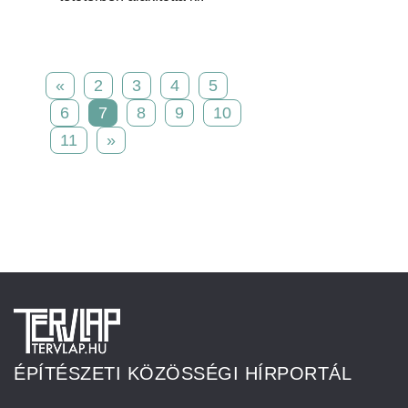
«
2
3
4
5
6
7
8
9
10
11
»
ÉPÍTÉSZETI KÖZÖSSÉGI HÍRPORTÁL