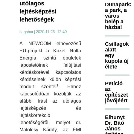
utólagos
Dunapark:
a park, a
lejtésképzési
város
lehetőségek
belép a
házba!
b_gabor
|
2020.11.26. 12:49
Csillagok
A NEWCOM elnevezésű
alatt –
EU-projekt a Közel Nulla
egy
Energia szintű épületek
kupola új
lapostetőinek felújítási
élete
kérdéskörével kapcsolatos
kérdéseinek külön képzési
Petíció
1
modult szentel
. Ehhez
az
kapcsolódóan közöljük az
építészet
jövőjéért
alábbi írást az utólagos
lejtésképzés és
lejtéskorrekció
Elhunyt
Dr. Bitó
lehetőségéről, melyet dr.
János
Matolcsy Károly, az ÉMI