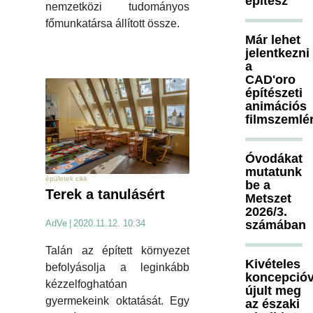
építész
nemzetközi tudományos
főmunkatársa állított össze.
Már lehet
jelentkezni
a
CAD'oro
építészeti
animációs
filmszemlé
Óvodákat
mutatunk
épületek cikk
be a
Terek a tanulásért
Metszet
2026/3.
számában
AdVe
|
2020.11.12. 10:34
Talán az épített környezet
Kivételes
befolyásolja a leginkább
koncepcióv
kézzelfoghatóan
újult meg
gyermekeink oktatását. Egy
az északi