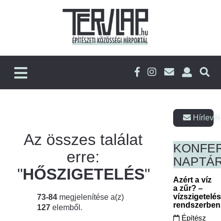
Hírlevél
Az összes találat
KONFE
erre:
NAPTÁ
"
HŐSZIGETELÉS
"
Azért a víz
a zűr? –
vízszigetelé
73-84
megjelenítése a(z)
rendszerbe
127
elemből.
Építész