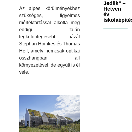
Jedlik” –
Az alpesi körülményekhez
Hetven
év
szükséges, figyelmes
iskolaépíté
mértéktartással alkotta meg
eddigi talán
legkülönlegesebb házát
Stephan Hoinkes és Thomas
Heil, amely nemcsak optikai
összhangban áll
környezetével, de együtt is él
vele.