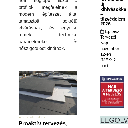
nem meglepő, hiszen a
új
profilok megfelelnek a
kihívásokkal
–
modern építészet által
tűzvédelem
támasztott sokrétű
2026
elvárásnak, és egyúttal
Építész
remek technikai
Tervezői
paramétereket és
Nap
november
hőszigetelést kínálnak.
12-én
(MÉK: 2
pont)
képzés cikk exkluzív
LEGOL
Proaktív tervezés,