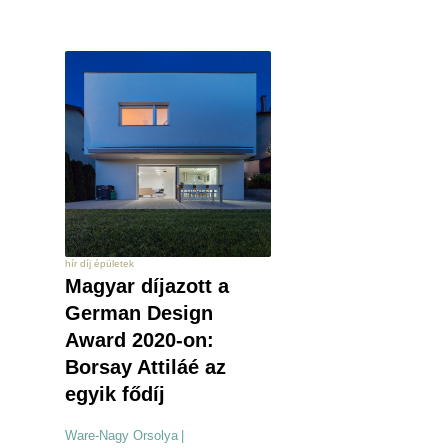
hír díj épületek
Magyar díjazott a
German Design
Award 2020-on:
Borsay Attiláé az
egyik fődíj
Ware-Nagy Orsolya
|