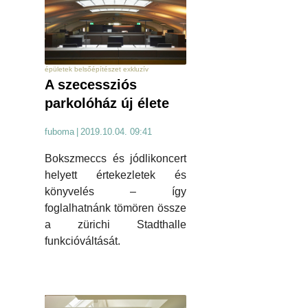
épületek belsőépítészet exkluzív
A szecessziós
parkolóház új élete
fuboma
|
2019.10.04. 09:41
Bokszmeccs és jódlikoncert
helyett értekezletek és
könyvelés – így
foglalhatnánk tömören össze
a zürichi Stadthalle
funkcióváltását.