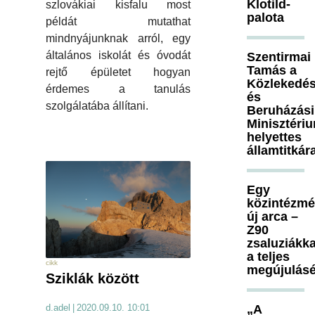
Klotild-
szlovákiai kisfalu most
palota
példát mutathat
mindnyájunknak arról, egy
általános iskolát és óvodát
Szentirmai
Tamás a
rejtő épületet hogyan
Közlekedés
érdemes a tanulás
és
szolgálatába állítani.
Beruházási
Minisztéri
helyettes
államtitkár
Egy
közintézm
új arca –
Z90
zsaluziákka
a teljes
cikk
megújulásé
Sziklák között
d.adel
|
2020.09.10. 10:01
„A