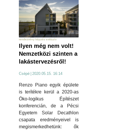
rendezvény képzés exkluzív
Ilyen még nem volt!
Nemzetközi szinten a
lakástervezésről!
Csépé
|
2020.05.15. 16:14
Renzo Piano egyik épülete
is terítékre kerül a 2020-as
Öko-logikus Építészet
konferencián, de a Pécsi
Egyetem Solar Decathlon
csapata eredményeivel is
megismerkedhetünk: ők