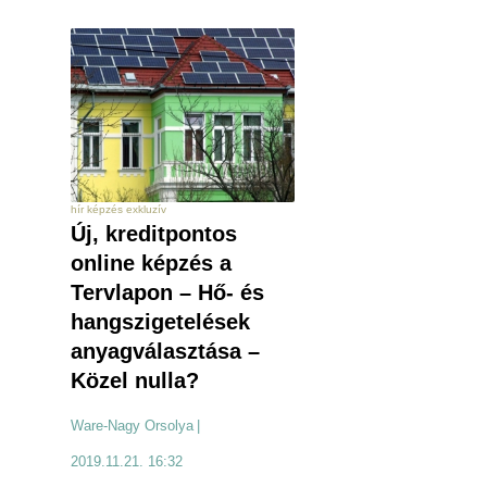
hír képzés exkluzív
Új, kreditpontos
online képzés a
Tervlapon – Hő- és
hangszigetelések
anyagválasztása –
Közel nulla?
Ware-Nagy Orsolya
|
2019.11.21. 16:32