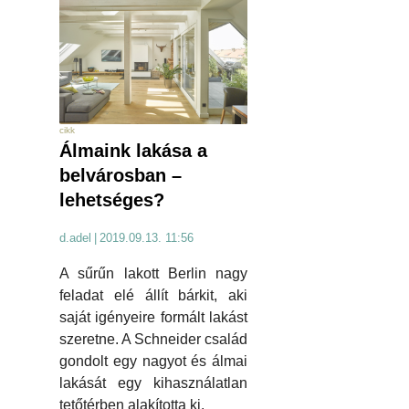
cikk
Álmaink lakása a
belvárosban –
lehetséges?
d.adel
|
2019.09.13. 11:56
A sűrűn lakott Berlin nagy
feladat elé állít bárkit, aki
saját igényeire formált lakást
szeretne. A Schneider család
gondolt egy nagyot és álmai
lakását egy kihasználatlan
tetőtérben alakította ki.