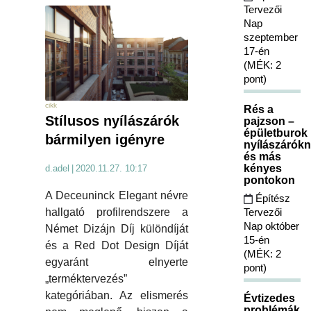
Tervezői
Nap
szeptember
17-én
(MÉK: 2
pont)
cikk
Rés a
Stílusos nyílászárók
pajzson –
épületburok
bármilyen igényre
nyílászárókn
és más
kényes
d.adel
|
2020.11.27. 10:17
pontokon
A Deceuninck Elegant névre
Építész
Tervezői
hallgató profilrendszere a
Nap október
Német Dizájn Díj különdíját
15-én
és a Red Dot Design Díját
(MÉK: 2
egyaránt elnyerte
pont)
„terméktervezés”
kategóriában. Az elismerés
Évtizedes
problémák