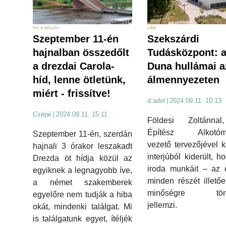
cikk
hír exkluzív
Szekszárdi
Szeptember 11-én
Tudásközpont: 
hajnalban összedőlt
Duna hullámai a
a drezdai Carola-
álmennyezeten
híd, lenne ötletünk,
miért - frissítve!
d.adel
|
2024.09.11. 10:13
Csépé
|
2024.09.11. 15:11
Földesi Zoltánna
Építész Alkotóm
Szeptember 11-én, szerdán
vezető tervezőjével k
hajnali 3 órakor leszakadt
interjúból kiderült, h
Drezda öt hídja közül az
iroda munkáit – az 
egyiknek a legnagyobb íve,
minden részét illető
a német szakemberek
minőségre töre
egyelőre nem tudják a hiba
jellemzi.
okát, mindenki találgat. Mi
is találgatunk egyet, ítéljék