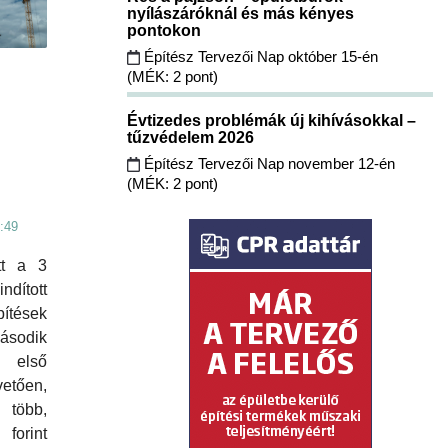
nyílászáróknál és más kényes
pontokon
Építész Tervezői Nap október 15-én
(MÉK: 2 pont)
Évtizedes problémák új kihívásokkal –
tűzvédelem 2026
Építész Tervezői Nap november 12-én
(MÉK: 2 pont)
:49
tt a 3
dított
ítések
sodik
 első
tően,
 több,
forint