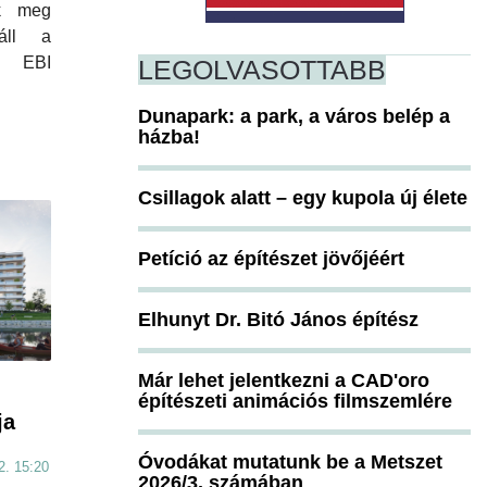
ek meg
 áll a
 EBI
LEGOLVASOTTABB
Dunapark: a park, a város belép a
házba!
Csillagok alatt – egy kupola új élete
Petíció az építészet jövőjéért
Elhunyt Dr. Bitó János építész
Már lehet jelentkezni a CAD'oro
építészeti animációs filmszemlére
ja
Óvodákat mutatunk be a Metszet
2. 15:20
2026/3. számában