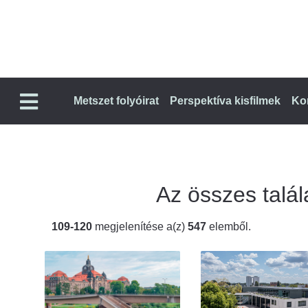
Metszet folyóirat
Perspektíva kisfilmek
Ko
Az összes talála
109-120
megjelenítése a(z)
547
elemből.