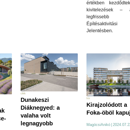
értékben kezdődt
kivitelezések –
legfrissebb
Építésaktivitási
Jelentésben.
cikk
hír
Dunakeszi
Kirajzolódott a
Diáknegyed: a
ak
Foka-öböl kapu
valaha volt
ce-
legnagyobb
MagócsiAnikó
|
2024.07.2