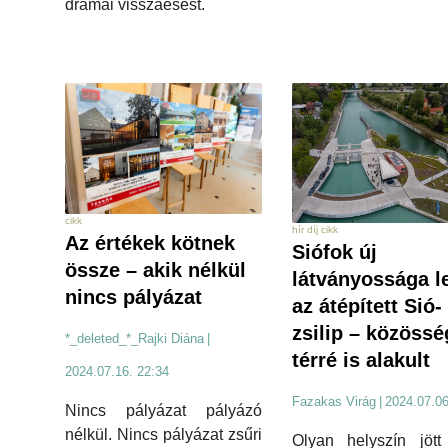
drámai visszaesést.
cikk
hír díj cikk
Az értékek kötnek
Siófok új
össze – akik nélkül
látványossága le
nincs pályázat
az átépített Sió-
zsilip – közössé
*_deleted_*_Rajki Diána
|
térré is alakult
2024.07.16. 22:34
Fazakas Virág
|
2024.07.06
Nincs pályázat pályázó
nélkül. Nincs pályázat zsűri
Olyan helyszín jött 