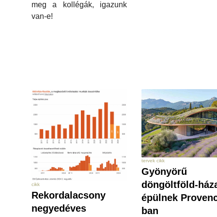
meg a kollégák, igazunk
van-e!
tervek cikk
Gyönyörű
döngöltföld-ház
cikk
Rekordalacsony
épülnek Proven
negyedéves
ban