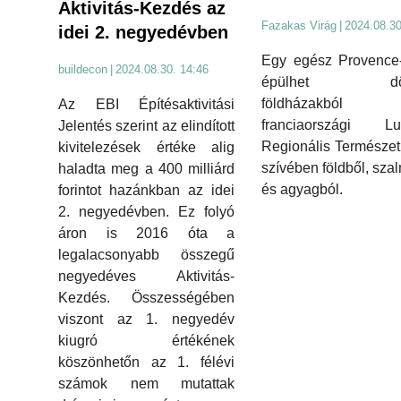
Aktivitás-Kezdés az
Fazakas Virág
|
2024.08.30
idei 2. negyedévben
Egy egész Provence-
buildecon
|
2024.08.30. 14:46
épülhet dön
földházakbó
Az EBI Építésaktivitási
franciaországi Lu
Jelentés szerint az elindított
Regionális Természet
kivitelezések értéke alig
szívében földből, sza
haladta meg a 400 milliárd
és agyagból.
forintot hazánkban az idei
2. negyedévben. Ez folyó
áron is 2016 óta a
legalacsonyabb összegű
negyedéves Aktivitás-
Kezdés. Összességében
viszont az 1. negyedév
kiugró értékének
köszönhetőn az 1. félévi
számok nem mutattak