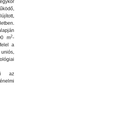
gykor
ködő,
ított,
etben.
lapján
2
000 m
-
elel a
niós,
lógiai
zi az
nelmi