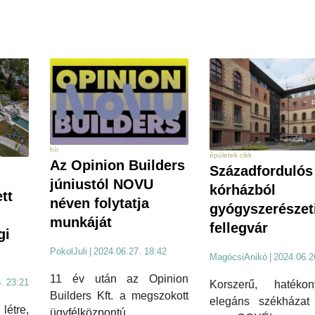
hír
épületek cikk
Az Opinion Builders
Századfordulós
júniustól NOVU
kórházból
tt
néven folytatja
gyógyszerészet
munkáját
fellegvár
gi
PokolJuli
|
2024.06.27. 18:42
MagócsiAnikó
|
2024.06.2
11 év után az Opinion
. 23:21
Korszerű, haték
Builders Kft. a megszokott
elegáns székházat 
létre,
ügyfélközpontú