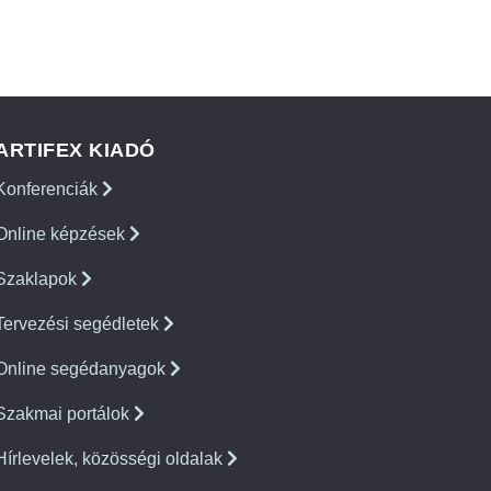
ARTIFEX KIADÓ
Konferenciák
Online képzések
Szaklapok
Tervezési segédletek
Online segédanyagok
Szakmai portálok
Hírlevelek, közösségi oldalak