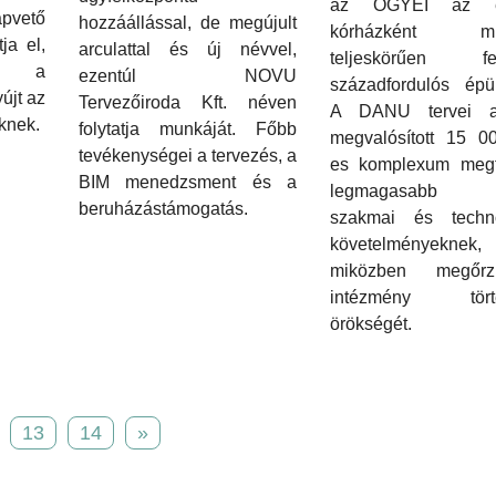
az OGYÉI az e
pvető
hozzáállással, de megújult
kórházként mű
ja el,
arculattal és új névvel,
teljeskörűen felúj
ik a
ezentúl NOVU
századfordulós épül
újt az
Tervezőiroda Kft. néven
A DANU tervei a
őknek.
folytatja munkáját. Főbb
megvalósított 15 
tevékenységei a tervezés, a
es komplexum megf
BIM menedzsment és a
legmagasabb u
beruházástámogatás.
szakmai és techno
követelményeknek,
miközben megőr
intézmény törté
örökségét.
13
14
»