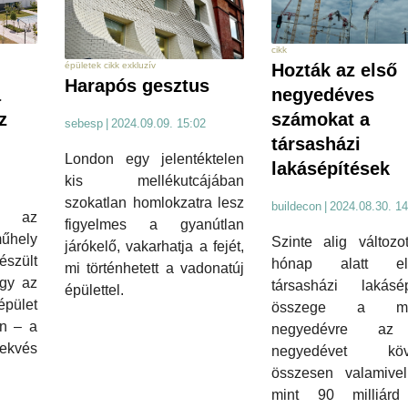
cikk
épületek cikk exkluzív
Hozták az első
Harapós gesztus
a
negyedéves
z
számokat a
sebesp
|
2024.09.09. 15:02
társasházi
London egy jelentéktelen
lakásépítések
kis mellékutcájában
szokatlan homlokzatra lesz
buildecon
|
2024.08.30. 14
l, az
figyelmes a gyanútlan
űhely
Szinte alig változo
járókelő, vakarhatja a fejét,
észült
hónap alatt elin
mi történhetett a vadonatúj
ogy az
társasházi lakásép
épülettel.
épület
összege a má
en – a
negyedévre az
kvés
negyedévet köve
összesen valamivel
mint 90 milliárd 