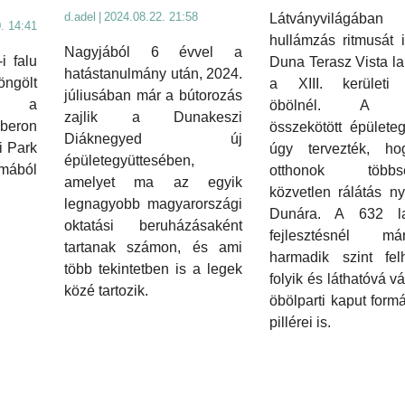
d.adel
|
2024.08.22. 21:58
Látványvilágá
. 14:41
hullámzás ritmusát 
Nagyjából 6 évvel a
i falu
Duna Terasz Vista l
hatástanulmány után, 2024.
gölt
a XIII. kerületi
júliusában már a bútorozás
l a
öbölnél. A h
zajlik a Dunakeszi
beron
összekötött épületeg
Diáknegyed új
i Park
úgy tervezték, h
épületegyüttesében,
lmából
otthonok többsé
amelyet ma az egyik
közvetlen rálátás ny
legnagyobb magyarországi
Dunára. A 632 l
oktatási beruházásaként
fejlesztésnél 
tartanak számon, és ami
harmadik szint fel
több tekintetben is a legek
folyik és láthatóvá vá
közé tartozik.
öbölparti kaput form
pillérei is.