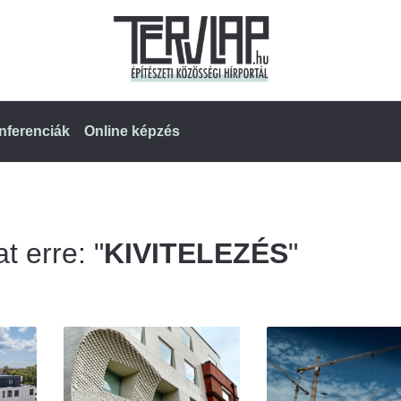
nferenciák
Online képzés
t erre: "
KIVITELEZÉS
"