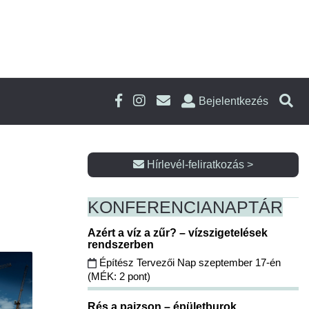
Bejelentkezés
Hírlevél-feliratkozás >
KONFERENCIA
NAPTÁR
Azért a víz a zűr? – vízszigetelések
rendszerben
Építész Tervezői Nap szeptember 17-én
(MÉK: 2 pont)
Rés a pajzson – épületburok