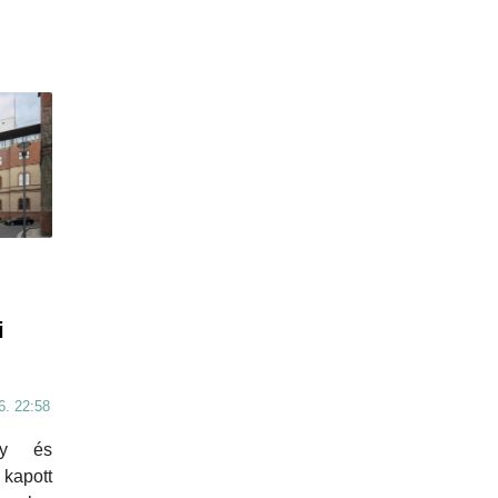
i
6. 22:58
ony és
kapott