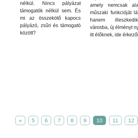
nélkül. Nincs pályázat
amely nemcsak ala
támogatók nélkül sem. És
műszaki funkcióját lát
mi az összekötő kapocs
hanem illeszked
pályázó, zsűri és támogató
városba, új élményt ny
között?
itt élőknek, ide érkez
«
5
6
7
8
9
10
11
12