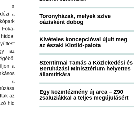
ban a
idézi a
Toronyházak, melyek szíve
akópark
oázisként dobog
 Foka-
íddal
Kivételes koncepcióval újult meg
yüttest
az északi Klotild-palota
ogy az
géből
Szentirmai Tamás a Közlekedési és
íljon a
Beruházási Minisztérium helyettes
akásos
államtitkára
már a
húzása
Egy közintézmény új arca – Z90
ltak az
zsaluziákkal a teljes megújulásért
ázó híd