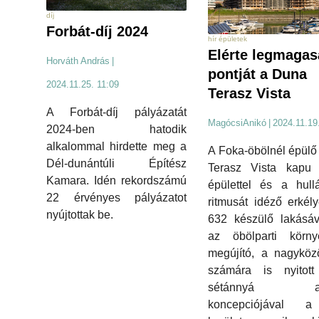
díj
Forbát-díj 2024
hír épületek
Elérte legmaga
Horváth András
|
pontját a Duna
2024.11.25. 11:09
Terasz Vista
A Forbát-díj pályázatát
MagócsiAnikó
|
2024.11.19
2024-ben hatodik
alkalommal hirdette meg a
A Foka-öbölnél épül
Dél-dunántúli Építész
Terasz Vista kapu 
Kamara. Idén rekordszámú
épülettel és a hull
22 érvényes pályázatot
ritmusát idéző erkély
nyújtottak be.
632 készülő lakásáv
az öbölparti környe
megújító, a nagyköz
számára is nyitott 
sétánnyá ala
koncepciójával 