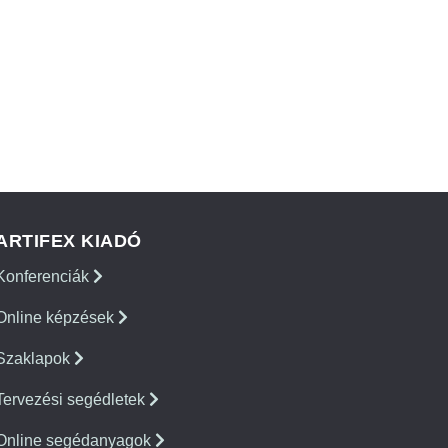
ARTIFEX KIADÓ
Konferenciák
Online képzések
Szaklapok
Tervezési segédletek
Online segédanyagok