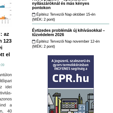
nyílászáróknál és más kényes
pontokon
Építész Tervezői Nap október 15-én
(MÉK: 2 pont)
Évtizedes problémák új kihívásokkal –
: az
tűzvédelem 2026
n 123
Építész Tervezői Nap november 12-én
(MÉK: 2 pont)
yi
tt el
:09
túlon
ipari
z idei
vitás-
azonos
mind a
en, 40