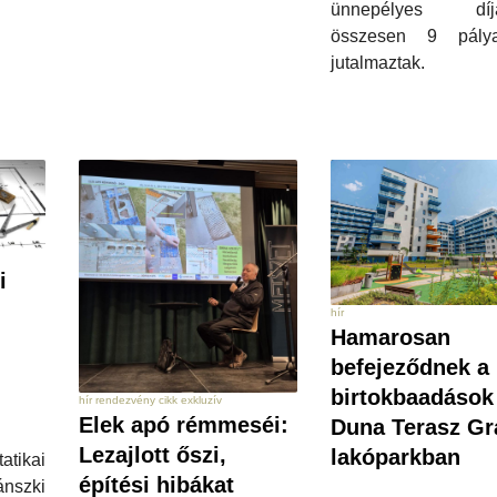
ünnepélyes díjá
összesen 9 pály
jutalmaztak.
i
hír
Hamarosan
befejeződnek a
birtokbaadások
hír rendezvény cikk exkluzív
Elek apó rémmeséi:
Duna Terasz G
Lezajlott őszi,
lakóparkban
tikai
építési hibákat
nszki