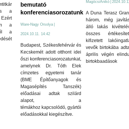
MagócsiAnikó
|
2024.10.1
bemutató
titkár
és a
konferenciasorozatunk
A Duna Terasz Grand
Ezért
három, még javítás
Ware-Nagy Orsolya
|
ten a
álló lakás kivételé
től a
összes értékesít
2024.10.11. 14:42
dését
kifizetett lakóinga
Budapest, Székesfehérvár és
vevők birtokába adt
Kecskemét adott otthont idei
április végén elind
őszi konferenciasorozatunkat,
birtokbaadások
amelynek Dr. Tóth Elek
címzetes egyetemi tanár
(BME Építőanyagok és
Magasépítés Tanszék)
előadásai adtak szilárd
alapot, a
témákhoz kapcsolódó, gyártói
előadásokkal kiegészítve.