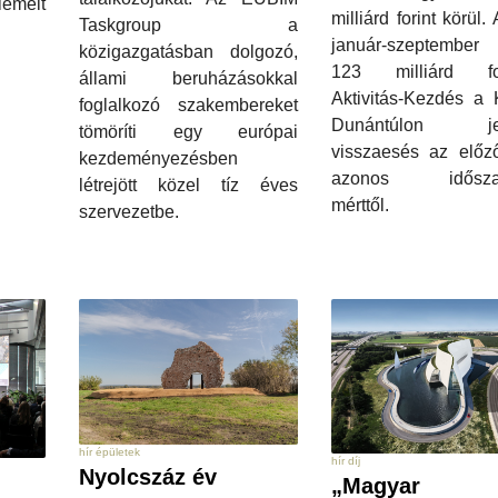
emelt
milliárd forint körül.
Taskgroup a
január-szeptember k
közigazgatásban dolgozó,
123 milliárd for
állami beruházásokkal
Aktivitás-Kezdés a 
foglalkozó szakembereket
Dunántúlon jel
tömöríti egy európai
visszaesés az előz
kezdeményezésben
azonos idősza
létrejött közel tíz éves
mérttől.
szervezetbe.
hír épületek
hír díj
Nyolcszáz év
„Magyar