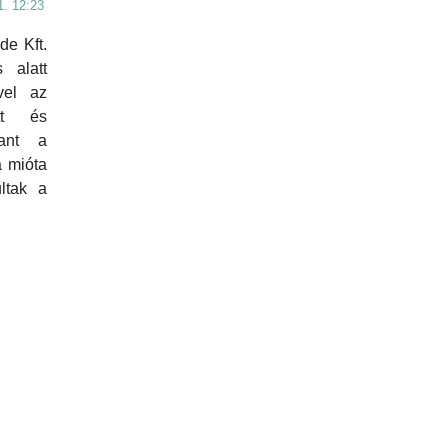
1. 12:23
e Kft.
 alatt
vel az
ett és
tlant a
a mióta
ultak a