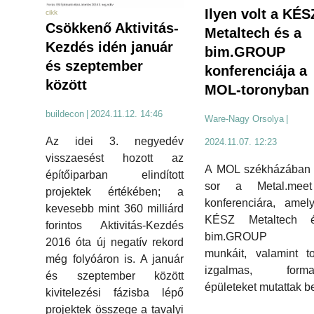
Ilyen volt a KÉS
cikk
Csökkenő Aktivitás-
Metaltech és a
Kezdés idén január
bim.GROUP
és szeptember
konferenciája a
között
MOL-toronyban
buildecon
|
2024.11.12. 14:46
Ware-Nagy Orsolya
|
Az idei 3. negyedév
2024.11.07. 12:23
visszaesést hozott az
A MOL székházában k
építőiparban elindított
sor a Metal.mee
projektek értékében; a
konferenciára, amel
kevesebb mint 360 milliárd
KÉSZ Metaltech 
forintos Aktivitás-Kezdés
bim.GROUP k
2016 óta új negatív rekord
munkáit, valamint t
még folyóáron is. A január
izgalmas, forma
és szeptember között
épületeket mutattak b
kivitelezési fázisba lépő
projektek összege a tavalyi