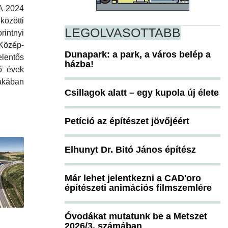
 A 2024
özötti
LEGOLVASOTTABB
intnyi
Közép-
Dunapark: a park, a város belép a
entős
házba!
ő évek
kában
Csillagok alatt – egy kupola új élete
Petíció az építészet jövőjéért
Elhunyt Dr. Bitó János építész
Már lehet jelentkezni a CAD'oro
építészeti animációs filmszemlére
Óvodákat mutatunk be a Metszet
2026/3. számában