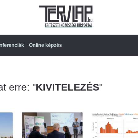
nferenciák
Online képzés
t erre: "
KIVITELEZÉS
"