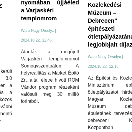
nyomában – újjáéled
Közlekedési
Z
a Varjaskéri
Múzeum –
templomrom
Debrecen”
építészeti
Ware-Nagy Orsolya
|
ötletpályázatán
2024.10.22. 12:46
legjobbjait díja
Átadták a megújult
Ware-Nagy Orsolya
|
Varjaskéri templomromot
Somogyszentpálon. A
2024.10.22. 12:18
erült
helyreállítás a Market Építő
Az Építési és Közle
t 3.0
Zrt. által életre hívott ROM
Minisztérium épít
yen a
Vándor program részeként
ötletpályázatot hird
és a
valósult meg 30 millió
Magyar Közlek
özös
forintból.
Múzeum debre
ovábbi
épületének tervezés
bontó
debreceni Kö
e.
Központban ta