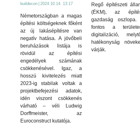
buildecon
|
2024.10.14. 13:17
Regő építészeti állam
(ÉKM), az épít
Németországban a magas
gazdaság oszlopa. 
építési költségeknek főként
fontos a terüle
az új lakásépítésre van
digitalizáció, mely
negatív hatása. A jövőbeli
hatékonyság növeke
beruházások listája is
várják.
rövidül az építési
engedélyek számának
csökkenésével. Igaz, a
hosszú kivitelezés miatt
2023-ig stabilak voltak a
projektbefejezési adatok,
idén viszont csökkenés
várható – véli Ludwig
Dorffmeister, az
Euroconstruct kutatója.