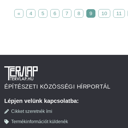
«
4
5
6
7
8
9
10
11
ÉPÍTÉSZETI KÖZÖSSÉGI HÍRPORTÁL
Lépjen velünk kapcsolatba:
Cikket szeretnék írni
Termékinformációt küldenék