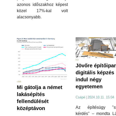
azonos időszakhoz képest
közel 17%-kal volt
alacsonyabb.
hír
Jövőre építőipar
digitális képzés
indul négy
cikk
egyetemen
Mi gátolja a német
lakásépítés
Csépé
|
2024.10.11. 15:04
fellendülését
Az építésügy "sta
középtávon
kérdés" – mondta Lá