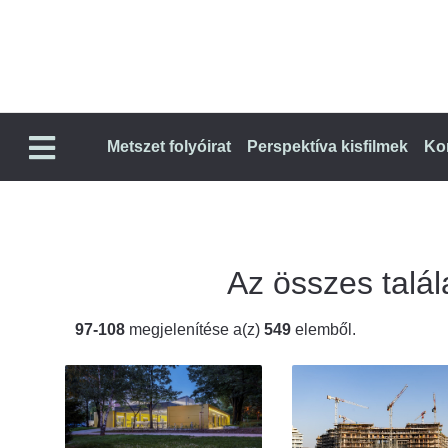
Metszet folyóirat
Perspektíva kisfilmek
Ko
Az összes talála
97-108
megjelenítése a(z)
549
elemből.