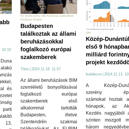
hír rendezvény cikk Közbesz szakcikkek
Közbesz főoldal
sabb
Budapesten
találkoztak az állami
cikk
Közép-Dunántúl
beruházásokkal
első 9 hónapba
foglalkozó európai
. 10:10
milliárd forintn
szakemberek
ő Duna
projekt kezdődö
alakú
Tibor
|
2024.11.18. 11:57
buildecon
|
2024.11.13. 10
ámzás
Az állami beruházások BIM
ekkel,
A Közép-Dunán
szemléletű bonyolításával
al és
szerény építő
foglalkozó európai
zetet
számokat hoztak a
szakemberek első
önség
hónapok, az Akti
alkalommal tartották
parti
Kezdés nagyjából 
Budapesten, illetve
kító
szinten mozgott 
Szentendrén szakmai
a 13.
három negyedévb
találkozójukat. Az EUBIM