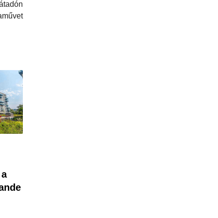
tadón
aművet
 a
rande