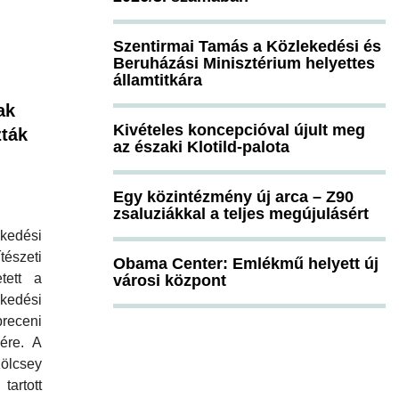
Szentirmai Tamás a Közlekedési és
Beruházási Minisztérium helyettes
államtitkára
ak
Kivételes koncepcióval újult meg
zták
az északi Klotild-palota
Egy közintézmény új arca – Z90
zsaluziákkal a teljes megújulásért
kedési
észeti
Obama Center: Emlékmű helyett új
etett a
városi központ
edési
ceni
ére. A
lcsey
rtott