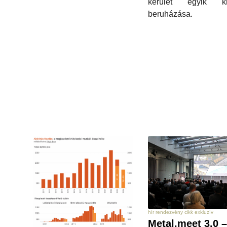
kerület egyik ki
beruházása.
hír rendezvény cikk exkluzív
Metal.meet 3.0 –