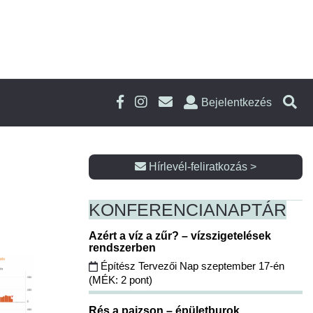
Bejelentkezés
Hírlevél-feliratkozás >
KONFERENCIA
NAPTÁR
Azért a víz a zűr? – vízszigetelések
rendszerben
Építész Tervezői Nap szeptember 17-én
(MÉK: 2 pont)
Rés a pajzson – épületburok