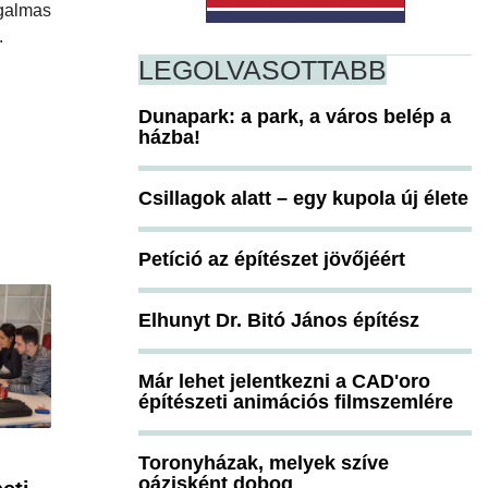
galmas
.
LEGOLVASOTTABB
Dunapark: a park, a város belép a
házba!
Csillagok alatt – egy kupola új élete
Petíció az építészet jövőjéért
Elhunyt Dr. Bitó János építész
Már lehet jelentkezni a CAD'oro
építészeti animációs filmszemlére
Toronyházak, melyek szíve
oázisként dobog