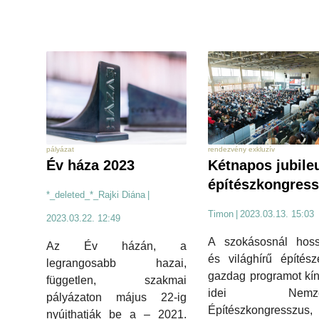
pályázat
rendezvény exkluzív
Év háza 2023
Kétnapos jubile
építészkongres
*_deleted_*_Rajki Diána
|
Timon
|
2023.03.13. 15:03
2023.03.22. 12:49
A szokásosnál hoss
Az Év házán, a
és világhírű építés
legrangosabb hazai,
gazdag programot kín
független, szakmai
idei Nemzet
pályázaton május 22-ig
Építészkongresszus,
nyújthatják be a – 2021.