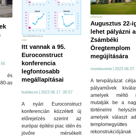
pályázat
Augusztus 22-i
ek
lehet pályázni a
s
Zsámbéki
cikk
Itt vannak a 95.
Öregtemplom
Euroconstruct
megújítására
konferencia
:55
morelevente
|
2023.06.07.
legfontosabb
s és
megállapításai
A tervpályázat célj
-80-as
pályaművek kiválas
buildecon
|
2023.06.17. 00:57
amelyek méltó 
mutatják be a nag
A nyári Euroconstruct
történelmi helyszí
konferencián közzétett új
amelyek választ a
előrejelzés szerint az
templomegyüttes
európai építési piac idén és
rekonstrukciójá
jövőre mérsékelt