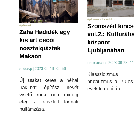
épületek cikk exkluzív
Szomszéd kincs
épületek
Zaha Hadidék egy
vol.2.: Kulturáli
kis art decót
központ
nosztalgiáztak
Ljubljanában
Makaón
ersekmate
|
2023.09.28. 11
sebesp
|
2023.09.18. 09:56
Klasszicizmu
Új utakat keres a néhai
brutalizmus a '70-es
iraki-brit építész nevét
évek fordulóján
viselő iroda, nem mindig
elég a letisztult formák
hullámzása.