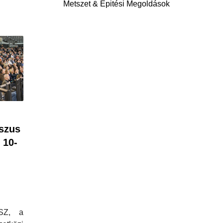
Metszet & Épitési Megoldások
szus
 10-
SZ, a