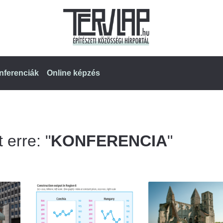
nferenciák
Online képzés
 erre: "
KONFERENCIA
"