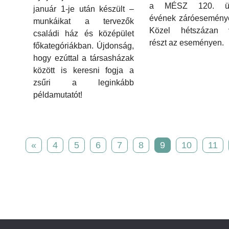
a MÉSZ 120. ün
január 1-je után készült –
évének záróeseménye
munkáikat a tervezők
Közel hétszázan v
családi ház és középület
részt az eseményen.
főkategóriákban. Újdonság,
hogy ezúttal a társasházak
között is keresni fogja a
zsűri a leginkább
példamutatót!
«
4
5
6
7
8
9
10
11