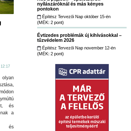
nyílászáróknál és más kényes
pontokon
Építész Tervezői Nap október 15-én
g
(MÉK: 2 pont)
Évtizedes problémák új kihívásokkal –
tűzvédelem 2026
Építész Tervezői Nap november 12-én
(MÉK: 2 pont)
 12:17
a olyan
ztása,
módon
ymúltú
nt, és
dnak a
nak és