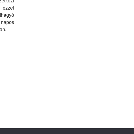
etközi
 ezzel
dhagyó
napos
ban.