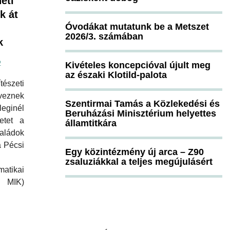
eti
k át
Óvodákat mutatunk be a Metszet
2026/3. számában
k
2
Kivételes koncepcióval újult meg
az északi Klotild-palota
szeti
veznek
Szentirmai Tamás a Közlekedési és
ginél
Beruházási Minisztérium helyettes
etet a
államtitkára
aládok
a Pécsi
Egy közintézmény új arca – Z90
zsaluziákkal a teljes megújulásért
atikai
 MIK)