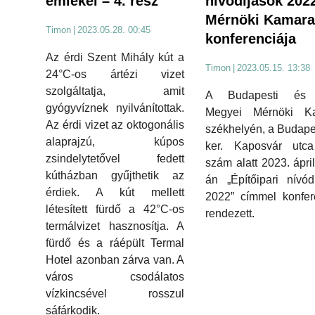
nívódíjasok 2022
emlékei – 4. rész
Mérnöki Kamara
Timon
|
2023.05.28. 00:45
konferenciája
Az érdi Szent Mihály kút a
Timon
|
2023.05.15. 13:38
24°C-os ártézi vizet
szolgáltatja, amit
A Budapesti és 
gyógyvíznek nyilvánítottak.
Megyei Mérnöki K
Az érdi vizet az oktogonális
székhelyén, a Budapes
alaprajzú, kúpos
ker. Kaposvár utca
zsindelytetővel fedett
szám alatt 2023. ápril
kútházban gyűjthetik az
án „Építőipari nívód
érdiek. A kút mellett
2022” címmel konfer
létesített fürdő a 42°C-os
rendezett.
termálvizet hasznosítja. A
fürdő és a ráépült Termal
Hotel azonban zárva van. A
város csodálatos
vízkincsével rosszul
sáfárkodik.