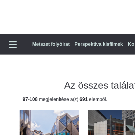
Metszet folyóirat
Perspektíva kisfilmek
Ko
Az összes találat
97-108
megjelenítése a(z)
691
elemből.