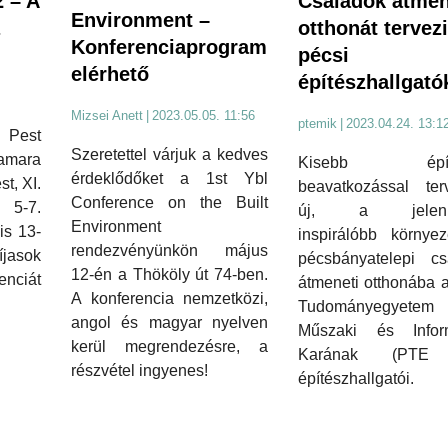
Családok átmen
 – A
Environment –
otthonát tervezi
Konferenciaprogram
pécsi
elérhető
építészhallgató
Mizsei Anett
|
2023.05.05. 11:56
ptemik
|
2023.04.24. 13:1
Pest
Szeretettel várjuk a kedves
amara
Kisebb építé
érdeklődőket a 1st Ybl
t, XI.
beavatkozással ter
Conference on the Built
 5-7.
új, a jelenle
Environment
is 13-
inspirálóbb környez
rendezvényünkön május
íjasok
pécsbányatelepi cs
12-én a Thököly út 74-ben.
enciát
átmeneti otthonába 
A konferencia nemzetközi,
Tudományegyetem
angol és magyar nyelven
Műszaki és Inform
kerül megrendezésre, a
Karának (PTE
részvétel ingyenes!
építészhallgatói.