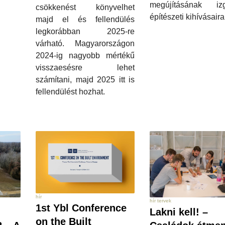
megújításának iz
csökkenést könyvelhet
építészeti kihívásaira
majd el és fellendülés
legkorábban 2025-re
várható. Magyarországon
2024-ig nagyobb mértékű
visszaesésre lehet
számítani, majd 2025 itt is
fellendülést hozhat.
hír
hír tervek
1st Ybl Conference
Lakni kell! –
on the Built