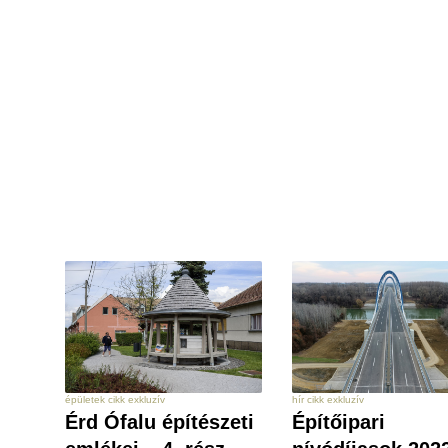
hír cikk exkluzív
épületek cikk exkluzív
Építőipari
Érd Ófalu építészeti