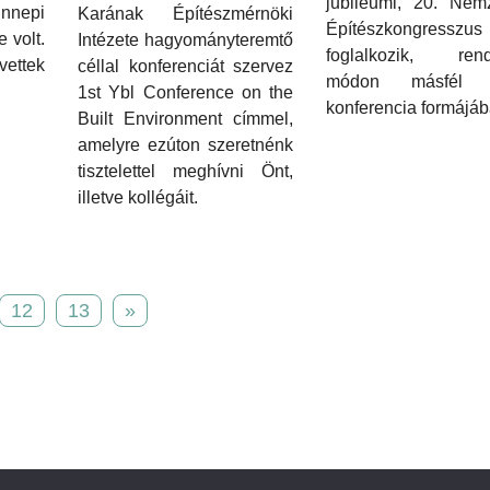
jubileumi, 20. Nemz
nepi
Karának Építészmérnöki
Építészkongresszus
 volt.
Intézete hagyományteremtő
foglalkozik, ren
ettek
céllal konferenciát szervez
módon másfél 
1st Ybl Conference on the
konferencia formájá
Built Environment címmel,
amelyre ezúton szeretnénk
tisztelettel meghívni Önt,
illetve kollégáit.
12
13
»