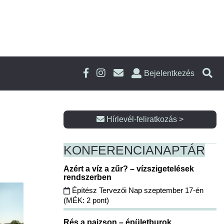
Bejelentkezés
Hírlevél-feliratkozás >
KONFERENCIA
NAPTÁR
Azért a víz a zűr? – vízszigetelések
rendszerben
Építész Tervezői Nap szeptember 17-én
(MÉK: 2 pont)
Rés a pajzson – épületburok