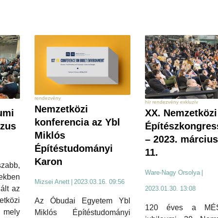
rendezvény
hír rendezvény exkluzív
Nemzetközi
umi
XX. Nemzetközi
konferencia az Ybl
szus
Építészkongres
Miklós
– 2023. március
Építéstudományi
11.
Karon
zabb,
Ware-Nagy Orsolya
|
zekben
Mizsei Anett
|
2023.03.16. 09:56
ált az
2023.01.30. 13:08
közi
Az Óbudai Egyetem Ybl
120 éves a MÉ
 mely
Miklós Építéstudományi