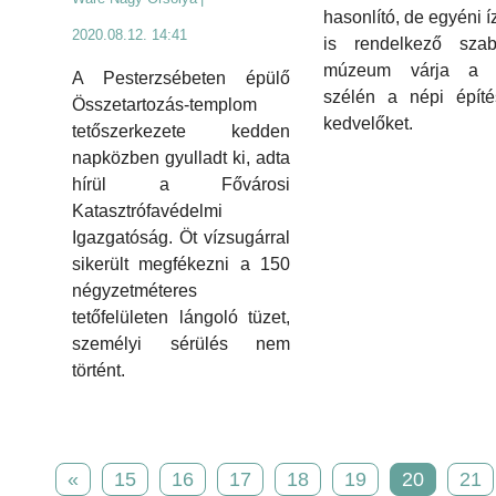
hasonlító, de egyéni í
2020.08.12. 14:41
is rendelkező szaba
múzeum várja a 
A Pesterzsébeten épülő
szélén a népi építé
Összetartozás-templom
kedvelőket.
tetőszerkezete kedden
napközben gyulladt ki, adta
hírül a Fővárosi
Katasztrófavédelmi
Igazgatóság. Öt vízsugárral
sikerült megfékezni a 150
négyzetméteres
tetőfelületen lángoló tüzet,
személyi sérülés nem
történt.
«
15
16
17
18
19
20
21