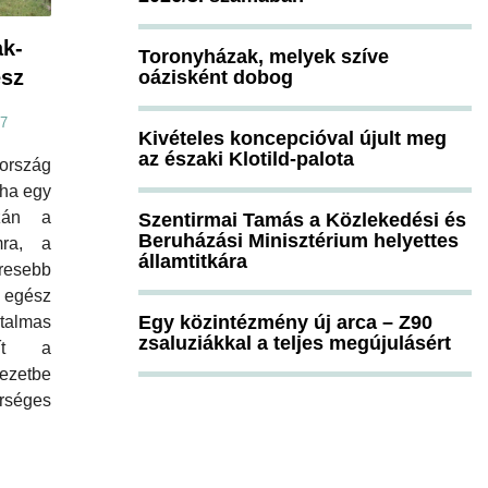
k-
Toronyházak, melyek szíve
ész
oázisként dobog
07
Kivételes koncepcióval újult meg
az északi Klotild-palota
ország
 ha egy
zán a
Szentirmai Tamás a Közlekedési és
Beruházási Minisztérium helyettes
mra, a
államtitkára
resebb
 egész
Egy közintézmény új arca – Z90
almas
zsaluziákkal a teljes megújulásért
sít a
ezetbe
rséges