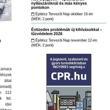
nyílászáróknál és más kényes
pontokon
Építész Tervezői Nap október 15-én
(MÉK: 2 pont)
Évtizedes problémák új kihívásokkal –
tűzvédelem 2026
Építész Tervezői Nap november 12-én
0
(MÉK: 2 pont)
Kamara
tészek
ltal
omadíj
én 112
k fel.
 idei