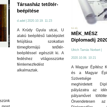
Társasház tetőtér-
beépítése
d.adel
|
2020.10.19. 11:23
hír díj
A Krúdy Gyula utcai, U
MÉK_MÉSZ
alakú beépítésű lakóépület
Diplomadíj 202
felújítása szokatlan
tömegformájú tetőtér-
Ulrich Tamás Norbert
|
beépítéssel egészült ki. A
2020.10.06. 10:21
fedéshez világosszürke
fémlemezfedést
A Magyar Építész 
alkalmaztak.
és a Magyar Épí
Szövetsége á
meghirdetett Dipl
pályázatra az id
pályaművet töltötte
szünk
Örvendetesen az
 most