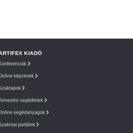
ARTIFEX KIADÓ
Konferenciák
Online képzések
Szaklapok
Tervezési segédletek
Online segédanyagok
Szakmai portálok