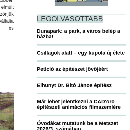
öbben
elmúlt
önjük
LEGOLVASOTTABB
állalta
st és
Dunapark: a park, a város belép a
házba!
Csillagok alatt – egy kupola új élete
Petíció az építészet jövőjéért
Elhunyt Dr. Bitó János építész
Már lehet jelentkezni a CAD'oro
építészeti animációs filmszemlére
Óvodákat mutatunk be a Metszet
2026/3. számában