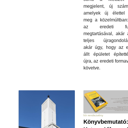
megjelent, új szám
amelyek új élettel 
meg a közelmúltban:
az eredeti fun
megtartásával, akár
teljes újragondolás
akár úgy, hogy az e
állt épületet épített
újra, az eredeti forma
követve.
hír rendezvény
Könyvbemutató