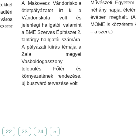
Művészeti Egyetem 
A Makovecz Vándoriskola
zekkel
néhány napja, életé
ötletpályázatot írt ki a
dtéri
évében meghalt. (A 
Vándoriskola volt és
város
MOME is közzétette 
jelenlegi hallgatói, valamint
szetet
– a szerk.)
a BME Szerves Építészet 2.
tantárgy hallgatói számára.
A pályázati kiírás témája a
Zala megyei
Vasboldogasszony
település Főtér és
környezetének rendezése,
új buszváró tervezése volt.
22
23
24
»