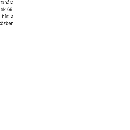
tanára
nek 69.
hírt a
közben