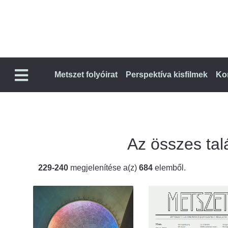
Metszet folyóirat
Perspektíva kisfilmek
Ko
Az összes talá
229-240
megjelenítése a(z)
684
elemből.