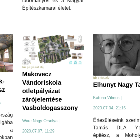
tudományos és a Magyar
Építészkamarai életet.
hír pályázat díj
Makovecz
hír exkluzív
k-
Vándoriskola
Elhunyt Nagy 
sz
ötletpályázat
Katona Vilmos
|
zárójelentése –
5
Vasboldogasszony
2020.07.04. 21:15
szág
Értesüléseink szeri
Ware-Nagy Orsolya
|
gába
Tamás DLA Ybl-
ol a
2020.07.07. 11:29
építész, a Mohol
kban