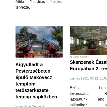
Attila Ybl-díjas építész
tervezte.
épületek exkluzív
hír épületek
Skanzenek Észa
Kigyulladt a
Európában 2. ré
Pesterzsébeten
épülő Makovecz-
szikrisz
|
2020.08.12. 20:0
templom
Ezúttal Lettor
tetőszerkezete
fővárosába, Ri
tegnap napközben
látogatunk, ah
tallinnihoz so
Ware-Nagy Orsolya
|