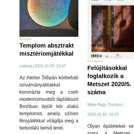
épületek
Templom absztrakt
misztériomjátékkal
hír exkluzív
sebesp
|
2020.10.20. 10:47
Felújításokkal
foglalkozik a
Az Atelier Štěpán körbefutó
Metszet 2020/5.
szivárványablakkal
száma
koronázta meg a cseh
modernizmusból táplálkozó
Ware-Nagy Orsolya
|
Brnóban épült kör alakú
templomot, amely színes
2020.10.19. 14:27
fényjátékkal világítja meg a
Olyan épületeket ve
betonfalú belső teret.
sorra a Metszet