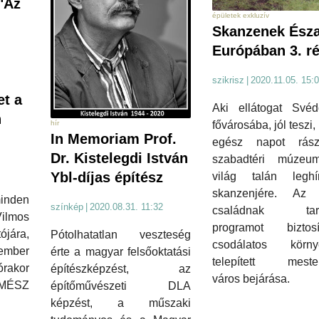
"Az
épületek exkluzív
Skanzenek Észa
Európában 3. r
szikrisz
|
2020.11.05. 15:
t a
Aki ellátogat Svéd
n
fővárosába, jól teszi,
hír
In Memoriam Prof.
egész napot rás
Dr. Kistelegdi István
szabadtéri múzeu
Ybl-díjas építész
világ talán leghí
skanzenjére. Az
minden
színkép
|
2020.08.31. 11:32
családnak tart
ilmos
programot bizto
jára,
Pótolhatatlan veszteség
csodálatos körny
ember
érte a magyar felsőoktatási
telepített meste
akor
építészképzést, az
város bejárása.
MÉSZ
építőművészeti DLA
képzést, a műszaki