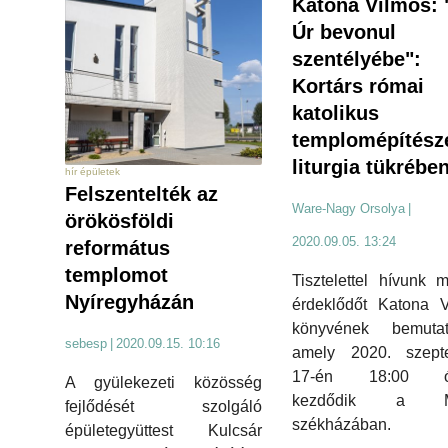
Katona Vilmos: 
Úr bevonul
szentélyébe":
Kortárs római
katolikus
templomépítésze
liturgia tükrébe
hír épületek
Felszentelték az
Ware-Nagy Orsolya
|
örökösföldi
2020.09.05. 13:24
református
templomot
Tisztelettel hívunk 
Nyíregyházán
érdeklődőt Katona V
könyvének bemutató
sebesp
|
2020.09.15. 10:16
amely 2020. szept
17-én 18:00 ór
A gyülekezeti közösség
kezdődik a 
fejlődését szolgáló
székházában.
épületegyüttest Kulcsár