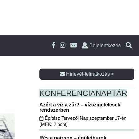
Bejelentkezés
Hírlevél-feliratkozás >
KONFERENCIA
NAPTÁR
Azért a víz a zűr? – vízszigetelések
rendszerben
Építész Tervezői Nap szeptember 17-én
(MÉK: 2 pont)
Rés a pajzson – épületburok