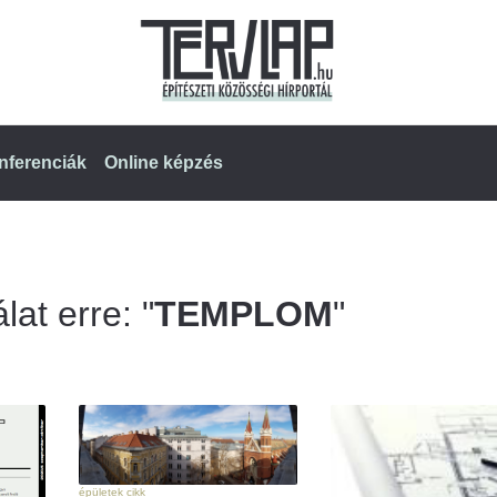
nferenciák
Online képzés
lat erre: "
TEMPLOM
"
épületek cikk