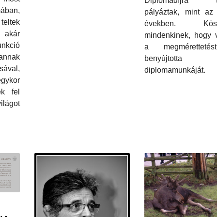
Diplomadíjra t
ában,
pályáztak, mint az 
teltek
években. Kösz
 akár
mindenkinek, hogy v
kció
a megméretteté
 annak
benyújtotta
ával,
diplomamunkáját.
gykor
ék fel
világot
: