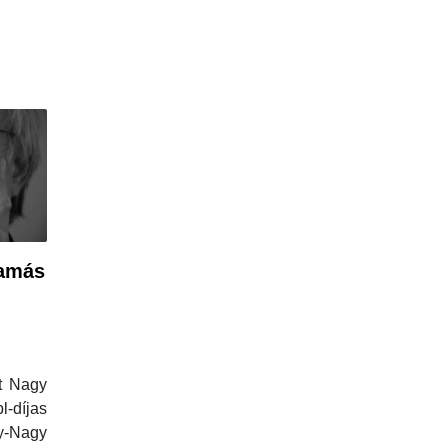
Tamás
nt Nagy
díjas
y-Nagy