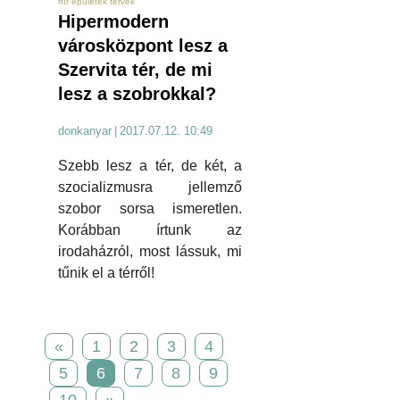
hír épületek tervek
Hipermodern
városközpont lesz a
Szervita tér, de mi
lesz a szobrokkal?
donkanyar
|
2017.07.12. 10:49
Szebb lesz a tér, de két, a
szocializmusra jellemző
szobor sorsa ismeretlen.
Korábban írtunk az
irodaházról, most lássuk, mi
tűnik el a térről!
«
1
2
3
4
5
6
7
8
9