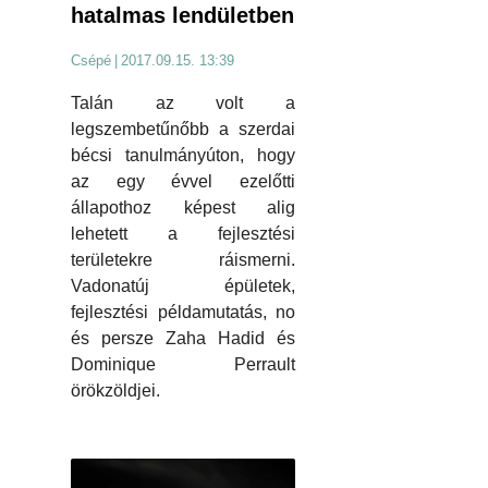
hatalmas lendületben
Csépé
|
2017.09.15. 13:39
Talán az volt a
legszembetűnőbb a szerdai
bécsi tanulmányúton, hogy
az egy évvel ezelőtti
állapothoz képest alig
lehetett a fejlesztési
területekre ráismerni.
Vadonatúj épületek,
fejlesztési példamutatás, no
és persze Zaha Hadid és
Dominique Perrault
örökzöldjei.