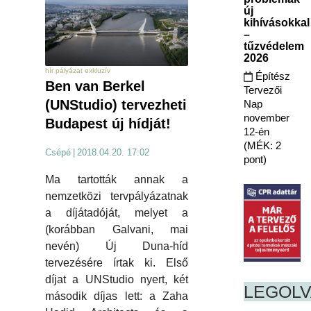
új
kihívásokkal
–
tűzvédelem
2026
hír pályázat exkluzív
Építész
Ben van Berkel
Tervezői
(UNStudio) tervezheti
Nap
november
Budapest új hídját!
12-én
(MÉK: 2
Csépé
|
2018.04.20. 17:02
pont)
Ma tartották annak a
nemzetközi tervpályázatnak
a díjátadóját, melyet a
(korábban Galvani, mai
nevén) Új Duna-híd
tervezésére írtak ki. Első
díjat a UNStudio nyert, két
LEGOL
második díjas lett: a Zaha