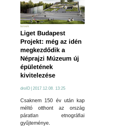
tervek
Liget Budapest
Projekt: még az idén
megkezdődik a
Néprajzi Múzeum új
épületének
kivitelezése
droID
|
2017.12.08. 13:25
Csaknem 150 év után kap
méltó otthont az ország
páratlan etnográfiai
gyűjteménye.