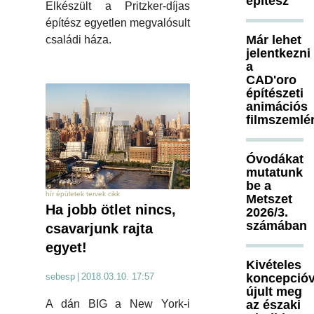
építész
Elkészült a Pritzker-díjas
építész egyetlen megvalósult
Már lehet
családi háza.
jelentkezni
a
CAD'oro
építészeti
animációs
filmszemlé
Óvodákat
mutatunk
be a
hír épületek tervek cikk
Metszet
Ha jobb ötlet nincs,
2026/3.
számában
csavarjunk rajta
egyet!
Kivételes
koncepcióv
sebesp
|
2018.03.10. 17:57
újult meg
az északi
A dán BIG a New York-i