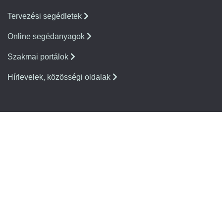
Tervezési segédletek
Online segédanyagok
Szakmai portálok
Hírlevelek, közösségi oldalak