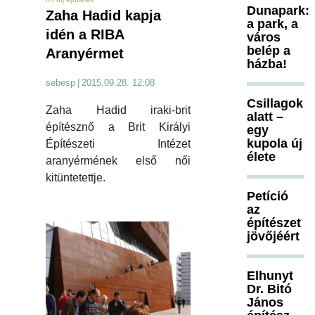
Dunapark:
Zaha Hadid kapja
a park, a
idén a RIBA
város
belép a
Aranyérmet
házba!
sebesp
|
2015.09.28. 12:08
Csillagok
Zaha Hadid iraki-brit
alatt –
építésznő a Brit Királyi
egy
kupola új
Építészeti Intézet
élete
aranyérmének első női
kitüntetettje.
Petíció
az
építészet
jövőjéért
Elhunyt
Dr. Bitó
János