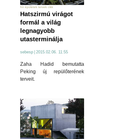
hír épületek tervek cikk
Hatszirmú virágot
formál a világ
legnagyobb
utasterminálja
sebesp
|
2015.02.06. 11:55
Zaha Hadid bemutatta
Peking új repülőterének
terveit.