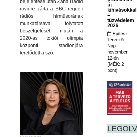
bejelentése után Zaha Hadid
új
rövidre zárta a BBC reggeli
kihívásokkal
–
rádiós hírműsorának
tűzvédelem
munkatársával folytatott
2026
beszélgetését, miután a
Építész
2020-as tokiói olimpia
Tervezői
központi stadionjára
Nap
november
terelődött a szó.
12-én
(MÉK: 2
pont)
LEGOL
hír díj épületek