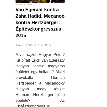
hír rendezvény
Van Egeraat kontra
Zaha Hadid, Mecanoo
kontra Hertzberger:
Építészkongresszus
2015
Timon
|
2015.03.10. 09:39
Mivel rajzol Magyar Péter?
Kit bírált Erick van Egeraat?
Hogyan tervez magyaros
épületet egy holland? Mivel
provokálta Herman
Hertzberger a Mecanoo-t?
Hogyan megy tönkre
Herman Hertzberger több
épülete? Az
Építészkongresszus