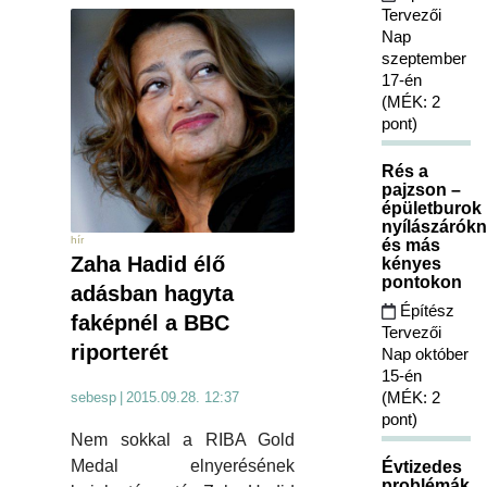
Tervezői
Nap
szeptember
17-én
(MÉK: 2
pont)
Rés a
pajzson –
épületburok
nyílászárókn
hír
és más
Zaha Hadid élő
kényes
pontokon
adásban hagyta
Építész
faképnél a BBC
Tervezői
riporterét
Nap október
15-én
(MÉK: 2
sebesp
|
2015.09.28. 12:37
pont)
Nem sokkal a RIBA Gold
Medal elnyerésének
Évtizedes
problémák