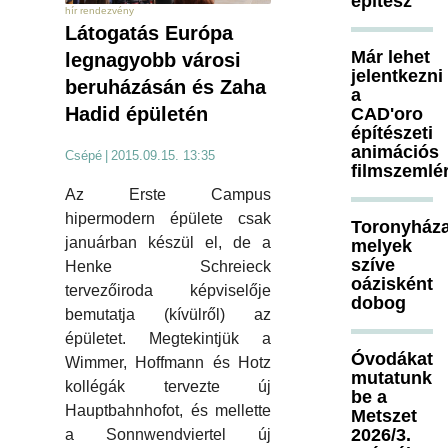
építész
hír rendezvény
Látogatás Európa
Már lehet
legnagyobb városi
jelentkezni
beruházásán és Zaha
a
Hadid épületén
CAD'oro
építészeti
animációs
Csépé
|
2015.09.15. 13:35
filmszemlé
Az Erste Campus
hipermodern épülete csak
Toronyháza
januárban készül el, de a
melyek
szíve
Henke Schreieck
oázisként
tervezőiroda képviselője
dobog
bemutatja (kívülről) az
épületet. Megtekintjük a
Óvodákat
Wimmer, Hoffmann és Hotz
mutatunk
kollégák tervezte új
be a
Hauptbahnhofot, és mellette
Metszet
2026/3.
a Sonnwendviertel új