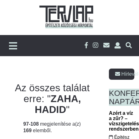
Hírlevél
Az összes találat
KONFE
erre: "
ZAHA,
NAPTÁ
HADID
"
Azért a víz
a zűr? –
vízszigetelé
97-108
megjelenítése a(z)
rendszerbe
169
elemből.
Építész