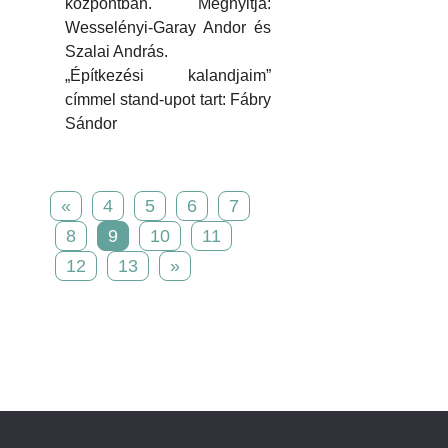
központban. Megnyitja:
Wesselényi-Garay Andor és
Szalai András.
„Építkezési kalandjaim”
címmel stand-upot tart: Fábry
Sándor
«
4
5
6
7
8
9
10
11
12
13
»