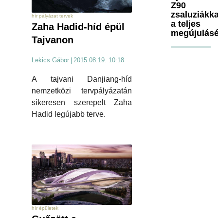
Z90
zsaluziákka
hír pályázat tervek
a teljes
Zaha Hadid-híd épül
megújulásé
Tajvanon
Lekics Gábor
|
2015.08.19. 10:18
A tajvani Danjiang-híd
nemzetközi tervpályázatán
sikeresen szerepelt Zaha
Hadid legújabb terve.
hír épületek