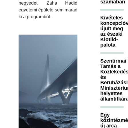
számában
negyedet. Zaha Hadid
egyetemi épülete sem marad
ki a programból.
Kivételes
koncepcióv
újult meg
az északi
Klotild-
palota
Szentirmai
Tamás a
Közlekedés
és
Beruházási
Minisztéri
helyettes
államtitkár
Egy
közintézm
új arca –