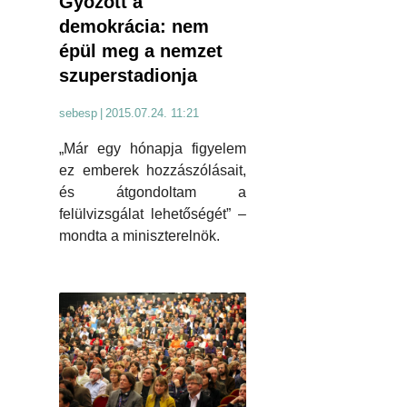
Győzött a
demokrácia: nem
épül meg a nemzet
szuperstadionja
sebesp
|
2015.07.24. 11:21
„Már egy hónapja figyelem
ez emberek hozzászólásait,
és átgondoltam a
felülvizsgálat lehetőségét” –
mondta a miniszterelnök.