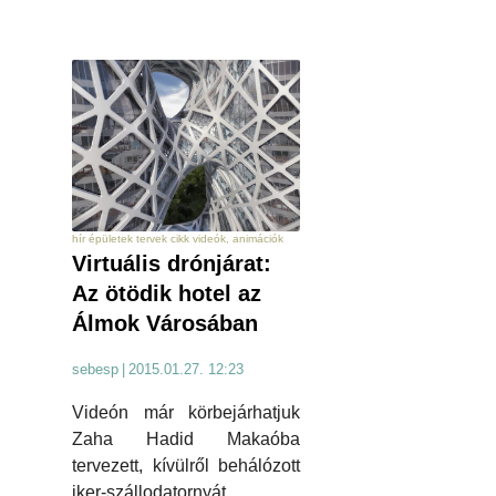
hír épületek tervek cikk videók, animációk
Virtuális drónjárat:
Az ötödik hotel az
Álmok Városában
sebesp
|
2015.01.27. 12:23
Videón már körbejárhatjuk
Zaha Hadid Makaóba
tervezett, kívülről behálózott
iker-szállodatornyát.