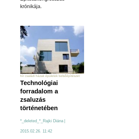
krónikája.
hír családi házak épületek belsőépítészet
Technológiai
forradalom a
zsaluzás
történetében
*_deleted_*_Rajki Diána
|
2015.02.26. 11:42