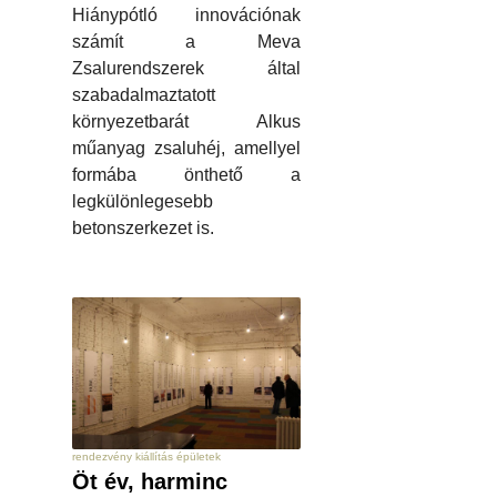
Hiánypótló innovációnak
számít a Meva
Zsalurendszerek által
szabadalmaztatott
környezetbarát Alkus
műanyag zsaluhéj, amellyel
formába önthető a
legkülönlegesebb
betonszerkezet is.
rendezvény kiállítás épületek
Öt év, harminc