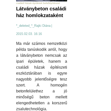
családi házak épületek belsőépítészet
Látványbeton családi
ház homlokzataként
*_deleted_*_Rajki Diána
|
2015.02.03. 16:16
Ma már számos nemzetközi
példa tanúskodik arról, hogy
a látványbeton nemcsak az
ipari épületek, hanem a
családi házak építészeti
eszköztárában is egyre
nagyobb jelentőségre tesz
szert. A homogén
betonfelülethez a jó
minőségű beton mellett
elengedhetetlen a korszerű
zsalutechnológia.