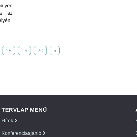
ilyen
ma az
lyén.
18
19
20
»
TERVLAP MENÜ
Hírek
Konferenciaajánló