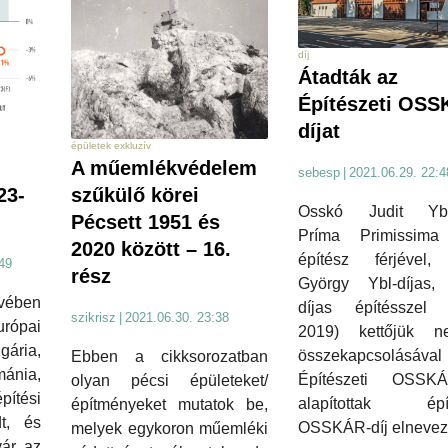
díj
Átadták az
Építészeti OSS
díjat
épületek exkluzív
A műemlékvédelem
sebesp
|
2021.06.29. 22:4
23-
szűkülő körei
Osskó Judit Ybl-
Pécsett 1951 és
Príma Primissima
2020 között – 16.
építész férjével,
49
rész
György Ybl-díjas,
évében
díjas építésszel 
szikrisz
|
2021.06.30. 23:38
urópai
2019) kettőjük n
ária,
összekapcsolásával
Ebben a cikksorozatban
ánia,
Építészeti OSSKÁR
olyan pécsi épületeket/
pítési
alapítottak épít
építményeket mutatok be,
t, és
OSSKÁR-díj elnevez
melyek egykoron műemléki
vár az