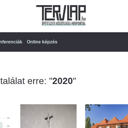
nferenciák
Online képzés
alálat erre: "
2020
"