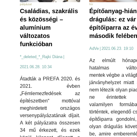
pályázat
hír
Családias, szakrális
Építőanyag-hián
és közösségi –
drágulás: ez vár
alumínium
építőiparra az é
változatos
második felébe
funkcióban
AdVe
|
2021.06.23. 19:10
*_deleted_*_Rajki Diána
|
Az elmúlt hónap
2021.06.28. 10:34
hatalmas változ
mentek végbe a világ
Átadták a PREFA 2020. és
járványhelyzet miatt 
2021. évben
nem létezik olyan piac
„Fémlemezfedések az
ne érintettek v
építészetben“ mottóval
valamilyen formá
meghirdetett országos
történtek, elegendő c
versenypályázatának díjait.
építőiparra gondolni
A két pályázatra összesen
olyan drágulás követ
34 mű érkezett, és ezek
be, amire emberemlé