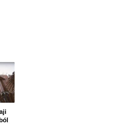
aji
ából