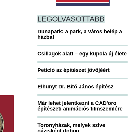
LEGOLVASOTTABB
Dunapark: a park, a város belép a
házba!
Csillagok alatt – egy kupola új élete
Petíció az építészet jövőjéért
Elhunyt Dr. Bitó János építész
Már lehet jelentkezni a CAD'oro
építészeti animációs filmszemlére
Toronyházak, melyek szíve
oázisként dobog