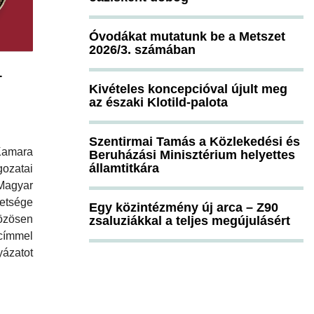
Óvodákat mutatunk be a Metszet
2026/3. számában
1
Kivételes koncepcióval újult meg
az északi Klotild-palota
Szentirmai Tamás a Közlekedési és
Kamara
Beruházási Minisztérium helyettes
államtitkára
zatai
agyar
etsége
Egy közintézmény új arca – Z90
ösen
zsaluziákkal a teljes megújulásért
címmel
ázatot