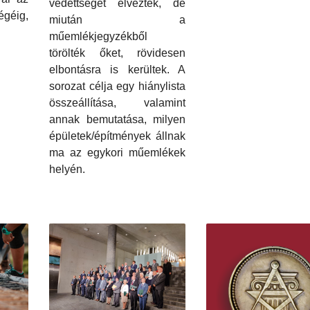
védettséget élveztek, de
éig,
miután a
műemlékjegyzékből
törölték őket, rövidesen
elbontásra is kerültek. A
sorozat célja egy hiánylista
összeállítása, valamint
annak bemutatása, milyen
épületek/építmények állnak
ma az egykori műemlékek
helyén.