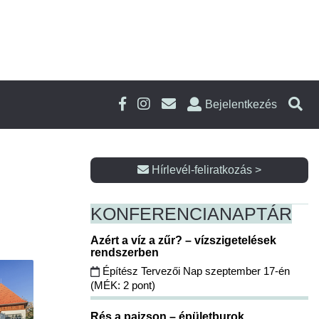
Bejelentkezés
Hírlevél-feliratkozás >
KONFERENCIA
NAPTÁR
Azért a víz a zűr? – vízszigetelések
rendszerben
Építész Tervezői Nap szeptember 17-én
(MÉK: 2 pont)
Rés a pajzson – épületburok