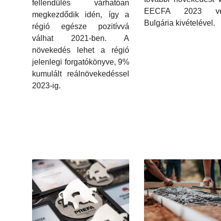
fellendülés várhatóan
EECFA 2023 vég
megkezdődik idén, így a
Bulgária kivételével.
régió egésze pozitívvá
válhat 2021-ben. A
növekedés lehet a régió
jelenlegi forgatókönyve, 9%
kumulált reálnövekedéssel
2023-ig.