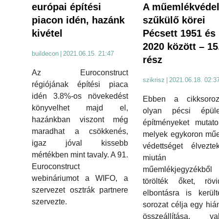
A műemlékvéde
európai építési
szűkülő körei
piacon idén, hazánk
Pécsett 1951 és
kivétel
2020 között – 15
buildecon
|
2021.06.15. 21:47
rész
Az Euroconstruct
szikrisz
|
2021.06.18. 02:3
régiójának építési piaca
idén 3.8%-os növekedést
Ebben a cikksoroz
könyvelhet majd el,
olyan pécsi épület
hazánkban viszont még
építményeket mutato
maradhat a csökkenés,
melyek egykoron műe
igaz jóval kissebb
védettséget élvezte
mértékben mint tavaly. A 91.
miután
Euroconstruct
műemlékjegyzékből
webináriumot a WIFO, a
törölték őket, rövi
szervezet osztrák partnere
elbontásra is kerül
szervezte.
sorozat célja egy hián
összeállítása, val