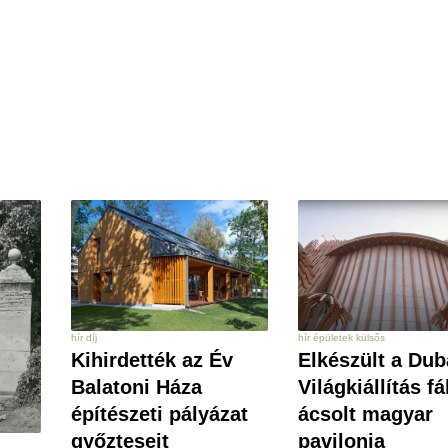
hír épületek külsős
hír díj
Elkészült a Dub
Kihirdették az Év
Világkiállítás f
Balatoni Háza
ácsolt magyar
építészeti pályázat
pavilonja
győzteseit