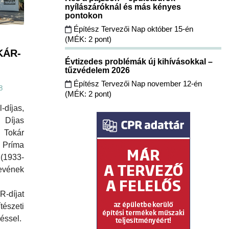
nyílászáróknál és más kényes
pontokon
Építész Tervezői Nap október 15-én
(MÉK: 2 pont)
KÁR-
Évtizedes problémák új kihívásokkal –
tűzvédelem 2026
Építész Tervezői Nap november 12-én
8
(MÉK: 2 pont)
díjas,
 Díjas
 Tokár
 Príma
(1933-
evének
-díjat
észeti
éssel.