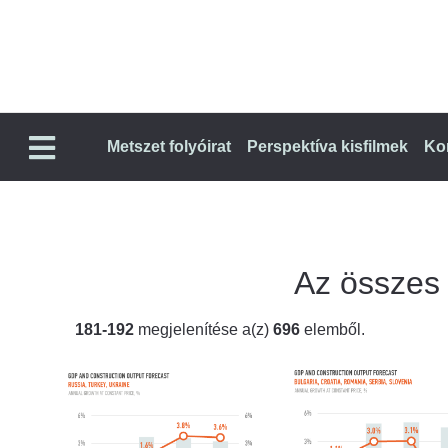
Metszet folyóirat
Perspektíva kisfilmek
Ko
Az összes t
181-192
megjelenítése a(z)
696
elemből.