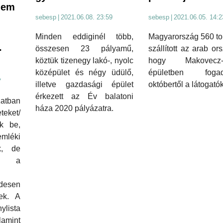
lem
sebesp
|
2021.06.05. 14:2
sebesp
|
2021.06.08. 23:59
Magyarország 560 to
Minden eddiginél több,
.
szállított az arab or
összesen 23 pályamű,
hogy Makovecz-s
köztük tizenegy lakó-, nyolc
épületben fogad
középület és négy üdülő,
7
októbertől a látogatók
illetve gazdasági épület
érkezett az Év balatoni
atban
háza 2020 pályázatra.
eket/
k be,
mléki
k, de
 a
desen
tek. A
ylista
amint