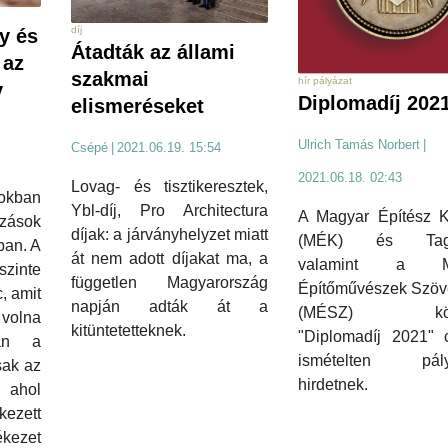
díj
y és
Átadták az állami
 az
szakmai
hír pályázat
v
Diplomadíj 202
elismeréseket
n
Ulrich Tamás Norbert
|
Csépé
|
2021.06.19. 15:54
2021.06.18. 02:43
Lovag- és tisztikeresztek,
okban
Ybl-díj, Pro Architectura
A Magyar Építész 
ások
díjak: a járványhelyzet miatt
(MÉK) és Tago
ban. A
át nem adott díjakat ma, a
valamint a M
szinte
független Magyarország
Építőművészek Szöv
, amit
napján adták át a
(MÉSZ) köz
olna
kitüntetetteknek.
"Diplomadíj 2021" 
ban a
ismételten pály
sak az
hirdetnek.
, ahol
kezett
kezet