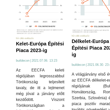
hír cikk exkluzív
hír cikk exkluzív
Délkelet-Európa
Kelet-Európa Építési
Építési Piaca 20
Piaca 2023-ig
ig
buildecon
|
2021.07.06. 13:23
buildecon
|
2021.06.30. 23:
Az EECFA keleti
A világjárvány első 
régiójában legrosszabbul
az EECFA délkelet-e
Törökország teljesített
régiójának (Bulg
tavaly, de itt a lejtmenet
Horvátország, Rom
még jóval a járvány előtt
Szerbia, Szlovénia) é
kezdődött. Viszont
piaca pozitív marad
Törökországban a
további növekedést 