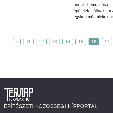
annak bemutatása, m
épületek állnak 
egykori műemlékek he
«
11
12
13
14
15
16
17
ÉPÍTÉSZETI KÖZÖSSÉGI HÍRPORTÁL