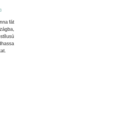
3
nna fát
szágba,
tílusú
hassa
at.