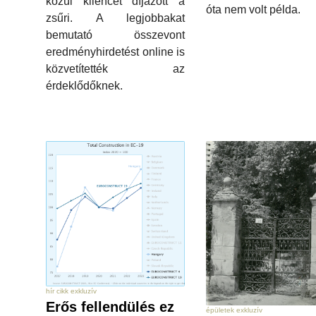
közül kilencet díjazott a
óta nem volt példa.
zsűri. A legjobbakat
bemutató összevont
eredményhirdetést online is
közvetítették az
érdeklődőknek.
hír cikk exkluzív
Erős fellendülés ez
épületek exkluzív