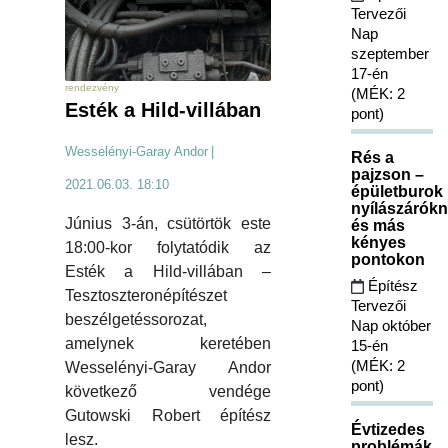
Tervezői
Nap
szeptember
17-én
rendezvény
(MÉK: 2
Esték a Hild-villában
pont)
Wesselényi-Garay Andor
|
Rés a
pajzson –
2021.06.03. 18:10
épületburok
nyílászárókn
Június 3-án, csütörtök este
és más
kényes
18:00-kor folytatódik az
pontokon
Esték a Hild-villában –
Építész
Tesztoszteronépítészet
Tervezői
beszélgetéssorozat,
Nap október
amelynek keretében
15-én
(MÉK: 2
Wesselényi-Garay Andor
pont)
következő vendége
Gutowski Robert építész
Évtizedes
lesz.
problémák