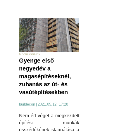
hír cikk exkluzív
Gyenge első
negyedév a
magasépítéseknél,
zuhanás az út- és
vasútépítésekben
buildecon
|
2021.05.12. 17:28
Nem ért véget a megkezdett
építési munkák
összértékének stagnálása a