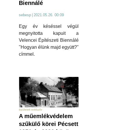
Biennálé
sebesp
|
2021.05.26. 00:09
Egy év késéssel végül
megnyitotta kapuit a
Velencei Építészeti Biennálé
"Hogyan élünk majd együtt?"
címmel.
épületek exkluzív
A műemlékvédelem
szűkülő körei Pécsett