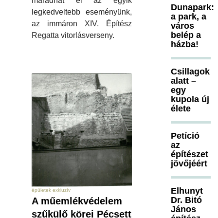
maradhat el az egyik
Dunapark:
legkedveltebb eseményünk,
a park, a
az immáron XIV. Építész
város
belép a
Regatta vitorlásverseny.
házba!
Csillagok
alatt –
egy
kupola új
élete
Petíció
az
építészet
jövőjéért
Elhunyt
épületek exkluzív
Dr. Bitó
A műemlékvédelem
János
szűkülő körei Pécsett