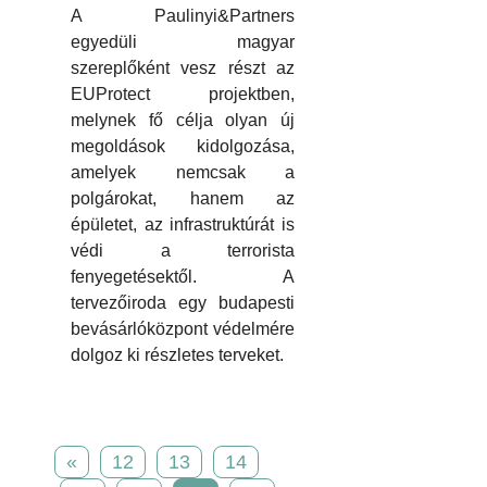
A Paulinyi&Partners
egyedüli magyar
szereplőként vesz részt az
EUProtect projektben,
melynek fő célja olyan új
megoldások kidolgozása,
amelyek nemcsak a
polgárokat, hanem az
épületet, az infrastruktúrát is
védi a terrorista
fenyegetésektől. A
tervezőiroda egy budapesti
bevásárlóközpont védelmére
dolgoz ki részletes terveket.
«
12
13
14