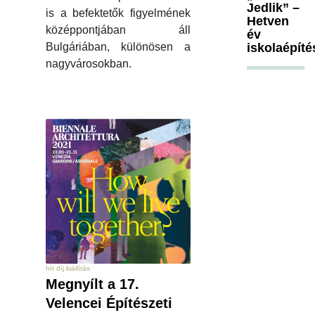
Jedlik” –
is a befektetők figyelmének
Hetven
középpontjában áll
év
iskolaépíté
Bulgáriában, különösen a
nagyvárosokban.
hír díj kiállítás
Megnyílt a 17.
Velencei Építészeti