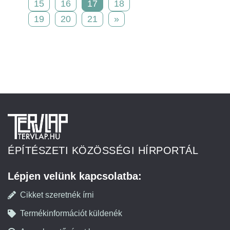
15
16
17
18
19
20
21
»
ÉPÍTÉSZETI KÖZÖSSÉGI HÍRPORTÁL
Lépjen velünk kapcsolatba:
Cikket szeretnék írni
Termékinformációt küldenék