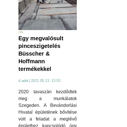
cikk
Egy megvalósult
pinceszigetelés
Büsscher &
Hoffmann
termékekkel
d.adel
|
2021.05.13. 13:53
2020 tavaszán kezdődtek
meg a munkálatok
Szegeden. A Bevándorlási
Hivatal épületének bővítése
volt a feladat a meglévő
épülethez kapcsolódó úgy