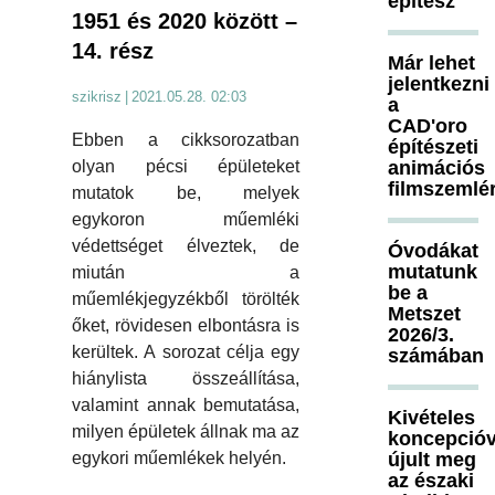
építész
1951 és 2020 között –
14. rész
Már lehet
jelentkezni
szikrisz
|
2021.05.28. 02:03
a
CAD'oro
Ebben a cikksorozatban
építészeti
animációs
olyan pécsi épületeket
filmszemlé
mutatok be, melyek
egykoron műemléki
védettséget élveztek, de
Óvodákat
mutatunk
miután a
be a
műemlékjegyzékből törölték
Metszet
őket, rövidesen elbontásra is
2026/3.
kerültek. A sorozat célja egy
számában
hiánylista összeállítása,
valamint annak bemutatása,
Kivételes
milyen épületek állnak ma az
koncepcióv
újult meg
egykori műemlékek helyén.
az északi