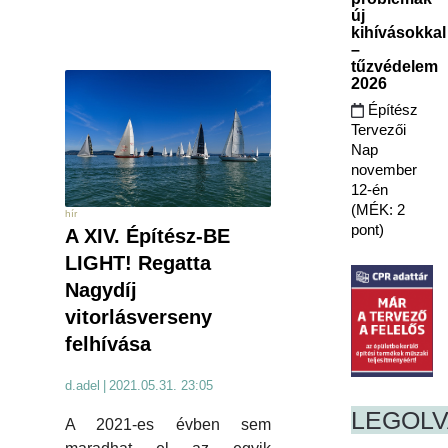
új
kihívásokkal
–
tűzvédelem
2026
Építész
Tervezői
Nap
november
12-én
(MÉK: 2
hír
pont)
A XIV. Építész-BE
LIGHT! Regatta
Nagydíj
vitorlásverseny
felhívása
d.adel
|
2021.05.31. 23:05
LEGOL
A 2021-es évben sem