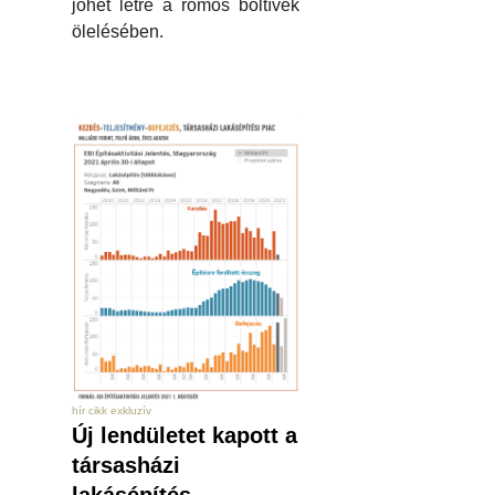
jöhet létre a romos boltívek
ölelésében.
hír cikk exkluzív
Új lendületet kapott a
társasházi