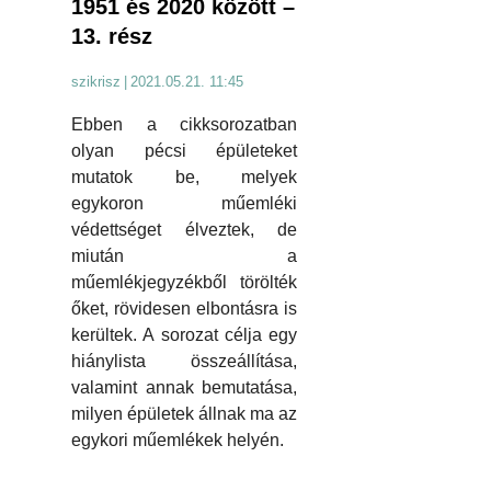
1951 és 2020 között –
13. rész
szikrisz
|
2021.05.21. 11:45
Ebben a cikksorozatban
olyan pécsi épületeket
mutatok be, melyek
egykoron műemléki
védettséget élveztek, de
miután a
műemlékjegyzékből törölték
őket, rövidesen elbontásra is
kerültek. A sorozat célja egy
hiánylista összeállítása,
valamint annak bemutatása,
milyen épületek állnak ma az
egykori műemlékek helyén.