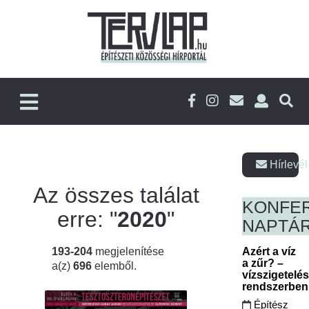
Hírlevél
Az összes találat
KONFE
erre: "
2020
"
NAPTÁ
193-204
megjelenítése
Azért a víz
a zűr? –
a(z)
696
elemből.
vízszigetelé
rendszerbe
Építész