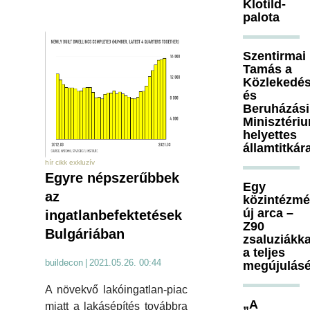
Klotild-
palota
Szentirmai
Tamás a
Közlekedés
és
Beruházási
Minisztéri
helyettes
államtitkár
hír cikk exkluzív
Egyre népszerűbbek
Egy
az
közintézm
új arca –
ingatlanbefektetések
Z90
Bulgáriában
zsaluziákka
a teljes
buildecon
|
2021.05.26. 00:44
megújulásé
A növekvő lakóingatlan-piac
„A
miatt a lakásépítés továbbra