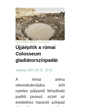
hír épületek videók, animációk
Újjáépítik a római
Colosseum
gladiátorszínpadát
sebesp
|
2021.05.21. 10:51
A római aréna
rekonstrukciójára kiírt
nyertes pályamű felnyitható
padlót javasol, ezzel az
eredetihez hasonló színpad