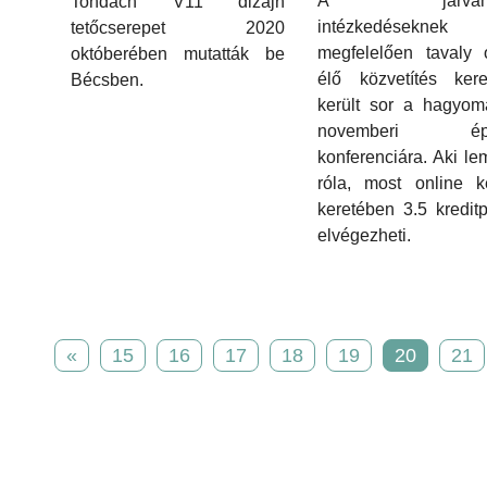
A járványü
Tondach V11 dizájn
intézkedéseknek
tetőcserepet 2020
megfelelően tavaly 
októberében mutatták be
élő közvetítés kere
Bécsben.
került sor a hagyom
novemberi éps
konferenciára. Aki le
róla, most online k
keretében 3.5 kreditp
elvégezheti.
«
15
16
17
18
19
20
21