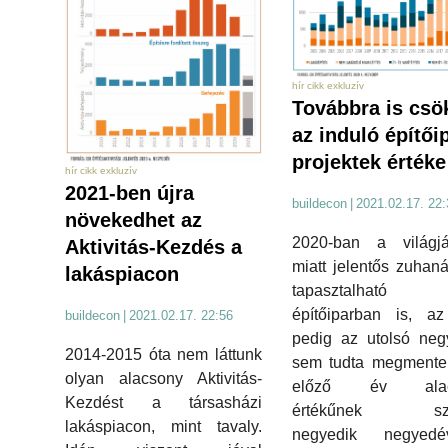
hír cikk exkluzív
Továbbra is csö
az induló építői
projektek értéke
hír cikk exkluzív
2021-ben újra
buildecon
|
2021.02.17. 22:
növekedhet az
2020-ban a világjá
Aktivitás-Kezdés a
miatt jelentős zuhaná
lakáspiacon
tapasztalhat
építőiparban is, az
buildecon
|
2021.02.17. 22:56
pedig az utolsó neg
2014-2015 óta nem láttunk
sem tudta megmenten
olyan alacsony Aktivitás-
előző év alac
Kezdést a társasházi
értékűnek szá
lakáspiacon, mint tavaly.
negyedik negyedé