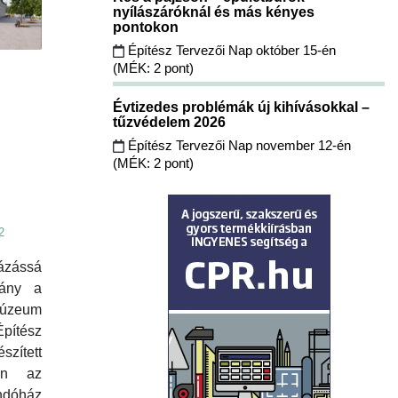
nyílászáróknál és más kényes
pontokon
Építész Tervezői Nap október 15-én
(MÉK: 2 pont)
Évtizedes problémák új kihívásokkal –
tűzvédelem 2026
Építész Tervezői Nap november 12-én
(MÉK: 2 pont)
2
zássá
mány a
úzeum
pítész
zített
ján az
indóház