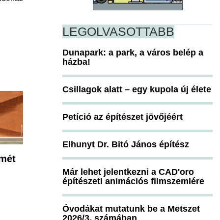
LEGOLVASOTTABB
Dunapark: a park, a város belép a
házba!
Csillagok alatt – egy kupola új élete
Petíció az építészet jövőjéért
Elhunyt Dr. Bitó János építész
smét
Már lehet jelentkezni a CAD'oro
építészeti animációs filmszemlére
Óvodákat mutatunk be a Metszet
2026/3. számában