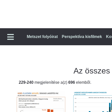
Metszet folyóirat
Perspektíva kisfilmek
Ko
Az összes t
229-240
megjelenítése a(z)
696
elemből.