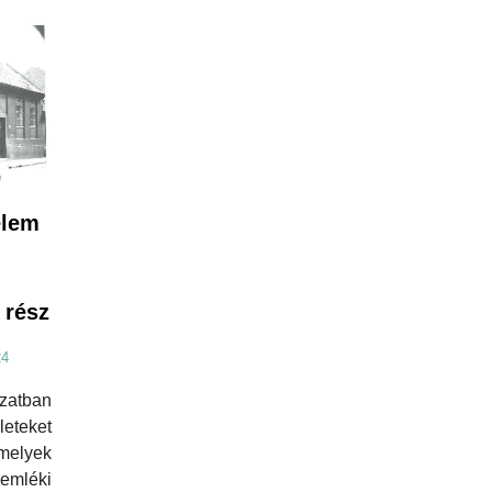
elem
 rész
24
zatban
eteket
elyek
mléki