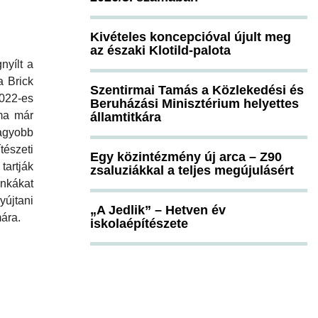
Kivételes koncepcióval újult meg
az északi Klotild-palota
yílt a
a Brick
Szentirmai Tamás a Közlekedési és
22-es
Beruházási Minisztérium helyettes
 ma már
államtitkára
agyobb
észeti
Egy közintézmény új arca – Z90
artják
zsaluziákkal a teljes megújulásért
nkákat
yújtani
„A Jedlik” – Hetven év
ára.
iskolaépítészete