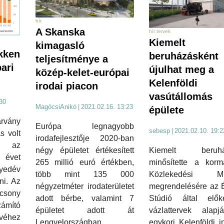
hír
A Skanska
hír tervek
Kiemelt
kimagasló
kken
beruházásként
teljesítménye a
pari
újulhat meg a
közép-kelet-európai
Kelenföldi
irodai piacon
vasútállomás
30
MagócsiAnikó
|
2021.02.16. 13:23
épülete
rvány
Európa legnagyobb
sebesp
|
2021.02.10. 19:2
s volt
irodafejlesztője 2020-ban
ó az
Kiemelt beruhá
négy épületet értékesített
 évet
minősítette a kor
265 millió euró értékben,
yedév
Közlekedési M
több mint 135 000
i. Az
megrendelésére az É
négyzetméter irodaterületet
sony
Stúdió által előkés
adott bérbe, valamint 7
mító
vázlattervek alap
épületet adott át
véhez
egykori Kelenföldi 
Lengyelországban,