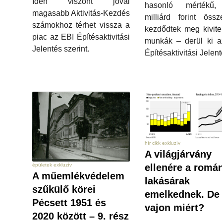
Idén viszont jóval
hasonló mértékű
magasabb Aktivitás-Kezdés
milliárd forint öss
számokhoz térhet vissza a
kezdődtek meg kivite
piac az EBI Építésaktivitási
munkák – derül ki a
Jelentés szerint.
Építésaktivitási Jelen
hír cikk exkluzív
A világjárvány
épületek exkluzív
ellenére a romá
A műemlékvédelem
lakásárak
szűkülő körei
emelkednek. De
Pécsett 1951 és
vajon miért?
2020 között – 9. rész