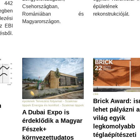
, 442
épületének
Csehországban,
zegben
rekonstrukcióját.
Romániában és
lezési
Magyarországon.
z EBI
tésből.
cikk
Brick Award: i
épületek Tervezési folyamat - Szakmai
n
tippek Energia és komfort - Szakmai tippek
lehet pályázni a
A Dubai Expo is
világ egyik
érdeklődik a Magyar
legkomolyabb
Fészek+
téglaépítészeti
környezettudatos