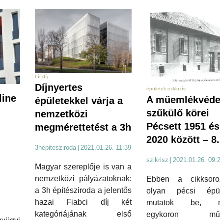
hír díj
Díjnyertes
épületek exkluzív
line
A műemlékvéd
épületekkel várja a
szűkülő körei
nemzetközi
Pécsett 1951 és
megmérettetést a 3h
i
2020 között – 8.
3hepitesziroda
|
2021.01.26. 11:39
szikrisz
|
2021.01.26. 09:
Magyar szereplője is van a
nemzetközi pályázatoknak:
Ebben a cikksoro
a 3h építésziroda a jelentős
olyan pécsi épül
hazai Fiabci díj két
mutatok be, m
kategóriájának első
egykoron műe