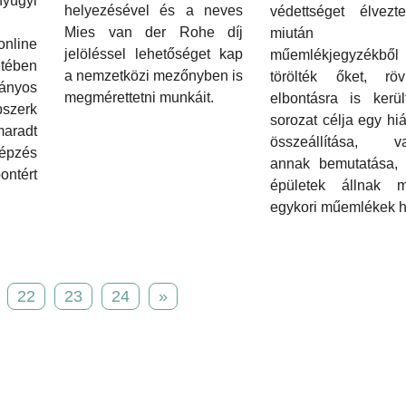
gyi
helyezésével és a neves
védettséget élvezt
Mies van der Rohe díj
miután
online
jelöléssel lehetőséget kap
műemlékjegyzékből
tében
a nemzetközi mezőnyben is
törölték őket, röv
ányos
megmérettetni munkáit.
elbontásra is kerül
zerk
sorozat célja egy hiá
maradt
összeállítása, va
épzés
annak bemutatása, 
ontért
épületek állnak
egykori műemlékek h
22
23
24
»