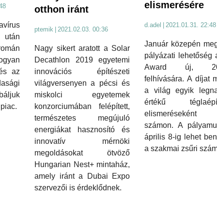
elismerésére
48
otthon iránt
vírus
d.adel
|
2021.01.31. 22:48
ptemik
|
2021.02.03. 00:36
után
Január közepén megn
Nagy sikert aratott a Solar
román
pályázati lehetőség 
Decathlon 2019 egyetemi
ogyan
Award új, 20
innovációs építészeti
 és az
felhívására. A díjat
világversenyen a pécsi és
asági
a világ egyik legn
miskolci egyetemek
báljuk
értékű téglaépít
konzorciumában felépített,
 piac.
elismeréseként t
természetes megújuló
számon. A pályamu
energiákat hasznosító és
április 8-ig lehet ben
innovatív mérnöki
a szakmai zsűri szám
megoldásokat ötvöző
Hungarian Nest+ mintaház,
amely iránt a Dubai Expo
szervezői is érdeklődnek.