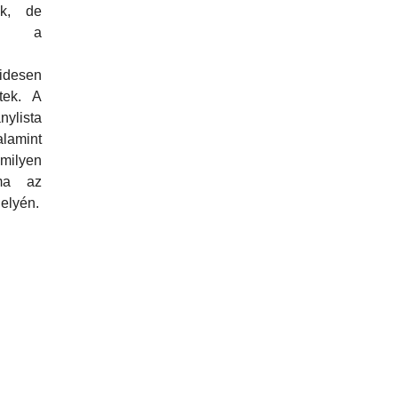
ek, de
 a
idesen
tek. A
nylista
lamint
milyen
 ma az
elyén.