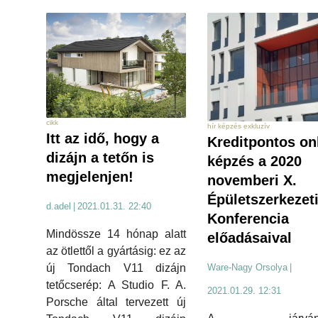
cikk
hír képzés exkluzív
Itt az idő, hogy a
Kreditpontos on
dizájn a tetőn is
képzés a 2020
megjelenjen!
novemberi X.
Épületszerkezet
d.adel
|
2021.01.31. 22:40
Konferencia
Mindössze 14 hónap alatt
előadásaival
az ötlettől a gyártásig: ez az
új Tondach V11 dizájn
Ware-Nagy Orsolya
|
tetőcserép: A Studio F. A.
2021.01.29. 12:31
Porsche által tervezett új