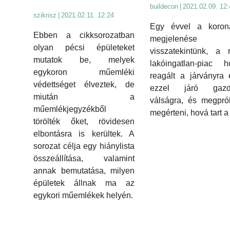
buildecon
|
2021.02.09. 12:
szikrisz
|
2021.02.11. 12:24
Egy évvel a korona
Ebben a cikksorozatban
megjelenése 
olyan pécsi épületeket
visszatekintünk, a 
mutatok be, melyek
lakóingatlan-piac h
egykoron műemléki
reagált a járványra
védettséget élveztek, de
ezzel járó gazd
miután a
válságra, és megpró
műemlékjegyzékből
megérteni, hová tart a
törölték őket, rövidesen
elbontásra is kerültek. A
sorozat célja egy hiánylista
összeállítása, valamint
annak bemutatása, milyen
épületek állnak ma az
egykori műemlékek helyén.