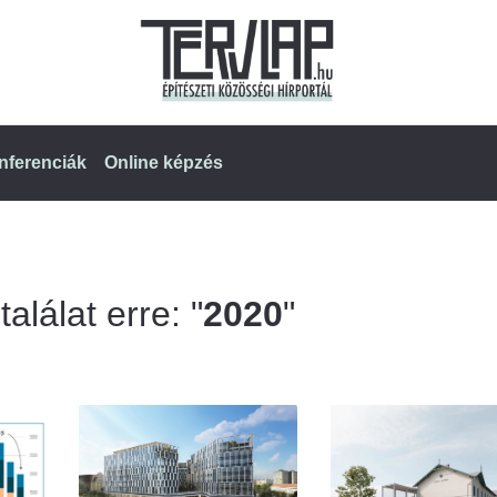
nferenciák
Online képzés
alálat erre: "
2020
"