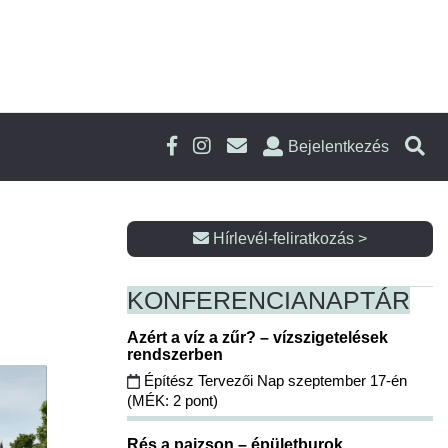
Bejelentkezés
Hírlevél-feliratkozás >
KONFERENCIA
NAPTÁR
Azért a víz a zűr? – vízszigetelések
rendszerben
Építész Tervezői Nap szeptember 17-én
(MÉK: 2 pont)
Rés a pajzson – épületburok