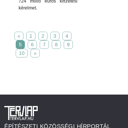
724 millió eurós kifizetési
kérelmet.
«
1
2
3
4
5
6
7
8
9
10
»
ÉPÍTÉSZETI KÖZÖSSÉGI HÍRPORTÁL