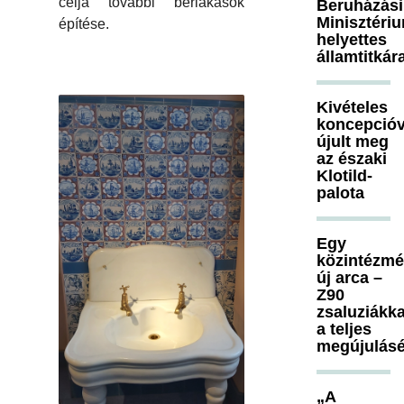
célja további bérlakások
Beruházási
Minisztéri
építése.
helyettes
államtitkár
Kivételes
koncepcióv
újult meg
az északi
Klotild-
palota
Egy
közintézm
új arca –
Z90
zsaluziákka
a teljes
megújulásé
„A