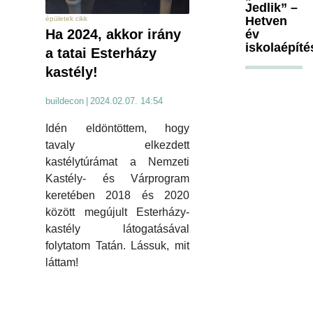
Jedlik” –
Hetven
épületek cikk
Ha 2024, akkor irány
év
iskolaépíté
a tatai Esterházy
kastély!
buildecon
|
2024.02.07. 14:54
Idén eldöntöttem, hogy
tavaly elkezdett
kastélytúrámat a Nemzeti
Kastély- és Várprogram
keretében 2018 és 2020
között megújult Esterházy-
kastély látogatásával
folytatom Tatán. Lássuk, mit
láttam!