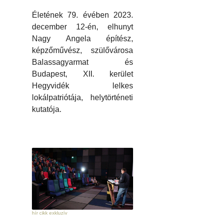
Életének 79. évében 2023.
december 12-én, elhunyt
Nagy Angela építész,
képzőművész, szülővárosa
Balassagyarmat és
Budapest, XII. kerület
Hegyvidék lelkes
lokálpatriótája, helytörténeti
kutatója.
hír cikk exkluzív