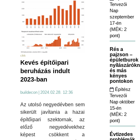
Tervezői
Nap
szeptember
17-én
(MÉK: 2
pont)
Rés a
pajzson –
cikk
épületburok
Kevés építőipari
nyílászárókn
beruházás indult
és más
kényes
2023-ban
pontokon
Építész
buildecon
|
2024.02.28. 12:36
Tervezői
Nap október
Az utolsó negyedévben sem
15-én
sikerült javítania a hazai
(MÉK: 2
építőipari szektornak, az
pont)
előző negyedévekhez
Évtizedes
képest csökkent a
problémák