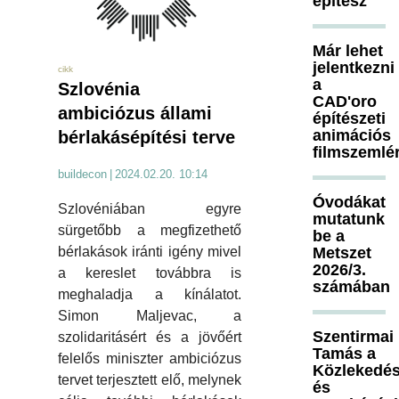
építész
Már lehet
jelentkezni
cikk
a
Szlovénia
CAD'oro
ambiciózus állami
építészeti
animációs
bérlakásépítési terve
filmszemlé
buildecon
|
2024.02.20. 10:14
Óvodákat
Szlovéniában egyre
mutatunk
sürgetőbb a megfizethető
be a
Metszet
bérlakások iránti igény mivel
2026/3.
a kereslet továbbra is
számában
meghaladja a kínálatot.
Simon Maljevac, a
Szentirmai
szolidaritásért és a jövőért
Tamás a
felelős miniszter ambiciózus
Közlekedés
tervet terjesztett elő, melynek
és