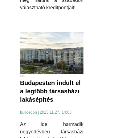
meg nálunk a szabadon
választható kreditpontjait!
cikk
Budapesten indult el
a legtöbb társasházi
lakásépítés
buildecon
|
2023.11.27. 14:03
Az idei harmadik
negyedévben társasházi