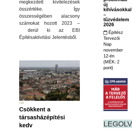
megkezdett kivitelezések
új
összértéke. Így
kihívásokkal
–
összességében alacsony
tűzvédelem
számokat hozott 2023 –
2026
derül ki az EBI
Építész
Építésaktivitási Jelentésből.
Tervezői
Nap
november
12-én
(MÉK: 2
pont)
cikk
Csökkent a
társasházépítési
LEGOL
kedv