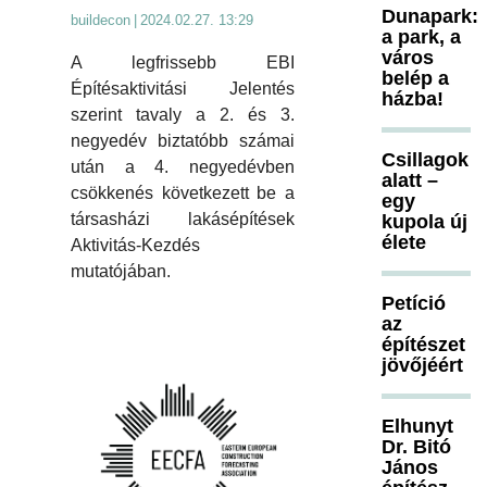
Dunapark:
buildecon
|
2024.02.27. 13:29
a park, a
város
A legfrissebb EBI
belép a
Építésaktivitási Jelentés
házba!
szerint tavaly a 2. és 3.
negyedév biztatóbb számai
Csillagok
után a 4. negyedévben
alatt –
csökkenés következett be a
egy
társasházi lakásépítések
kupola új
élete
Aktivitás-Kezdés
mutatójában.
Petíció
az
építészet
jövőjéért
Elhunyt
Dr. Bitó
János