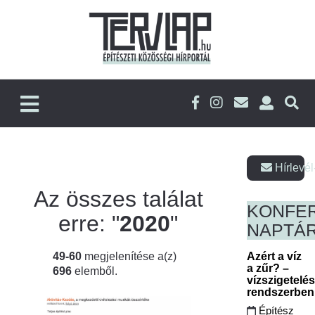
Hírlevél
Az összes találat
KONFE
erre: "
2020
"
NAPTÁ
49-60
megjelenítése a(z)
Azért a víz
a zűr? –
696
elemből.
vízszigetelé
rendszerbe
Építész