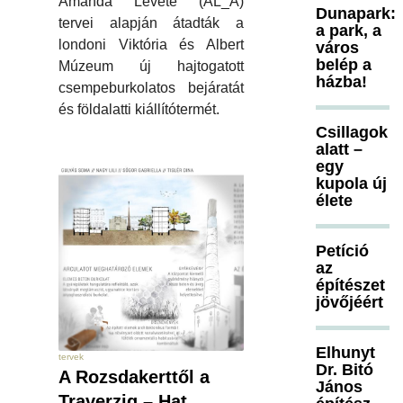
Amanda Levete (AL_A)
Dunapark:
tervei alapján átadták a
a park, a
londoni Viktória és Albert
város
belép a
Múzeum új hajtogatott
házba!
csempeburkolatos bejáratát
és földalatti kiállítótermét.
Csillagok
alatt –
egy
kupola új
élete
Petíció
az
építészet
jövőjéért
Elhunyt
tervek
Dr. Bitó
A Rozsdakerttől a
János
Traverzig – Hat