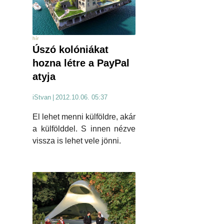
hír
Úszó kolóniákat
hozna létre a PayPal
atyja
iStvan
|
2012.10.06. 05:37
El lehet menni külföldre, akár
a külfölddel. S innen nézve
vissza is lehet vele jönni.