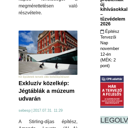
új
megmérettetésen való
kihívásokkal
részvételre.
–
tűzvédelem
2026
Építész
Tervezői
Nap
november
12-én
(MÉK: 2
pont)
hír épületek tervek cikk belsőépítészet
Exkluzív közelkép:
Jégtáblák a múzeum
udvarán
sebesp
|
2017.07.31. 11:29
LEGOL
A Stirling-díjas építész,