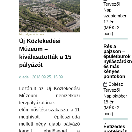
Tervezői
Nap
szeptember
17-én
(MÉK: 2
pont)
hír pályázat tervek
Új Közlekedési
Rés a
Múzeum –
pajzson –
kiválasztották a 15
épületburok
nyílászárókn
pályázót
és más
kényes
pontokon
d.adel
|
2018.09.25. 15:09
Építész
Lezárult az Új Közlekedési
Tervezői
Múzeum nemzetközi
Nap október
15-én
tervpályázatának
(MÉK: 2
előminősítési szakasza: a 11
pont)
meghívott építésziroda
mellett négy újabb pályázó
Évtizedes
kapott lehetőséget a
problémák