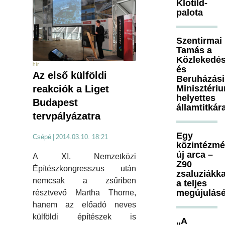
Klotild-
palota
Szentirmai
Tamás a
Közlekedés
hír
és
Az első külföldi
Beruházási
Minisztéri
reakciók a Liget
helyettes
Budapest
államtitkár
tervpályázatra
Egy
Csépé
|
2014.03.10. 18:21
közintézm
új arca –
A XI. Nemzetközi
Z90
Építészkongresszus után
zsaluziákka
nemcsak a zsűriben
a teljes
megújulásé
résztvevő Martha Thorne,
hanem az előadó neves
külföldi építészek is
„A