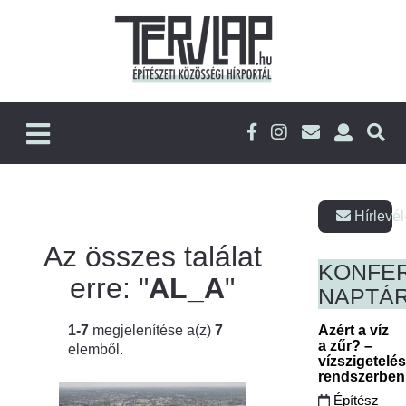
Hírlevél
Az összes találat
KONFE
erre: "
AL_A
"
NAPTÁ
1-7
megjelenítése a(z)
7
Azért a víz
a zűr? –
elemből.
vízszigetelé
rendszerbe
Építész