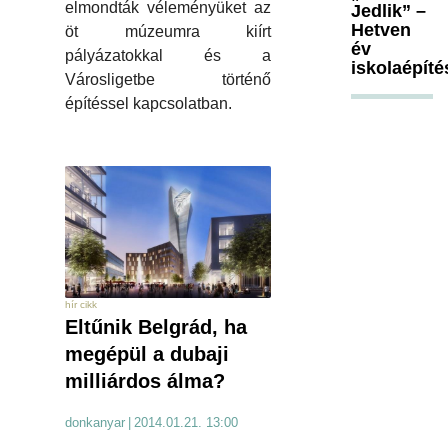
elmondták véleményüket az
Jedlik” –
Hetven
öt múzeumra kiírt
év
pályázatokkal és a
iskolaépíté
Városligetbe történő
építéssel kapcsolatban.
hír cikk
Eltűnik Belgrád, ha
megépül a dubaji
milliárdos álma?
donkanyar
|
2014.01.21. 13:00