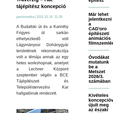
építész
tájépítész koncepció
Már lehet
pestimonika
|
2015.10.14. 11:26
jelentkezni
a
A Budafoki út és a Karinthy
CAD'oro
Frigyes út sarkán
építészeti
animációs
elhelyezkedő volt
filmszemlé
Lágymányosi Dohánygyár
területének rekonstrukciója
volt a témája annak az egy
Óvodákat
mutatunk
hetes workshopnak, amelyet
be a
a Lechner Központ
Metszet
szeptember végén a BCE
2026/3.
számában
Tájépítészeti és
Településtervezési Kar
hallgatóinak rendezett.
Kivételes
koncepcióv
újult meg
az északi