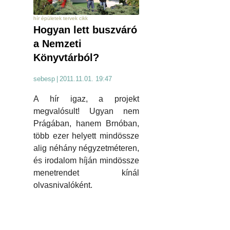
hír épületek tervek cikk
Hogyan lett buszváró
a Nemzeti
Könyvtárból?
sebesp
|
2011.11.01. 19:47
A hír igaz, a projekt
megvalósult! Ugyan nem
Prágában, hanem Brnóban,
több ezer helyett mindössze
alig néhány négyzetméteren,
és irodalom híján mindössze
menetrendet kínál
olvasnivalóként.