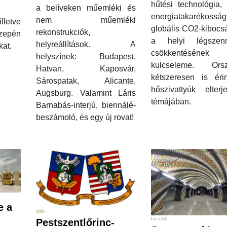
hűtési technológia,
a belíveken műemléki és
energiatakarékos
nem műemléki
lletve
globális CO2-kibocs
rekonstrukciók,
zepén
a helyi légszen
helyreállítások. A
at.
csökkentésének 
helyszínek: Budapest,
kulcseleme. Ors
Hatvan, Kaposvár,
kétszeresen is érin
Sárospatak, Alicante,
hőszivattyúk elterj
Augsburg. Valamint Láris
témájában.
Barnabás-interjú, biennálé-
beszámoló, és egy új rovat!
e a
cikk
hír cikk
Pestszentlőrinc-