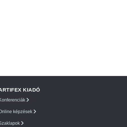
ARTIFEX KIADÓ
Konferenciák
Online képzések
Szaklapok