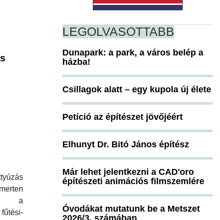
LEGOLVASOTTABB
Dunapark: a park, a város belép a
ás
házba!
Csillagok alatt – egy kupola új élete
Petíció az építészet jövőjéért
Elhunyt Dr. Bitó János építész
Már lehet jelentkezni a CAD'oro
úzás
építészeti animációs filmszemlére
merten
ag a
Óvodákat mutatunk be a Metszet
űtési-
2026/3. számában