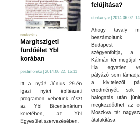
felújítása?
donkanyar
|
2014.06.02. 14
Ahogy tavaly m
rendezvény
beszámoltunk r
Margitszigeti
Budapest eg
fürdőélet Ybl
szégyenfoltja, a 
korában
Kálmán tér megújul 
Ha egyetlen ves
pestimonika
|
2014.06.22. 16:11
pályázó sem támadj
a kivitelezői pál
Itt a nyár! Június 29-én
eredményét, sok 
igazi nyári építészeti
halogatás után júni
programon vehetünk részt
megkezdődhet az eg
az Ybl Bicentenárium
Moszkva tér nagysz
keretében, az Ybl
átalakítása.
Egyesület szervezésében.