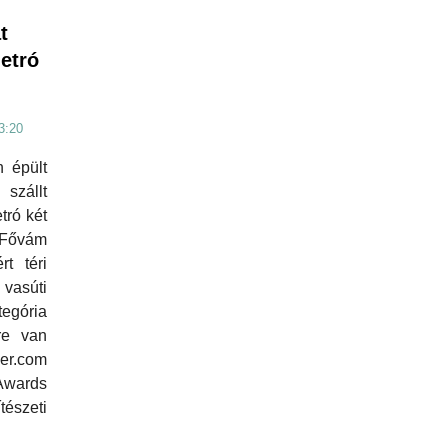
t
etró
3:20
 épült
szállt
tró két
 Fővám
rt téri
 vasúti
gória
re van
er.com
Awards
észeti