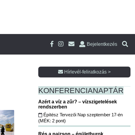
Bejelentkezés
Hírlevél-feliratkozás >
KONFERENCIA
NAPTÁR
Azért a víz a zűr? – vízszigetelések
rendszerben
Építész Tervezői Nap szeptember 17-én
(MÉK: 2 pont)
Rés a pajzson – épületburok