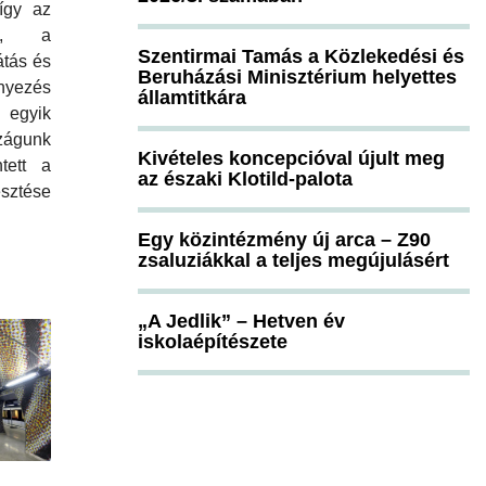
 így az
ság, a
Szentirmai Tamás a Közlekedési és
átás és
Beruházási Minisztérium helyettes
nyezés
államtitkára
egyik
zágunk
Kivételes koncepcióval újult meg
tett a
az északi Klotild-palota
esztése
Egy közintézmény új arca – Z90
zsaluziákkal a teljes megújulásért
„A Jedlik” – Hetven év
iskolaépítészete