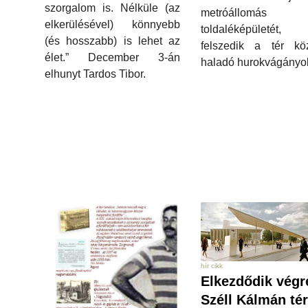
szorgalom is. Nélküle (az
metróállomás
elkerülésével) könnyebb
toldaléképületét, i
(és hosszabb) is lehet az
felszedik a tér kö
élet.” December 3-án
haladó hurokvágányok
elhunyt Tardos Tibor.
hír cikk
Elkezdődik végr
Széll Kálmán tér