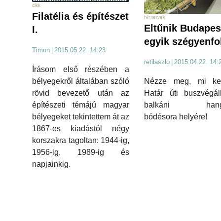
cikk
Filatélia és építészet
hír tervek
Eltűnik Budapes
I.
egyik szégyenfol
Timon
|
2015.05.22. 14:23
retilaszlo
|
2015.04.22. 14:
Írásom első részében a
bélyegekről általában szóló
Nézze meg, mi ke
rövid bevezető után az
Határ úti buszvégál
építészeti témájú magyar
balkáni hangu
bélyegeket tekintettem át az
bódésora helyére!
1867-es kiadástól négy
korszakra tagoltan: 1944-ig,
1956-ig, 1989-ig és
napjainkig.