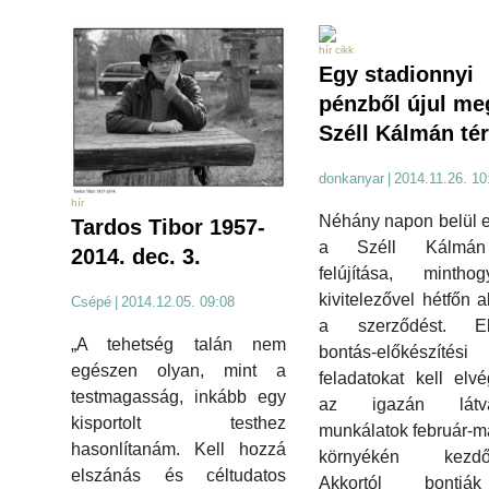
hír cikk
Egy stadionnyi
pénzből újul me
Széll Kálmán tér
donkanyar
|
2014.11.26. 10
hír
Néhány napon belül e
Tardos Tibor 1957-
a Széll Kálmán
2014. dec. 3.
felújítása, minth
kivitelezővel hétfőn a
Csépé
|
2014.12.05. 09:08
a szerződést. El
„A tehetség talán nem
bontás-előkészítési
egészen olyan, mint a
feladatokat kell elvé
testmagasság, inkább egy
az igazán látvá
kisportolt testhez
munkálatok február-m
hasonlítanám. Kell hozzá
környékén kezdő
elszánás és céltudatos
Akkortól bontj