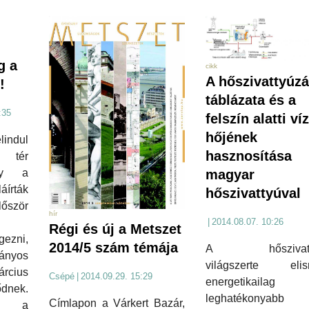
g a
cikk
A hőszivattyúz
!
táblázata és a
:35
felszín alatti víz
hőjének
lindul
hasznosítása
 tér
ogy a
magyar
láírták
hőszivattyúval
őször
hír
|
2014.08.07. 10:26
Régi és új a Metszet
gezni,
2014/5 szám témája
A hőszivatty
nyos
világszerte elis
árcius
Csépé
|
2014.09.29. 15:29
energetikail
dnek.
leghatékonyabb f
Címlapon a Várkert Bazár,
ák a