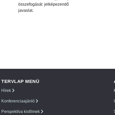
összefogását jelképezendő
javaslat.
TERVLAP MENÜ
Hírek
Konferenciaajánló
Perspektíva kisfilmek