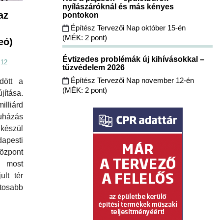
nyílászáróknál és más kényes
az
pontokon
Építész Tervezői Nap október 15-én
(MÉK: 2 pont)
eó)
Évtizedes problémák új kihívásokkal –
:12
tűzvédelem 2026
Építész Tervezői Nap november 12-én
dött a
(MÉK: 2 pont)
jítása.
lliárd
házás
készül
esti
zpont
 most
ult tér
osabb