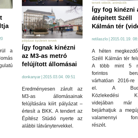
tervek videók, animációk
Így fog kinézni 
t
átépített Széll
tja
Kálmán tér (vid
20
retilaszlo
|
2015.01.19. 08
pályázat épületek tervek
Így fognak kinézni
rül a
A héten megkezdő
az M3-as metró
lomás
Széll Kálmán tér felú
felújított állomásai
latú
A több mint 5 mi
forintos beru
donkanyar
|
2015.03.04. 09:51
várhatóan 2016-re 
el. A Budap
Eredményesen zárult az
Közlekedési Kö
M3-as állomásainak
videjában már
felújítására kiírt pályázat –
bejárhatjuk a megúj
értesít a BKK. A tendert az
valamennyi font
Építész Stúdió nyerte az
részét.
alábbi látványtervekkel.