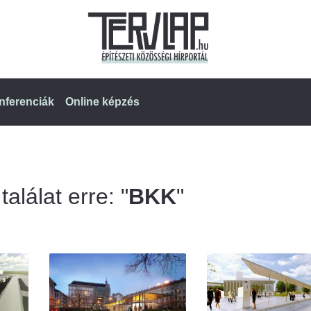
nferenciák
Online képzés
alálat erre: "
BKK
"