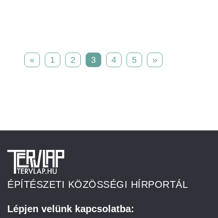
«
1
2
3
4
5
»
ÉPÍTÉSZETI KÖZÖSSÉGI HÍRPORTÁL
Lépjen velünk kapcsolatba: