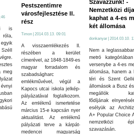
Szavazzunk! -
Pestszentimre
Nemzetközi díja
városfejlesztése II.
kaphat a 4-es m
:46
rész
két állomása
i is
Timon
|
2014.03.13. 09:01
óla,
donkanyar
|
2014.03.10. 1
yik
A visszaemlékezés II.
Nem a leglassabban
Széll
részében a kerület
metró kategóriában 
végre.
címerével, az 1848-1849-es
versenybe a 4-es me
ztes
magyar forradalom és
állomása, hanem a
a meg
szabadságharc
téri és Szent Gellé
yázat
emlékművével, végül a
állomások a Busz és
évnyi
Kapocs utcai iskola jelkép-
megállók kate
usban
pályázatával foglalkozom.
fődíjának elnyerésé
ykori
Az emlékmű ismertetése
esélyük az Architiz
abású
március 15-e kapcsán nyer
A+ Popular Choice 
aktualitást. Az emlékmű
nemzetközi épít
pályázati terve a kárpát-
szavazásán.
medencei magyarság