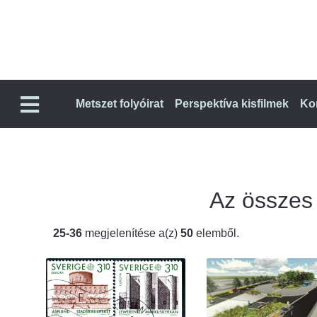
Metszet folyóirat
Perspektíva kisfilmek
Ko
Az összes t
25-36
megjelenítése a(z)
50
elemből.