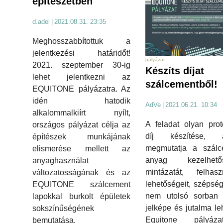
építészetben
d.adel
|
2021.08.31. 23:35
Meghosszabbítottuk a
jelentkezési határidőt!
pályázat
2021. szeptember 30-ig
Készíts díjat
lehet jelentkezni az
szálcementből!
EQUITONE pályázatra. Az
idén hatodik
AdVe
|
2021.06.21. 10:34
alkalommalkiírt nyílt,
A feladat olyan prot
országos pályázat célja az
díj készítése, 
építészek munkájának
megmutatja a szálc
elismerése mellett az
anyag kezelhetős
anyaghasználat
mintázatát, felhasz
változatosságának és az
lehetőségeit, szépség
EQUITONE szálcement
nem utolsó sorban 
lapokkal burkolt épületek
jelképe és jutalma le
sokszínűségének
Equitone pályázat
bemutatása.