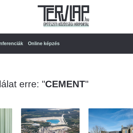
nferenciák
Online képzés
álat erre: "
CEMENT
"