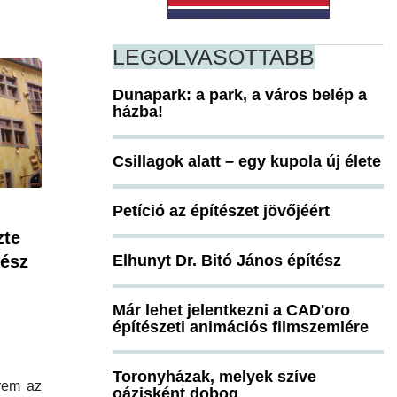
LEGOLVASOTTABB
Dunapark: a park, a város belép a
házba!
Csillagok alatt – egy kupola új élete
Petíció az építészet jövőjéért
zte
Elhunyt Dr. Bitó János építész
tész
Már lehet jelentkezni a CAD'oro
építészeti animációs filmszemlére
Toronyházak, melyek szíve
rem az
oázisként dobog