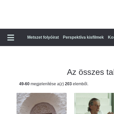
Metszet folyóirat
Perspektíva kisfilmek
Ko
Az összes tal
49-60
megjelenítése a(z)
203
elemből.