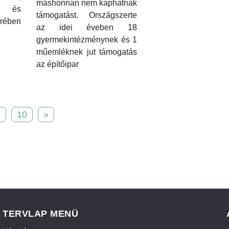
máshonnan nem kaphatnak
z és
támogatást. Országszerte
rében
az idei éveben 18
gyermekintézménynek és 1
műemléknek jut támogatás
az építőipar
9
10
»
TERVLAP MENÜ