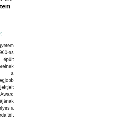
etem
55
yetem
960-as
pült
reinek
ása a
egjobb
tjeit
e Award
ájának
élyes a
aítélt