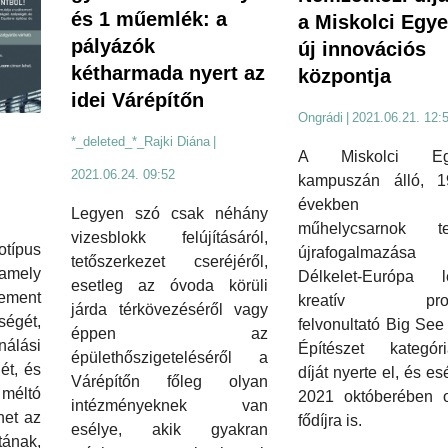
és 1 műemlék: a
a Miskolci Egy
pályázók
új innovációs
kétharmada nyert az
központja
idei Várépítőn
Ongrádi
|
2021.06.21. 12:
*_deleted_*_Rajki Diána
|
A Miskolci Eg
2021.06.24. 09:52
kampuszán álló, 1
években é
Legyen szó csak néhány
műhelycsarnok te
vizesblokk felújításáról,
otípus
újrafogalmaz
tetőszerkezet cseréjéről,
amely
Délkelet-Európa l
esetleg az óvoda körüli
ement
kreatív projek
járda térkövezéséről vagy
égét,
felvonultató Big Se
éppen az
nálási
Építészet kategóri
épülethőszigeteléséről a
ét, és
díját nyerte el, és es
Várépítőn főleg olyan
méltó
2021 októberében od
intézményeknek van
het az
fődíjra is.
esélye, akik gyakran
ának,