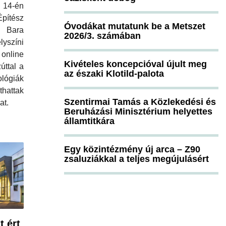
4-én
ítész
Óvodákat mutatunk be a Metszet
a Bara
2026/3. számában
yszíni
online
Kivételes koncepcióval újult meg
úttal a
az északi Klotild-palota
ógiák
hattak
Szentirmai Tamás a Közlekedési és
at.
Beruházási Minisztérium helyettes
államtitkára
Egy közintézmény új arca – Z90
zsaluziákkal a teljes megújulásért
t ért