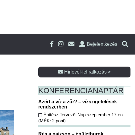
Bejelentkezés
Hírlevél-feliratkozás >
KONFERENCIA
NAPTÁR
Azért a víz a zűr? – vízszigetelések
rendszerben
Építész Tervezői Nap szeptember 17-én
(MÉK: 2 pont)
Rés a pajzson – épületburok