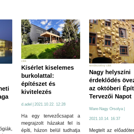
cikk
rendezvény cikk
Kísérlet kiselemes
Nagy helyszíni
burkolattal:
érdeklődés öve
építészet és
az októberi Épí
neti
kivitelezés
Tervezői Napot
aga
d.adel
|
2021.10.22. 12:28
Ware-Nagy Orsolya
|
Ha egy tervezőcsapat a
2021.10.14. 16:37
megrajzolt házakat fel is
giák,
építi, házon belül tudhatja
Megtelt az előadóte