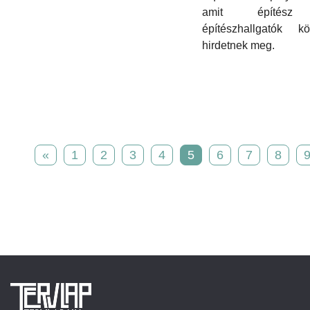
amit építés
építészhallgatók kö
hirdetnek meg.
«
1
2
3
4
5
6
7
8