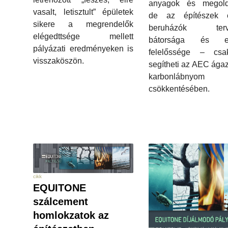
anyagok és megold
vasalt, letisztult” épületek
de az építészek
sikere a megrendelők
beruházók terve
elégedttsége mellett
bátorsága és eg
pályázati eredményeken is
felelőssége – cs
visszaköszön.
segítheti az AEC ágaz
karbonlábnyom
csökkentésében.
cikk
EQUITONE
szálcement
homlokzatok az