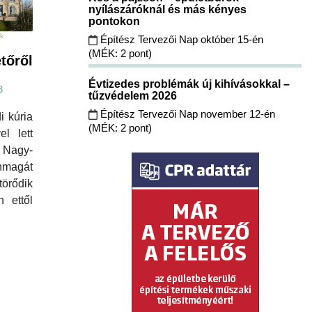
nyílászáróknál és más kényes
pontokon
kk
Építész Tervezői Nap október 15-én
(MÉK: 2 pont)
tőről
Évtizedes problémák új kihívásokkal –
3
tűzvédelem 2026
Építész Tervezői Nap november 12-én
i kúria
(MÉK: 2 pont)
el lett
agy-
nmagát
rődik
 ettől