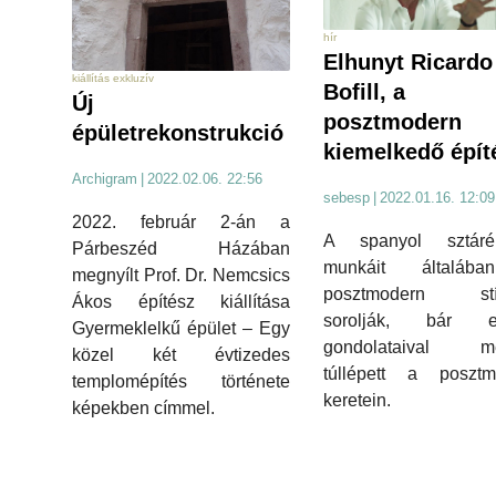
hír
Elhunyt Ricardo
kiállítás exkluzív
Bofill, a
Új
posztmodern
épületrekonstrukció
kiemelkedő épít
Archigram
|
2022.02.06. 22:56
sebesp
|
2022.01.16. 12:09
2022. február 2-án a
A spanyol sztárép
Párbeszéd Házában
munkáit általáb
megnyílt Prof. Dr. Nemcsics
posztmodern stí
Ákos építész kiállítása
sorolják, bár e
Gyermeklelkű épület – Egy
gondolataival m
közel két évtizedes
túllépett a posztm
templomépítés története
keretein.
képekben címmel.