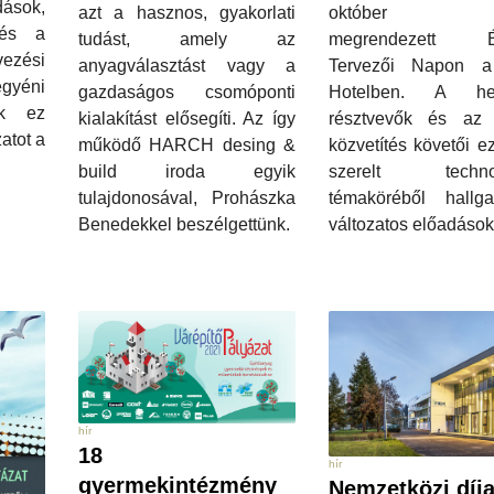
ások,
azt a hasznos, gyakorlati
október 1
 és a
tudást, amely az
megrendezett Ép
zési
anyagválasztást vagy a
Tervezői Napon 
yéni
gazdaságos csomóponti
Hotelben. A hel
ak ez
kialakítást elősegíti. Az így
résztvevők és az 
atot a
működő HARCH desing &
közvetítés követői ez
build iroda egyik
szerelt technol
tulajdonosával, Prohászka
témaköréből hallgat
Benedekkel beszélgettünk.
változatos előadások
hír
18
hír
gyermekintézmény
Nemzetközi díja