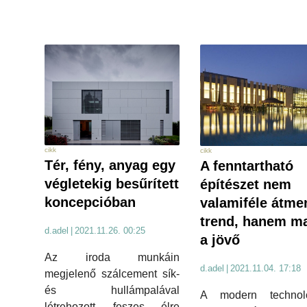
cikk
cikk
Tér, fény, anyag egy
A fenntartható
végletekig besűrített
építészet nem
koncepcióban
valamiféle átme
trend, hanem m
d.adel
|
2021.11.26. 00:25
a jövő
Az iroda munkáin
d.adel
|
2021.11.04. 17:18
megjelenő szálcement sík-
és hullámpalával
A modern technoló
létrehozott „feszes, élre