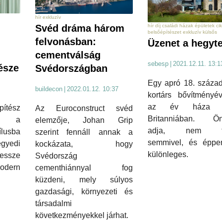
hír exkluzív
Svéd dráma három
hír díj családi házak épületek ci
belsőépítészet exkluzív külsős
felvonásban:
Üzenet a hegyte
cementválság
sebesp
|
2021.12.11. 13:1
észe
Svédországban
Egy apró 18. század
buildecon
|
2022.01.12. 10:37
kortárs bővítményév
az év háza N
ítész
Az Euroconstruct svéd
Britanniában. Ö
an a
elemzője, Johan Grip
adja, nem tö
lusba
szerint fennáll annak a
semmivel, és éppen
gyedi
kockázata, hogy
különleges.
essze
Svédország
odern
cementhiánnyal fog
küzdeni, mely súlyos
gazdasági, környezeti és
társadalmi
következményekkel járhat.