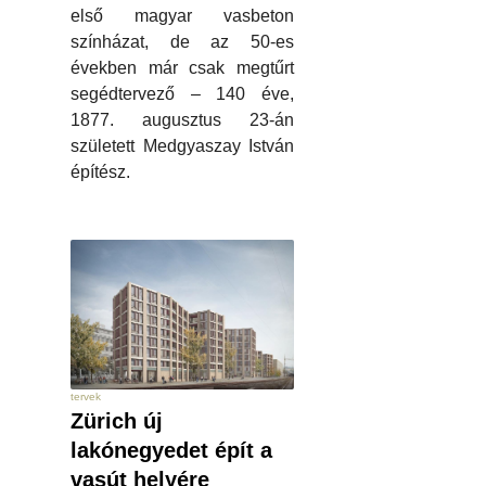
első magyar vasbeton
színházat, de az 50-es
években már csak megtűrt
segédtervező – 140 éve,
1877. augusztus 23-án
született Medgyaszay István
építész.
tervek
Zürich új
lakónegyedet épít a
vasút helyére