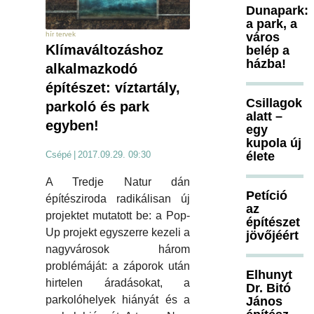
Dunapark:
a park, a
város
hír tervek
Klímaváltozáshoz
belép a
házba!
alkalmazkodó
építészet: víztartály,
Csillagok
parkoló és park
alatt –
egyben!
egy
kupola új
élete
Csépé
|
2017.09.29. 09:30
A Tredje Natur dán
Petíció
építésziroda radikálisan új
az
projektet mutatott be: a Pop-
építészet
Up projekt egyszerre kezeli a
jövőjéért
nagyvárosok három
problémáját: a záporok után
Elhunyt
hirtelen áradásokat, a
Dr. Bitó
parkolóhelyek hiányát és a
János