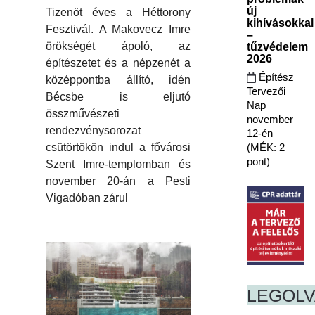
új
Tizenöt éves a Héttorony
kihívásokkal
Fesztivál. A Makovecz Imre
–
örökségét ápoló, az
tűzvédelem
2026
építészetet és a népzenét a
Építész
középpontba állító, idén
Tervezői
Bécsbe is eljutó
Nap
összművészeti
november
rendezvénysorozat
12-én
(MÉK: 2
csütörtökön indul a fővárosi
pont)
Szent Imre-templomban és
november 20-án a Pesti
Vigadóban zárul
LEGOL