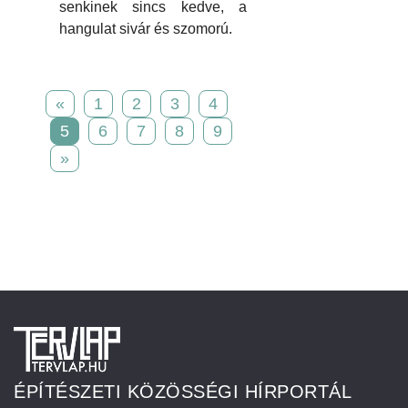
senkinek sincs kedve, a
hangulat sivár és szomorú.
«
1
2
3
4
5
6
7
8
9
»
ÉPÍTÉSZETI KÖZÖSSÉGI HÍRPORTÁL