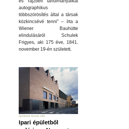
és rajzbeli tanulmányaikat
autographikus
többszörösítés által a társak
közkincsévé tenni” – írta a
Wiener Bauhütte
elindulásáról Schulek
Frigyes, aki 175 éve, 1841.
november 19-én született.
épületek tervek cikk
Ipari épületből