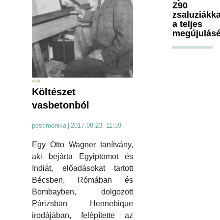
Z90
zsaluziákka
a teljes
megújulásé
cikk
Költészet
vasbetonból
pestimonika
|
2017.08.23. 11:59
Egy Otto Wagner tanítvány,
aki bejárta Egyiptomot és
Indiát, előadásokat tartott
Bécsben, Rómában és
Bombayben, dolgozott
Párizsban Hennebique
irodájában, felépítette az