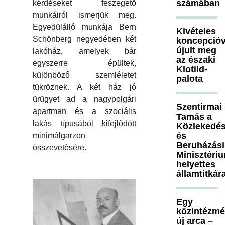
számában
kérdéseket feszegető
munkáiról ismerjük meg.
Egyedülálló munkája Bern
Kivételes
Schönberg negyedében két
koncepcióv
újult meg
lakóház, amelyek bár
az északi
egyszerre épültek,
Klotild-
különböző szemléletet
palota
tükröznek. A két ház jó
ürügyet ad a nagypolgári
Szentirmai
apartman és a szociális
Tamás a
lakás típusából kifejlődött
Közlekedés
és
minimálgarzon
Beruházási
összevetésére.
Minisztéri
helyettes
államtitkár
Egy
közintézm
új arca –