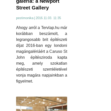
galéria: a Newport
Street Gallery
pestimonika
|
2016.11.03. 11:35
Ahogy arról a Tervlap.hu már
korábban beszámolt, a
legrangosabb brit építészeti
díjat 2016-ban egy londoni
magángalériáért a Caruso St
John építésziroda kapta
meg, amely szokatlan
építészeti szemléletével
vonja magára napjainkban a
figyelmet.