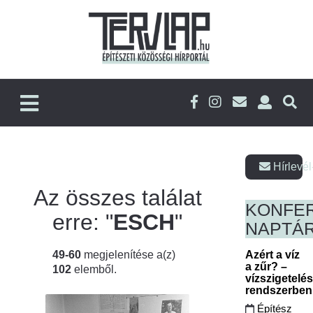
Hírlevél
Az összes találat
KONFE
erre: "
ESCH
"
NAPTÁ
49-60
megjelenítése a(z)
Azért a víz
a zűr? –
102
elemből.
vízszigetelé
rendszerbe
Építész