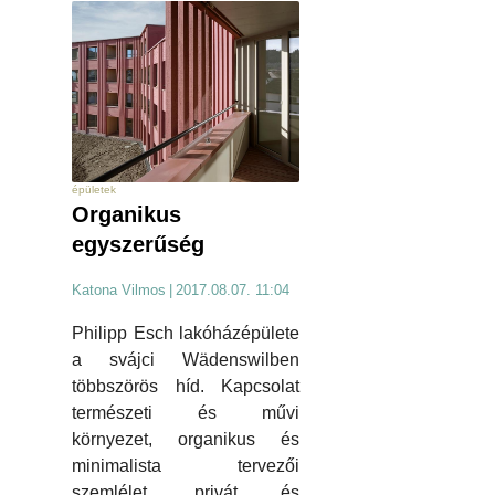
épületek
Organikus
egyszerűség
Katona Vilmos
|
2017.08.07. 11:04
Philipp Esch lakóházépülete
a svájci Wädenswilben
többszörös híd. Kapcsolat
természeti és művi
környezet, organikus és
minimalista tervezői
szemlélet, privát és