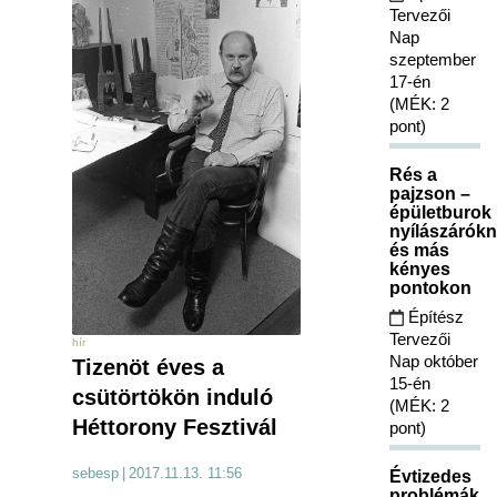
Tervezői
Nap
szeptember
17-én
(MÉK: 2
pont)
Rés a
pajzson –
épületburok
nyílászárókn
és más
kényes
pontokon
Építész
Tervezői
hír
Nap október
Tizenöt éves a
15-én
csütörtökön induló
(MÉK: 2
Héttorony Fesztivál
pont)
sebesp
|
2017.11.13. 11:56
Évtizedes
problémák