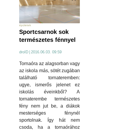
épületek
Sportcsarnok sok
természetes fénnyel
droID
|
2016.06.03. 09:59
Tornaóra az alagsorban vagy
az iskola más, sötét zugában
található tornateremben:
ugye, ismerős jelenet ez
iskolás éveinkből? A
tornaterembe természetes
fény nem jut be, a diákok
mesterséges fénynél
sportolnak. Így hát nem
csoda, ha a tornaórához