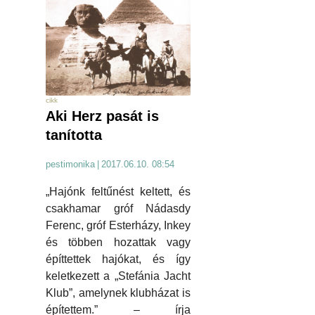
cikk
Aki Herz pasát is
tanította
pestimonika
|
2017.06.10. 08:54
„Hajónk feltűnést keltett, és
csakhamar gróf Nádasdy
Ferenc, gróf Esterházy, Inkey
és többen hozattak vagy
építtettek hajókat, és így
keletkezett a „Stefánia Jacht
Klub”, amelynek klubházat is
építettem.” – írja