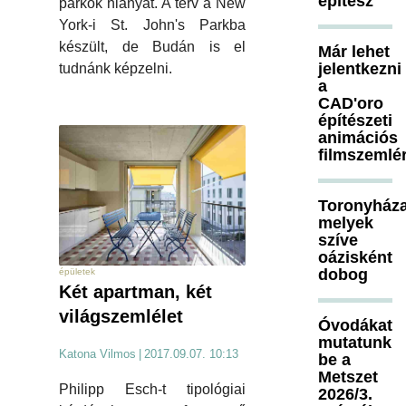
építész
parkok hiányát. A terv a New
York-i St. John's Parkba
készült, de Budán is el
Már lehet
jelentkezni
tudnánk képzelni.
a
CAD'oro
építészeti
animációs
filmszemlé
Toronyháza
melyek
szíve
oázisként
dobog
épületek
Két apartman, két
világszemlélet
Óvodákat
mutatunk
Katona Vilmos
|
2017.09.07. 10:13
be a
Metszet
Philipp Esch-t tipológiai
2026/3.