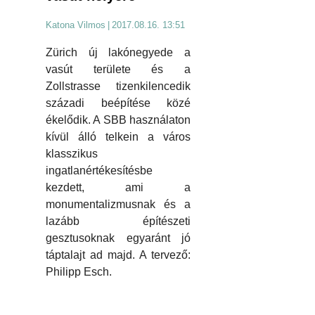
Katona Vilmos
|
2017.08.16. 13:51
Zürich új lakónegyede a
vasút területe és a
Zollstrasse tizenkilencedik
századi beépítése közé
ékelődik. A SBB használaton
kívül álló telkein a város
klasszikus
ingatlanértékesítésbe
kezdett, ami a
monumentalizmusnak és a
lazább építészeti
gesztusoknak egyaránt jó
táptalajt ad majd. A tervező:
Philipp Esch.