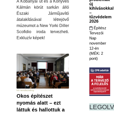
A Kőbányai út és a Könyves
új
Kálmán körút sarkán álló
kihívásokkal
–
Északi Járműjavító
tűzvédelem
átalakításával létrejövő
2026
múzeumot a New Yorki Diller
Építész
Scofidio iroda tervezheti.
Tervezői
Exkluzív képek!
Nap
november
12-én
(MÉK: 2
pont)
hír rendezvény
Okos építészet
nyomás alatt – ezt
LEGOL
láttuk és hallottuk a