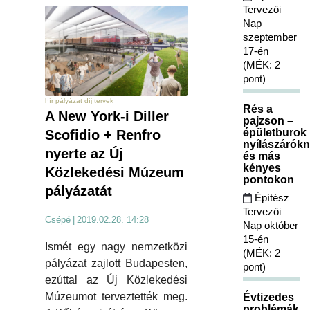
Tervezői
Nap
szeptember
17-én
(MÉK: 2
pont)
hír pályázat díj tervek
Rés a
A New York-i Diller
pajzson –
épületburok
Scofidio + Renfro
nyílászárókn
nyerte az Új
és más
kényes
Közlekedési Múzeum
pontokon
pályázatát
Építész
Tervezői
Csépé
|
2019.02.28. 14:28
Nap október
15-én
Ismét egy nagy nemzetközi
(MÉK: 2
pályázat zajlott Budapesten,
pont)
ezúttal az Új Közlekedési
Múzeumot terveztették meg.
Évtizedes
problémák