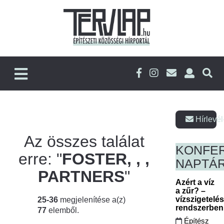
Hírlevél
Az összes találat
KONFE
erre: "
FOSTER, , ,
NAPTÁ
PARTNERS
"
Azért a víz
a zűr? –
vízszigetelé
25-36
megjelenítése a(z)
rendszerbe
77
elemből.
Építész