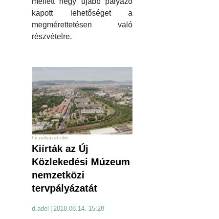
mellett négy újabb pályázó
kapott lehetőséget a
megmérettetésen való
részvételre.
hír pályázat cikk
Kiírták az Új
Közlekedési Múzeum
nemzetközi
tervpályázatát
d.adel
|
2018.08.14. 15:28