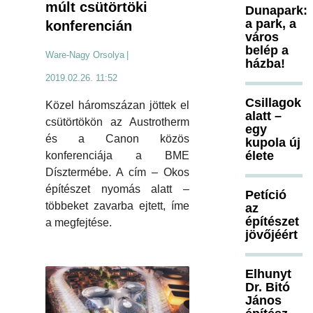
múlt csütörtöki
Dunapark:
a park, a
konferencián
város
belép a
Ware-Nagy Orsolya
|
házba!
2019.02.26. 11:52
Csillagok
Közel háromszázan jöttek el
alatt –
csütörtökön az Austrotherm
egy
és a Canon közös
kupola új
élete
konferenciája a BME
Dísztermébe. A cím – Okos
építészet nyomás alatt –
Petíció
többeket zavarba ejtett, íme
az
építészet
a megfejtése.
jövőjéért
Elhunyt
Dr. Bitó
János