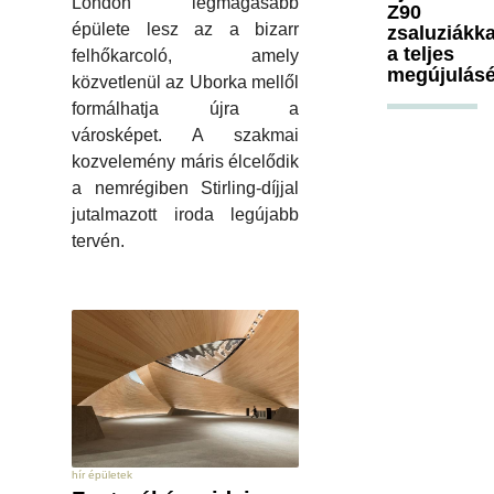
London legmagasabb
Z90
épülete lesz az a bizarr
zsaluziákka
a teljes
felhőkarcoló, amely
megújulásé
közvetlenül az Uborka mellől
formálhatja újra a
városképet. A szakmai
kozvelemény máris élcelődik
a nemrégiben Stirling-díjjal
jutalmazott iroda legújabb
tervén.
hír épületek