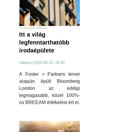
hír épületek exkluzív
Itt a világ
legfenntarthatóbb
irodaépülete
sebesp
|
2018.06.15. 00:32
A Foster + Partners tervei
alapján épült Bloomberg
London az eddigi
legmagasabb, közel 100%-
os BREEAM értékelést ért el.