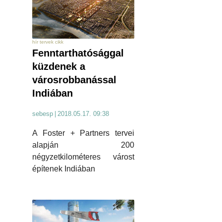
hír tervek cikk
Fenntarthatósággal
küzdenek a
városrobbanással
Indiában
sebesp
|
2018.05.17. 09:38
A Foster + Partners tervei
alapján 200
négyzetkilométeres várost
építenek Indiában