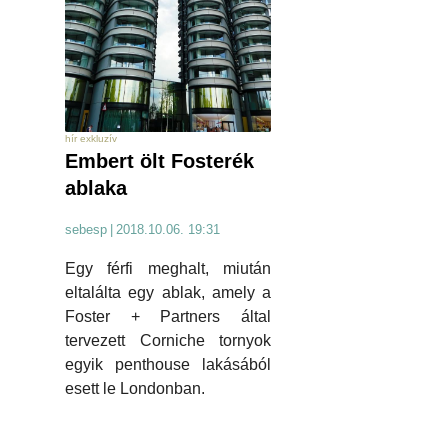
hír exkluzív
Embert ölt Fosterék
ablaka
sebesp
|
2018.10.06. 19:31
Egy férfi meghalt, miután
eltalálta egy ablak, amely a
Foster + Partners által
tervezett Corniche tornyok
egyik penthouse lakásából
esett le Londonban.