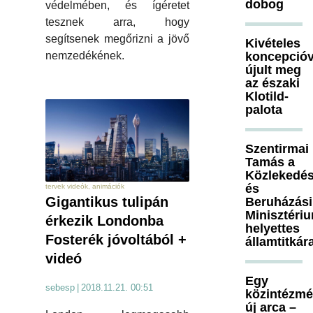
dobog
védelmében, és ígéretet
tesznek arra, hogy
segítsenek megőrizni a jövő
Kivételes
koncepcióv
nemzedékének.
újult meg
az északi
Klotild-
palota
Szentirmai
Tamás a
Közlekedés
és
tervek videók, animációk
Gigantikus tulipán
Beruházási
Minisztéri
érkezik Londonba
helyettes
Fosterék jóvoltából +
államtitkár
videó
Egy
sebesp
|
2018.11.21. 00:51
közintézm
új arca –