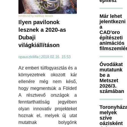
építész
Már lehet
rendezvény kiállítás tervek
jelentkezni
Ilyen pavilonok
a
lesznek a 2020-as
CAD'oro
Dubaji
építészeti
animációs
világkiállításon
filmszemlé
opauszkililla
|
2019.02.16. 15:53
Óvodákat
Az emberi túlfogyasztás és a
mutatunk
be a
környezetnek okozott kár
Metszet
ellenére még nem késő,
2026/3.
hogy megmentsük a Földet!
számában
A résztvevő országok a
fenntarthatóság jegyében
Toronyháza
olyan innovatív projekteket
melyek
hoznak el, melyek új utat
szíve
mutatnak bolygónk
oázisként