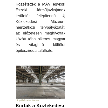
Közzétették a MÁV egykori
Északi Járműjavítójának
területén felépítendő Új
Közlekedési Múzeum
nemzetközi tervpályázatát,
az előzetesen meghívottak
között több sikeres magyar
és világhírű külföldi
építésziroda található.
hír pályázat épületek
Kiírták a Közlekedési