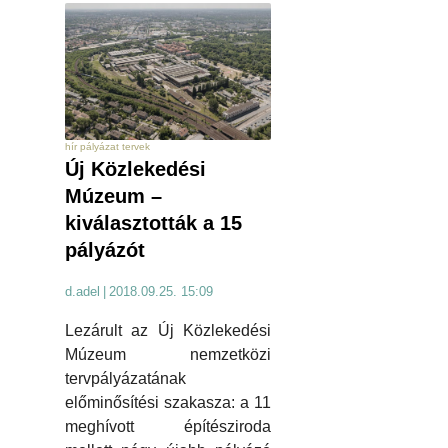
hír pályázat tervek
Új Közlekedési
Múzeum –
kiválasztották a 15
pályázót
d.adel
|
2018.09.25. 15:09
Lezárult az Új Közlekedési
Múzeum nemzetközi
tervpályázatának
előminősítési szakasza: a 11
meghívott építésziroda