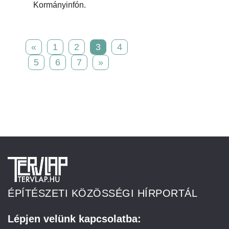
Kormányinfón.
«
1
2
3
4
5
6
7
»
ÉPÍTÉSZETI KÖZÖSSÉGI HÍRPORTÁL
Lépjen velünk kapcsolatba: