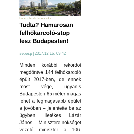
hír épületek tervek cikk
Tudta? Hamarosan
felhőkarcoló-stop
lesz Budapesten!
sebesp
|
2017.12.16. 09:42
Minden korábbi rekordot
megdöntve 144 felhőkarcoló
épült 2017-ben, de ennek
most vége, ugyanis
Budapesten 65 méter magas
lehet a legmagasabb épület
a jövőben – jelentette be az
ügyben illetékes Lázár
János Miniszterelnökséget
vezető miniszter a 106.