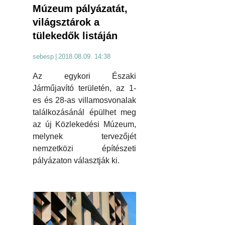
Múzeum pályázatát,
világsztárok a
tülekedők listáján
sebesp
|
2018.08.09. 14:38
Az egykori Északi
Járműjavító területén, az 1-
es és 28-as villamosvonalak
találkozásánál épülhet meg
az új Közlekedési Múzeum,
melynek tervezőjét
nemzetközi építészeti
pályázaton választják ki.