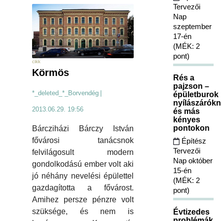
Tervezői
Nap
szeptember
17-én
(MÉK: 2
pont)
cikk
Körmös
Rés a
pajzson –
*_deleted_*_Borvendég
|
épületburok
nyílászárókn
2013.06.29. 19:56
és más
kényes
pontokon
Bárcziházi Bárczy István
fővárosi tanácsnok
Építész
Tervezői
felvilágosult modern
Nap október
gondolkodású ember volt aki
15-én
jó néhány nevelési épülettel
(MÉK: 2
gazdagította a fővárost.
pont)
Amihez persze pénzre volt
szüksége, és nem is
Évtizedes
problémák