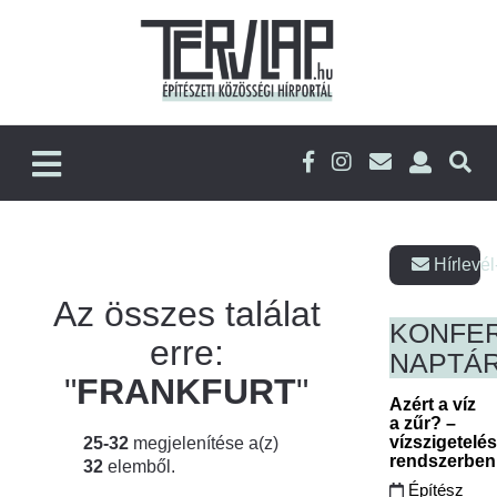
Hírlevél
Az összes találat
KONFE
erre:
NAPTÁ
"
FRANKFURT
"
Azért a víz
a zűr? –
vízszigetelé
25-32
megjelenítése a(z)
rendszerbe
32
elemből.
Építész