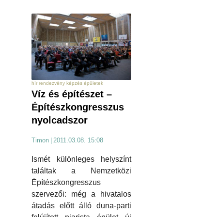
hír rendezvény képzés épületek
Víz és építészet –
Építészkongresszus
nyolcadszor
Timon
|
2011.03.08. 15:08
Ismét különleges helyszínt
találtak a Nemzetközi
Építészkongresszus
szervezői: még a hivatalos
átadás előtt álló duna-parti