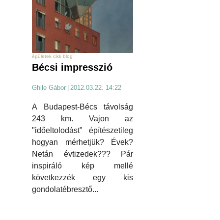
épületek cikk blog
Bécsi impresszió
Ghile Gábor
|
2012.03.22. 14:22
A Budapest-Bécs távolság
243 km. Vajon az
"időeltolodást" építészetileg
hogyan mérhetjük? Évek?
Netán évtizedek??? Pár
inspiráló kép mellé
következzék egy kis
gondolatébresztő...