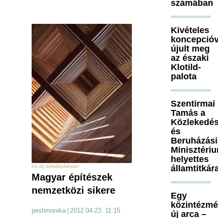
számában
Kivételes
koncepcióv
újult meg
az északi
Klotild-
palota
Szentirmai
Tamás a
Közlekedés
és
Beruházási
Minisztéri
helyettes
államtitkár
hír díj belsőépítészet
Magyar építészek
nemzetközi sikere
Egy
közintézm
pestimonika
|
2012.04.23. 11:15
új arca –