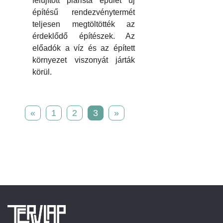
felújított piarista épület új
építésű rendezvénytermét
teljesen megtöltötték az
érdeklődő építészek. Az
előadók a víz és az épített
környezet viszonyát járták
körül.
«
1
2
3
»