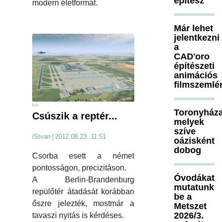
építész
modern életformát.
Már lehet
jelentkezni
a
CAD'oro
építészeti
animációs
filmszemlé
hír
Toronyháza
Csúszik a reptér...
melyek
szíve
iStvan
|
2012.08.23. 11:51
oázisként
dobog
Csorba esett a német
pontosságon, precizitáson.
Óvodákat
A Berlin-Brandenburg
mutatunk
repülőtér átadását korábban
be a
őszre jelezték, mostmár a
Metszet
2026/3.
tavaszi nyitás is kérdéses.