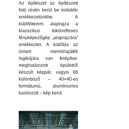
Az építészet az építészeti
fotó révén kerül be kollektív
emlékezetünkbe. A
kiállítóterem alaprajza a
klasszikus tükörreflexes
fényképezőgép „alaprajzára”
emlékeztet. A kiállítás az
ismert memóriajáték
logikájára van felépítve:
meghatározott épületről
készült képpár, vagyis 66
különböző – 40×40-es
formátumú, alumíniumra
kasírozott – kép kerül