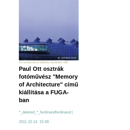
hír rendezvény kiállítás épületek cikk
Paul Ott osztrák
fotóművész "Memory
of Architecture" című
kiállítása a FUGA-
ban
*_deleted_*_ferdinandferdinand
|
2011.10.14. 15:08