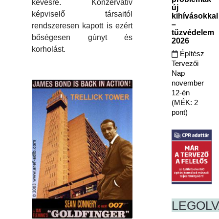
kevésre. Konzervatív
új
képviselő társaitól
kihívásokkal
–
rendszeresen kapott is ezért
tűzvédelem
bőségesen gúnyt és
2026
korholást.
Építész
Tervezői
Nap
november
12-én
(MÉK: 2
pont)
LEGOL