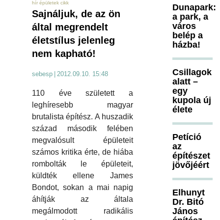
hír épületek cikk
Dunapark:
Sajnáljuk, de az ön
a park, a
város
által megrendelt
belép a
életstílus jelenleg
házba!
nem kapható!
Csillagok
sebesp
|
2012.09.10. 15:48
alatt –
egy
110 éve született a
kupola új
leghíresebb magyar
élete
brutalista építész. A huszadik
század második felében
Petíció
megvalósult épületeit
az
számos kritika érte, de hiába
építészet
rombolták le épületeit,
jövőjéért
küldték ellene James
Bondot, sokan a mai napig
Elhunyt
áhítják az általa
Dr. Bitó
János
megálmodott radikális