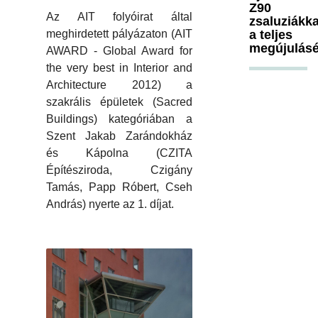
Z90
Az AIT folyóirat által
zsaluziákka
a teljes
meghirdetett pályázaton (AIT
megújulásé
AWARD - Global Award for
the very best in Interior and
Architecture 2012) a
szakrális épületek (Sacred
Buildings) kategóriában a
Szent Jakab Zarándokház
és Kápolna (CZITA
Építésziroda, Czigány
Tamás, Papp Róbert, Cseh
András) nyerte az 1. díjat.