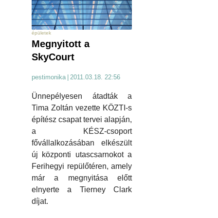
épületek
Megnyitott a
SkyCourt
pestimonika
|
2011.03.18. 22:56
Ünnepélyesen átadták a
Tima Zoltán vezette KÖZTI-s
építész csapat tervei alapján,
a KÉSZ-csoport
fővállalkozásában elkészült
új központi utascsarnokot a
Ferihegyi repülőtéren, amely
már a megnyitása előtt
elnyerte a Tierney Clark
díjat.