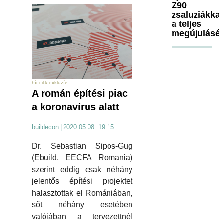
Z90
zsaluziákka
a teljes
megújulásé
hír cikk exkluzív
A román építési piac
a koronavírus alatt
buildecon
|
2020.05.08. 19:15
Dr. Sebastian Sipos-Gug
(Ebuild, EECFA Romania)
szerint eddig csak néhány
jelentős építési projektet
halasztottak el Romániában,
sőt néhány esetében
valójában a tervezettnél