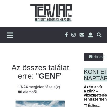
Hírlevél
Az összes találat
KONFE
erre: "
GENF
"
NAPTÁ
13-24
megjelenítése a(z)
Azért a víz
a zűr? –
80
elemből.
vízszigetelé
rendszerbe
Építész