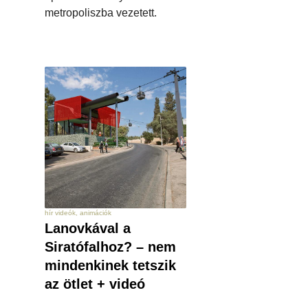
metropoliszba vezetett.
hír videók, animációk
Lanovkával a
Siratófalhoz? – nem
mindenkinek tetszik
az ötlet + videó