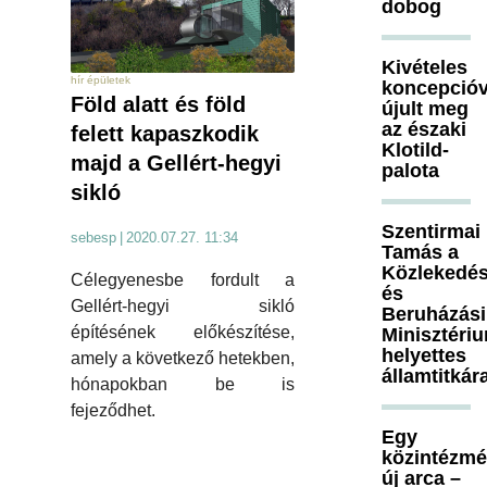
dobog
Kivételes
hír épületek
koncepcióv
Föld alatt és föld
újult meg
az északi
felett kapaszkodik
Klotild-
majd a Gellért-hegyi
palota
sikló
Szentirmai
sebesp
|
2020.07.27. 11:34
Tamás a
Közlekedés
Célegyenesbe fordult a
és
Gellért-hegyi sikló
Beruházási
építésének előkészítése,
Minisztéri
helyettes
amely a következő hetekben,
államtitkár
hónapokban be is
fejeződhet.
Egy
közintézm
új arca –