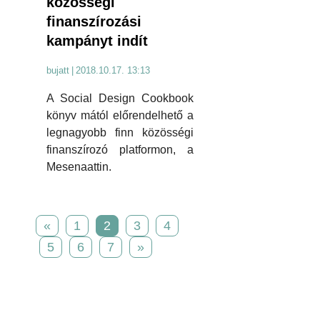
közösségi
finanszírozási
kampányt indít
bujatt
|
2018.10.17. 13:13
A Social Design Cookbook
könyv mától előrendelhető a
legnagyobb finn közösségi
finanszírozó platformon, a
Mesenaattin.
«
1
2
3
4
5
6
7
»