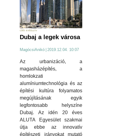
cikk exkluzív
Dubaj a legek városa
MagócsiAnikó
|
2019.12.04. 10:07
Az urbanizáció, a
magasházépítés, a
homlokzati
alumíniumtechnológia és az
építési kultúra folyamatos
megújításának egyik
legfontosabb helyszíne
Dubaj. Az idén 20 éves
ALUTA Egyesület szakmai
útja ebbe az innovatív
építészeti irányokat mutató