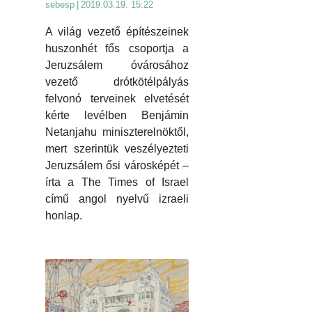
sebesp
|
2019.03.19. 15:22
A világ vezető építészeinek
huszonhét fős csoportja a
Jeruzsálem óvárosához
vezető drótkötélpályás
felvonó terveinek elvetését
kérte levélben Benjámin
Netanjahu miniszterelnöktől,
mert szerintük veszélyezteti
Jeruzsálem ősi városképét –
írta a The Times of Israel
című angol nyelvű izraeli
honlap.