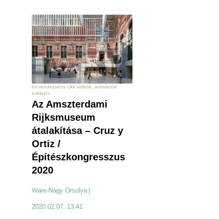
hír rendezvény cikk videók, animációk
exkluzív
Az Amszterdami
Rijksmuseum
átalakítása – Cruz y
Ortiz /
Építészkongresszus
2020
Ware-Nagy Orsolya
|
2020.02.07. 13:41