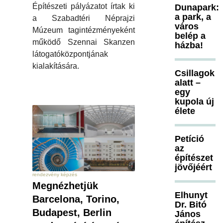
Építészeti pályázatot írtak ki
Dunapark:
a park, a
a Szabadtéri Néprajzi
város
Múzeum tagintézményeként
belép a
működő Szennai Skanzen
házba!
látogatóközpontjának
kialakítására.
Csillagok
alatt –
egy
kupola új
élete
Petíció
az
építészet
jövőjéért
rendezvény képzés
Megnézhetjük
Elhunyt
Barcelona, Torino,
Dr. Bitó
Budapest, Berlin
János