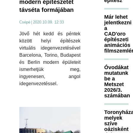
építész
modern építészetét
távséta formájában
Már lehet
jelentkezni
Csépé
|
2020.10.09. 12:33
a
CAD'oro
Jövő hét kedd és péntek
építészeti
között helyi építészek
animációs
virtuális idegenvezetésével
filmszemlé
Barcelona, Torino, Budapest
és Berlin modern épületeit
Óvodákat
ismerhetjük meg,
mutatunk
ingyenesen, angol
be a
idegenvezetéssel.
Metszet
2026/3.
számában
Toronyháza
melyek
szíve
oázisként