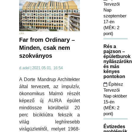
Tervezői
Nap
szeptember
17-én
(MÉK: 2
pont)
cikk
Far from Ordinary –
Rés a
Minden, csak nem
pajzson –
szokványos
épületburok
nyílászárókn
és más
d.adel
|
2021.05.01. 16:54
kényes
pontokon
A Dorte Mandrup Architekter
Építész
által tervezett, az impulzív,
Tervezői
ökonomikus Malmö részét
Nap október
képező új AURA épület
15-én
(MÉK: 2
mindössze körülbelül 20
pont)
perc bicikliútra fekszik a
világ leghíresebb
Évtizedes
virágüzletétől, melyet 1968-
problémák