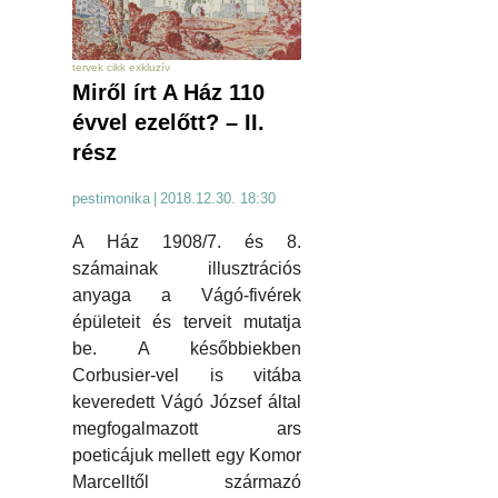
tervek cikk exkluzív
Miről írt A Ház 110
évvel ezelőtt? – II.
rész
pestimonika
|
2018.12.30. 18:30
A Ház 1908/7. és 8.
számainak illusztrációs
anyaga a Vágó-fivérek
épületeit és terveit mutatja
be. A későbbiekben
Corbusier-vel is vitába
keveredett Vágó József által
megfogalmazott ars
poeticájuk mellett egy Komor
Marcelltől származó