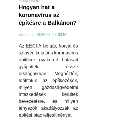
hír cikk exkluzív
Hogyan hat a
koronavírus az
építésre a Balkánon?
buildecon
|
2020.04.29. 09:57
Az EECFA bolgár, horvát és
szlovén kutatói a koronavírus
építésre gyakorolt hatásait
gyűjtötték össze
országaikban. Megnézték,
leálltak-e az építkezések,
milyen gazdaságvédelmi
intézkedések kerültek
bevezetésre, és milyen
tényezők akadályozzák az
építési piac teljesítményét.