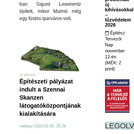
ban Sigurd Lewerentz
új
kihívásokkal
épített, mikor Malmö még
–
egy füstös iparváros volt.
tűzvédelem
2026
Építész
Tervezői
Nap
november
12-én
(MÉK: 2
pont)
hír pályázat
Építészeti pályázat
indult a Szennai
Skanzen
látogatóközpontjának
kialakítására
LEGOL
sebesp
|
2021.03.05. 20:24