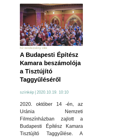
hír rendezvény cikk
A Budapesti Építész
Kamara beszámolója
a Tisztújító
Taggyűléséről
színkép
|
2020.10.19. 10:10
2020. október 14 -én, az
Uránia Nemzeti
Filmszínházban zajlott a
Budapesti Építész Kamara
Tisztújító Taggyűlése. A