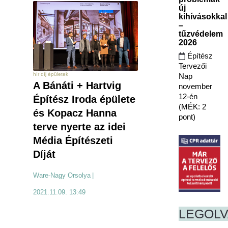
új
kihívásokkal
–
tűzvédelem
2026
Építész
Tervezői
hír díj épületek
Nap
A Bánáti + Hartvig
november
12-én
Építész Iroda épülete
(MÉK: 2
és Kopacz Hanna
pont)
terve nyerte az idei
Média Építészeti
Díját
Ware-Nagy Orsolya
|
2021.11.09. 13:49
LEGOL