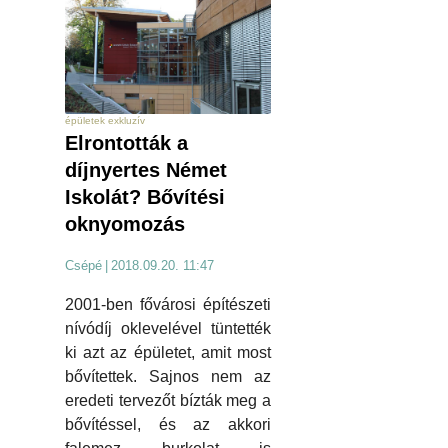
épületek exkluzív
Elrontották a
díjnyertes Német
Iskolát? Bővítési
oknyomozás
Csépé
|
2018.09.20. 11:47
2001-ben fővárosi építészeti
nívódíj oklevelével tüntették
ki azt az épületet, amit most
bővítettek. Sajnos nem az
eredeti tervezőt bízták meg a
bővítéssel, és az akkori