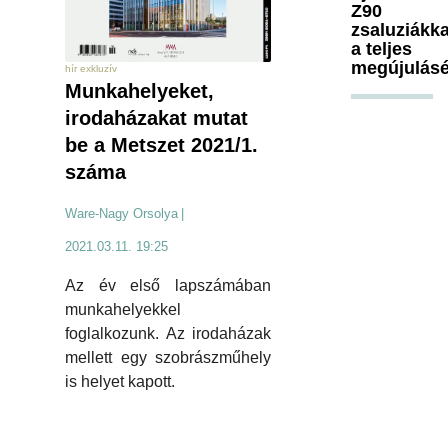
Z90
zsaluziákka
a teljes
megújulásé
hír exkluzív
Munkahelyeket,
irodaházakat mutat
be a Metszet 2021/1.
száma
Ware-Nagy Orsolya
|
2021.03.11. 19:25
Az év első lapszámában
munkahelyekkel
foglalkozunk. Az irodaházak
mellett egy szobrászműhely
is helyet kapott.