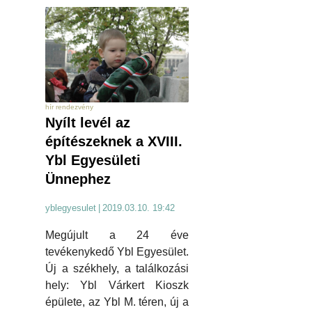
hír rendezvény
Nyílt levél az
építészeknek a XVIII.
Ybl Egyesületi
Ünnephez
yblegyesulet
|
2019.03.10. 19:42
Megújult a 24 éve
tevékenykedő Ybl Egyesület.
Új a székhely, a találkozási
hely: Ybl Várkert Kioszk
épülete, az Ybl M. téren, új a