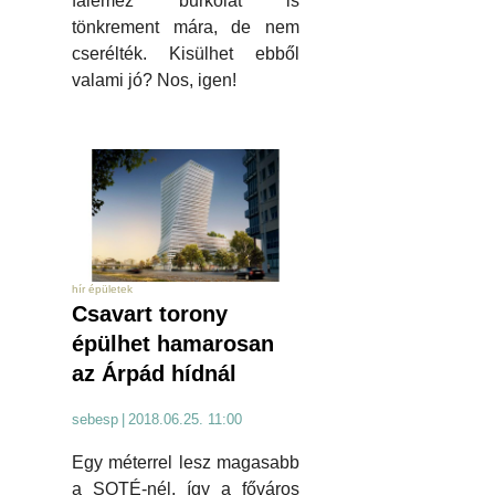
falemez burkolat is
tönkrement mára, de nem
cserélték. Kisülhet ebből
valami jó? Nos, igen!
hír épületek
Csavart torony
épülhet hamarosan
az Árpád hídnál
sebesp
|
2018.06.25. 11:00
Egy méterrel lesz magasabb
a SOTÉ-nél, így a főváros