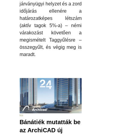
járványügyi helyzet és a zord
időjárás ellenére a
határozatképes létszám
(aktív tagok 5%-a) – némi
várakozást követően a
megismételt Taggyűlésre –
összegyűlt, és végig meg is
maradt.
hír
Bánátiék mutatták be
az ArchiCAD új