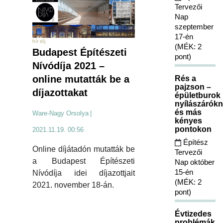
Tervezői
Nap
szeptember
17-én
hír díj
(MÉK: 2
Budapest Építészeti
pont)
Nívódíja 2021 –
online mutatták be a
Rés a
pajzson –
díjazottakat
épületburok
nyílászárókn
és más
Ware-Nagy Orsolya
|
kényes
pontokon
2021.11.19. 00:56
Építész
Online díjátadón mutatták be
Tervezői
a Budapest Építészeti
Nap október
15-én
Nívódíja idei díjazottjait
(MÉK: 2
2021. november 18-án.
pont)
Évtizedes
problémák