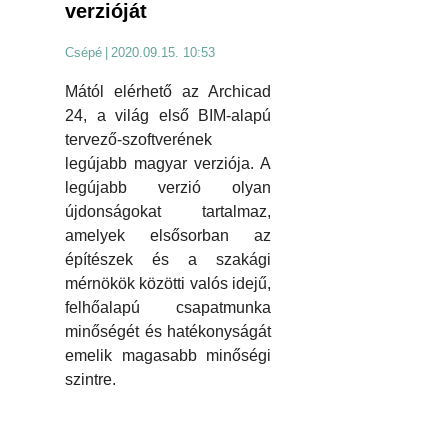
verzióját
Csépé
|
2020.09.15. 10:53
Mától elérhető az Archicad
24, a világ első BIM-alapú
tervező-szoftverének
legújabb magyar verziója. A
legújabb verzió olyan
újdonságokat tartalmaz,
amelyek elsősorban az
építészek és a szakági
mérnökök közötti valós idejű,
felhőalapú csapatmunka
minőségét és hatékonyságát
emelik magasabb minőségi
szintre.