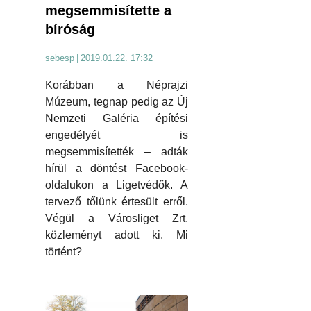
megsemmisítette a
bíróság
sebesp
|
2019.01.22. 17:32
Korábban a Néprajzi
Múzeum, tegnap pedig az Új
Nemzeti Galéria építési
engedélyét is
megsemmisítették – adták
hírül a döntést Facebook-
oldalukon a Ligetvédők. A
tervező tőlünk értesült erről.
Végül a Városliget Zrt.
közleményt adott ki. Mi
történt?