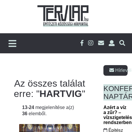
Hírlevél
Az összes találat
KONFE
erre: "
HARTVIG
"
NAPTÁ
13-24
megjelenítése a(z)
Azért a víz
a zűr? –
36
elemből.
vízszigetelé
rendszerbe
Építész