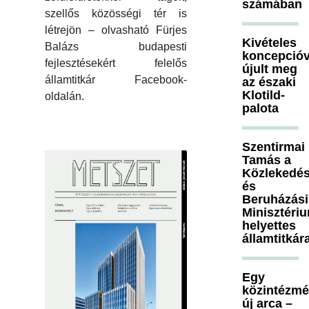
számában
szellős közösségi tér is
létrejön – olvasható Fürjes
Kivételes
Balázs budapesti
koncepcióv
fejlesztésekért felelős
újult meg
államtitkár Facebook-
az északi
Klotild-
oldalán.
palota
Szentirmai
Tamás a
Közlekedés
és
Beruházási
Minisztéri
helyettes
államtitkár
Egy
közintézm
új arca –