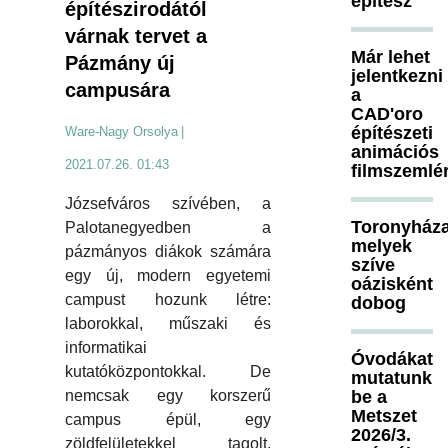
építész
építészirodától
várnak tervet a
Már lehet
Pázmány új
jelentkezni
campusára
a
CAD'oro
építészeti
Ware-Nagy Orsolya
|
animációs
2021.07.26. 01:43
filmszemlé
Józsefváros szívében, a
Toronyháza
Palotanegyedben a
melyek
pázmányos diákok számára
szíve
egy új, modern egyetemi
oázisként
campust hozunk létre:
dobog
laborokkal, műszaki és
informatikai
Óvodákat
kutatóközpontokkal. De
mutatunk
be a
nemcsak egy korszerű
Metszet
campus épül, egy
2026/3.
zöldfelületekkel tagolt,