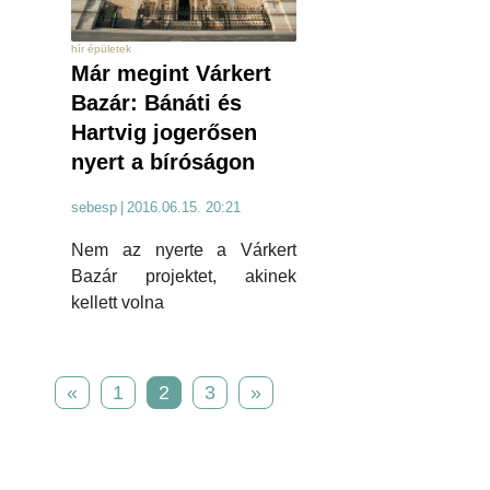
hír épületek
Már megint Várkert
Bazár: Bánáti és
Hartvig jogerősen
nyert a bíróságon
sebesp
|
2016.06.15. 20:21
Nem az nyerte a Várkert
Bazár projektet, akinek
kellett volna
«
1
2
3
»