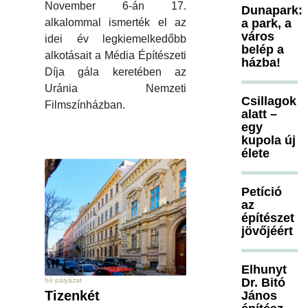
November 6-án 17.
Dunapark:
a park, a
alkalommal ismerték el az
város
idei év legkiemelkedőbb
belép a
alkotásait a Média Építészeti
házba!
Díja gála keretében az
Uránia Nemzeti
Csillagok
Filmszínházban.
alatt –
egy
kupola új
élete
Petíció
az
építészet
jövőjéért
Elhunyt
Dr. Bitó
hír pályázat
Tizenkét
János