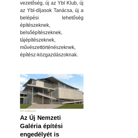
vezetőség, új az Ybl Klub, új
az Ybl-díjasok Tanácsa, új a
belépési lehetőség
építészeknek,
belsőépítészeknek,
tájépítészeknek,
művészettörténészeknek,
építész-közgazdászoknak.
hír exkluzív
Az Új Nemzeti
Galéria építési
engedélyét is