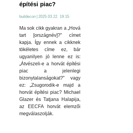
építési piac?
buildecon
|
2025.03.22. 19:15
Ma sok cikk gyakran a „Hová
tart [országnév]?” címet
kapja. Így ennek a cikknek
tökéletes címe ez, bár
ugyanilyen jó lenne ez is:
„Átvészeli-e a horvát építési
piac a jelenlegi
bizonytalanságokat?” vagy
ez: „Zsugorodik-e majd a
horvát építési piac? Michael
Glazer és Tatjana Halapija,
az EECFA horvát elemzői
megválaszolják.