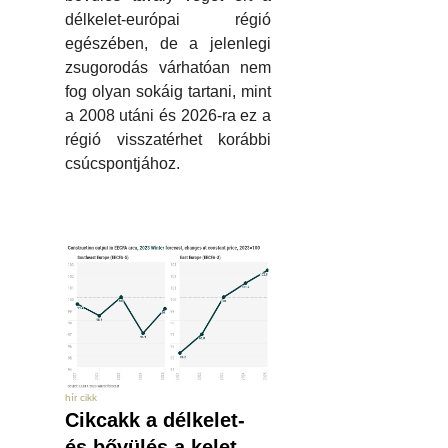
délkelet-európai régió
egészében, de a jelenlegi
zsugorodás várhatóan nem
fog olyan sokáig tartani, mint
a 2008 utáni és 2026-ra ez a
régió visszatérhet korábbi
csúcspontjához.
hír cikk
Cikcakk a délkelet-
és bővülés a kelet-