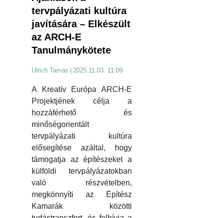
tervpályázati kultúra
javítására – Elkészült
az ARCH-E
Tanulmánykötete
Ulrich Tamás
|
2025.11.03. 11:09
A Kreatív Európa ARCH-E
Projektjének célja a
hozzáférhető és
minőségorientált
tervpályázati kultúra
elősegítése azáltal, hogy
támogatja az építészeket a
külföldi tervpályázatokban
való részvételben,
megkönnyíti az Építész
Kamarák közötti
tudástranszfert, és felhívja a