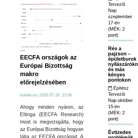
Tervezői
Nap
szeptember
17-én
(MÉK: 2
pont)
Rés a
cikk
pajzson –
EECFA országok az
épületburok
nyílászárókn
Európai Bizottság
és más
makro
kényes
pontokon
előrejelzésében
Építész
Tervezői
buildecon
|
2026.07.28. 23:06
Nap október
15-én
Ahogy minden nyáron, az
(MÉK: 2
Eltinga (EECFA Research)
pont)
most is megvizsgálta, hogy
az Európai Bizottság hogyan
Évtizedes
látja az EECFA országait. A
problémák