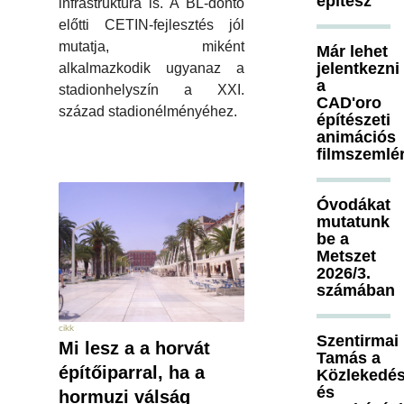
építész
infrastruktúra is. A BL-döntő
előtti CETIN-fejlesztés jól
mutatja, miként
Már lehet
jelentkezni
alkalmazkodik ugyanaz a
a
stadionhelyszín a XXI.
CAD'oro
század stadionélményéhez.
építészeti
animációs
filmszemlé
Óvodákat
mutatunk
be a
Metszet
2026/3.
számában
cikk
Szentirmai
Mi lesz a a horvát
Tamás a
építőiparral, ha a
Közlekedés
és
hormuzi válság