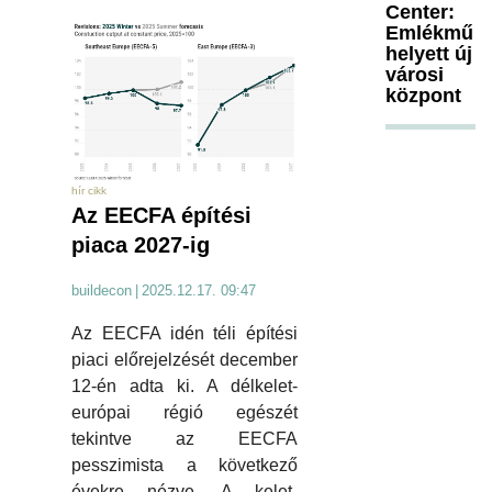
Center:
Emlékmű
helyett új
városi
központ
hír cikk
Az EECFA építési
piaca 2027-ig
buildecon
|
2025.12.17. 09:47
Az EECFA idén téli építési
piaci előrejelzését december
12-én adta ki. A délkelet-
európai régió egészét
tekintve az EECFA
pesszimista a következő
évekre nézve. A kelet-