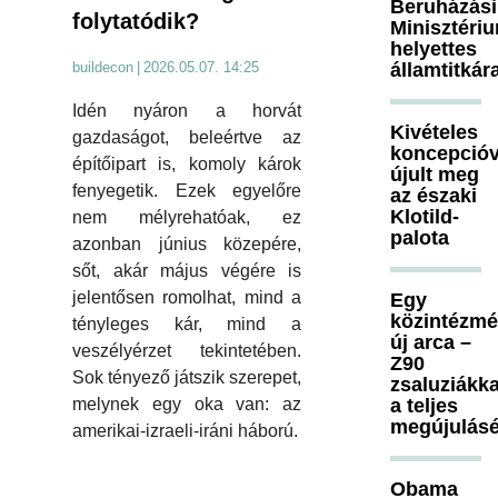
Beruházási
folytatódik?
Minisztéri
helyettes
államtitkár
buildecon
|
2026.05.07. 14:25
Idén nyáron a horvát
Kivételes
gazdaságot, beleértve az
koncepcióv
építőipart is, komoly károk
újult meg
fenyegetik. Ezek egyelőre
az északi
Klotild-
nem mélyrehatóak, ez
palota
azonban június közepére,
sőt, akár május végére is
jelentősen romolhat, mind a
Egy
közintézm
tényleges kár, mind a
új arca –
veszélyérzet tekintetében.
Z90
Sok tényező játszik szerepet,
zsaluziákka
a teljes
melynek egy oka van: az
megújulásé
amerikai-izraeli-iráni háború.
Obama