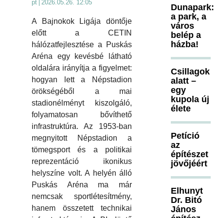
pt
|
2026.05.26. 12:05
Dunapark:
a park, a
A Bajnokok Ligája döntője
város
előtt a CETIN
belép a
házba!
hálózatfejlesztése a Puskás
Aréna egy kevésbé látható
oldalára irányítja a figyelmet:
Csillagok
hogyan lett a Népstadion
alatt –
egy
örökségéből a mai
kupola új
stadionélményt kiszolgáló,
élete
folyamatosan bővíthető
infrastruktúra. Az 1953-ban
Petíció
megnyitott Népstadion a
az
tömegsport és a politikai
építészet
reprezentáció ikonikus
jövőjéért
helyszíne volt. A helyén álló
Puskás Aréna ma már
Elhunyt
nemcsak sportlétesítmény,
Dr. Bitó
hanem összetett technikai
János