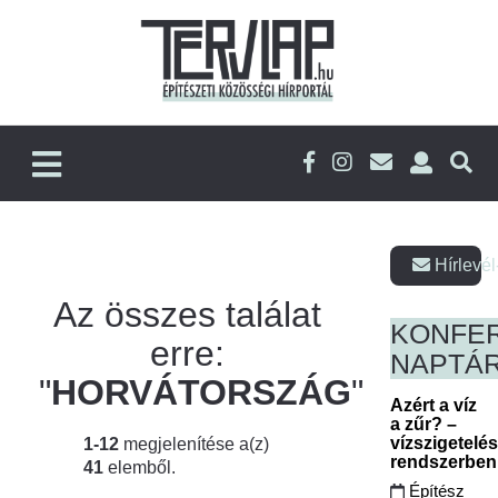
Hírlevél
Az összes találat
KONFE
erre:
NAPTÁ
"
HORVÁTORSZÁG
"
Azért a víz
a zűr? –
vízszigetelé
1-12
megjelenítése a(z)
rendszerbe
41
elemből.
Építész