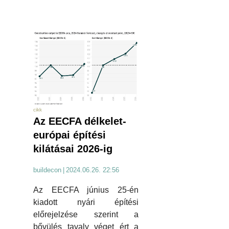
cikk
Az EECFA délkelet-
európai építési
kilátásai 2026-ig
buildecon
|
2024.06.26. 22:56
Az EECFA június 25-én
kiadott nyári építési
előrejelzése szerint a
bővülés tavaly véget ért a