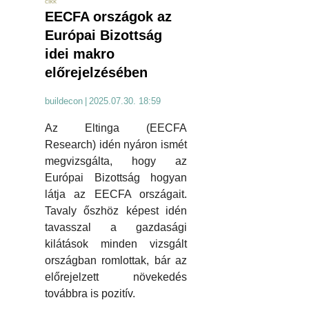
cikk
EECFA országok az
Európai Bizottság
idei makro
előrejelzésében
buildecon
|
2025.07.30. 18:59
Az Eltinga (EECFA
Research) idén nyáron ismét
megvizsgálta, hogy az
Európai Bizottság hogyan
látja az EECFA országait.
Tavaly őszhöz képest idén
tavasszal a gazdasági
kilátások minden vizsgált
országban romlottak, bár az
előrejelzett növekedés
továbbra is pozitív.