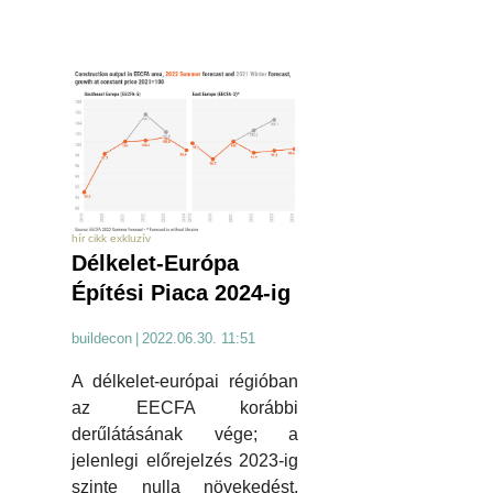
hír cikk exkluzív
Délkelet-Európa
Építési Piaca 2024-ig
buildecon
|
2022.06.30. 11:51
A délkelet-európai régióban
az EECFA korábbi
derűlátásának vége; a
jelenlegi előrejelzés 2023-ig
szinte nulla növekedést,