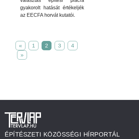
választás építési piacra
gyakorolt hatását értékeljék
az EECFA horvát kutatói.
«
1
2
3
4
»
ÉPÍTÉSZETI KÖZÖSSÉGI HÍRPORTÁL