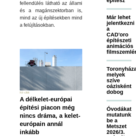
építész
fellendülés látható az állami
és a magánszektorban is,
Már lehet
mind az új építésekben mind
jelentkezni
a felújításokban.
a
CAD'oro
építészeti
animációs
filmszemlé
Toronyháza
melyek
szíve
oázisként
dobog
hír cikk
A délkelet-európai
építési piacon még
Óvodákat
mutatunk
nincs dráma, a kelet-
be a
európain annál
Metszet
inkább
2026/3.