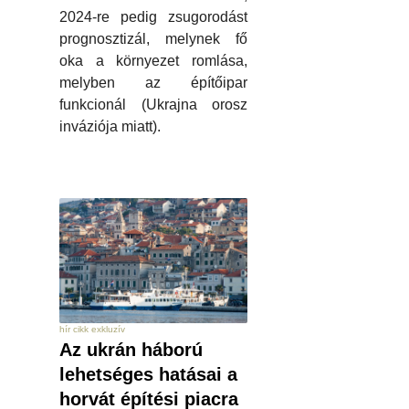
2024-re pedig zsugorodást
prognosztizál, melynek fő
oka a környezet romlása,
melyben az építőipar
funkcionál (Ukrajna orosz
inváziója miatt).
hír cikk exkluzív
Az ukrán háború
lehetséges hatásai a
horvát építési piacra