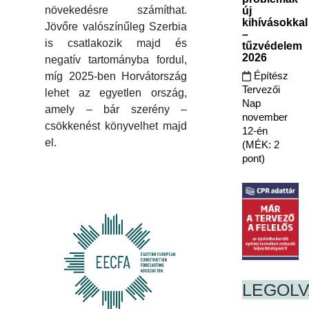
növekedésre számíthat.
új
kihívásokkal
Jövőre valószínűleg Szerbia
–
is csatlakozik majd és
tűzvédelem
2026
negatív tartományba fordul,
Építész
míg 2025-ben Horvátország
Tervezői
lehet az egyetlen ország,
Nap
amely – bár szerény –
november
csökkenést könyvelhet majd
12-én
el.
(MÉK: 2
pont)
LEGOL