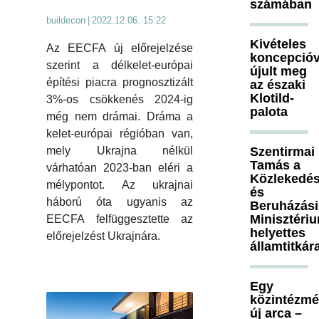
számában
buildecon
|
2022.12.06. 15:22
Kivételes
Az EECFA új előrejelzése
koncepcióv
szerint a délkelet-európai
újult meg
építési piacra prognosztizált
az északi
Klotild-
3%-os csökkenés 2024-ig
palota
még nem drámai. Dráma a
kelet-európai régióban van,
Szentirmai
mely Ukrajna nélkül
Tamás a
várhatóan 2023-ban eléri a
Közlekedés
mélypontot. Az ukrajnai
és
háború óta ugyanis az
Beruházási
Minisztéri
EECFA felfüggesztette az
helyettes
előrejelzést Ukrajnára.
államtitkár
Egy
közintézm
új arca –