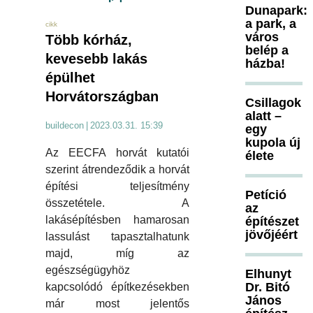
Dunapark:
a park, a
cikk
város
Több kórház,
belép a
kevesebb lakás
házba!
épülhet
Horvátországban
Csillagok
alatt –
buildecon
|
2023.03.31. 15:39
egy
kupola új
Az EECFA horvát kutatói
élete
szerint átrendeződik a horvát
építési teljesítmény
Petíció
összetétele. A
az
lakásépítésben hamarosan
építészet
jövőjéért
lassulást tapasztalhatunk
majd, míg az
egészségügyhöz
Elhunyt
Dr. Bitó
kapcsolódó építkezésekben
János
már most jelentős