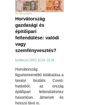
hír cikk exkluzív
Horvátország
gazdasági és
építőipari
fellendülése: valódi
vagy
szemfényvesztés?
buildecon
|
2021.11.03. 21:26
Horvátország
figyelemreméltó kilábalása a
tavalyi brutális Covid-
hatásból, az ország
építőipari fellendüléshez
hasonlóan, átmeneti és
hosszú távú is.