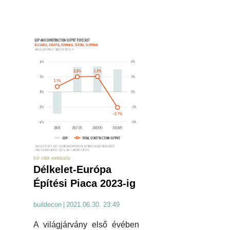
hír cikk exkluzív
Délkelet-Európa
Építési Piaca 2023-ig
buildecon
|
2021.06.30. 23:49
A világjárvány első évében