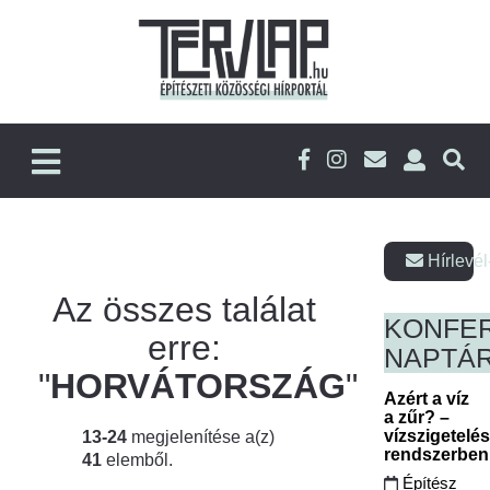
Hírlevél
Az összes találat
KONFE
erre:
NAPTÁ
"
HORVÁTORSZÁG
"
Azért a víz
a zűr? –
vízszigetelé
13-24
megjelenítése a(z)
rendszerbe
41
elemből.
Építész