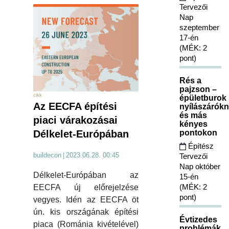
Tervezői
Nap
szeptember
17-én
(MÉK: 2
pont)
Rés a
pajzson –
cikk
épületburok
Az EECFA építési
nyílászárókn
és más
piaci várakozásai
kényes
pontokon
Délkelet-Európában
Építész
buildecon
|
2023.06.28. 00:45
Tervezői
Nap október
Délkelet-Európában az
15-én
(MÉK: 2
EECFA új előrejelzése
pont)
vegyes. Idén az EECFA öt
ún. kis országának építési
Évtizedes
piaca (Románia kivételével)
problémák