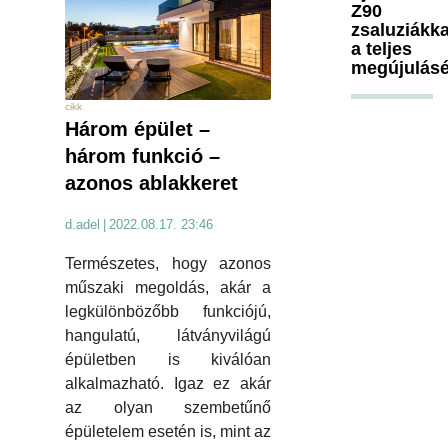
Z90
zsaluziákka
a teljes
megújulásé
cikk
Három épület –
három funkció –
azonos ablakkeret
d.adel
|
2022.08.17. 23:46
Természetes, hogy azonos
műszaki megoldás, akár a
legkülönbözőbb funkciójú,
hangulatú, látványvilágú
épületben is kiválóan
alkalmazható. Igaz ez akár
az olyan szembetűnő
épületelem esetén is, mint az