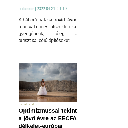
buildecon
|
2022.04.21. 21:10
A háború hatásai rövid távon
a horvát építési alszektorokat
gyengíthetik, főleg a
turisztikai célú építéseket.
hír cikk exkluzív
Optimizmussal tekint
a jövő évre az EECFA
délkelet-európai