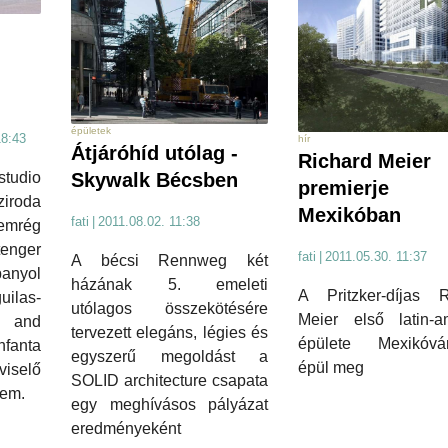
épületek
18:43
hír
Átjáróhíd utólag -
Richard Meier
Skywalk Bécsben
tudio
premierje
ziroda
Mexikóban
fati
|
2011.08.02. 11:38
emrég
tenger
fati
|
2011.05.30. 11:37
A bécsi Rennweg két
nyol
házának 5. emeleti
A Pritzker-díjas R
ilas-
utólagos összekötésére
Meier első latin-am
m and
tervezett elegáns, légies és
épülete Mexikóvá
fanta
egyszerű megoldást a
épül meg
iselő
SOLID architecture csapata
rem.
egy meghívásos pályázat
eredményeként