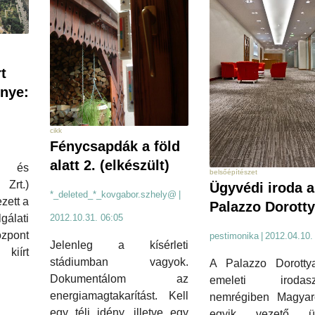
rt
nye:
cikk
Fénycsapdák a föld
alatt 2. (elkészült)
y és
belsőépítészet
Zrt.)
Ügyvédi iroda a
*_deleted_*_kovgabor.szhely@
|
ezett a
Palazzo Dorott
álati
2012.10.31. 06:05
zpont
pestimonika
|
2012.04.10.
Jelenleg a kísérleti
iírt
stádiumban vagyok.
A Palazzo Dorotty
Dokumentálom az
emeleti irodaszi
energiamagtakarítást. Kell
nemrégiben Magyar
egy téli idény, illetve egy
egyik vezető üg