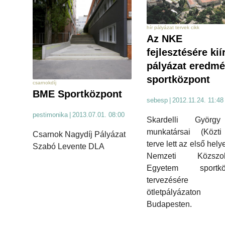
hír pályázat tervek cikk
Az NKE
fejlesztésére kií
pályázat eredmé
sportközpont
csarnokdíj
BME Sportközpont
sebesp
|
2012.11.24. 11:48
pestimonika
|
2013.07.01. 08:00
Skardelli Györg
munkatársai (Közti 
Csarnok Nagydíj Pályázat
terve lett az első hely
Szabó Levente DLA
Nemzeti Közszolg
Egyetem sportkö
tervezésére k
ötletpályázaton
Budapesten.