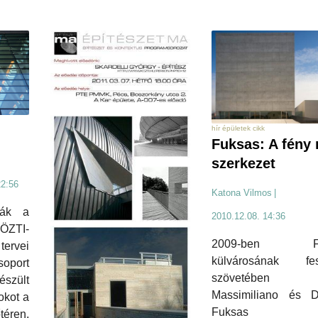
hír épületek cikk
Fuksas: A fény 
szerkezet
22:56
Katona Vilmos
|
ták a
2010.12.08. 14:36
KÖZTI-
2009-ben Fol
ervei
külvárosának fes
oport
szövetében é
észült
Massimiliano és D
okot a
Fuksas
éren,