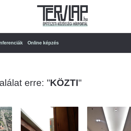
nferenciák
Online képzés
lálat erre: "
KÖZTI
"