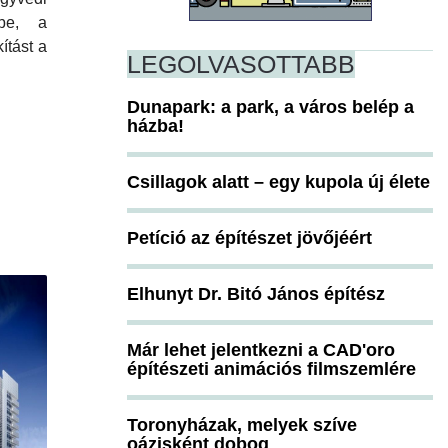
 be, a
ítást a
LEGOLVASOTTABB
Dunapark: a park, a város belép a
házba!
Csillagok alatt – egy kupola új élete
Petíció az építészet jövőjéért
Elhunyt Dr. Bitó János építész
Már lehet jelentkezni a CAD'oro
építészeti animációs filmszemlére
Toronyházak, melyek szíve
oázisként dobog