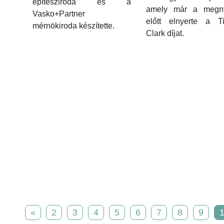
építésziroda és a
amely már a megny
Vasko+Partner
előtt elnyerte a Ti
mérnökiroda készítette.
Clark díjat.
«
2
3
4
5
6
7
8
9