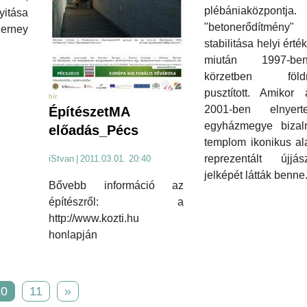
plébániaközpont
itása
"betonerődítmény"
erney
stabilitása helyi érték
miután 1997-
körzetben földr
pusztított. Amikor 
hír
2001-ben elnyer
ÉpítészetMA
egyházmegye bizal
előadás_Pécs
templom ikonikus al
reprezentált újjász
iStvan
|
2011.03.01. 20:40
jelképét látták benne
Bővebb információ az
építészről: a
http://www.kozti.hu
honlapján
10
11
»