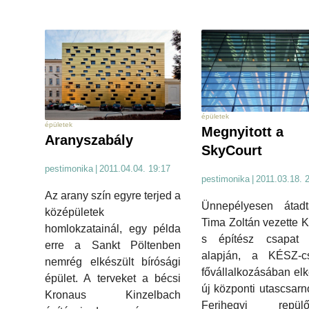
épületek
épületek
Megnyitott a
Aranyszabály
SkyCourt
pestimonika
|
2011.04.04. 19:17
pestimonika
|
2011.03.18. 
Az arany szín egyre terjed a
Ünnepélyesen átad
középületek
Tima Zoltán vezette 
homlokzatainál, egy példa
s építész csapat t
erre a Sankt Pöltenben
alapján, a KÉSZ-cs
nemrég elkészült bírósági
fővállalkozásában elk
épület. A terveket a bécsi
új központi utascsarn
Kronaus Kinzelbach
Ferihegyi repülőt