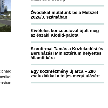
Óvodákat mutatunk be a Metszet
2026/3. számában
Kivételes koncepcióval újult meg
az északi Klotild-palota
Szentirmai Tamás a Közlekedési és
Beruházási Minisztérium helyettes
államtitkára
Egy közintézmény új arca – Z90
ichard
zsaluziákkal a teljes megújulásért
erikai
rosban