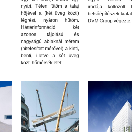
nyári. Télen fűtöm a talaj
irodája költözött
hőjével a (két üveg közti)
belsőépítészeti kialak
légrést, nyáron hűtöm.
DVM Group végezte.
Háttérinformáció: két
azonos tájolású és
nagyságú ablaknál mérem
(hitelesített mérővel) a kinti,
benti, illetve a két üveg
közti hőmérsékletet.