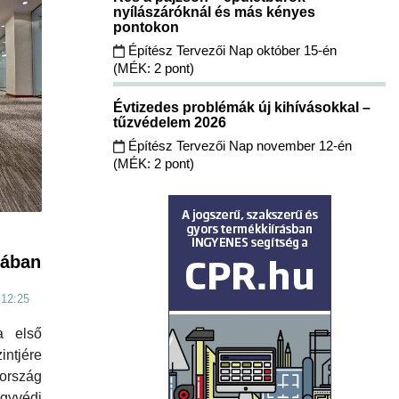
nyílászáróknál és más kényes
pontokon
Építész Tervezői Nap október 15-én
(MÉK: 2 pont)
Évtizedes problémák új kihívásokkal –
tűzvédelem 2026
Építész Tervezői Nap november 12-én
(MÉK: 2 pont)
yában
 12:25
a első
ntjére
ország
yvédi