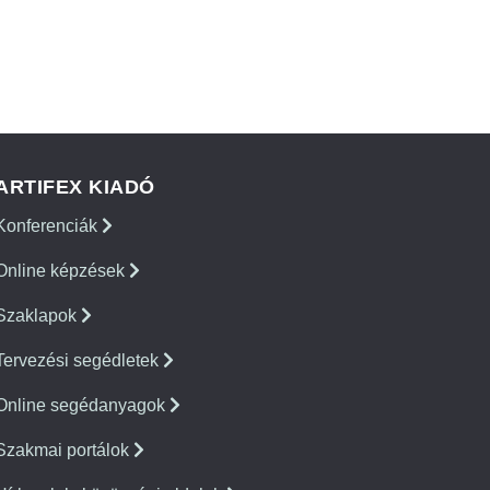
ARTIFEX KIADÓ
Konferenciák
Online képzések
Szaklapok
Tervezési segédletek
Online segédanyagok
Szakmai portálok