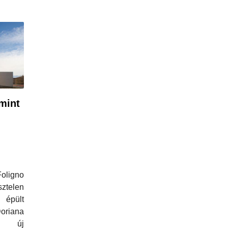
mint
igno
ztelen
pült
oriana
 új