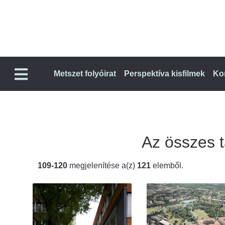
Metszet folyóirat
Perspektíva kisfilmek
Ko
Az összes ta
109-120
megjelenítése a(z)
121
elemből.