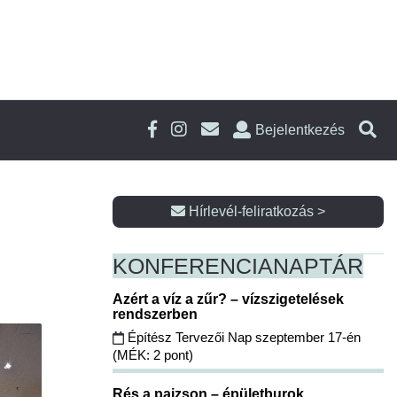
Bejelentkezés
Hírlevél-feliratkozás >
KONFERENCIA
NAPTÁR
Azért a víz a zűr? – vízszigetelések
rendszerben
Építész Tervezői Nap szeptember 17-én
(MÉK: 2 pont)
Rés a pajzson – épületburok