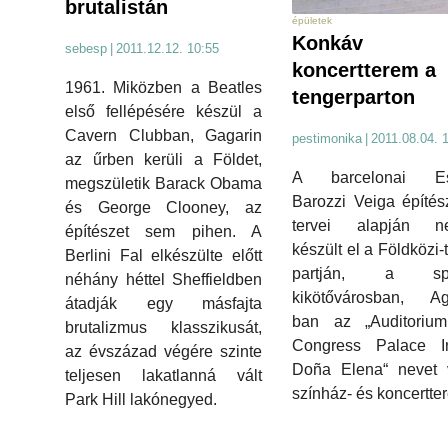
brutalistán
épületek
Konkáv
sebesp
|
2011.12.12. 10:55
koncertterem a
1961. Miközben a Beatles
tengerparton
első fellépésére készül a
Cavern Clubban, Gagarin
pestimonika
|
2011.08.04. 
az űrben kerüli a Földet,
A barcelonai Es
megszületik Barack Obama
Barozzi Veiga építés
és George Clooney, az
tervei alapján n
építészet sem pihen. A
készült el a Földközi-
Berlini Fal elkészülte előtt
partján, a spa
néhány héttel Sheffieldben
kikötővárosban, Agu
átadják egy másfajta
ban az „Auditoriu
brutalizmus klasszikusát,
Congress Palace In
az évszázad végére szinte
Doña Elena“ nevet v
teljesen lakatlanná vált
színház- és koncertte
Park Hill lakónegyed.