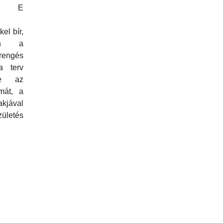
ja. E
kel bír,
ben a
engés
a terv
te az
mát, a
akjával
ületés
.