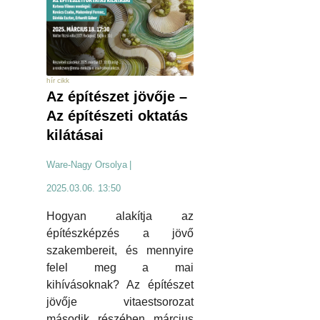
hír cikk
Az építészet jövője –
Az építészeti oktatás
kilátásai
Ware-Nagy Orsolya
|
2025.03.06. 13:50
Hogyan alakítja az
építészképzés a jövő
szakembereit, és mennyire
felel meg a mai
kihívásoknak? Az építészet
jövője vitaestsorozat
második részében március