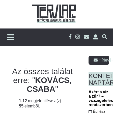
Hírlevél
Az összes találat
KONFE
erre: "
KOVÁCS,
NAPTÁ
CSABA
"
Azért a víz
a zűr? –
vízszigetelé
1-12
megjelenítése a(z)
rendszerbe
55
elemből.
Építész