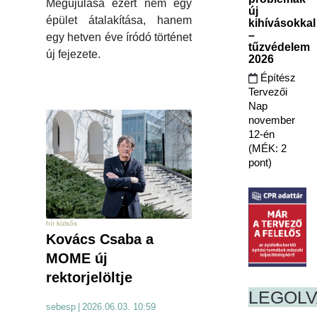
Megújulása ezért nem egy
új
épület átalakítása, hanem
kihívásokkal
–
egy hetven éve íródó történet
tűzvédelem
új fejezete.
2026
Építész
Tervezői
Nap
november
12-én
(MÉK: 2
pont)
hír külsős
Kovács Csaba a
MOME új
rektorjelöltje
LEGOL
sebesp
|
2026.06.03. 10:59