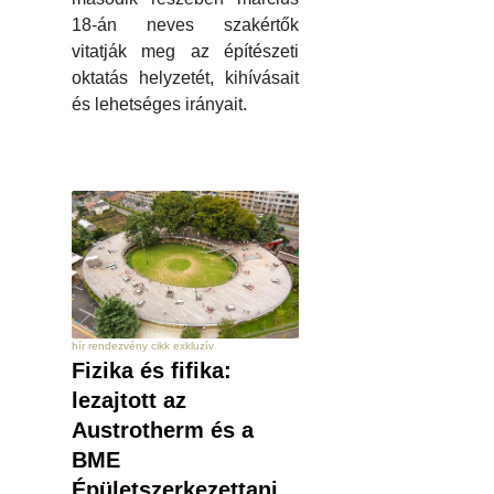
18-án neves szakértők
vitatják meg az építészeti
oktatás helyzetét, kihívásait
és lehetséges irányait.
hír rendezvény cikk exkluzív
Fizika és fifika:
lezajtott az
Austrotherm és a
BME
Épületszerkezettani