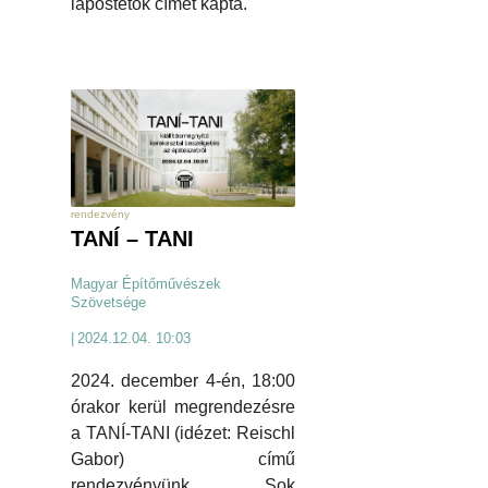
lapostetők címet kapta.
rendezvény
TANÍ – TANI
Magyar Építőművészek
Szövetsége
|
2024.12.04. 10:03
2024. december 4-én, 18:00
órakor kerül megrendezésre
a TANÍ-TANI (idézet: Reischl
Gabor) című
rendezvényünk. Sok