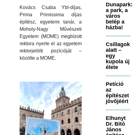
Dunapark:
Kovács Csaba Ybl-díjas,
a park, a
Prima Primissima díjas
város
belép a
építész, egyetemi tanár, a
házba!
Moholy-Nagy Művészeti
Egyetem (MOME) megbízott
rektora nyerte el az egyetem
Csillagok
alatt –
rektorjelölti pozícióját –
egy
közölte a MOME.
kupola új
élete
Petíció
az
építészet
jövőjéért
Elhunyt
Dr. Bitó
János