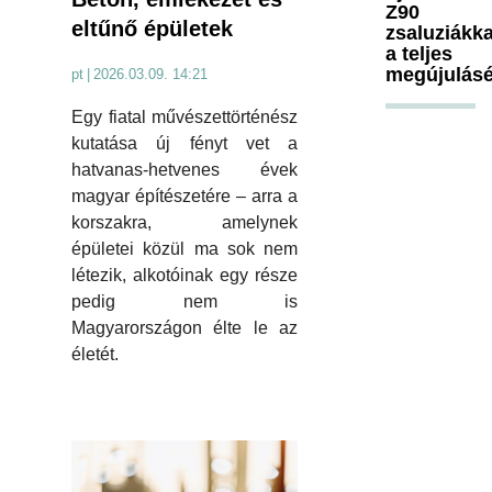
Z90
eltűnő épületek
zsaluziákka
a teljes
megújulásé
pt
|
2026.03.09. 14:21
Egy fiatal művészettörténész
kutatása új fényt vet a
hatvanas-hetvenes évek
magyar építészetére – arra a
korszakra, amelynek
épületei közül ma sok nem
létezik, alkotóinak egy része
pedig nem is
Magyarországon élte le az
életét.