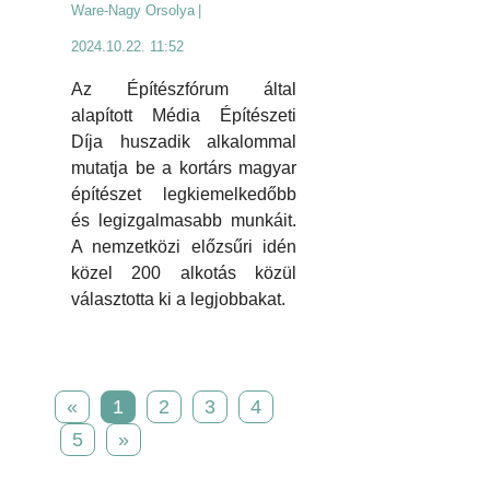
Ware-Nagy Orsolya
|
2024.10.22. 11:52
Az Építészfórum által
alapított Média Építészeti
Díja huszadik alkalommal
mutatja be a kortárs magyar
építészet legkiemelkedőbb
és legizgalmasabb munkáit.
A nemzetközi előzsűri idén
közel 200 alkotás közül
választotta ki a legjobbakat.
«
1
2
3
4
5
»