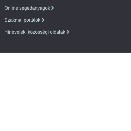
Online segédanyagok
Szakmai portálok
Hírlevelek, közösségi oldalak