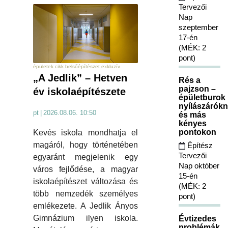
Tervezői
Nap
szeptember
17-én
(MÉK: 2
pont)
épületek cikk belsőépítészet exkluzív
„A Jedlik” – Hetven
Rés a
pajzson –
év iskolaépítészete
épületburok
nyílászárókn
pt
|
2026.08.06. 10:50
és más
kényes
pontokon
Kevés iskola mondhatja el
magáról, hogy történetében
Építész
Tervezői
egyaránt megjelenik egy
Nap október
város fejlődése, a magyar
15-én
iskolaépítészet változása és
(MÉK: 2
több nemzedék személyes
pont)
emlékezete. A Jedlik Ányos
Gimnázium ilyen iskola.
Évtizedes
problémák