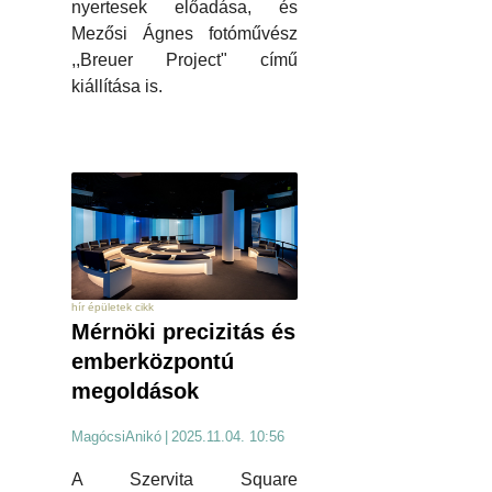
nyertesek előadása, és
Mezősi Ágnes fotóművész
,,Breuer Project" című
kiállítása is.
hír épületek cikk
Mérnöki precizitás és
emberközpontú
megoldások
MagócsiAnikó
|
2025.11.04. 10:56
A Szervita Square