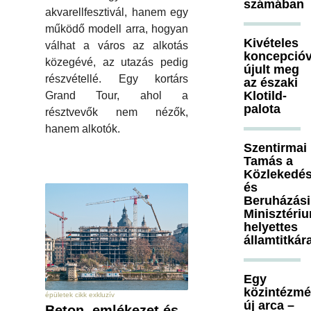
számában
akvarellfesztivál, hanem egy
működő modell arra, hogyan
Kivételes
válhat a város az alkotás
koncepcióv
közegévé, az utazás pedig
újult meg
részvétellé. Egy kortárs
az északi
Klotild-
Grand Tour, ahol a
palota
résztvevők nem nézők,
hanem alkotók.
Szentirmai
Tamás a
Közlekedés
és
Beruházási
Minisztéri
helyettes
államtitkár
Egy
közintézm
épületek cikk exkluzív
új arca –
Beton, emlékezet és