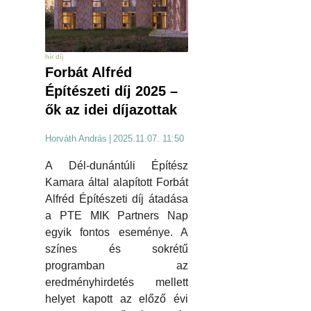
hír díj
Forbát Alfréd
Építészeti díj 2025 –
ők az idei díjazottak
Horváth András
|
2025.11.07. 11:50
A Dél-dunántúli Építész
Kamara által alapított Forbát
Alfréd Építészeti díj átadása
a PTE MIK Partners Nap
egyik fontos eseménye. A
színes és sokrétű
programban az
eredményhirdetés mellett
helyet kapott az előző évi