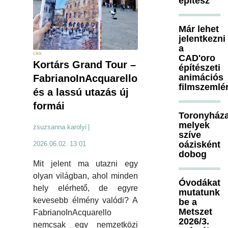
építész
Már lehet
jelentkezni
a
cikk
CAD'oro
Kortárs Grand Tour –
építészeti
animációs
FabrianoInAcquarello
filmszemlé
és a lassú utazás új
formái
Toronyháza
melyek
zsuzsanna karolyi
|
szíve
oázisként
2026.06.02. 13:01
dobog
Mit jelent ma utazni egy
olyan világban, ahol minden
Óvodákat
hely elérhető, de egyre
mutatunk
kevesebb élmény valódi? A
be a
Metszet
FabrianoInAcquarello
2026/3.
nemcsak egy nemzetközi