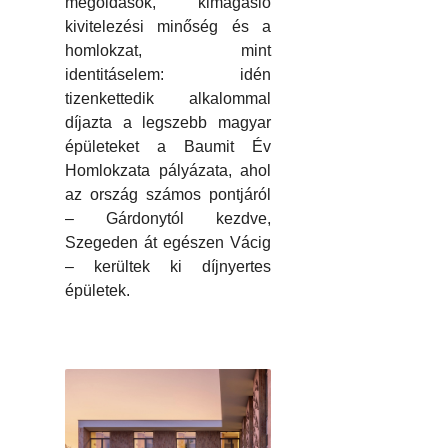
megoldások, kimagasló
kivitelezési minőség és a
homlokzat, mint
identitáselem: idén
tizenkettedik alkalommal
díjazta a legszebb magyar
épületeket a Baumit Év
Homlokzata pályázata, ahol
az ország számos pontjáról
– Gárdonytól kezdve,
Szegeden át egészen Vácig
– kerültek ki díjnyertes
épületek.