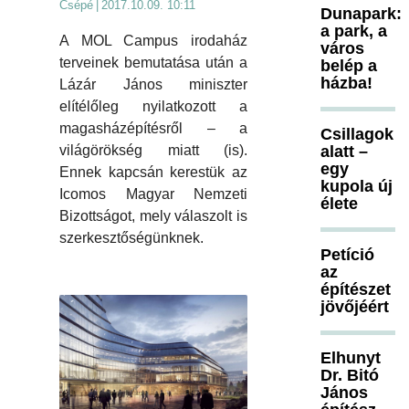
Csépé
|
2017.10.09. 10:11
Dunapark:
a park, a
A MOL Campus irodaház
város
terveinek bemutatása után a
belép a
házba!
Lázár János miniszter
elítélőleg nyilatkozott a
magasházépítésről – a
Csillagok
világörökség miatt (is).
alatt –
egy
Ennek kapcsán kerestük az
kupola új
Icomos Magyar Nemzeti
élete
Bizottságot, mely válaszolt is
szerkesztőségünknek.
Petíció
az
építészet
jövőjéért
Elhunyt
Dr. Bitó
János