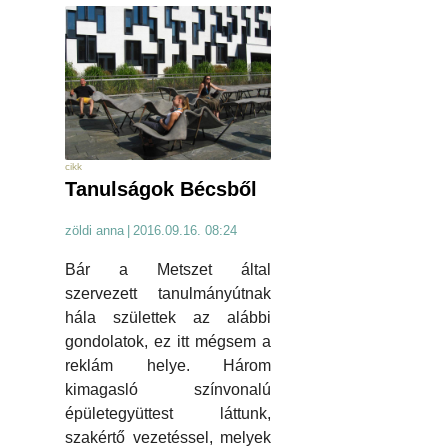
cikk
Tanulságok Bécsből
zöldi anna
|
2016.09.16. 08:24
Bár a Metszet által
szervezett tanulmányútnak
hála születtek az alábbi
gondolatok, ez itt mégsem a
reklám helye. Három
kimagasló színvonalú
épületegyüttest láttunk,
szakértő vezetéssel, melyek