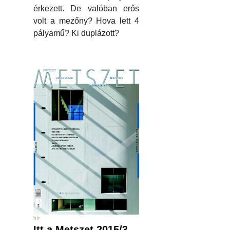
érkezett. De valóban erős
volt a mezőny? Hova lett 4
pályamű? Ki duplázott?
hír
Itt a Metszet 2015/3