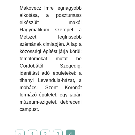
Makovecz Imre legnagyobb
alkotása, a posztumusz
elkészült makói
Hagymatikum szerepel a
Metszet legfrissebb
számának címlapján. A lap a
közösségi építést járja körül:
templomokat mutat be
Cordobától Szegedig,
identitást adó épületeket: a
tihanyi Levendula-házat, a
mohácsi Szent Koronát
formázó épületet, egy japán
múzeum-szigetet, debreceni
campust.
«
1
2
3
4