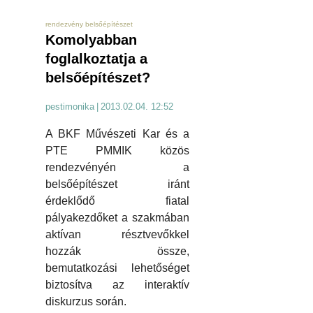
rendezvény belsőépítészet
Komolyabban
foglalkoztatja a
belsőépítészet?
pestimonika
|
2013.02.04. 12:52
A BKF Művészeti Kar és a
PTE PMMIK közös
rendezvényén a
belsőépítészet iránt
érdeklődő fiatal
pályakezdőket a szakmában
aktívan résztvevőkkel
hozzák össze,
bemutatkozási lehetőséget
biztosítva az interaktív
diskurzus során.