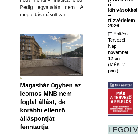
új
Pedig egyáltalán nem! A
kihívásokkal
megoldás másutt van.
–
tűzvédelem
2026
Építész
Tervezői
Nap
november
12-én
(MÉK: 2
pont)
hír
Magasház ügyben az
Icomos MNB nem
foglal állást, de
korábbi ellenző
álláspontját
fenntartja
LEGOL