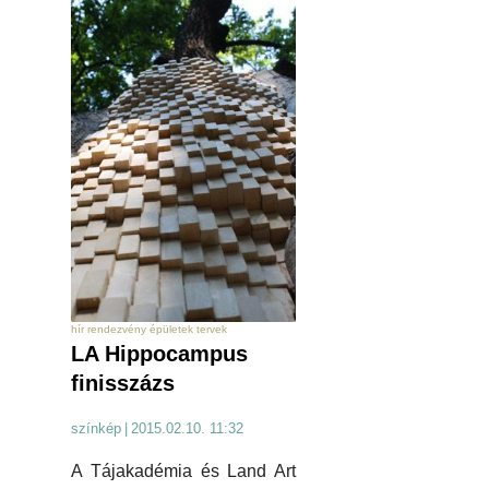
hír rendezvény épületek tervek
LA Hippocampus
finisszázs
színkép
|
2015.02.10. 11:32
A Tájakadémia és Land Art