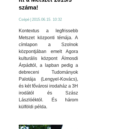
száma!
Csépé
|
2015.06.15. 10:32
Kontextus a legfrissebb
Metszet központi témája. A
címlapon a Szolnok
központjában emelt Agora
kulturális központ Álmosdi
Árpádtól, a lapban pedig a
debreceni Tudományok
Palotája (Lengyel-Kovács),
és két fővárosi irodaház a 3H
irodától és Szász
Lászlóéktól. És három
külföldi példa.