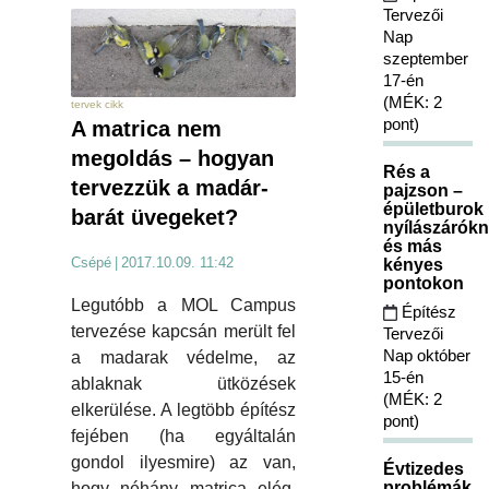
Tervezői
Nap
szeptember
17-én
(MÉK: 2
tervek cikk
pont)
A matrica nem
megoldás – hogyan
Rés a
tervezzük a madár-
pajzson –
épületburok
barát üvegeket?
nyílászárókn
és más
Csépé
|
2017.10.09. 11:42
kényes
pontokon
Legutóbb a MOL Campus
Építész
tervezése kapcsán merült fel
Tervezői
Nap október
a madarak védelme, az
15-én
ablaknak ütközések
(MÉK: 2
elkerülése. A legtöbb építész
pont)
fejében (ha egyáltalán
gondol ilyesmire) az van,
Évtizedes
problémák
hogy néhány matrica elég.