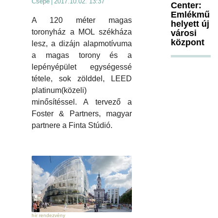
Csépé
|
2017.10.02. 13:37
Center:
Emlékmű
A 120 méter magas
helyett új
toronyház a MOL székháza
városi
központ
lesz, a dizájn alapmotívuma
a magas torony és a
lepényépület egységessé
tétele, sok zölddel, LEED
platinum(közeli)
minősítéssel. A tervező a
Foster & Partners, magyar
partnere a Finta Stúdió.
hír rendezvény