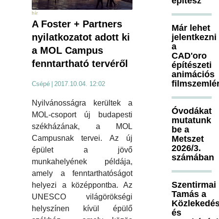
építész
hír
A Foster + Partners
Már lehet
nyilatkozatot adott ki
jelentkezni
a
a MOL Campus
CAD'oro
fenntartható tervéről
építészeti
animációs
filmszemlé
Csépé
|
2017.10.04. 12:02
Nyilvánosságra kerültek a
Óvodákat
MOL-csoport új budapesti
mutatunk
székházának, a MOL
be a
Metszet
Campusnak tervei. Az új
2026/3.
épület a jövő
számában
munkahelyének példája,
amely a fenntarthatóságot
Szentirmai
helyezi a középpontba. Az
Tamás a
UNESCO világörökségi
Közlekedés
helyszínen kívül épülő
és