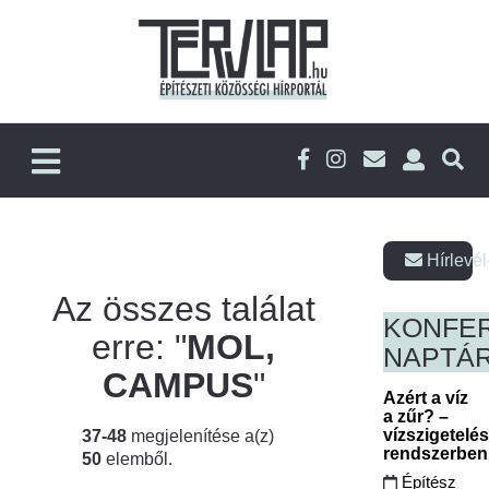
Hírlevél
Az összes találat
KONFE
erre: "
MOL,
NAPTÁ
CAMPUS
"
Azért a víz
a zűr? –
vízszigetelé
37-48
megjelenítése a(z)
rendszerbe
50
elemből.
Építész