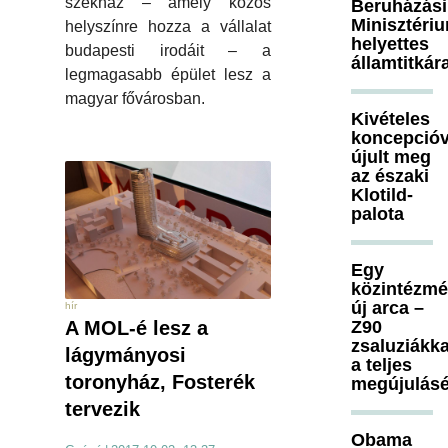
székház – amely közös
Beruházási
Minisztéri
helyszínre hozza a vállalat
helyettes
budapesti irodáit – a
államtitkár
legmagasabb épület lesz a
magyar fővárosban.
Kivételes
koncepcióv
újult meg
az északi
Klotild-
palota
Egy
közintézm
új arca –
hír
A MOL-é lesz a
Z90
zsaluziákka
lágymányosi
a teljes
toronyház, Fosterék
megújulásé
tervezik
Obama