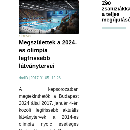
Z90
zsaluziákka
a teljes
megújulásé
hír tervek
Megszülettek a 2024-
es olimpia
legfrissebb
látványtervei
droID
|
2017.01.05. 12:28
A képsorozatban
megtekinthetők a Budapest
2024 által 2017. január 4-én
közölt legfrissebb aktuális
látványtervek a 2014-es
olimpia nyolc esetleges