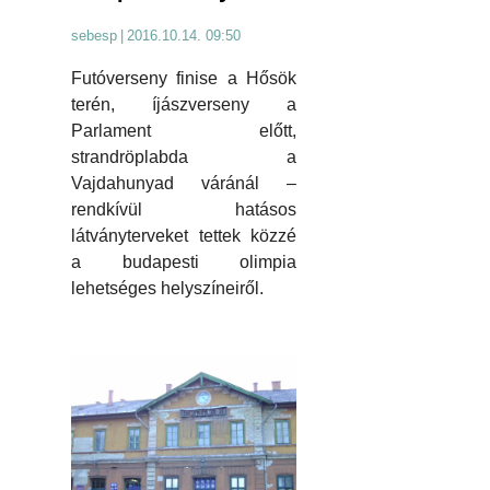
sebesp
|
2016.10.14. 09:50
Futóverseny finise a Hősök
terén, íjászverseny a
Parlament előtt,
strandröplabda a
Vajdahunyad váránál –
rendkívül hatásos
látványterveket tettek közzé
a budapesti olimpia
lehetséges helyszíneiről.