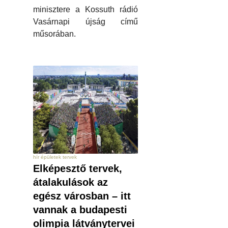
minisztere a Kossuth rádió
Vasárnapi újság című
műsorában.
hír épületek tervek
Elképesztő tervek,
átalakulások az
egész városban – itt
vannak a budapesti
olimpia látványtervei