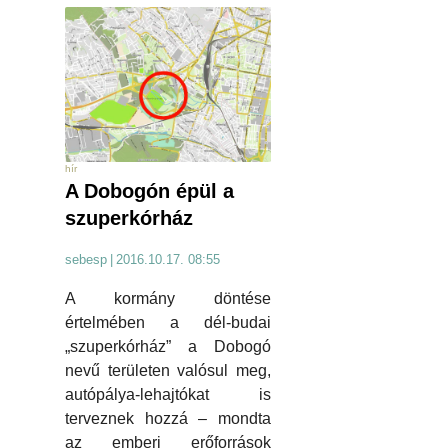
hír
A Dobogón épül a
szuperkórház
sebesp
|
2016.10.17. 08:55
A kormány döntése
értelmében a dél-budai
„szuperkórház” a Dobogó
nevű területen valósul meg,
autópálya-lehajtókat is
terveznek hozzá – mondta
az emberi erőforrások