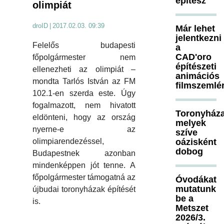
építész
olimpiát
droID
|
2017.02.03. 09:39
Már lehet
jelentkezni
Felelős budapesti
a
CAD'oro
főpolgármester nem
építészeti
ellenezheti az olimpiát –
animációs
mondta Tarlós István az FM
filmszemlé
102.1-en szerda este. Úgy
fogalmazott, nem hivatott
Toronyháza
eldönteni, hogy az ország
melyek
nyerne-e az
szíve
oázisként
olimpiarendezéssel,
dobog
Budapestnek azonban
mindenképpen jót tenne. A
főpolgármester támogatná az
Óvodákat
mutatunk
újbudai toronyházak építését
be a
is.
Metszet
2026/3.