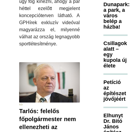
úgy fog kinézni, ahogy a pár
Dunapark:
héttel ezelőtt megjelent
a park, a
város
koncepcióterven látható. A
belép a
GPHírek exkluzív videóval
házba!
magyarázza el, milyenné
válhat az ország legnagyobb
Csillagok
sportlétesítménye.
alatt –
egy
kupola új
élete
Petíció
az
építészet
jövőjéért
hír
Tarlós: felelős
Elhunyt
főpolgármester nem
Dr. Bitó
János
ellenezheti az