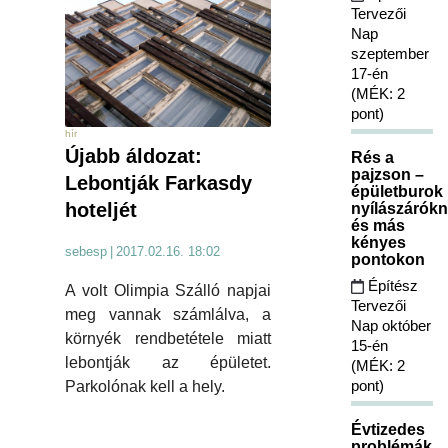
Tervezői
Nap
szeptember
17-én
(MÉK: 2
pont)
hír
Újabb áldozat:
Rés a
pajzson –
Lebontják Farkasdy
épületburok
hoteljét
nyílászárókn
és más
kényes
sebesp
|
2017.02.16. 18:02
pontokon
Építész
A volt Olimpia Szálló napjai
Tervezői
meg vannak számlálva, a
Nap október
környék rendbetétele miatt
15-én
lebontják az épületet.
(MÉK: 2
pont)
Parkolónak kell a hely.
Évtizedes
problémák