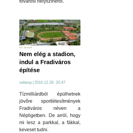
fővárosi helyszínéről.
hír tervek
Nem elég a stadion,
indul a Fradiváros
építése
sebesp
|
2016.12.29. 20:47
Tízmilliárdból épülhetnek
jövőre sportlétesítmények
Fradiváros néven a
Népligetben. De arról, hogy
mi lesz a parkkal, a fákkal,
keveset tudni.