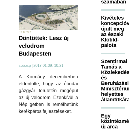
számában
Kivételes
koncepcióv
újult meg
hír tervek
az északi
Döntöttek: Lesz új
Klotild-
palota
velodrom
Budapesten
Szentirmai
sebesp
|
2017.01.09. 10:21
Tamás a
Közlekedés
A Kormány decemberben
és
Beruházási
eldöntötte, hogy az óbudai
Minisztéri
gázgyár területén megépül
helyettes
az új velodrom. Ezenkívül a
államtitkár
Népligetben is remélhetünk
kerékpáros fejlesztéseket.
Egy
közintézm
új arca –