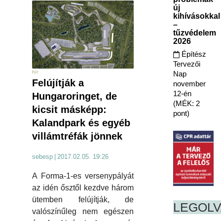
új
kihívásokkal
–
tűzvédelem
2026
Építész
Tervezői
hír
Nap
Felújítják a
november
12-én
Hungaroringet, de
(MÉK: 2
kicsit másképp:
pont)
Kalandpark és egyéb
villámtréfák jönnek
sebesp
|
2017.02.05. 19:26
A Forma-1-es versenypályát
az idén ősztől kezdve három
ütemben felújítják, de
LEGOL
valószínűleg nem egészen