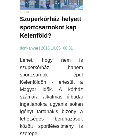
hír cikk
Szuperkórház helyett
sportcsarnokot kap
Kelenföld?
donkanyar
|
2016.10.05. 08:31
Lehet, hogy nem is
szuperkórház, hanem
sportcsarnok épül
Kelenföldön - értesült a
Magyar Idők. A kórház
számára alkalmas újbudai
ingatlanokra ugyanis sokan
igényt tartanak,s bizony a
lehetséges beruházások
között sportlétesítmény is
szerepel.