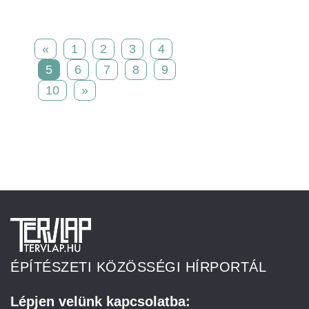
«
1
2
3
4
5
6
7
8
9
10
»
ÉPÍTÉSZETI KÖZÖSSÉGI HÍRPORTÁL
Lépjen velünk kapcsolatba: