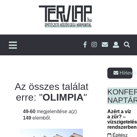
Hírlevél
Az összes találat
KONFE
erre: "
OLIMPIA
"
NAPTÁ
49-60
megjelenítése a(z)
Azért a víz
a zűr? –
149
elemből.
vízszigetelé
rendszerbe
Építész