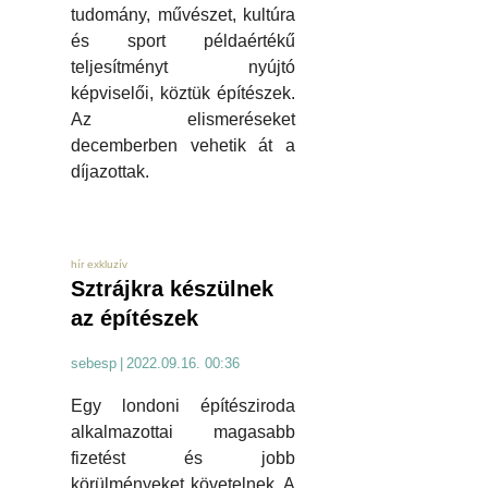
tudomány, művészet, kultúra
és sport példaértékű
teljesítményt nyújtó
képviselői, köztük építészek.
Az elismeréseket
decemberben vehetik át a
díjazottak.
hír exkluzív
Sztrájkra készülnek
az építészek
sebesp
|
2022.09.16. 00:36
Egy londoni építésziroda
alkalmazottai magasabb
fizetést és jobb
körülményeket követelnek. A