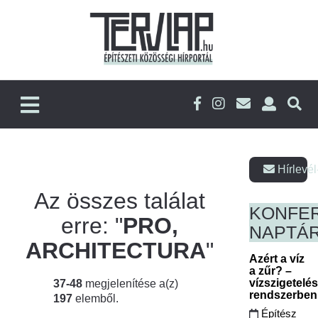
Hírlevél
Az összes találat
KONFE
erre: "
PRO,
NAPTÁ
ARCHITECTURA
"
Azért a víz
a zűr? –
vízszigetelé
37-48
megjelenítése a(z)
rendszerbe
197
elemből.
Építész