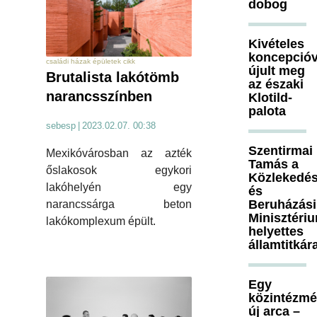
dobog
Kivételes
koncepcióv
családi házak épületek cikk
újult meg
Brutalista lakótömb
az északi
narancsszínben
Klotild-
palota
sebesp
|
2023.02.07. 00:38
Szentirmai
Mexikóvárosban az azték
Tamás a
őslakosok egykori
Közlekedés
lakóhelyén egy
és
Beruházási
narancssárga beton
Minisztéri
lakókomplexum épült.
helyettes
államtitkár
Egy
közintézm
új arca –