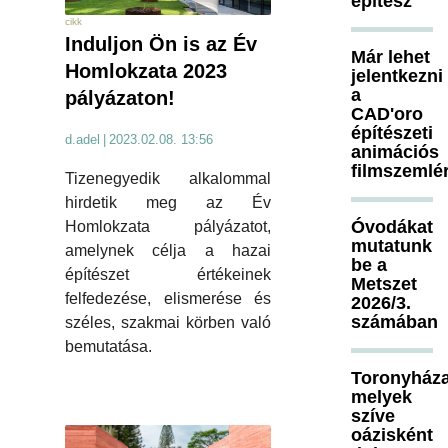
építész
cikk
Induljon Ön is az Év
Már lehet
Homlokzata 2023
jelentkezni
a
pályázaton!
CAD'oro
építészeti
d.adel
|
2023.02.08. 13:56
animációs
filmszemlé
Tizenegyedik alkalommal
hirdetik meg az Év
Óvodákat
Homlokzata pályázatot,
mutatunk
amelynek célja a hazai
be a
építészet értékeinek
Metszet
felfedezése, elismerése és
2026/3.
számában
széles, szakmai körben való
bemutatása.
Toronyháza
melyek
szíve
oázisként