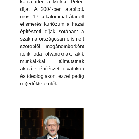
kapta idén a Molnár Péter-
díjat. A 2004-ben alapított,
most 17. alkalommal átadott
elismerés kuriózum a hazai
építészeti díjak sorában: a
szakma országosan elismert
szereplői magánemberként
ítélik oda olyanoknak, akik
munkáikkal túlmutatnak
aktuális építészeti divatokon
és ideológiákon, ezzel pedig
(m)értékteremtők.