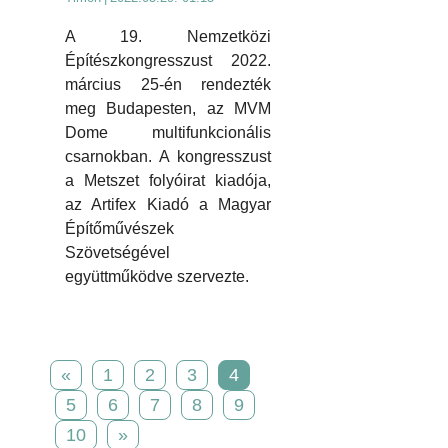
A 19. Nemzetközi
Építészkongresszust 2022.
március 25-én rendezték
meg Budapesten, az MVM
Dome multifunkcionális
csarnokban. A kongresszust
a Metszet folyóirat kiadója,
az Artifex Kiadó a Magyar
Építőművészek
Szövetségével
együttműködve szervezte.
«
1
2
3
4
5
6
7
8
9
10
»