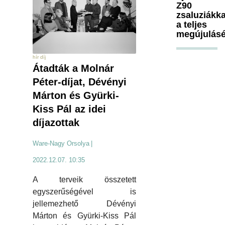
Z90
zsaluziákka
a teljes
megújulásé
hír díj
Átadták a Molnár
Péter-díjat, Dévényi
Márton és Gyürki-
Kiss Pál az idei
díjazottak
Ware-Nagy Orsolya
|
2022.12.07. 10:35
A terveik összetett
egyszerűségével is
jellemezhető Dévényi
Márton és Gyürki-Kiss Pál