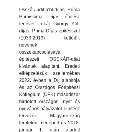
Osskó Judit Ybl-díjas, Príma
Primissima Díjas építész
férjével, Tokár György Ybl-
díjas, Príma Díjas építésszel
(1933-2019) kettőjük
nevének
összekapcsolásával
építészeti OSSKÁR-díjat
kívántak alapítani. Eredeti
elképzelésük szellemében
2022. évben a Díj alapítója
és az Országos Főépítészi
Kollégium (OFK) másodszor
hirdetett országos, nyílt és
nyilvános pályázatot. Építész
tervezők Magyarország
területén megépült és 2018.
január 1. után átadott