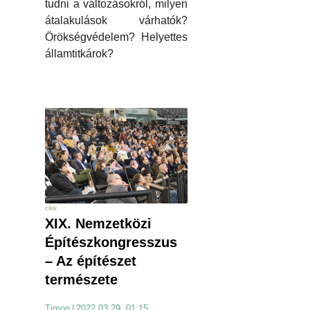
tudni a változásokról, milyen
átalakulások várhatók?
Örökségvédelem? Helyettes
államtitkárok?
cikk
XIX. Nemzetközi
Építészkongresszus
– Az építészet
természete
Timon
|
2022.03.29. 01:15