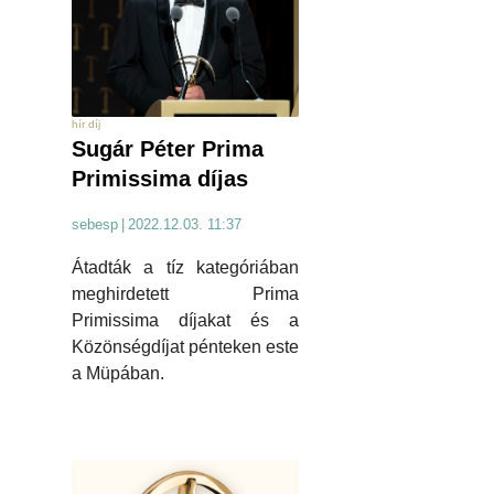
hír díj
Sugár Péter Prima
Primissima díjas
sebesp
|
2022.12.03. 11:37
Átadták a tíz kategóriában
meghirdetett Prima
Primissima díjakat és a
Közönségdíjat pénteken este
a Müpában.