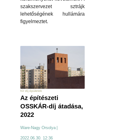
szakszervezet sztrájk
lehetőségének hullámára
figyelmeztet.
hír díj épületek
Az építészeti
OSSKÁR-díj átadása,
2022
Ware-Nagy Orsolya
|
2022.06.30. 12:36