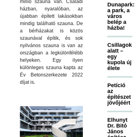
millió szauna van. Családi
Dunapark:
házban, nyaralóban, az
a park, a
város
újabban épített lakásokban
belép a
mindig található szauna. De
házba!
a bérházakat is közös
szaunával építik, és sok
Csillagok
nyilvános szauna is van az
alatt –
országban a legkülönfélébb
egy
helyeken. Egy ilyen
kupola új
különleges szauna kapta az
élete
Év Betonszerkezete 2022
díjat is.
Petíció
az
építészet
jövőjéért
Elhunyt
Dr. Bitó
János