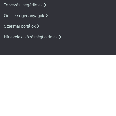
Tervezési segédletek
Online segédanyagok
Szakmai portálok
Hírlevelek, közösségi oldalak