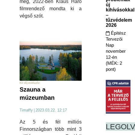
meg, 2022-ben Klaus Härö
új
filmrendező mondta ki a
kihívásokkal
–
végső szót.
tűzvédelem
2026
Építész
Tervezői
Nap
november
12-én
(MÉK: 2
pont)
hír díj exkluzív
Szauna a
múzeumban
Timaffy
|
2023.03.22. 12:17
Az 5 és fél milliós
LEGOL
Finnországban több mint 3