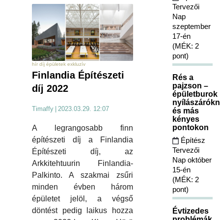
Tervezői
Nap
szeptember
17-én
(MÉK: 2
pont)
hír díj épületek exkluzív
Finlandia Építészeti
Rés a
pajzson –
díj 2022
épületburok
nyílászárókn
Timaffy
|
2023.03.29. 12:07
és más
kényes
pontokon
A legrangosabb finn
építészeti díj a Finlandia
Építész
Tervezői
Építészeti díj, az
Nap október
Arkkitehtuurin Finlandia-
15-én
Palkinto. A szakmai zsűri
(MÉK: 2
minden évben három
pont)
épületet jelöl, a végső
döntést pedig laikus hozza
Évtizedes
problémák