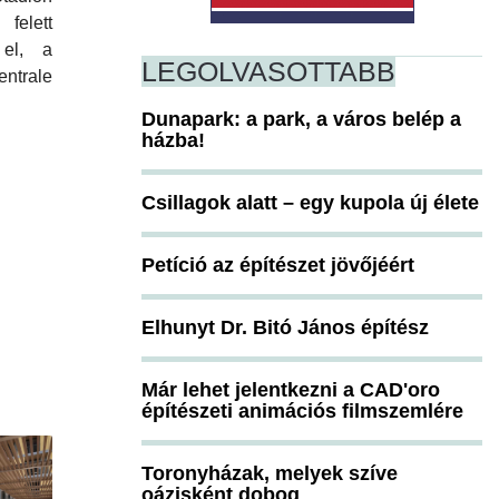
elett
 el, a
LEGOLVASOTTABB
ntrale
Dunapark: a park, a város belép a
házba!
Csillagok alatt – egy kupola új élete
Petíció az építészet jövőjéért
Elhunyt Dr. Bitó János építész
Már lehet jelentkezni a CAD'oro
építészeti animációs filmszemlére
Toronyházak, melyek szíve
oázisként dobog