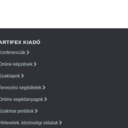
ARTIFEX KIADÓ
Konferenciák
Online képzések
Szaklapok
Tervezési segédletek
Online segédanyagok
Szakmai portálok
Hírlevelek, közösségi oldalak