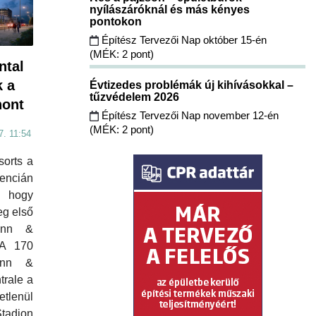
nyílászáróknál és más kényes
pontokon
Építész Tervezői Nap október 15-én
(MÉK: 2 pont)
ntal
k a
Évtizedes problémák új kihívásokkal –
tűzvédelem 2026
hont
Építész Tervezői Nap november 12-én
(MÉK: 2 pont)
7. 11:54
orts a
ncián
 hogy
eg első
 Inn &
 A 170
Inn &
trale a
etlenül
tadion