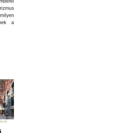
berei
urizmus
milyen
enek a
mációk
i