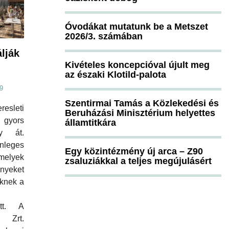
Óvodákat mutatunk be a Metszet
2026/3. számában
lják
Kivételes koncepcióval újult meg
az északi Klotild-palota
9
Szentirmai Tamás a Közlekedési és
resleti
Beruházási Minisztérium helyettes
s gyors
államtitkára
gy át.
nleges
Egy közintézmény új arca – Z90
melyek
zsaluziákkal a teljes megújulásért
nyeket
knek a
ött. A
ő Zrt.