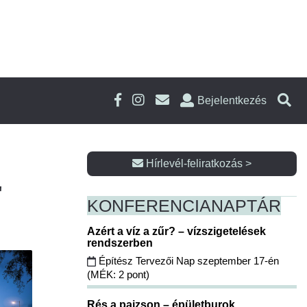
Bejelentkezés
Hírlevél-feliratkozás >
"
KONFERENCIA
NAPTÁR
Azért a víz a zűr? – vízszigetelések
rendszerben
Építész Tervezői Nap szeptember 17-én
(MÉK: 2 pont)
Rés a pajzson – épületburok