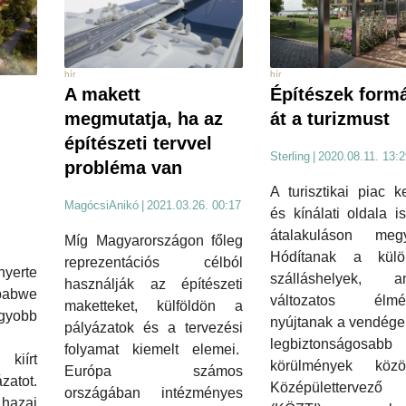
hír
hír
Építészek formá
A makett
át a turizmust
megmutatja, ha az
építészeti tervvel
Sterling
|
2020.08.11. 13:2
probléma van
A turisztikai piac ke
MagócsiAnikó
|
2021.03.26. 00:17
és kínálati oldala i
átalakuláson me
Míg Magyarországon főleg
Hódítanak a külö
reprezentációs célból
nyerte
szálláshelyek, a
használják az építészeti
babwe
változatos élmé
maketteket, külföldön a
yobb
nyújtanak a vendége
pályázatok és a tervezési
legbiztonságosabb
folyamat kiemelt elemei.
kiírt
körülmények köz
Európa számos
zatot.
Középülettervez
országában intézményes
hazai