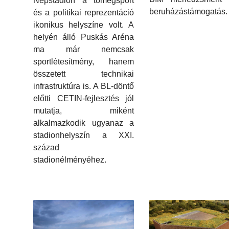
Népstadion a tömegsport
beruházástámogatás.
és a politikai reprezentáció
ikonikus helyszíne volt. A
helyén álló Puskás Aréna
ma már nemcsak
sportlétesítmény, hanem
összetett technikai
infrastruktúra is. A BL-döntő
előtti CETIN-fejlesztés jól
mutatja, miként
alkalmazkodik ugyanaz a
stadionhelyszín a XXI.
század
stadionélményéhez.