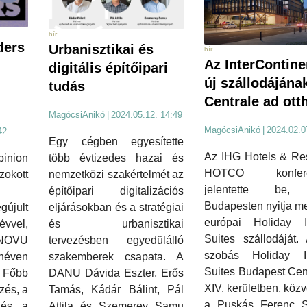
hír
ders
Urbanisztikai és
hír
Az InterContine
digitális építőipari
új szállodájána
tudás
Centrale ad ott
MagócsiAnikó
|
2024.05.12. 14:49
MagócsiAnikó
|
2024.02.0
42
Egy cégben egyesítette
Az IHG Hotels & Res
több évtizedes hazai és
inion
HOTCO konfere
nemzetközi szakértelmét az
zokott
jelentette be,
építőipari digitalizációs
Budapesten nyitja m
eljárásokban és a stratégiai
gújult
európai Holiday
és urbanisztikai
vvel,
Suites szállodáját.
tervezésben egyedülálló
OVU
szobás Holiday 
szakemberek csapata. A
néven
Suites Budapest Cen
DANU Dávida Eszter, Erős
 Főbb
XIV. kerületben, közv
Tamás, Kádár Bálint, Pál
zés, a
a Puskás Ferenc S
Attila és Szemerey Samu
 és a