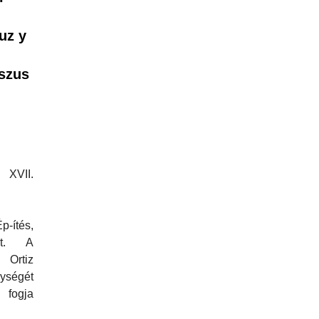
uz y
szus
XVII.
ítés,
zet. A
Ortiz
nységét
fogja