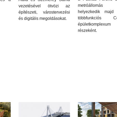
metróállomás f
vezetésével ötvözi az
helyezkedik majd
építészeti, várostervezési
többfunkciós Ce
és digitális megoldásokat.
épületkomplexum
részeként.