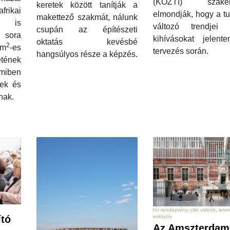
(KÖZTI) szakem
keretek között tanítják a
rikai
elmondják, hogy a t
makettező szakmát, nálunk
l is
változó trendjei 
csupán az építészeti
 sora
kihívásokat jelent
oktatás kevésbé
2
 m
-es
tervezés során.
hangsúlyos része a képzés.
ének
miben
rek és
nak.
hír rendezvény cikk videók, ani
exkluzív
ító
Az Amszterdam