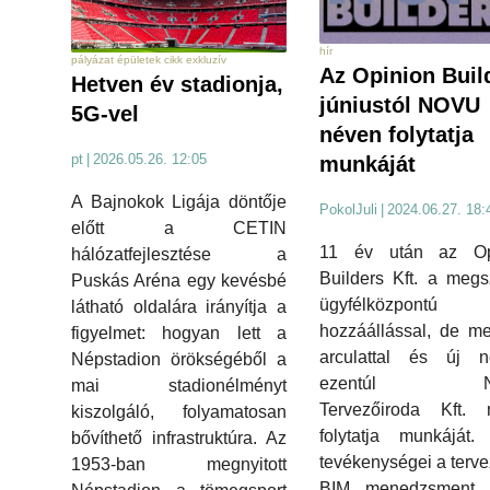
hír
pályázat épületek cikk exkluzív
Az Opinion Buil
Hetven év stadionja,
júniustól NOVU
5G-vel
néven folytatja
pt
|
2026.05.26. 12:05
munkáját
A Bajnokok Ligája döntője
PokolJuli
|
2024.06.27. 18:
előtt a CETIN
11 év után az Op
hálózatfejlesztése a
Builders Kft. a megs
Puskás Aréna egy kevésbé
ügyfélközpontú
látható oldalára irányítja a
hozzáállással, de me
figyelmet: hogyan lett a
arculattal és új né
Népstadion örökségéből a
ezentúl N
mai stadionélményt
Tervezőiroda Kft. 
kiszolgáló, folyamatosan
folytatja munkáját.
bővíthető infrastruktúra. Az
tevékenységei a terve
1953-ban megnyitott
BIM menedzsment