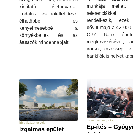
munkája mellett af
kínálatú ételudvarral,
referenciákka
irodákkal és hotellel teszi
rendelkezik, ezek
élhetőbbé és
bővül majd a 42 000
kényelmesebbé a
CBZ Bank épület
környékbeliek és az
megtervezésével, a
átutazók mindennapjait.
irodák, közösségi te
bankfiók is helyet kap
hír rendezvény cikk
hír pályázat tervek
Ép-ítés – Gyógy
Izgalmas épület