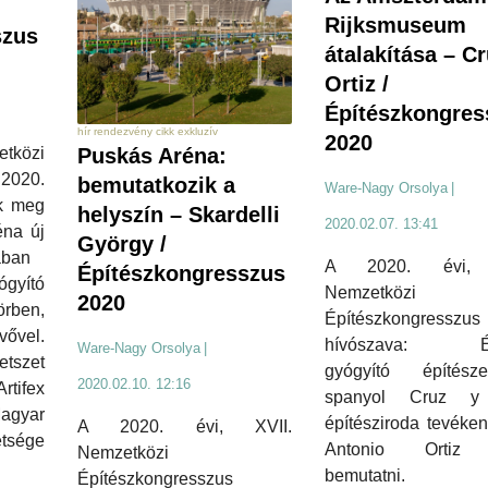
Rijksmuseum
szus
átalakítása – Cr
Ortiz /
Építészkongres
hír rendezvény cikk exkluzív
2020
közi
Puskás Aréna:
 2020.
bemutatkozik a
Ware-Nagy Orsolya
|
ák meg
helyszín – Skardelli
2020.02.07. 13:41
na új
György /
ában
A 2020. évi, 
Építészkongresszus
yító
Nemzetközi
2020
rben,
Építészkongresszus
vővel.
hívószava: Ép-
Ware-Nagy Orsolya
|
tszet
gyógyító építés
2020.02.10. 12:16
Artifex
spanyol Cruz y 
agyar
építésziroda tevéke
A 2020. évi, XVII.
tsége
Antonio Ortiz 
Nemzetközi
bemutatni.
Építészkongresszus