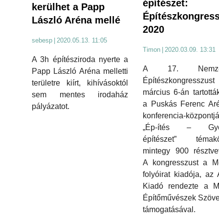
építészet:
kerülhet a Papp
Építészkongres
László Aréna mellé
2020
sebesp
|
2020.05.13. 11:05
Timon
|
2020.03.09. 13:31
A 3h építésziroda nyerte a
A 17. Nemzet
Papp László Aréna melletti
Építészkongresszust
területre kiírt, kihívásoktól
március 6-án tartott
sem mentes irodaház
a Puskás Ferenc Aré
pályázatot.
konferencia-központj
„Ép-ítés – Gyóg
építészet” témakö
mintegy 900 résztve
A kongresszust a Me
folyóirat kiadója, az 
Kiadó rendezte a M
Építőművészek Szöve
támogatásával.