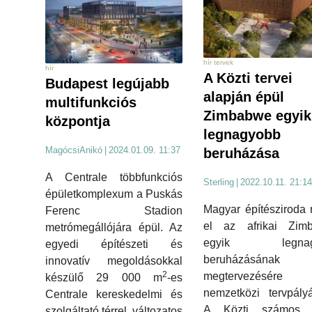
hír tervek
hír
A Közti tervei
Budapest legújabb
alapján épül
multifunkciós
Zimbabwe egyik
központja
legnagyobb
MagócsiAnikó
|
2024.01.09. 11:37
beruházása
A Centrale többfunkciós
Sterling
|
2022.10.11. 21:14
épületkomplexum a Puskás
Magyar építésziroda 
Ferenc Stadion
el az afrikai Zim
metrómegállójára épül. Az
egyik legnag
egyedi építészeti és
beruházásának
innovatív megoldásokkal
2
megtervezésére 
készülő 29 000 m
-es
nemzetközi tervpályá
Centrale kereskedelmi és
A Közti számos 
szolgáltató térrel, változatos