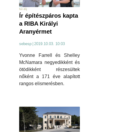
hír díj
Ír építészpáros kapta
a RIBA Királyi
Aranyérmet
sebesp
|
2019.10.03. 10:03
Yvonne Farrell és Shelley
McNamara negyedikként és
ötödikként részesültek
nőként a 171 éve alapított
rangos elismerésben.