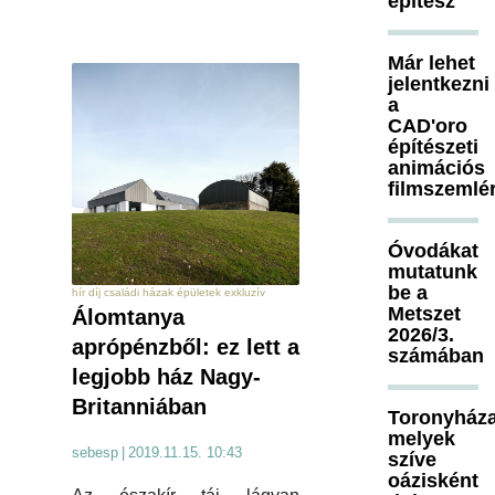
építész
Már lehet
jelentkezni
a
CAD'oro
építészeti
animációs
filmszemlé
Óvodákat
mutatunk
be a
hír díj családi házak épületek exkluzív
Metszet
Álomtanya
2026/3.
aprópénzből: ez lett a
számában
legjobb ház Nagy-
Britanniában
Toronyháza
melyek
sebesp
|
2019.11.15. 10:43
szíve
oázisként