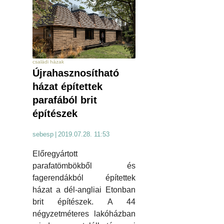
családi házak
Újrahasznosítható
házat építettek
parafából brit
építészek
sebesp
|
2019.07.28. 11:53
Előregyártott
parafatömbökből és
fagerendákból építettek
házat a dél-angliai Etonban
brit építészek. A 44
négyzetméteres lakóházban