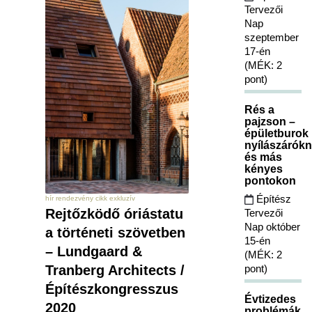
Tervezői
Nap
szeptember
17-én
(MÉK: 2
pont)
Rés a
pajzson –
épületburok
nyílászárókn
és más
kényes
pontokon
Építész
hír rendezvény cikk exkluzív
Rejtőzködő óriástatu
Tervezői
Nap október
a történeti szövetben
15-én
– Lundgaard &
(MÉK: 2
pont)
Tranberg Architects /
Építészkongresszus
Évtizedes
2020
problémák