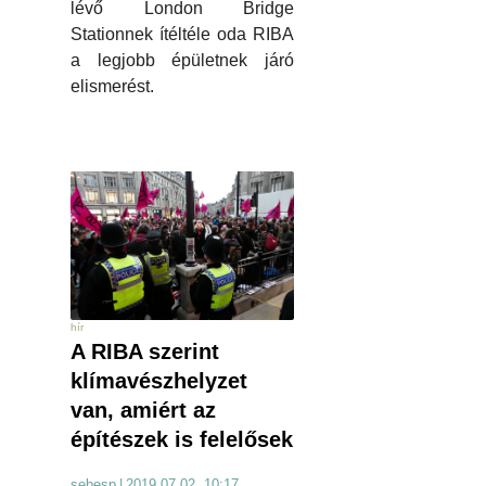
lévő London Bridge
Stationnek ítéltéle oda RIBA
a legjobb épületnek járó
elismerést.
hír
A RIBA szerint
klímavészhelyzet
van, amiért az
építészek is felelősek
sebesp
|
2019.07.02. 10:17