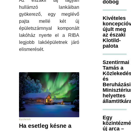
Az északír táj lágyan
dobog
hullámzó lankáiban
gyökerező, egy meglévő
Kivételes
pajta mellé két új
koncepcióv
épületszárnnyal komponált
újult meg
az északi
lakóház nyerte el a RIBA
Klotild-
legjobb lakóépületnek járó
palota
elismerését.
Szentirmai
Tamás a
Közlekedés
és
Beruházási
Minisztéri
helyettes
államtitkár
Egy
épületek
közintézm
Ha esetleg késne a
új arca –