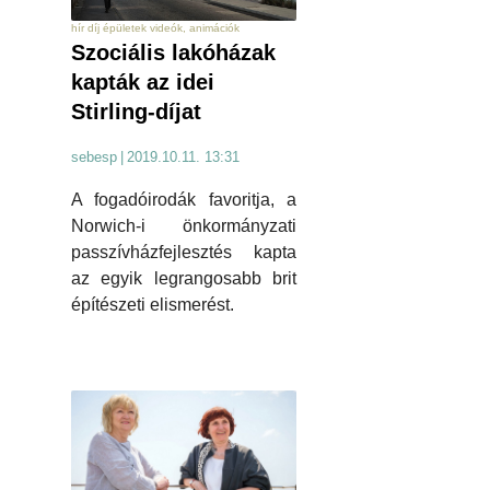
hír díj épületek videók, animációk
Szociális lakóházak
kapták az idei
Stirling-díjat
sebesp
|
2019.10.11. 13:31
A fogadóirodák favoritja, a
Norwich-i önkormányzati
passzívházfejlesztés kapta
az egyik legrangosabb brit
építészeti elismerést.