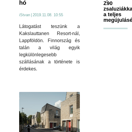
hó
Z90
zsaluziákka
a teljes
iStvan
|
2019.11.08. 10:55
megújulásé
Látogatást teszünk a
Kakslauttanen Resort-nál,
Lappföldön. Finnország és
talán a világ egyik
legkülönlegesebb
szállásának a története is
érdekes.