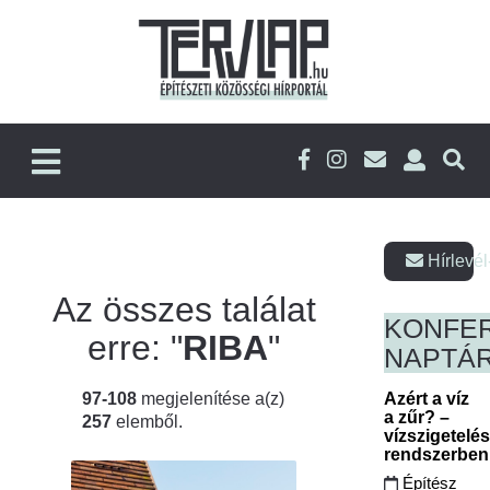
Hírlevél
Az összes találat
KONFE
erre: "
RIBA
"
NAPTÁ
97-108
megjelenítése a(z)
Azért a víz
a zűr? –
257
elemből.
vízszigetelé
rendszerbe
Építész