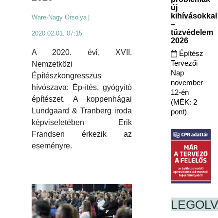
új
kihívásokkal
Ware-Nagy Orsolya
|
–
tűzvédelem
2020.02.01. 07:15
2026
A 2020. évi, XVII.
Építész
Tervezői
Nemzetközi
Nap
Építészkongresszus
november
hívószava: Ép-ítés, gyógyító
12-én
építészet. A koppenhágai
(MÉK: 2
Lundgaard & Tranberg iroda
pont)
képviseletében Erik
Frandsen érkezik az
eseményre.
LEGOL