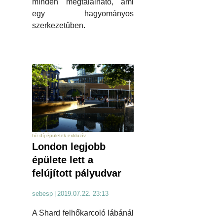
minden megtalálható, ami
egy hagyományos
szerkezetűben.
hír díj épületek exkluzív
London legjobb
épülete lett a
felújított pályudvar
sebesp
|
2019.07.22. 23:13
A Shard felhőkarcoló lábánál