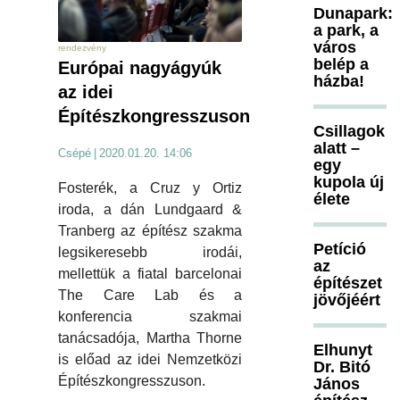
Dunapark:
a park, a
város
rendezvény
belép a
Európai nagyágyúk
házba!
az idei
Építészkongresszuson
Csillagok
alatt –
Csépé
|
2020.01.20. 14:06
egy
kupola új
Fosterék, a Cruz y Ortiz
élete
iroda, a dán Lundgaard &
Tranberg az építész szakma
Petíció
legsikeresebb irodái,
az
mellettük a fiatal barcelonai
építészet
The Care Lab és a
jövőjéért
konferencia szakmai
tanácsadója, Martha Thorne
Elhunyt
is előad az idei Nemzetközi
Dr. Bitó
Építészkongresszuson.
János