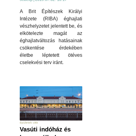
A Brit Építészek Királyi
Intézete (RIBA) éghajlati
vészhelyzetet jelentett be, és
elkötelezte magát az
éghajlatváltozás hatásainak
csökentése érdekében
életbe léptetett ötéves
cselekvési terv iránt.
épületek cikk
Vasúti indóház és