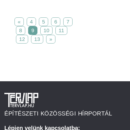
«
4
5
6
7
8
9
10
11
12
13
»
ÉPÍTÉSZETI KÖZÖSSÉGI HÍRPORTÁL
Lépjen velünk kapcsolatba: