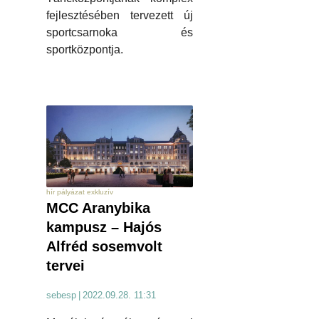
fejlesztésében tervezett új
sportcsarnoka és
sportközpontja.
hír pályázat exkluzív
MCC Aranybika
kampusz – Hajós
Alfréd sosemvolt
tervei
sebesp
|
2022.09.28. 11:31