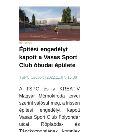
hír tervek
Építési engedélyt
kapott a Vasas Sport
Club óbudai épülete
TSPC Csoport
|
2022.11.07. 15:38
A TSPC és a KREATÍV
Magyar Mérnökiroda tervei
szerint valósul meg, a frissen
építési engedélyt kapott
Vasas Sport Club Folyondár
utcai Röplabda- és
Táncközpontjának komplex