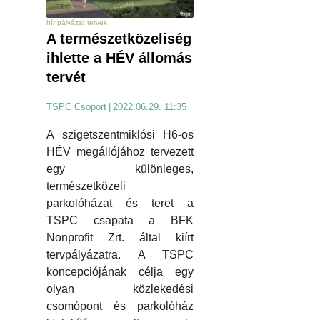
hír pályázat tervek
A természetközeliség
ihlette a HÉV állomás
tervét
TSPC Csoport
|
2022.06.29. 11:35
A szigetszentmiklósi H6-os
HÉV megállójához tervezett
egy különleges,
természetközeli
parkolóházat és teret a
TSPC csapata a BFK
Nonprofit Zrt. által kiírt
tervpályázatra. A TSPC
koncepciójának célja egy
olyan közlekedési
csomópont és parkolóház