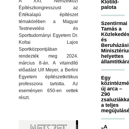
A XXI. Nemzetközi
Klotild-
palota
Építészkongresszust az
Értékalapú építészet
témakörében a Magyar
Szentirmai
Testnevelési és
Tamás a
Közlekedés
Sporttudományi Egyetem Dr.
és
Koltai Lajos
Beruházási
Sportközpontjában
Minisztéri
helyettes
rendezték meg 2024.
államtitkár
március 8-án. A vitaindító
előadást Ulf Meyer, a Berlini
Egyetem építészetkritikus
Egy
közintézm
professzora tartotta. Az
új arca –
eseményen 650-en vettek
Z90
részt.
zsaluziákka
a teljes
megújulásé
„A