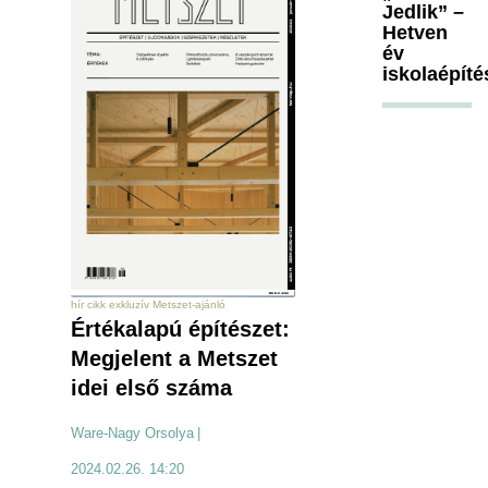
Jedlik” –
Hetven
év
iskolaépíté
hír cikk exkluzív Metszet-ajánló
Értékalapú építészet:
Megjelent a Metszet
idei első száma
Ware-Nagy Orsolya
|
2024.02.26. 14:20