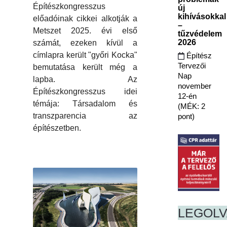
Építészkongresszus
új
kihívásokkal
előadóinak cikkei alkotják a
–
Metszet 2025. évi első
tűzvédelem
2026
számát, ezeken kívül a
címlapra került "győri Kocka"
Építész
Tervezői
bemutatása került még a
Nap
lapba. Az
november
Építészkongresszus idei
12-én
témája: Társadalom és
(MÉK: 2
transzparencia az
pont)
építészetben.
LEGOL