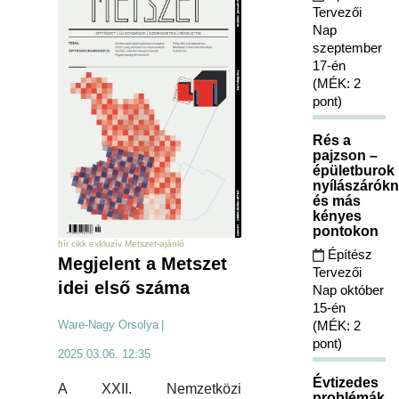
Tervezői
Nap
szeptember
17-én
(MÉK: 2
pont)
Rés a
pajzson –
épületburok
nyílászárókn
és más
kényes
pontokon
hír cikk exkluzív Metszet-ajánló
Építész
Megjelent a Metszet
Tervezői
idei első száma
Nap október
15-én
Ware-Nagy Orsolya
|
(MÉK: 2
pont)
2025.03.06. 12:35
Évtizedes
A XXII. Nemzetközi
problémák