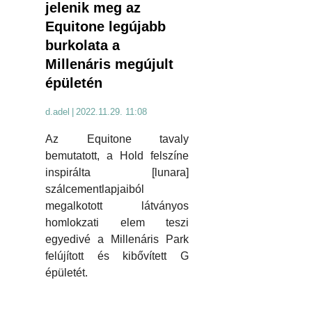
jelenik meg az
Equitone legújabb
burkolata a
Millenáris megújult
épületén
d.adel
|
2022.11.29. 11:08
Az Equitone tavaly
bemutatott, a Hold felszíne
inspirálta [lunara]
szálcementlapjaiból
megalkotott látványos
homlokzati elem teszi
egyedivé a Millenáris Park
felújított és kibővített G
épületét.