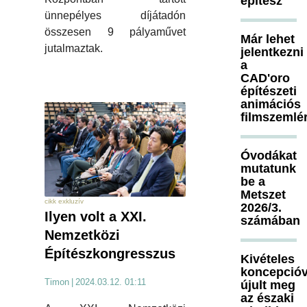
építész
ünnepélyes díjátadón
összesen 9 pályaművet
Már lehet
jutalmaztak.
jelentkezni
a
CAD'oro
építészeti
animációs
filmszemlé
Óvodákat
mutatunk
be a
Metszet
cikk exkluzív
2026/3.
Ilyen volt a XXI.
számában
Nemzetközi
Építészkongresszus
Kivételes
koncepcióv
Timon
|
2024.03.12. 01:11
újult meg
az északi