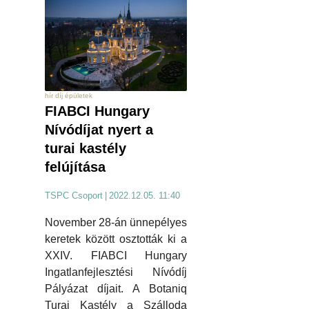
hír díj épületek
FIABCI Hungary
Nívódíjat nyert a
turai kastély
felújítása
TSPC Csoport
|
2022.12.05. 11:40
November 28-án ünnepélyes
keretek között osztották ki a
XXIV. FIABCI Hungary
Ingatlanfejlesztési Nívódíj
Pályázat díjait. A Botaniq
Turai Kastély a Szálloda