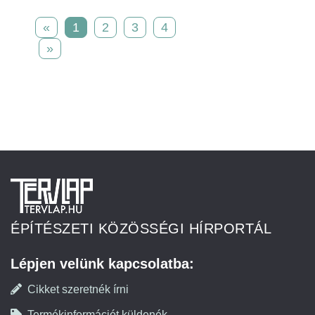
«
1
2
3
4
»
ÉPÍTÉSZETI KÖZÖSSÉGI HÍRPORTÁL
Lépjen velünk kapcsolatba:
Cikket szeretnék írni
Termékinformációt küldenék