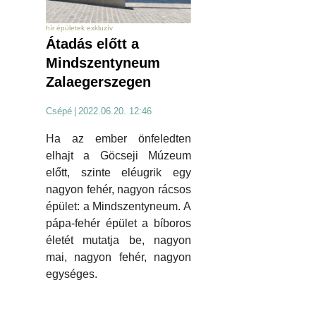
hír épületek exkluzív
Átadás előtt a
Mindszentyneum
Zalaegerszegen
Csépé
|
2022.06.20. 12:46
Ha az ember önfeledten
elhajt a Göcseji Múzeum
előtt, szinte eléugrik egy
nagyon fehér, nagyon rácsos
épület: a Mindszentyneum. A
pápa-fehér épület a bíboros
életét mutatja be, nagyon
mai, nagyon fehér, nagyon
egységes.