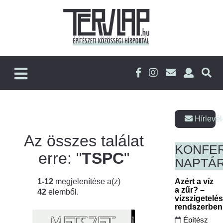
Hírlevél
Az összes találat
KONFE
erre: "
TSPC
"
NAPTÁ
1-12
megjelenítése a(z)
Azért a víz
a zűr? –
42
elemből.
vízszigetelé
rendszerbe
Építész