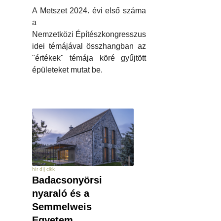
A Metszet 2024. évi első száma
a
Nemzetközi Építészkongresszus
idei témájával összhangban az
"értékek" témája köré gyűjtött
épületeket mutat be.
hír díj cikk
Badacsonyörsi
nyaraló és a
Semmelweis
Egyetem