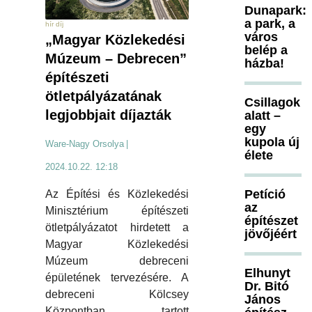
Dunapark:
a park, a
hír díj
város
„Magyar Közlekedési
belép a
Múzeum – Debrecen”
házba!
építészeti
ötletpályázatának
Csillagok
legjobbjait díjazták
alatt –
egy
kupola új
Ware-Nagy Orsolya
|
élete
2024.10.22. 12:18
Petíció
Az Építési és Közlekedési
az
Minisztérium építészeti
építészet
ötletpályázatot hirdetett a
jövőjéért
Magyar Közlekedési
Múzeum debreceni
Elhunyt
épületének tervezésére. A
Dr. Bitó
debreceni Kölcsey
János
Központban tartott