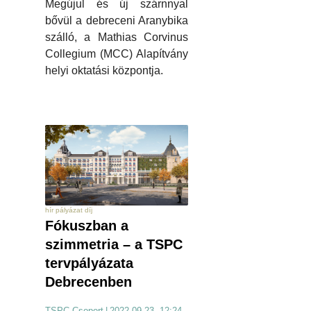
Megújul és új szárnnyal
bővül a debreceni Aranybika
szálló, a Mathias Corvinus
Collegium (MCC) Alapítvány
helyi oktatási központja.
hír pályázat díj
Fókuszban a
szimmetria – a TSPC
tervpályázata
Debrecenben
TSPC Csoport
|
2022.09.23. 12:24