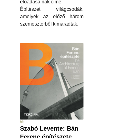
előadásainak címe:
Építészeti világcsodák,
amelyek az előző három
szemeszterből kimaradtak.
hír
Szabó Levente: Bán
Ferenc építészete