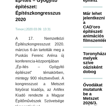
Ép-ítés – Gyógyító
építész
építészet:
Építészkongresszus
Már lehet
jelentkezni
2020
a
CAD'oro
Timon
|
2020.03.09. 13:31
építészeti
animációs
A 17. Nemzetközi
filmszemlé
Építészkongresszust 2020.
március 6-án tartották meg a
Toronyháza
Puskás Ferenc Aréna új
melyek
konferencia-központjában
szíve
oázisként
„Ép-ítés – Gyógyító
dobog
építészet” témakörben,
mintegy 900 résztvevővel. A
kongresszust a Metszet
Óvodákat
mutatunk
folyóirat kiadója, az Artifex
be a
Kiadó rendezte a Magyar
Metszet
Építőművészek Szövetsége
2026/3.