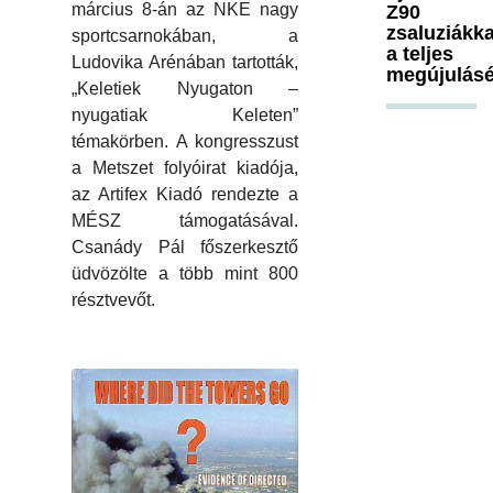
március 8-án az NKE nagy
Z90
zsaluziákka
sportcsarnokában, a
a teljes
Ludovika Arénában tartották,
megújulásé
„Keletiek Nyugaton –
nyugatiak Keleten”
témakörben. A kongresszust
a Metszet folyóirat kiadója,
az Artifex Kiadó rendezte a
MÉSZ támogatásával.
Csanády Pál főszerkesztő
üdvözölte a több mint 800
résztvevőt.