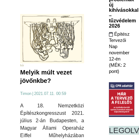
új
kihívásokkal
–
tűzvédelem
2026
Építész
Tervezői
Nap
november
12-én
(MÉK: 2
hír
pont)
Melyik múlt vezet
jövőnkbe?
Timon
|
2021.07.11. 00:59
A 18. Nemzetközi
Építészkongresszust 2021.
július 2-án Budapesten, a
Magyar Állami Operaház
LEGOL
Eiffel Műhelyházában