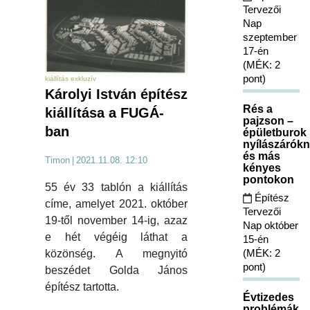
Tervezői
Nap
szeptember
17-én
(MÉK: 2
pont)
kiállítás exkluzív
Károlyi István építész
Rés a
kiállítása a FUGÁ-
pajzson –
ban
épületburok
nyílászárókn
és más
Timon
|
2021.11.08. 12:10
kényes
pontokon
55 év 33 tablón a kiállítás
Építész
címe, amelyet 2021. október
Tervezői
19-től november 14-ig, azaz
Nap október
e hét végéig láthat a
15-én
(MÉK: 2
közönség. A megnyitó
pont)
beszédet Golda János
építész tartotta.
Évtizedes
problémák