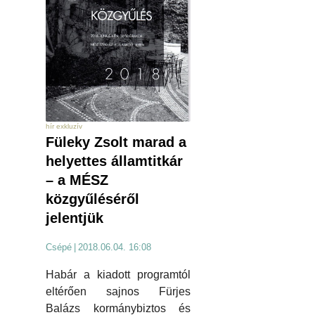
hír exkluzív
Füleky Zsolt marad a
helyettes államtitkár
– a MÉSZ
közgyűléséről
jelentjük
Csépé
|
2018.06.04. 16:08
Habár a kiadott programtól
eltérően sajnos Fürjes
Balázs kormánybiztos és