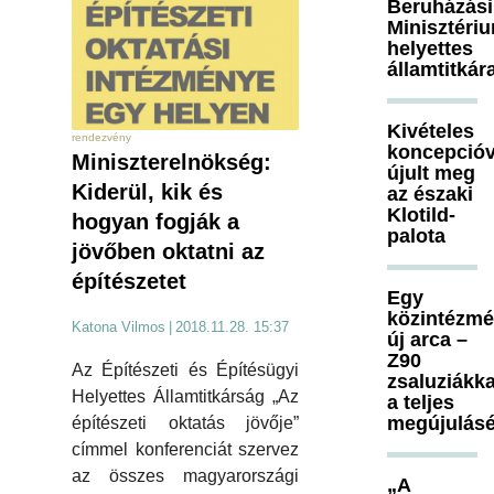
Beruházási
Minisztéri
helyettes
államtitkár
Kivételes
rendezvény
koncepcióv
Miniszterelnökség:
újult meg
Kiderül, kik és
az északi
Klotild-
hogyan fogják a
palota
jövőben oktatni az
építészetet
Egy
közintézm
Katona Vilmos
|
2018.11.28. 15:37
új arca –
Z90
Az Építészeti és Építésügyi
zsaluziákka
Helyettes Államtitkárság „Az
a teljes
megújulásé
építészeti oktatás jövője”
címmel konferenciát szervez
az összes magyarországi
„A