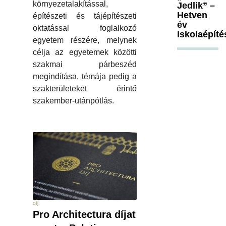
környezetalakítással,
Jedlik” –
Hetven
építészeti és tájépítészeti
év
oktatással foglalkozó
iskolaépíté
egyetem részére, melynek
célja az egyetemek közötti
szakmai párbeszéd
megindítása, témája pedig a
szakterületeket érintő
szakember-utánpótlás.
díj
Pro Architectura díjat