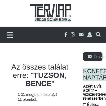
Hírlevél
Az összes találat
KONFE
erre: "
TUZSON,
NAPTÁ
BENCE
"
Azért a víz
a zűr? –
vízszigetelé
1-11
megjelenítése a(z)
rendszerbe
11
elemből.
Építész