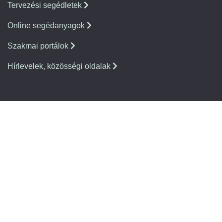
Tervezési segédletek
Online segédanyagok
Szakmai portálok
Hírlevelek, közösségi oldalak