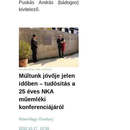
Puskás András (bádogos)
kivitelező.
rendezvény cikk exkluzív
Múltunk jövője jelen
időben – tudósítás a
25 éves NKA
műemléki
konferenciájáról
Ware-Nagy Orsolya
|
2018.10.17. 10:59