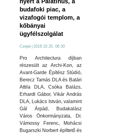
nyert a Palatinus, a
budafoki piac, a
vizafogói templom, a
kőbányai
ügyfélszolgálat
Csépé
|
2018.10.25. 08:30
Pro Architectura díjban
részesült az Archi-Kon, az
Avant-Garde Építész Stúdió,
Berecz Tamás DLA és Batári
Attila DLA, Csóka Balázs,
Erhardt Gábor, Vikár András
DLA, Lukács István, valamint
Gál Árpád, Budakalász
Város Önkormányzata, Dr.
Vámossy Ferenc, Mohácsi
Bugarszki Norbert építtető és