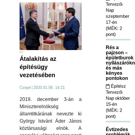
Tervezői
Nap
szeptember
17-én
(MÉK: 2
pont)
Rés a
pajzson –
hír
épületburok
Átalakítás az
nyílászárókn
építésügy
és más
kényes
vezetésében
pontokon
Építész
Csépé
|
2020.01.06. 14:21
Tervezői
Nap október
2019. december 3-án a
15-én
Miniszterelnökség
(MÉK: 2
államtitkárának nevezte ki
pont)
György Istvánt Áder János
köztársasági elnök. A
Évtizedes
problémák