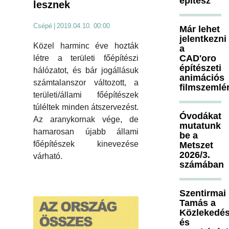
építész
lesznek
Csépé
|
2019.04.10. 00:00
Már lehet
jelentkezni
Közel harminc éve hozták
a
CAD'oro
létre a területi főépítészi
építészeti
hálózatot, és bár jogállásuk
animációs
számtalanszor változott, a
filmszemlé
területi/állami főépítészek
túléltek minden átszervezést.
Óvodákat
Az aranykornak vége, de
mutatunk
hamarosan újabb állami
be a
főépítészek kinevezése
Metszet
2026/3.
várható.
számában
Szentirmai
Tamás a
Közlekedés
és