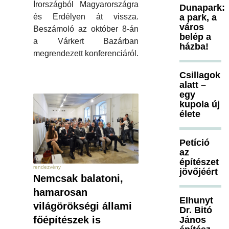
Írországból Magyarországra
Dunapark:
és Erdélyen át vissza.
a park, a
város
Beszámoló az október 8-án
belép a
a Várkert Bazárban
házba!
megrendezett konferenciáról.
Csillagok
alatt –
egy
kupola új
élete
Petíció
az
építészet
rendezvény
jövőjéért
Nemcsak balatoni,
hamarosan
Elhunyt
világörökségi állami
Dr. Bitó
főépítészek is
János