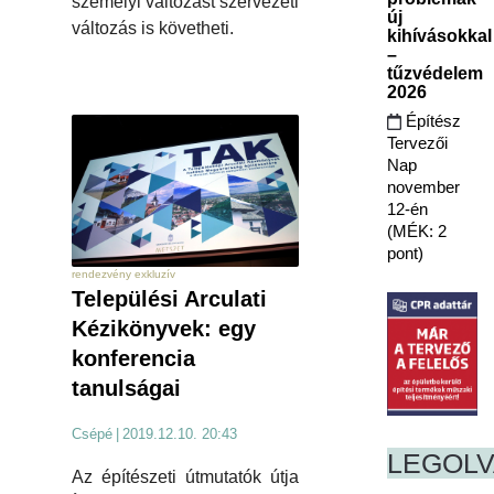
személyi változást szervezeti
új
változás is követheti.
kihívásokkal
–
tűzvédelem
2026
Építész
Tervezői
Nap
november
12-én
(MÉK: 2
pont)
rendezvény exkluzív
Települési Arculati
Kézikönyvek: egy
konferencia
tanulságai
Csépé
|
2019.12.10. 20:43
LEGOL
Az építészeti útmutatók útja