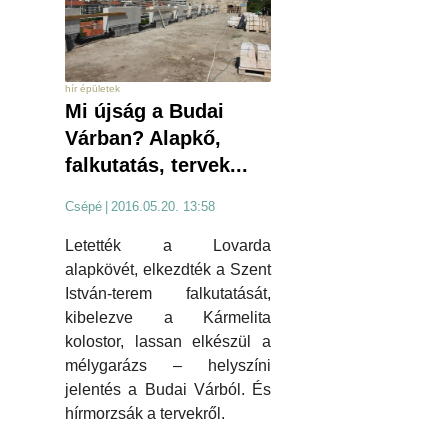
hír épületek
Mi újság a Budai
Várban? Alapkő,
falkutatás, tervek...
Csépé
|
2016.05.20. 13:58
Letették a Lovarda
alapkövét, elkezdték a Szent
István-terem falkutatását,
kibelezve a Kármelita
kolostor, lassan elkészül a
mélygarázs – helyszíni
jelentés a Budai Várból. És
hírmorzsák a tervekről.