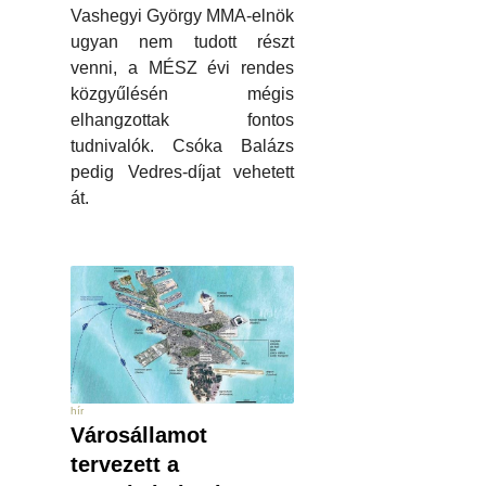
Vashegyi György MMA-elnök
ugyan nem tudott részt
venni, a MÉSZ évi rendes
közgyűlésén mégis
elhangzottak fontos
tudnivalók. Csóka Balázs
pedig Vedres-díjat vehetett
át.
hír
Városállamot
tervezett a