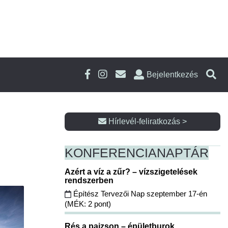
Bejelentkezés
Hírlevél-feliratkozás >
KONFERENCIA
NAPTÁR
Azért a víz a zűr? – vízszigetelések
rendszerben
Építész Tervezői Nap szeptember 17-én
(MÉK: 2 pont)
Rés a pajzson – épületburok