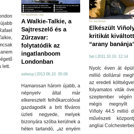
hír épületek cikk
ondon
A Walkie-Talkie, a
hír épületek
abb
Elkészült Viñol
Sajtreszelő és a
afael
kritikát kiváltot
Zűrzavar:
alkie,
“arany banánja
csak
folytatódik az
hanem
ingatlanboom
fati
|
2011.10.10. 12:14
 égető
Londonban
 lett.
Nyolc éven át épült
sebesp
|
2013.06.10. 05:08
millió dollárral meg
az eredeti költségve
Hamarosan három újabb, a
folyamatos viták öv
népnyelv által már
szeptember végén
elkeresztelt felhőkarcolóval
mégis megnyílt 
gazdagodik a brit főváros
Viñoly 44.5 millió d
üzleti negyede, melyek
művészeti közpon
bizonyára szóba kerülnek a
angliai Colchesterbe
héten tartandó, „az enyém