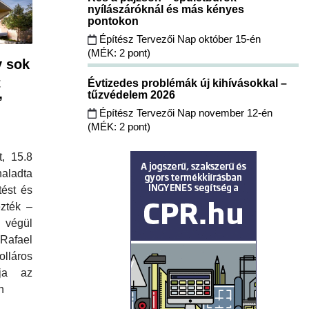
nyílászáróknál és más kényes
pontokon
Építész Tervezői Nap október 15-én
(MÉK: 2 pont)
y sok
t
Évtizedes problémák új kihívásokkal –
tűzvédelem 2026
”
Építész Tervezői Nap november 12-én
(MÉK: 2 pont)
, 15.8
haladta
tést és
ezték –
 végül
Rafael
olláros
tja az
n