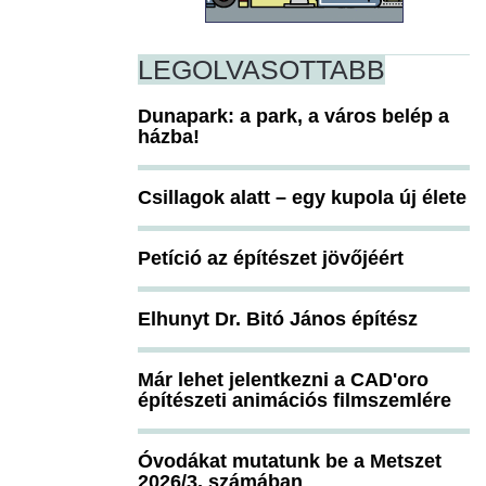
LEGOLVASOTTABB
Dunapark: a park, a város belép a
házba!
Csillagok alatt – egy kupola új élete
Petíció az építészet jövőjéért
Elhunyt Dr. Bitó János építész
Már lehet jelentkezni a CAD'oro
építészeti animációs filmszemlére
Óvodákat mutatunk be a Metszet
2026/3. számában