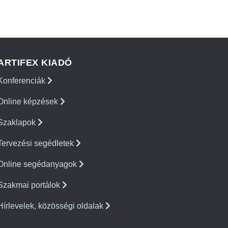
ARTIFEX KIADÓ
Konferenciák
Online képzések
Szaklapok
Tervezési segédletek
Online segédanyagok
Szakmai portálok
Hírlevelek, közösségi oldalak