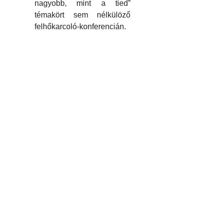
nagyobb, mint a tied”
témakört sem nélkülöző
felhőkarcoló-konferencián.