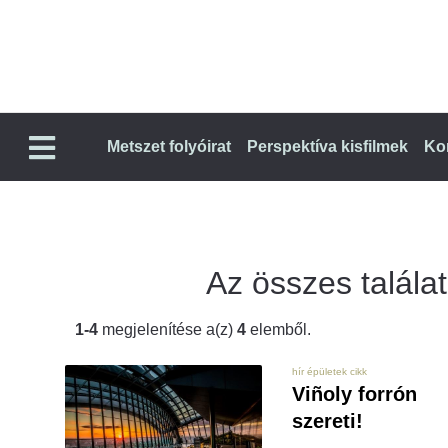
Metszet folyóirat
Perspektíva kisfilmek
Ko
Az összes találat
1-4
megjelenítése a(z)
4
elemből.
hír épületek cikk
Viñoly forrón
szereti!