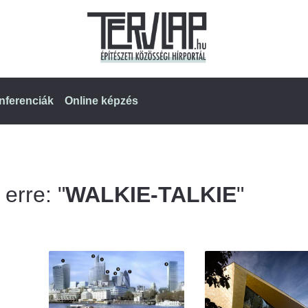
nferenciák
Online képzés
 erre: "
WALKIE-TALKIE
"