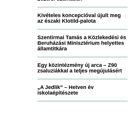
Kivételes koncepcióval újult meg
az északi Klotild-palota
Szentirmai Tamás a Közlekedési és
Beruházási Minisztérium helyettes
államtitkára
Egy közintézmény új arca – Z90
zsaluziákkal a teljes megújulásért
„A Jedlik” – Hetven év
iskolaépítészete