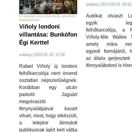
sebesp
|
2013.09.03. 04:51
Autókat olvaszt L
hír épületek tervek cikk videók, animációk
belsőépítészet
egyik legúj
Viñoly londoni
felhőkarcolója, a R
villantása: Bunkófon
Viñoly-féle Walkie T
Égi Kerttel
amely mára nem
egyedi formájáról, 
sebesp
|
2015.01.10. 17:02
az általa gerjesztett
fénnyalábokrol is híres
Rafael Viñoly új londoni
felhőkarcolója nem örvend
osztatlan népszerűségnek.
Korábban egy utcán
parkoló Jaguárt
megolvasztó
fénynyalábjaival kavart
vihart, most, hogy elkészült,
a tetejére álmodott
publikusnak ígért kert váltja