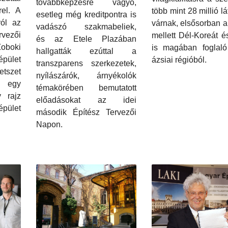
továbbképzésre vágyó,
rel. A
több mint 28 millió lá
esetleg még kreditpontra is
ról az
várnak, elsősorban 
vadászó szakmabeliek,
rvezői
mellett Dél-Koreát é
és az Etele Plazában
oboki
is magában foglaló 
hallgatták ezúttal a
épület
ázsiai régióból.
transzparens szerkezetek,
tszet
nyílászárók, árnyékolók
egy
témakörében bemutatott
v rajz
előadásokat az idei
pület
második Építész Tervezői
Napon.