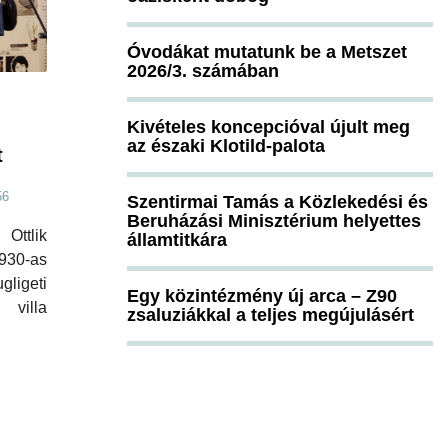
Óvodákat mutatunk be a Metszet
2026/3. számában
Kivételes koncepcióval újult meg
az északi Klotild-palota
t
56
Szentirmai Tamás a Közlekedési és
Beruházási Minisztérium helyettes
Ottlik
államtitkára
930-as
ligeti
Egy közintézmény új arca – Z90
illa
zsaluziákkal a teljes megújulásért