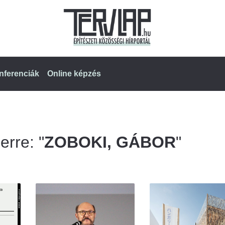
nferenciák
Online képzés
erre: "
ZOBOKI, GÁBOR
"