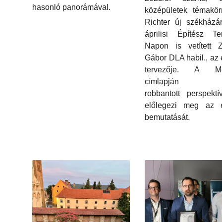
hasonló panorámával.
középületek témakör
Richter új székházá
áprilisi Építész Te
Napon is vetített Z
Gábor DLA habil., az 
tervezője. A Me
címlapján 
robbantott perspektí
előlegezi meg az é
bemutatását.