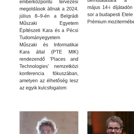
bemutatására a 
emberközpontú tervezési
május 14-i díjátadón 
megoldások állnak a 2024.
sor a budapesti Etele
július 8–9-én a Belgrádi
Prémium moziterméb
Műszaki Egyetem
Építészeti Kara és a Pécsi
Tudományegyetem
Műszaki és Informatikai
Kara által (PTE MIK)
rendezendő ’Places and
Technologies’ nemzetközi
konferencia fókuszában,
amelyen az élhetőség lesz
az egyik kulcsfogalom