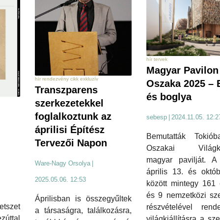
hír tervek
Magyar Pavilon
hír rendezvény cikk exkluzív
Oszaka 2025 – 
Transzparens
és boglya
szerkezetekkel
foglalkoztunk az
sebesp
|
2024.11.05. 12:2
áprilisi Építész
Bemutatták Tokió
Tervezői Napon
Oszakai Világkiá
magyar pavilját. A
Ware-Nagy Orsolya
|
április 13. és októ
2025.05.06. 12:53
között mintegy 161 
és 9 nemzetközi sze
Áprilisban is összegyűltek
szet
részvételével rend
a társaságra, találkozásra,
úttal
világkiállításra a sz