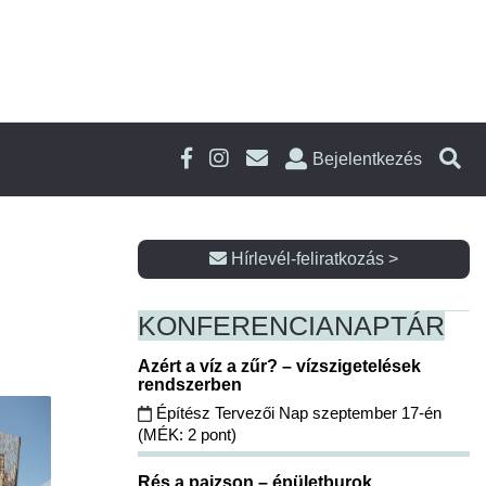
Bejelentkezés
Hírlevél-feliratkozás >
KONFERENCIA
NAPTÁR
Azért a víz a zűr? – vízszigetelések
rendszerben
Építész Tervezői Nap szeptember 17-én
(MÉK: 2 pont)
Rés a pajzson – épületburok