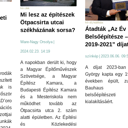
hír cikk
Mi lesz az építészek
eti
Ötpacsirta utcai
hír díj kiállítás
Átadták „Az Év
székházának sorsa?
Belsőépítésze –
Ware-Nagy Orsolya
|
2019-2021” díja
2024.02.23. 14:19
színkép
|
2023.06.06. 09:
A napokban derült ki, hogy
A díjat 2023-ban 
a Magyar Építőművészek
rodák
György kapta egy 1
Szövetsége, a Magyar
tett
években épült, zug
Építész Kamara, a
ák is
Bauhaus v
Budapesti Építész Kamara
lőször
belsőépítészeti
és a Mesteriskola nem
’oro
kialakításáért.
működhet tovább az
ációs
Ötpacsirta utca 2. szám
ttjai
alatti épületben. Az Építési
unkák
és Közlekedési