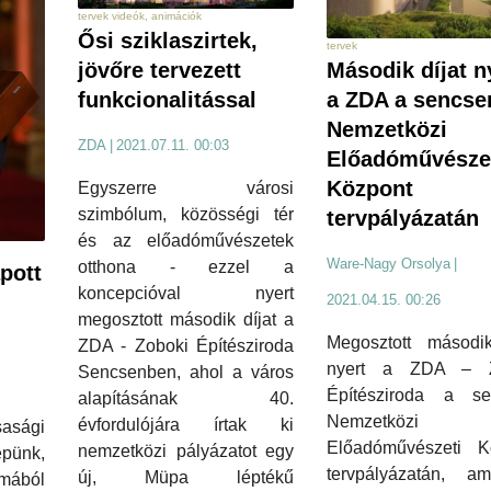
tervek videók, animációk
Ősi sziklaszirtek,
tervek
Második díjat n
jövőre tervezett
a ZDA a sencse
funkcionalitással
Nemzetközi
ZDA
|
2021.07.11. 00:03
Előadóművésze
Központ
Egyszerre városi
szimbólum, közösségi tér
tervpályázatán
és az előadóművészetek
Ware-Nagy Orsolya
|
otthona - ezzel a
pott
koncepcióval nyert
2021.04.15. 00:26
megosztott második díjat a
Megosztott második
ZDA - Zoboki Építésziroda
nyert a ZDA – Z
Sencsenben, ahol a város
Építésziroda a se
alapításának 40.
Nemzetközi
évfordulójára írtak ki
sasági
Előadóművészeti K
nemzetközi pályázatot egy
pünk,
tervpályázatán, am
új, Müpa léptékű
mából