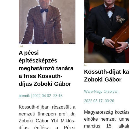
cikk
A pécsi
építészképzés
hír
meghatározó tanára
Kossuth-díjat ka
a friss Kossuth-
Zoboki Gábor
díjas Zoboki Gábor
Ware-Nagy Orsolya
|
ptemik
|
2022.04.02. 23:15
2022.03.17. 00:26
Kossuth-díjban részesült a
Magyarország köztár
nemzeti ünnepen prof. dr.
elnöke nemzeti ünne
Zoboki Gábor Ybl Miklós-
március 15. alkal
díjas építész, a Pécsi