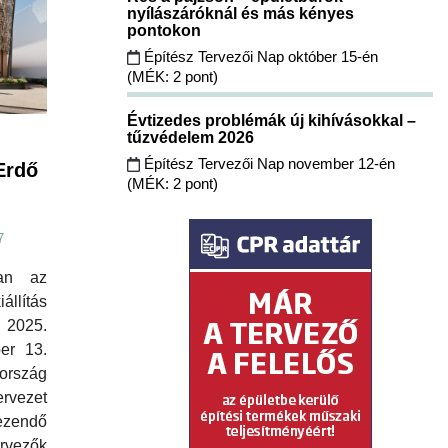
nyílászáróknál és más kényes
pontokon
Építész Tervezői Nap október 15-én
(MÉK: 2 pont)
Évtizedes problémák új kihívásokkal –
tűzvédelem 2026
Építész Tervezői Nap november 12-én
Erdő
(MÉK: 2 pont)
7
ban az
llítás
 2025.
ber 13.
ország
rvezet
ezendő
ervezők