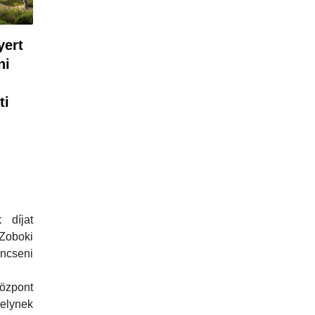
yert
ni
ti
 díjat
oboki
ncseni
özpont
elynek