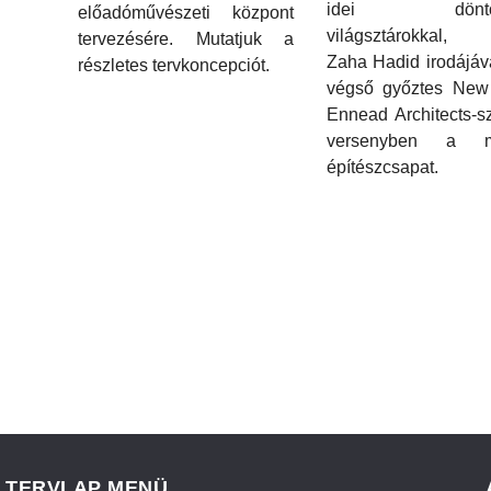
idei döntőj
előadóművészeti központ
világsztárokkal, 
tervezésére. Mutatjuk a
Zaha Hadid irodájáv
részletes tervkoncepciót.
végső győztes New 
Ennead Architects-sz
versenyben a m
építészcsapat.
TERVLAP MENÜ