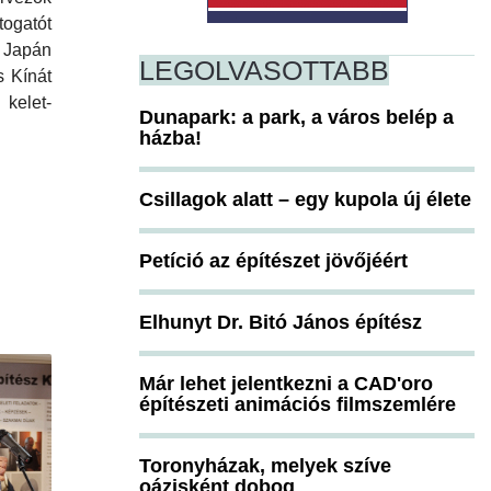
togatót
a Japán
LEGOLVASOTTABB
s Kínát
kelet-
Dunapark: a park, a város belép a
házba!
Csillagok alatt – egy kupola új élete
Petíció az építészet jövőjéért
Elhunyt Dr. Bitó János építész
Már lehet jelentkezni a CAD'oro
építészeti animációs filmszemlére
Toronyházak, melyek szíve
oázisként dobog