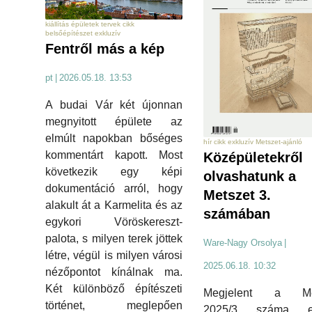
kiállítás épületek tervek cikk
belsőépítészet exkluzív
Fentről más a kép
pt
|
2026.05.18. 13:53
A budai Vár két újonnan
megnyitott épülete az
elmúlt napokban bőséges
hír cikk exkluzív Metszet-ajánló
kommentárt kapott. Most
Középületekről
következik egy képi
olvashatunk a
dokumentáció arról, hogy
Metszet 3.
alakult át a Karmelita és az
számában
egykori Vöröskereszt-
palota, s milyen terek jöttek
Ware-Nagy Orsolya
|
létre, végül is milyen városi
2025.06.18. 10:32
nézőpontot kínálnak ma.
Két különböző építészeti
Megjelent a Met
történet, meglepően
2025/3. száma, ez