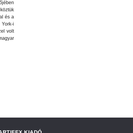
ében
köztük
al és a
York-i
el volt
agyar
ARTIFEX KIADÓ