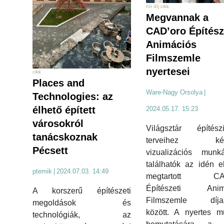
hír díj cikk
Megvannak a
CAD’oro Építész
Animációs
Filmszemle
nyertesei
cikk
Places and
Ware-Nagy Orsolya
|
Technologies: az
élhető épített
2024.05.17. 15:23
városokról
Világsztár építészi
tanácskoznak
terveihez készí
Pécsett
vizualizációs munk
találhatók az idén e
ptemik
|
2024.07.03. 14:49
megtartott CAD
Építészeti Anim
A korszerű építészeti
Filmszemle díjazo
megoldások és
között. A nyertes m
technológiák, az