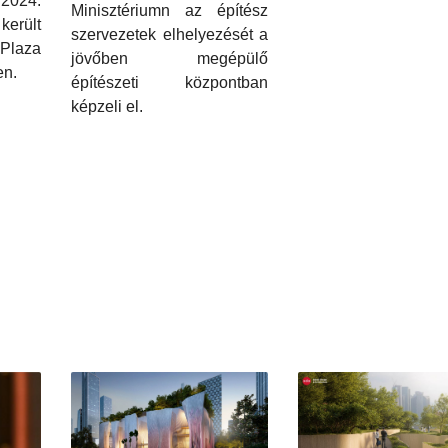
2024.
Minisztériumn az építész
került
szervezetek elhelyezését a
 Plaza
jövőben megépülő
en.
építészeti központban
képzeli el.