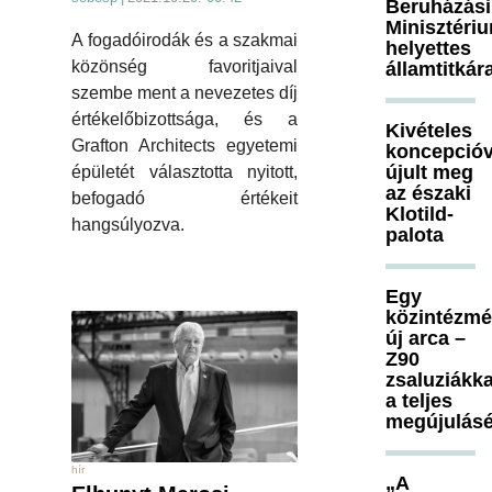
Beruházási
Minisztéri
A fogadóirodák és a szakmai
helyettes
közönség favoritjaival
államtitkár
szembe ment a nevezetes díj
értékelőbizottsága, és a
Kivételes
Grafton Architects egyetemi
koncepcióv
újult meg
épületét választotta nyitott,
az északi
befogadó értékeit
Klotild-
hangsúlyozva.
palota
Egy
közintézm
új arca –
Z90
zsaluziákka
a teljes
megújulásé
hír
„A