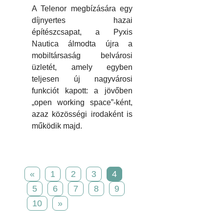
A Telenor megbízására egy
díjnyertes hazai
építészcsapat, a Pyxis
Nautica álmodta újra a
mobiltársaság belvárosi
üzletét, amely egyben
teljesen új nagyvárosi
funkciót kapott: a jövőben
„open working space”-ként,
azaz közösségi irodaként is
működik majd.
«
1
2
3
4
5
6
7
8
9
10
»