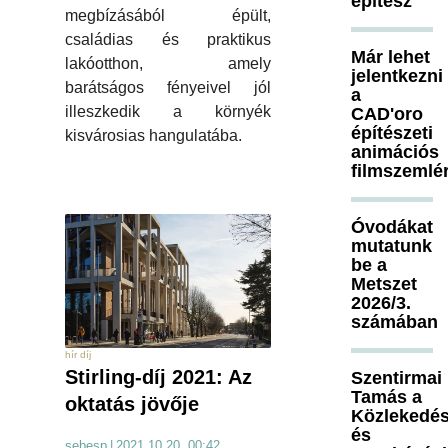
építész
megbízásából épült,
családias és praktikus
Már lehet
lakóotthon, amely
jelentkezni
barátságos fényeivel jól
a
illeszkedik a környék
CAD'oro
építészeti
kisvárosias hangulatába.
animációs
filmszemlé
Óvodákat
mutatunk
be a
Metszet
2026/3.
számában
hír díj
Stirling-díj 2021: Az
Szentirmai
Tamás a
oktatás jövője
Közlekedés
és
sebesp
|
2021.10.20. 00:42