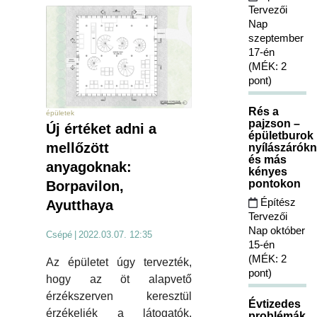
Tervezői
Nap
szeptember
17-én
(MÉK: 2
pont)
Rés a
épületek
pajzson –
Új értéket adni a
épületburok
mellőzött
nyílászárókn
és más
anyagoknak:
kényes
pontokon
Borpavilon,
Építész
Ayutthaya
Tervezői
Nap október
Csépé
|
2022.03.07. 12:35
15-én
(MÉK: 2
Az épületet úgy tervezték,
pont)
hogy az öt alapvető
érzékszerven keresztül
Évtizedes
érzékeljék a látogatók.
problémák