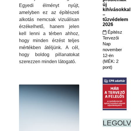
új
Egyedi élményt nyújt,
kihívásokkal
amelyben ez az építészeti
–
tűzvédelem
alkotás nemcsak vizuálisan
2026
érzékelhető, hanem jelen
Építész
kell lenni a térben ahhoz,
Tervezői
hogy minden érzést teljes
Nap
mértékben átéljünk. A cél,
november
hogy boldog pillanatokat
12-én
(MÉK: 2
szerezzen minden látogató.
pont)
LEGOL