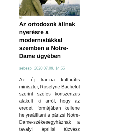
hír
Az ortodoxok állnak
nyerésre a
modernistákkal
szemben a Notre-
Dame ügyében
sebesp
|
2020.07.09. 14:55
Az új francia kulturális
miniszter, Roselyne Bachelot
szerint széles konszenzus
alakult ki arról, hogy az
eredeti formájában kellene
helyreállítani a párizsi Notre-
Dame-székesegyháznak a
tavalyi áprilisi tűzvész