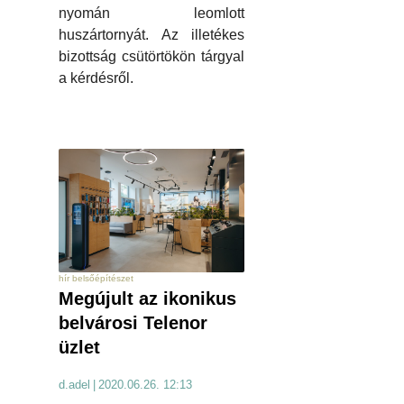
nyomán leomlott
huszártornyát. Az illetékes
bizottság csütörtökön tárgyal
a kérdésről.
hír belsőépítészet
Megújult az ikonikus
belvárosi Telenor
üzlet
d.adel
|
2020.06.26. 12:13