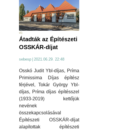
díj
Átadták az Építészeti
OSSKÁR-díjat
sebesp
|
2021.06.29. 22:48
Osskó Judit Ybl-díjas, Príma
Primissima Díjas építész
férjével, Tokár György Ybl-
díjas, Príma díjas építésszel
(1933-2019) kettőjük
nevének
összekapcsolásával
Építészeti OSSKÁR-díjat
alapítottak építészeti