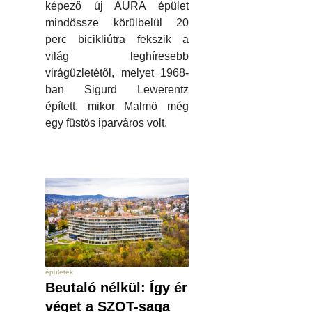
képező új AURA épület
mindössze körülbelül 20
perc bicikliútra fekszik a
világ leghíresebb
virágüzletétől, melyet 1968-
ban Sigurd Lewerentz
épített, mikor Malmö még
egy füstös iparváros volt.
épületek
Beutaló nélkül: Így ér
véget a SZOT-saga