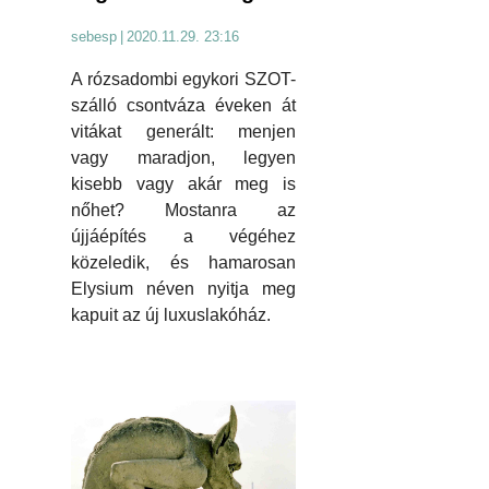
sebesp
|
2020.11.29. 23:16
A rózsadombi egykori SZOT-
szálló csontváza éveken át
vitákat generált: menjen
vagy maradjon, legyen
kisebb vagy akár meg is
nőhet? Mostanra az
újjáépítés a végéhez
közeledik, és hamarosan
Elysium néven nyitja meg
kapuit az új luxuslakóház.