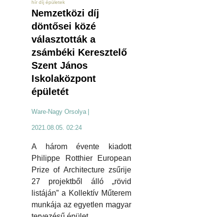
hír díj épületek
Nemzetközi díj
döntősei közé
választották a
zsámbéki Keresztelő
Szent János
Iskolaközpont
épületét
Ware-Nagy Orsolya
|
2021.08.05. 02:24
A három évente kiadott
Philippe Rotthier European
Prize of Architecture zsűrije
27 projektből álló „rövid
listáján” a Kollektív Műterem
munkája az egyetlen magyar
tervezésű épület.