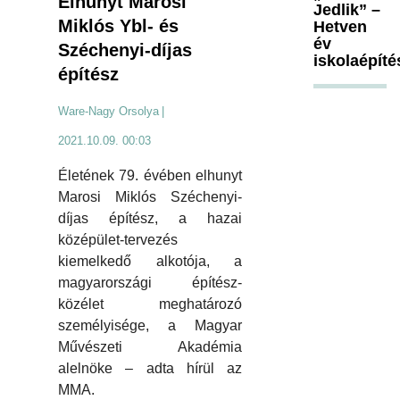
Elhunyt Marosi
Jedlik” –
Miklós Ybl- és
Hetven
év
Széchenyi-díjas
iskolaépíté
építész
Ware-Nagy Orsolya
|
2021.10.09. 00:03
Életének 79. évében elhunyt
Marosi Miklós Széchenyi-
díjas építész, a hazai
középület-tervezés
kiemelkedő alkotója, a
magyarországi építész-
közélet meghatározó
személyisége, a Magyar
Művészeti Akadémia
alelnöke – adta hírül az
MMA.