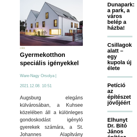
Dunapark:
a park, a
város
belép a
házba!
Csillagok
cikk
alatt –
Gyermekotthon
egy
kupola új
speciális igényekkel
élete
Ware-Nagy Orsolya
|
Petíció
2021.12.08. 10:51
az
építészet
Augsburg elegáns
jövőjéért
külvárosában, a Kuhsee
közelében áll a különleges
Elhunyt
gondoskodást igényló
Dr. Bitó
gyerekek számára, a St.
János
Johannes Alapítvány