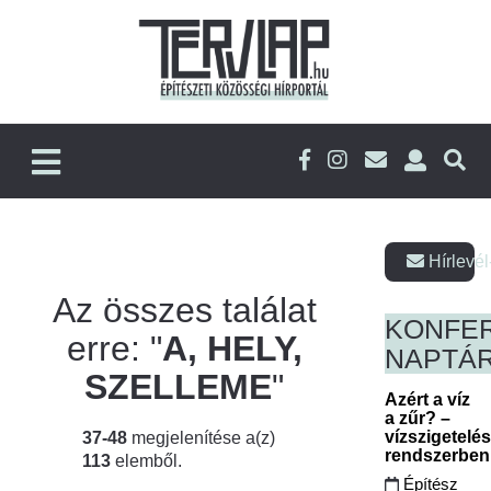
Hírlevél
Az összes találat
KONFE
erre: "
A, HELY,
NAPTÁ
SZELLEME
"
Azért a víz
a zűr? –
vízszigetelé
37-48
megjelenítése a(z)
rendszerbe
113
elemből.
Építész