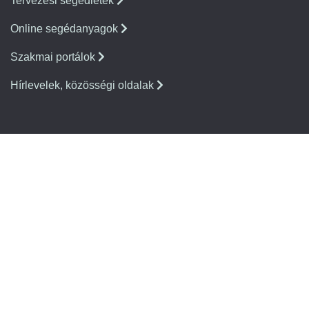
Tervezési segédletek
Online segédanyagok
Szakmai portálok
Hírlevelek, közösségi oldalak