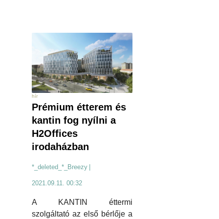
hír
Prémium étterem és
kantin fog nyílni a
H2Offices
irodaházban
*_deleted_*_Breezy
|
2021.09.11. 00:32
A KANTIN éttermi
szolgáltató az első bérlője a