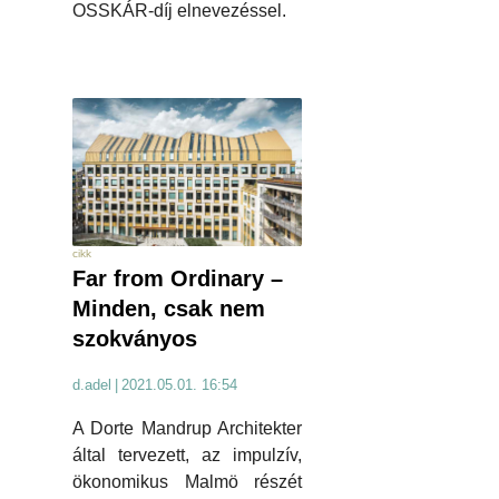
OSSKÁR-díj elnevezéssel.
cikk
Far from Ordinary –
Minden, csak nem
szokványos
d.adel
|
2021.05.01. 16:54
A Dorte Mandrup Architekter
által tervezett, az impulzív,
ökonomikus Malmö részét