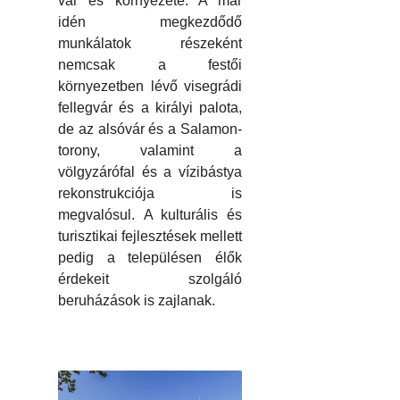
vár és környezete. A már
idén megkezdődő
munkálatok részeként
nemcsak a festői
környezetben lévő visegrádi
fellegvár és a királyi palota,
de az alsóvár és a Salamon-
torony, valamint a
völgyzárófal és a vízibástya
rekonstrukciója is
megvalósul. A kulturális és
turisztikai fejlesztések mellett
pedig a településen élők
érdekeit szolgáló
beruházások is zajlanak.