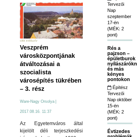
Tervezői
Nap
szeptember
17-én
(MÉK: 2
pont)
cikk exkluzív
Veszprém
Rés a
pajzson –
városközpontjának
épületburok
átváltozásai a
nyílászárókn
és más
szocialista
kényes
pontokon
városépítés tükrében
Építész
– 3. rész
Tervezői
Nap október
Ware-Nagy Orsolya
|
15-én
2017.08.16. 11:37
(MÉK: 2
pont)
Az Egyetemváros által
kijelölt déli terjeszkedési
Évtizedes
problémák