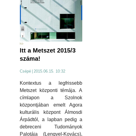
hír
Itt a Metszet 2015/3
száma!
Csépé
|
2015.06.15. 10:32
Kontextus a legfrissebb
Metszet központi témája. A
címlapon a Szolnok
központjában emelt Agora
kulturális központ Álmosdi
Árpádtól, a lapban pedig a
debreceni Tudományok
Palotája (Lengyel-Kovács),