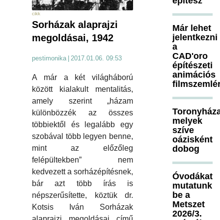
építész
cikk
Sorházak alaprajzi
Már lehet
jelentkezni
megoldásai, 1942
a
CAD'oro
pestimonika
|
2017.01.06. 09:53
építészeti
animációs
A már a két világháború
filmszemlé
között kialakult mentalitás,
amely szerint „házam
Toronyháza
különbözzék az összes
melyek
többiektől és legalább egy
szíve
szobával több legyen benne,
oázisként
dobog
mint az előzőleg
felépültekben” nem
kedvezett a sorházépítésnek,
Óvodákat
bár azt több írás is
mutatunk
be a
népszerűsítette, köztük dr.
Metszet
Kotsis Iván Sorházak
2026/3.
alaprajzi megoldásai című