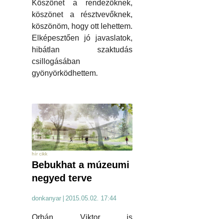
Köszönet a rendezőknek,
köszönet a résztvevőknek,
köszönöm, hogy ott lehettem.
Elképesztően jó javaslatok,
hibátlan szaktudás
csillogásában
gyönyörködhettem.
hír cikk
Bebukhat a múzeumi
negyed terve
donkanyar
|
2015.05.02. 17:44
Orbán Viktor is