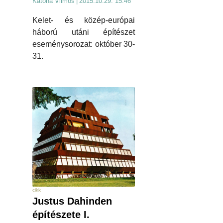
Katona Vilmos
|
2015.10.29. 15:46
Kelet- és közép-európai
háború utáni építészet
eseménysorozat: október 30-
31.
cikk
Justus Dahinden
építészete I.