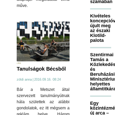
számában
műve.
Kivételes
koncepcióv
újult meg
az északi
Klotild-
palota
Szentirmai
Tamás a
cikk
Közlekedés
Tanulságok Bécsből
és
Beruházási
Minisztéri
zöldi anna
|
2016.09.16. 08:24
helyettes
államtitkár
Bár a Metszet által
szervezett tanulmányútnak
hála születtek az alábbi
Egy
közintézm
gondolatok, ez itt mégsem a
új arca –
reklám helye. Három