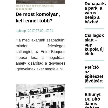
Dunapark:
családi házak épületek tervek cikk
a park, a
belsőépítészet
város
De most komolyan,
belép a
kell ennél több?
házba!
sebesp
|
2017.07.09. 17:21
Csillagok
alatt –
Ha meg akarunk szabadulni
egy
minden felesleges
kupola új
sallangtól, az Entre Bloques
élete
House lesz a megoldás,
amely kizárólag a tényleges
Petíció
igényeknek akar megfelelni.
az
építészet
jövőjéért
Elhunyt
Dr. Bitó
János