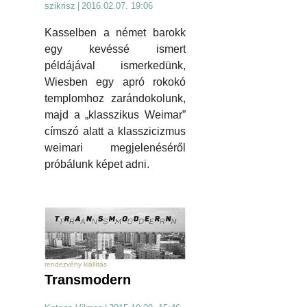
szikrisz
|
2016.02.07. 19:06
Kasselben a német barokk
egy kevéssé ismert
példájával ismerkedünk,
Wiesben egy apró rokokó
templomhoz zarándokolunk,
majd a „klasszikus Weimar”
címszó alatt a klasszicizmus
weimari megjelenéséről
próbálunk képet adni.
rendezvény kiállítás
Transmodern