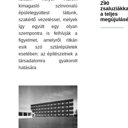
Z90
kimagasló színvonalú
zsaluziákka
épületegyüttest láttunk,
a teljes
megújulásé
szakértő vezetéssel, melyek
így együtt egy olyan
szempontra is felhívják a
figyelmet, amelyről ritkán
esik szó sztárépületek
esetében: az építészetnek a
társadalomra gyakorolt
hatására