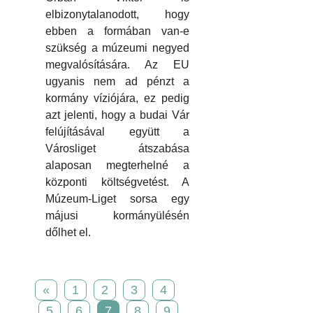
elbizonytalanodott, hogy
ebben a formában van-e
szükség a múzeumi negyed
megvalósítására. Az EU
ugyanis nem ad pénzt a
kormány víziójára, ez pedig
azt jelenti, hogy a budai Vár
felújításával együtt a
Városliget átszabása
alaposan megterhelné a
központi költségvetést. A
Múzeum-Liget sorsa egy
májusi kormányülésén
dőlhet el.
«
1
2
3
4
5
6
7
8
9