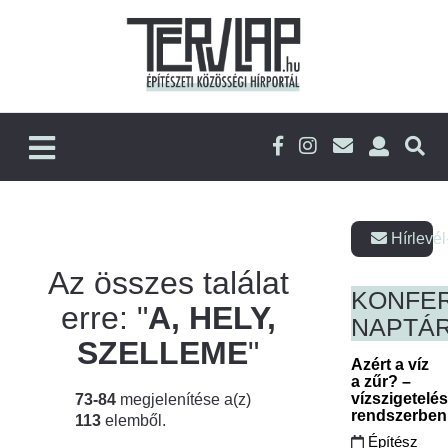
Hírlevél
Az összes találat
KONFE
erre: "
A, HELY,
NAPTÁ
SZELLEME
"
Azért a víz
a zűr? –
vízszigetelé
73-84
megjelenítése a(z)
rendszerbe
113
elemből.
Építész