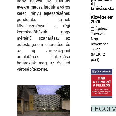
irány helyett az 1960-as
új
évekre megszilárdult a város
kihívásokkal
–
keleti irányú fejlesztésének
tűzvédelem
gondolata. Ennek
2026
következményei, a régi
Építész
kereskedőházak nagy
Tervezői
mértékű szanálása, az
Nap
november
autósforgalom elterelése és
12-én
az új városközpont
(MÉK: 2
arculatának kialakítása
pont)
határozták meg az évtized
városépítészetét.
LEGOL