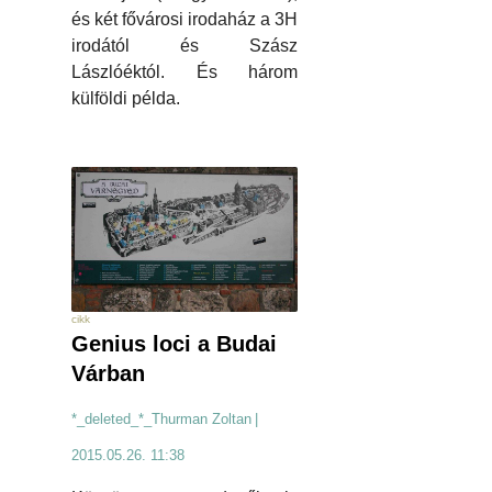
és két fővárosi irodaház a 3H
irodától és Szász
Lászlóéktól. És három
külföldi példa.
cikk
Genius loci a Budai
Várban
*_deleted_*_Thurman Zoltan
|
2015.05.26. 11:38