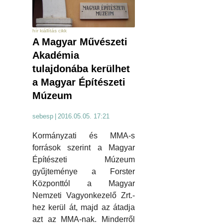
hír kiállítás cikk
A Magyar Művészeti
Akadémia
tulajdonába kerülhet
a Magyar Építészeti
Múzeum
sebesp
|
2016.05.05. 17:21
Kormányzati és MMA-s
források szerint a Magyar
Építészeti Múzeum
gyűjteménye a Forster
Központtól a Magyar
Nemzeti Vagyonkezelő Zrt.-
hez kerül át, majd az átadja
azt az MMA-nak. Minderről