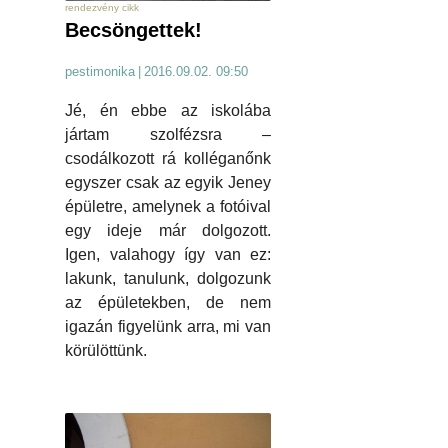
rendezvény cikk
Becsöngettek!
pestimonika
|
2016.09.02. 09:50
Jé, én ebbe az iskolába
jártam szolfézsra –
csodálkozott rá kolléganőnk
egyszer csak az egyik Jeney
épületre, amelynek a fotóival
egy ideje már dolgozott.
Igen, valahogy így van ez:
lakunk, tanulunk, dolgozunk
az épületekben, de nem
igazán figyelünk arra, mi van
körülöttünk.